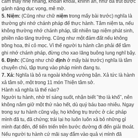
cảm thấy nhẹ nhàng, khoan khoái, khinh an, như đã trút được
gánh nặng dục vọng, mê mờ.
5. Niệm:
(Cũng như chữ
niệm
trong mấy bài trước) nghĩa là
thường ghi nhớ chánh pháp để thực hành. Tâm niệm ta, nếu
không thường nhớ chánh pháp, tất nhiên tạp niệm phát sinh,
phiền não tăng trưởng. Cũng như một đám đất nếu không
trồng hoa, thì cỏ mọc. Vì thế người tu hành cần phải để tâm
ghi nhớ chánh pháp, đừng cho xao lãng buông lung nghĩ bậy.
6. Định:
(Cũng như chữ
định
ở mấy bài trước) nghĩa là tâm
chuyên chú, tập trung vào pháp mình đang tu.
7. Xả:
Nghĩa là bỏ ra ngoài không vướng bận. Xả tức là hành
xả tâm sở, một trong 11 món Thiện tâm sở.
Hành xả nghĩa là thế nào?
Người tu hành, nhờ trí sáng suốt, nhận biết "thọ là khổ", nên
không nắm giữ một thứ nào hết, dù quý báu bao nhiêu. Ngay
trong sự tu hành cũng vậy, họ không trụ trước ở các pháp
mình đã tu, đã chứng; trái lại họ luôn luôn xả bỏ những gì
mình đạt đến, để tiến triển trên bước đường đi đến giải thoát.
Nếu người tu hành cứ mãi say đắm vào quả vị mình đã