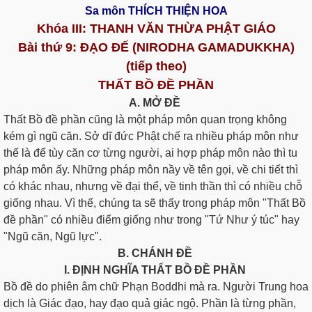
Sa môn THÍCH THIỆN HOA
Khóa III: THANH VĂN THỪA PHẬT GIÁO
Bài thứ 9: ÐẠO ÐẾ (NIRODHA GAMADUKKHA)
(tiếp theo)
THẤT BỒ ĐỀ PHẦN
A. MỞ ÐỀ
Thất Bồ đề phần cũng là một pháp môn quan trọng không
kém gì ngũ căn. Sở dĩ đức Phật chế ra nhiều pháp môn như
thế là để tùy căn cơ từng người, ai hợp pháp môn nào thì tu
pháp môn ấy. Những pháp môn nầy về tên gọi, về chi tiết thì
có khác nhau, nhưng về đại thể, về tinh thần thì có nhiều chỗ
giống nhau. Vì thế, chúng ta sẽ thấy trong pháp môn "Thất Bồ
đề phần" có nhiều điểm giống như trong "Tứ Như ý túc" hay
"Ngũ căn, Ngũ lực".
B. CHÁNH ÐỀ
I. ÐỊNH NGHĨA THẤT BỒ ĐỀ PHẦN
Bồ đề do phiên âm chữ Phạn Boddhi mà ra. Người Trung hoa
dịch là Giác đạo, hay đạo quả giác ngộ. Phần là từng phần,