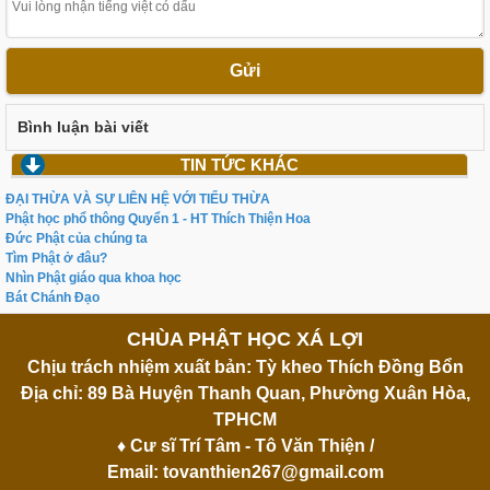
Gửi
Bình luận bài viết
TIN TỨC KHÁC
ĐẠI THỪA VÀ SỰ LIÊN HỆ VỚI TIỂU THỪA
Phật học phổ thông Quyển 1 - HT Thích Thiện Hoa
Đức Phật của chúng ta
Tìm Phật ở đâu?
Nhìn Phật giáo qua khoa học
Bát Chánh Đạo
CHÙA PHẬT HỌC XÁ LỢI
Chịu trách nhiệm xuất bản: Tỳ kheo Thích Đồng Bổn
Địa chỉ: 89 Bà Huyện Thanh Quan, Phường Xuân Hòa,
TPHCM
♦ Cư sĩ Trí Tâm - Tô Văn Thiện /
Email:
tovanthien267@gmail.com