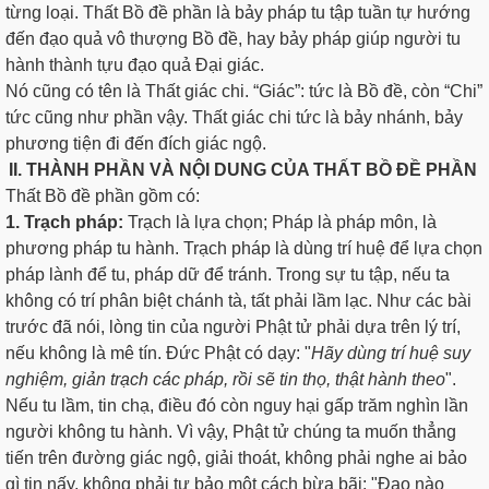
từng loại. Thất Bồ đề phần là bảy pháp tu tập tuần tự hướng
đến đạo quả vô thượng Bồ đề, hay bảy pháp giúp người tu
hành thành tựu đạo quả Ðại giác.
Nó cũng có tên là Thất giác chi. “Giác”: tức là Bồ đề, còn “Chi”
tức cũng như phần vậy. Thất giác chi tức là bảy nhánh, bảy
phương tiện đi đến đích giác ngộ.
II. THÀNH PHẦN VÀ NỘI DUNG CỦA THẤT BỒ ĐỀ PHẦN
Thất Bồ đề phần gồm có:
1. Trạch pháp:
Trạch là lựa chọn; Pháp là pháp môn, là
phương pháp tu hành. Trạch pháp là dùng trí huệ để lựa chọn
pháp lành để tu, pháp dữ để tránh. Trong sự tu tập, nếu ta
không có trí phân biệt chánh tà, tất phải lầm lạc. Như các bài
trước đã nói, lòng tin của người Phật tử phải dựa trên lý trí,
nếu không là mê tín. Ðức Phật có dạy: "
Hãy dùng trí huệ suy
nghiệm, giản trạch các pháp, rồi sẽ tin thọ, thật hành theo
".
Nếu tu lầm, tin chạ, điều đó còn nguy hại gấp trăm nghìn lần
người không tu hành. Vì vậy, Phật tử chúng ta muốn thẳng
tiến trên đường giác ngộ, giải thoát, không phải nghe ai bảo
gì tin nấy, không phải tự bảo một cách bừa bãi: "Đạo nào