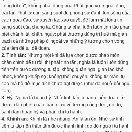
cũng tốt cả"; không phải dung hòa Phật giáo với ngoại đạo;
trái lại, Phật tử cần sáng suốt để phòng sự đánh lộn sòng của
các ngoại đạo, sự xuyên tạc xảo quyệt để làm mất lòng tin
sáng suốt của chúng ta. Chúng ta phải luôn luôn tỉnh táo phân
biệt chánh, tà, chân, ngụy; phải thường dùng trí huệ mà giản
trạch cả những pháp ở ngoài và những ý tưởng chơn vọng
của tâm để tu, để đoạn.
2. Tinh tấn:
Nhưng một khi đã lựa chọn được pháp môn
chân chính để tu rồi, thì phải tinh tấn, nghĩa là luôn luôn dũng
tiến trên bước đường tu tập, không quản ngại gian lao khó
nhọc, không khiếp sợ; không thối chuyển, không tự mãn, tự
cao mà bỏ dở mục đích chưa đạt được (như đã nói ở bài ngũ
căn).
3. Hỷ:
Nghĩa là hoan hỷ. Nhờ tinh tấn tu hành, nên đoạn trừ
được dần phiền não thành tựu vô lượng công đức, do đó,
sanh tâm hoan hỷ và phấn chí tu hành.
4. Khinh an:
Khinh là nhẹ nhàng. An là an ổn. Nhờ sự tinh
tiến tu tập nên thân tâm được thanh tịnh; do đó người tu hành