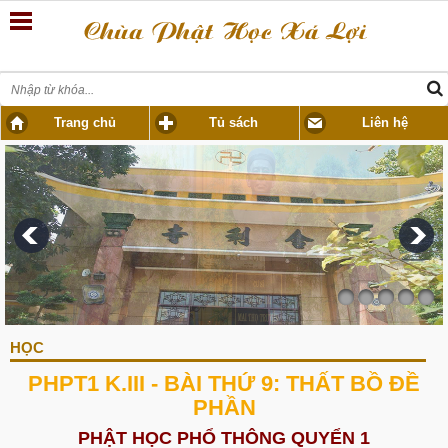
Trang chủ
Tủ sách
Liên hệ
HỌC
PHPT1 K.III - BÀI THỨ 9: THẤT BỒ ÐỀ
PHẦN
PHẬT HỌC PHỔ THÔNG QUYỂN 1