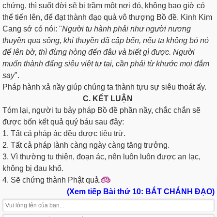
chứng, thì suốt đời sẽ bị trầm một nơi đó, không bao giờ có
thể tiến lên, để đạt thành đạo quả vô thượng Bồ đề. Kinh Kim
Cang sớ có nói: "
Người tu hành phải như người nương
thuyền qua sông, khi thuyền đã cập bến, nếu ta không bỏ nó
để lên bờ, thì đừng hòng đến đâu và biết gì được. Người
muốn thành đấng siêu việt tự tại, cần phải từ khước mọi đắm
say
".
Pháp hành xả nầy giúp chúng ta thành tựu sự siêu thoát ấy.
C. KẾT LUẬN
Tóm lại, người tu bảy pháp Bồ đề phần nầy, chắc chắn sẽ
được bốn kết quả quý báu sau đây:
1. Tất cả pháp ác đều được tiêu trừ.
2. Tất cả pháp lành càng ngày càng tăng trưởng.
3. Vì thường tu thiện, đoạn ác, nên luôn luôn được an lạc,
không bị đau khổ.
4. Sẽ chứng thành Phật quả.
(Xem tiếp Bài thứ 10: BÁT CHÁNH ÐẠO)