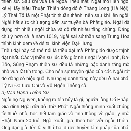
thiền sư. Sau khi vua Lê Ngọa Triều mất, Ngài mới lên ngôi
kế vị, lấy hiệu Thuận Thiên đóng đô ở Thăng Long (Hà Nội).
Lý Thái Tổ là một Phật tử thuần thành, nên sau khi lên ngôi,
Ngài hết sức chú trọng đến sự truyền bá Phật giáo. Ngài đã
dựng rất nhiều ngôi chùa và độ rất nhiều tăng chúng. Ðáng
chú ý hơn cả là năm 1019, Ngài sai sứ thần sang Trung Hoa
thỉnh kinh đem về để tại kinh viện Ðại-Hưng.
Triều đại này có thể nói là triều đại mà Phật giáo được thịnh
đạt nhất. Các vị thiền sư lúc bấy giờ như ngài Vạn-Hạnh, Ða-
Bảo, Sùng-Phạm thiền sư đều là những bậc danh tăng mà
nhà vua rầt tín trọng. Cho nên sự truyền giáo của các Ngài rất
dễ dàng có hiệu quả. Những vị danh tăng này đều ở hai phái
Tỳ-Ni-Ða-Lưu-Chi và Vô-Ngôn-Thông cả.
b) Vạn-Hạnh Thiền-Sư
Ngài họ Nguyễn, không rõ tên húy là gì, người làng Cổ Pháp.
Gia đình Ngài đời đời thờ Phật. Ngài thông minh xuất chúng
từ thuở nhỏ, học hết tam giáo và tinh thông về giáo lý nhà
Phật. Năm 20 tuổi Ngài xuất- gia, theo học với ngài Thiền-
Ông đạo giả, tức là vị thứ hai được truyền tâm pháp của phái