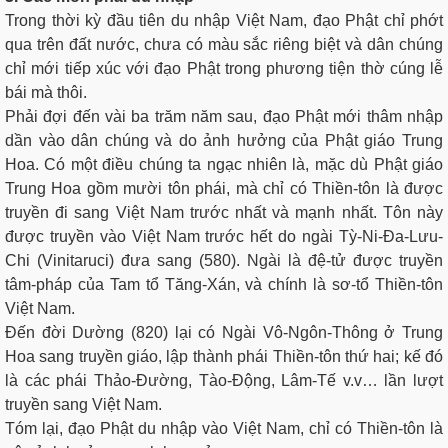
Trong thời kỳ đầu tiên du nhập Việt Nam, đạo Phật chỉ phớt
qua trên đất nước, chưa có màu sắc riêng biệt và dân chúng
chỉ mới tiếp xúc với đạo Phật trong phương tiện thờ cúng lễ
bái mà thôi.
Phải đợi đến vài ba trăm năm sau, đạo Phật mới thâm nhập
dần vào dân chúng và do ảnh hưởng của Phật giáo Trung
Hoa. Có một điều chúng ta ngạc nhiên là, mặc dù Phật giáo
Trung Hoa gồm mười tôn phái, mà chỉ có Thiền-tôn là được
truyền đi sang Việt Nam trước nhất và mạnh nhất. Tôn này
được truyền vào Việt Nam trước hết do ngài Tỳ-Ni-Ða-Lưu-
Chi (Vinitaruci) đưa sang (580). Ngài là đệ-tử được truyền
tâm-pháp của Tam tổ Tăng-Xán, và chính là sơ-tổ Thiền-tôn
Việt Nam.
Ðến đời Dường (820) lại có Ngài Vô-Ngôn-Thông ở Trung
Hoa sang truyền giáo, lập thành phái Thiền-tôn thứ hai; kế đó
là các phái Thảo-Ðường, Tào-Động, Lâm-Tế v.v… lần lượt
truyền sang Việt Nam.
Tóm lại, đạo Phật du nhập vào Việt Nam, chỉ có Thiền-tôn là