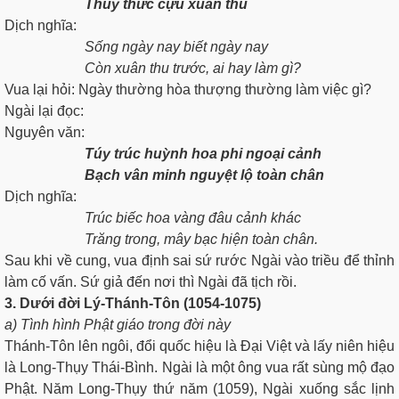
Thùy thức cựu xuân thu
Dịch nghĩa:
Sống ngày nay biết ngày nay
Còn xuân thu trước, ai hay làm gì?
Vua lại hỏi: Ngày thường hòa thượng thường làm việc gì?
Ngài lại đọc:
Nguyên văn:
Túy trúc huỳnh hoa phi ngoại cảnh
Bạch vân minh nguyệt lộ toàn chân
Dịch nghĩa:
Trúc biếc hoa vàng đâu cảnh khác
Trăng trong, mây bạc hiện toàn chân.
Sau khi về cung, vua định sai sứ rước Ngài vào triều để thỉnh
làm cố vấn. Sứ giả đến nơi thì Ngài đã tịch rồi.
3. Dưới đời Lý-Thánh-Tôn (1054-1075)
a)
Tình hình Phật giáo
trong đời này
Thánh-Tôn lên ngôi, đổi quốc hiệu là Ðại Việt và lấy niên hiệu
là Long-Thụy Thái-Bình. Ngài là một ông vua rất sùng mộ đạo
Phật. Năm Long-Thụy thứ năm (1059), Ngài xuống sắc lịnh