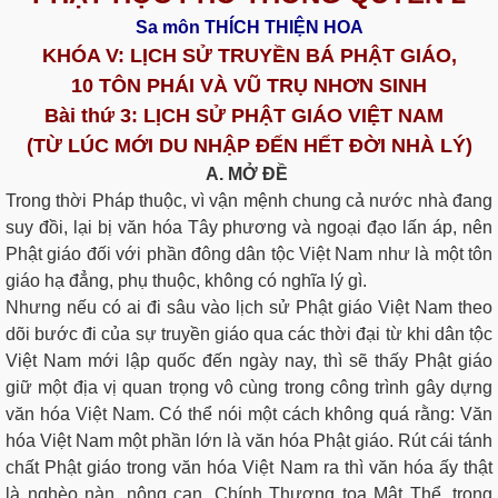
Sa môn THÍCH THIỆN HOA
KHÓA V:
LỊCH SỬ TRUYỀN BÁ PHẬT GIÁO,
10 TÔN PHÁI VÀ VŨ TRỤ NHƠN SINH
Bài thứ 3: LỊCH SỬ PHẬT GIÁO VIỆT NAM
(TỪ LÚC MỚI DU NHẬP ÐẾN HẾT ÐỜI NHÀ LÝ)
A. MỞ ÐỀ
Trong thời Pháp thuộc, vì vận mệnh chung cả nước nhà đang
suy đồi, lại bị văn hóa Tây phương và ngoại đạo lấn áp, nên
Phật giáo đối với phần đông dân tộc Việt Nam như là một tôn
giáo hạ đẳng, phụ thuộc, không có nghĩa lý gì.
Nhưng nếu có ai đi sâu vào lịch sử Phật giáo Việt Nam theo
dõi bước đi của sự truyền giáo qua các thời đại từ khi dân tộc
Việt Nam mới lập quốc đến ngày nay, thì sẽ thấy Phật giáo
giữ một địa vị quan trọng vô cùng trong công trình gây dựng
văn hóa Việt Nam. Có thể nói một cách không quá rằng: Văn
hóa Việt Nam một phần lớn là văn hóa Phật giáo. Rút cái tánh
chất Phật giáo trong văn hóa Việt Nam ra thì văn hóa ấy thật
là nghèo nàn, nông cạn. Chính Thượng tọa Mật Thể, trong