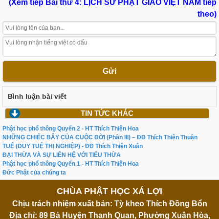
(
Xem tiếp Bài thứ 4:
LỊCH SỬ PHẬT GIÁO VIỆT NAM tiếp
theo
)
Gửi
Bình luận bài viết
TIN TỨC KHÁC
Phật học phổ thông Quyển 2 - HT Thích Thiện Hoa
NHỮNG CHIẾC BẪY CỦA CUỘC ĐỜI (Phần III) – ĐĐ Thích Thiện Thuận
TUỆ (DUY TUỆ THỊ NGHIỆP) - ĐĐ Thích Thiện Xuân
ĐẠI THỪA VÀ SỰ LIÊN HỆ VỚI TIỂU THỪA
Phật học phổ thông Quyển 1 - HT Thích Thiện Hoa
Đức Phật của chúng ta
CHÙA PHẬT HỌC XÁ LỢI
Chịu trách nhiệm xuất bản: Tỳ kheo Thích Đồng Bổn
Địa chỉ: 89 Bà Huyện Thanh Quan, Phường Xuân Hòa,