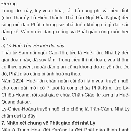
Ðường.
Trong đời này, tuy vua chúa, các bà cung phi và triều đình
(như Thái úy Tô-Hiến-Thành, Thái bảo Ngô-Hòa-Nghĩa) đều
sùng mộ đạo Phật, nhưng sự phát-triển không có gì đặc sắc
đáng kể. Vận nước đang xuống, và Phật giáo cũng xuôi theo
đà.
c) Lý-Huệ-Tôn với thời đại này
Thái tử Sam nối ngôi Cao-Tôn, tức là Huệ-Tôn. Nhà Lý đến
giai đoạn này, đã suy lắm. Trong triều thì nội loạn, vua không
có thực quyền, ngoài dân gian cũng không được yên ổn. Do
đó, Phật giáo cũng bị ảnh hưởng theo.
Năm 1224, Huệ-Tôn chán ngán cái đời làm vua, truyền ngôi
cho con gái mới có 7 tuổi là công chúa Phật-Kim, tức Lý-
Chiêu-Hoàng, rồi xuất gia ở chùa Chân-Giáo, tự xưng là Huệ-
Quang đại-sư.
Lý-Chiêu-Hoàng truyền ngôi cho chồng là Trần-Cảnh. Nhà Lý
chấm dứt từ đấy!
7. Nhận xét chung về Phật giáo đời nhà Lý
Nếu ở Trung Hoa, đời Ðường là đời Phật giáo thịnh hành