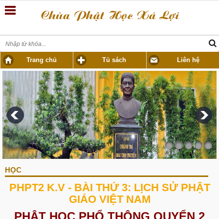
Trang chủ
Tủ sách
Liên hệ
HỌC
PHPT2 K.V - BÀI THỨ 3: LỊCH SỬ PHẬT
GIÁO VIỆT NAM
PHẬT HỌC PHỔ THÔNG QUYỂN 2