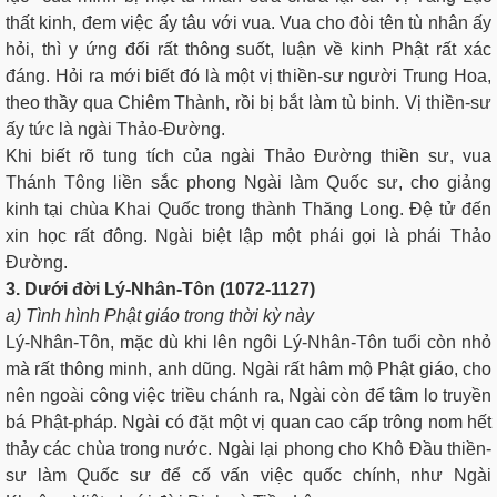
thất kinh, đem việc ấy tâu với vua. Vua cho đòi tên tù nhân ấy
hỏi, thì y ứng đối rất thông suốt, luận về kinh Phật rất xác
đáng. Hỏi ra mới biết đó là một vị thiền-sư người Trung Hoa,
theo thầy qua Chiêm Thành, rồi bị bắt làm tù binh. Vị thiền-sư
ấy tức là ngài Thảo-Ðường.
Khi biết rõ tung tích của ngài Thảo Đường thiền sư, vua
Thánh Tông liền sắc phong Ngài làm Quốc sư, cho giảng
kinh tại chùa Khai Quốc trong thành Thăng Long. Đệ tử đến
xin học rất đông. Ngài biệt lập một phái gọi là phái Thảo
Đường.
3. Dưới đời Lý-Nhân-Tôn (1072-1127)
a) Tình hình Phật giáo trong thời kỳ này
Lý-Nhân-Tôn, mặc dù khi lên ngôi Lý-Nhân-Tôn tuổi còn nhỏ
mà rất thông minh, anh dũng. Ngài rất hâm mộ Phật giáo, cho
nên ngoài công việc triều chánh ra, Ngài còn để tâm lo truyền
bá Phật-pháp. Ngài có đặt một vị quan cao cấp trông nom hết
thảy các chùa trong nước. Ngài lại phong cho Khô Ðầu thiền-
sư làm Quốc sư để cố vấn việc quốc chính, như Ngài