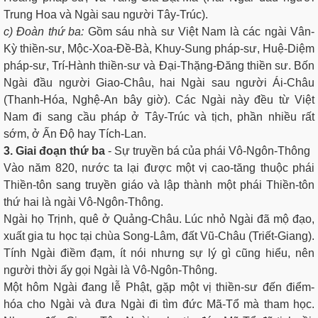
Trung Hoa và Ngài sau người Tây-Trúc).
c) Ðoàn thứ ba:
Gồm sáu nhà sư Việt Nam là các ngài Vân-
Kỳ thiền-sư, Mộc-Xoa-Ðề-Bà, Khuy-Sung pháp-sư, Huệ-Diệm
pháp-sư, Trí-Hành thiền-sư và Đại-Thặng-Đăng thiền sư. Bốn
Ngài đầu người Giao-Châu, hai Ngài sau người Ái-Châu
(Thanh-Hóa, Nghệ-An bây giờ). Các Ngài này đều từ Việt
Nam đi sang cầu pháp ở Tây-Trúc và tịch, phần nhiều rất
sớm, ở Ấn Ðộ hay Tích-Lan.
3. Giai đoạn thứ ba
- Sự truyền bá của phái Vô-Ngôn-Thông
Vào năm 820, nước ta lại được một vị cao-tăng thuộc phái
Thiền-tôn sang truyền giáo và lập thành một phái Thiền-tôn
thứ hai là ngài Vô-Ngôn-Thông.
Ngài họ Trịnh, quê ở Quảng-Châu. Lúc nhỏ Ngài đã mộ đạo,
xuất gia tu học tại chùa Song-Lâm, đất Vũ-Châu (Triết-Giang).
Tính Ngài điềm đạm, ít nói nhưng sự lý gì cũng hiểu, nên
người thời ấy gọi Ngài là Vô-Ngôn-Thông.
Một hôm Ngài đang lễ Phật, gặp một vị thiền-sư đến điểm-
hóa cho Ngài và đưa Ngài đi tìm đức Mã-Tổ mà tham học.