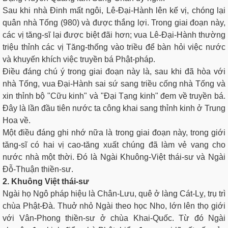
Sau khi nhà Ðinh mất ngôi, Lê-Ðại-Hành lên kế vị, chóng lại
quân nhà Tống (980) và được thắng lợi. Trong giai đoạn này,
các vị tăng-sĩ lại được biệt đãi hơn; vua Lê-Ðại-Hành thường
triệu thỉnh các vị Tăng-thống vào triều để bàn hỏi việc nước
và khuyến khích việc truyền bá Phật-pháp.
Ðiều đáng chú ý trong giai đoạn này là, sau khi đã hòa với
nhà Tống, vua Ðại-Hành sai sứ sang triều cống nhà Tống và
xin thỉnh bộ "Cữu kinh" và "Ðại Tạng kinh" đem về truyền bá.
Ðây là lần đầu tiên nước ta công khai sang thỉnh kinh ở Trung
Hoa về.
Một điều đáng ghi nhớ nữa là trong giai đoạn này, trong giới
tăng-sĩ có hai vị cao-tăng xuất chúng đã làm vẻ vang cho
nước nhà một thời. Ðó là Ngài Khuông-Việt thái-sư và Ngài
Ðỗ-Thuận thiền-sư.
2. Khuông Việt thái-sư
Ngài họ Ngô pháp hiệu là Chân-Lưu, quê ở làng Cát-Lỵ, trụ trì
chùa Phật-Ðà. Thuở nhỏ Ngài theo học Nho, lớn lên thọ giới
với Vân-Phong thiền-sư ở chùa Khai-Quốc. Từ đó Ngài