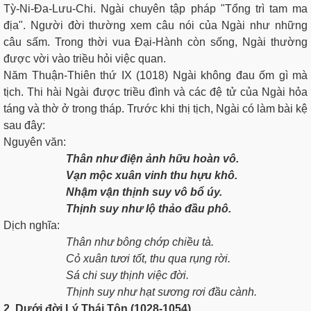
Tỳ-Ni-Ða-Lưu-Chi. Ngài chuyên tập pháp "Tổng trì tam ma
địa". Người đời thường xem câu nói của Ngài như những
câu sấm. Trong thời vua Ðại-Hành còn sống, Ngài thường
được vời vào triều hỏi việc quan.
Năm Thuận-Thiên thứ IX (1018) Ngài không đau ốm gì mà
tịch. Thi hài Ngài được triều đình và các đệ tử của Ngài hỏa
táng và thờ ở trong tháp. Trước khi thị tịch, Ngài có làm bài kệ
sau đây:
Nguyên văn:
Thân như điện ảnh hữu hoàn vô.
Vạn mộc xuân vinh thu hựu khô.
Nhậm vận thịnh suy vô bổ úy.
Thịnh suy như lộ thảo đầu phô.
Dịch nghĩa:
Thân như bông chớp chiều tà.
Cỏ xuân tươi tốt, thu qua rụng rời.
Sá chi suy thịnh việc đời.
Thịnh suy như hạt sương rơi đầu cành.
2. Dưới đời Lý Thái Tôn (1028-1054)