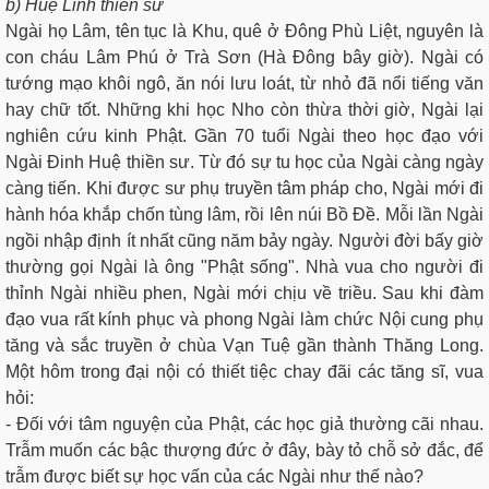
b) Huệ Linh thiền sư
Ngài họ Lâm, tên tục là Khu, quê ở Ðông Phù Liệt, nguyên là
con cháu Lâm Phú ở Trà Sơn (Hà Ðông bây giờ). Ngài có
tướng mạo khôi ngô, ăn nói lưu loát, từ nhỏ đã nổi tiếng văn
hay chữ tốt. Những khi học Nho còn thừa thời giờ, Ngài lại
nghiên cứu kinh Phật. Gần 70 tuổi Ngài theo học đạo với
Ngài Ðinh Huệ thiền sư. Từ đó sự tu học của Ngài càng ngày
càng tiến. Khi được sư phụ truyền tâm pháp cho, Ngài mới đi
hành hóa khắp chốn tùng lâm, rồi lên núi Bồ Đề. Mỗi lần Ngài
ngồi nhập định ít nhất cũng năm bảy ngày. Người đời bấy giờ
thường gọi Ngài là ông "Phật sống". Nhà vua cho người đi
thỉnh Ngài nhiều phen, Ngài mới chịu về triều. Sau khi đàm
đạo vua rất kính phục và phong Ngài làm chức Nội cung phụ
tăng và sắc truyền ở chùa Vạn Tuệ gần thành Thăng Long.
Một hôm trong đại nội có thiết tiệc chay đãi các tăng sĩ, vua
hỏi:
- Ðối với tâm nguyện của Phật, các học giả thường cãi nhau.
Trẫm muốn các bậc thượng đức ở đây, bày tỏ chỗ sở đắc, để
trẫm được biết sự học vấn của các Ngài như thế nào?