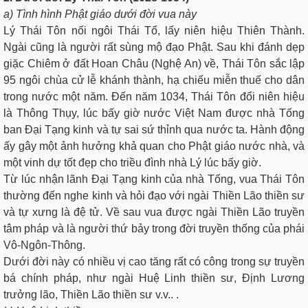
a) Tình hình Phật giáo dưới đời vua này
Lý Thái Tôn nối ngôi Thái Tổ, lấy niên hiệu Thiên Thành.
Ngài cũng là người rất sùng mộ đạo Phật. Sau khi đánh dẹp
giặc Chiêm ở đất Hoan Châu (Nghệ An) về, Thái Tôn sắc lập
95 ngôi chùa cử lễ khánh thành, hạ chiếu miễn thuế cho dân
trong nước một năm. Ðến năm 1034, Thái Tôn đổi niên hiệu
là Thông Thụy, lúc bấy giờ nước Việt Nam được nhà Tống
ban Ðại Tạng kinh và tự sai sứ thỉnh qua nước ta. Hành động
ấy gây một ảnh hưởng khả quan cho Phật giáo nước nhà, và
một vinh dự tốt đẹp cho triều đình nhà Lý lúc bấy giờ.
Từ lúc nhận lãnh Ðại Tạng kinh của nhà Tống, vua Thái Tôn
thường đến nghe kinh và hỏi đạo với ngài Thiền Lão thiền sư
và tự xưng là đệ tử. Về sau vua được ngài Thiền Lão truyền
tâm pháp và là người thứ bảy trong đời truyền thống của phái
Vô-Ngôn-Thông.
Dưới đời này có nhiều vị cao tăng rất có công trong sự truyền
bá chính pháp, như ngài Huệ Linh thiền sư, Ðịnh Lương
trưởng lão, Thiền Lão thiền sư v.v.. .