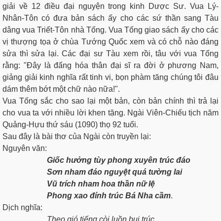
giải về 12 điều đại nguyện trong kinh Dược Sư. Vua Lý-
Nhân-Tôn có đưa bản sách ấy cho các sứ thần sang Tàu
dâng vua Triết-Tôn nhà Tống. Vua Tống giao sách ấy cho các
vị thượng tọa ở chùa Tướng Quốc xem và có chỗ nào đáng
sửa thì sửa lại. Các đại sư Tàu xem rồi, tâu với vua Tống
rằng: "Ðây là đấng hóa thân đại sĩ ra đời ở phương Nam,
giảng giải kinh nghĩa rất tinh vi, bọn phàm tăng chúng tôi đâu
dám thêm bớt một chữ nào nữa!".
Vua Tống sắc cho sao lại một bản, còn bản chính thì trả lại
cho vua ta với nhiều lời khen tặng. Ngài Viên-Chiếu tịch năm
Quảng-Hựu thứ sáu (1090) thọ 92 tuổi.
Sau đây là bài thơ của Ngài còn truyền lại:
Nguyên văn:
Giốc hưởng tùy phong xuyên trúc đáo
Sơn nham đáo nguyệt quá tường lai
Vũ trích nham hoa thần nữ lệ
Phong xao đính trúc Bá Nha cầm
.
Dịch nghĩa:
Theo gió tiếng còi luồn bụi trúc