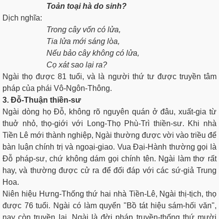
Toản toại hà do sinh?
Dịch nghĩa:
Trong cây vốn có lửa,
Tia lửa mới sáng lòa,
Nếu bảo cây không có lửa,
Cọ xát sao lại ra?
Ngài thọ được 81 tuổi, và là người thứ tư được truyền tâm
pháp của phái Vô-Ngôn-Thông.
3. Ðỗ-Thuận thiền-sư
Ngài dòng họ Ðỗ, không rõ nguyên quán ở đâu, xuất-gia từ
thuở nhỏ, thọ-giới với Long-Thọ Phù-Trì thiền-sư. Khi nhà
Tiền Lê mới thành nghiệp, Ngài thường được vời vào triều để
bàn luận chính trị và ngoại-giao. Vua Ðại-Hành thường gọi là
Ðỗ pháp-sư, chứ không dám gọi chính tên. Ngài làm thơ rất
hay, và thường được cử ra để đối đáp với các sứ-giả Trung
Hoa.
Niên hiệu Hưng-Thống thứ hai nhà Tiền-Lê, Ngài thị-tịch, thọ
được 76 tuổi. Ngài có làm quyển "Bồ tát hiệu sám-hối văn",
nay còn truyền lại. Ngài là đời pháp truyền-thống thứ mười