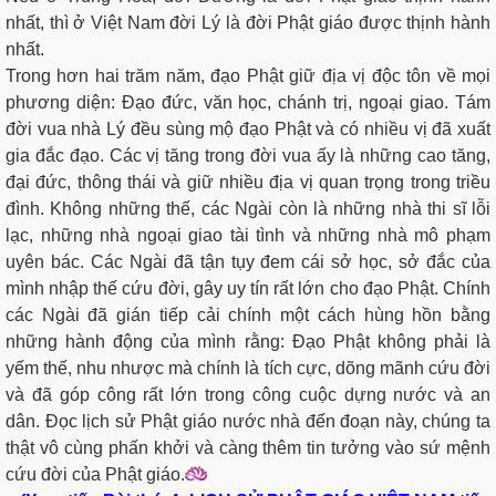
nhất, thì ở Việt Nam đời Lý là đời Phật giáo được thịnh hành
nhất.
Trong hơn hai trăm năm, đạo Phật giữ địa vị độc tôn về mọi
phương diện: Ðạo đức, văn học, chánh trị, ngoại giao. Tám
đời vua nhà Lý đều sùng mộ đạo Phật và có nhiều vị đã xuất
gia đắc đạo. Các vị tăng trong đời vua ấy là những cao tăng,
đại đức, thông thái và giữ nhiều địa vị quan trọng trong triều
đình. Không những thế, các Ngài còn là những nhà thi sĩ lỗi
lạc, những nhà ngoại giao tài tình và những nhà mô phạm
uyên bác. Các Ngài đã tận tụy đem cái sở học, sở đắc của
mình nhập thế cứu đời, gây uy tín rất lớn cho đạo Phật. Chính
các Ngài đã gián tiếp cải chính một cách hùng hồn bằng
những hành động của mình rằng: Đạo Phật không phải là
yếm thế, nhu nhược mà chính là tích cực, dõng mãnh cứu đời
và đã góp công rất lớn trong công cuộc dựng nước và an
dân. Ðọc lịch sử Phật giáo nước nhà đến đoạn này, chúng ta
thật vô cùng phấn khởi và càng thêm tin tưởng vào sứ mệnh
cứu đời của Phật giáo.