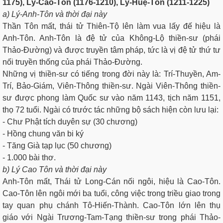
1175), Lý-Cao-Tôn (1176-1210), Lý-Huệ-Tôn (1211-1225)
a) Lý-Anh-Tôn và thời đại này
Thần Tôn mất, thái tử Thiên-Tộ lên làm vua lấy đế hiệu là
Anh-Tôn. Anh-Tôn là đệ tử của Không-Lộ thiền-sư (phái
Thảo-Ðường) và được truyền tâm pháp, tức là vị đệ tử thứ tư
nối truyền thống của phái Thảo-Ðường.
Những vị thiền-sư có tiếng trong đời này là: Trí-Thuyền, Am-
Trí, Bảo-Giám, Viên-Thông thiền-sư. Ngài Viên-Thông thiền-
sư được phong làm Quốc sư vào năm 1143, tịch năm 1151,
thọ 72 tuổi. Ngài có trước tác những bộ sách hiện còn lưu lại:
- Chư Phật tích duyên sự (30 chương)
- Hồng chung văn bi ký
- Tăng Già tạp lục (50 chương)
- 1.000 bài thơ.
b) Lý Cao Tôn và thời đại này
Anh-Tôn mất, Thái tử Long-Cán nối ngôi, hiệu là Cao-Tôn.
Cao-Tôn lên ngôi mới ba tuổi, công việc trong triều giao trong
tay quan phụ chánh Tô-Hiến-Thành. Cao-Tôn lớn lên thụ
giáo với Ngài Trương-Tam-Tạng thiền-sư trong phái Thảo-