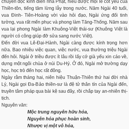
chuyên đọc kinh điển nhà Phật, hiểu được mọi lẽ cốt yếu của
Thiền-tôn, tiếng tăm lừng lẫy trong nước. Năm Ngài 40 tuổi,
vua Ðinh- Tiên-Hoàng vời vào hỏi đạo, Ngài ứng đối tinh
tường, vua rất mến phục và phong làm Tăng-Thống. Năm sau
vua lại phong Ngài làm Khuông-Việt thái-sư (Khuông Việt là
người có công giúp đỡ sửa sang nước Việt).
Ðến đời vua Lê-Ðại-Hành, Ngài càng được kính trọng hơn
nữa. Bao nhiêu việc quan, việc nước, vua thường triệu Ngài
đến hỏi. Ngài ở triều được ít lâu rồi lấy cớ già yếu xin cáo về,
dựng một ngôi chùa ở núi Du-Hý. Ở đó, Ngài mở trường dạy
học, học trò đến học rất đông.
Ngày rằm tháng hai, niên hiệu Thuận-Thiên thứ hai đời nhà
Lý, Ngài gọi Ða-Bảo thiền-sư là đệ tử thân tín của Ngài đến,
truyền tâm pháp qua bài kệ sau đây, rồi chắp tay an-nhiên thị-
tịch.
Nguyên văn:
Mộc trung nguyên hữu hỏa,
Nguyên hỏa phục hoàn sinh,
Nhược vị một vô hỏa,