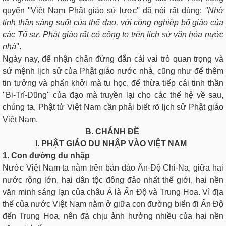
quyển ''Việt Nam Phật giáo sử lược'' đã nói rất đúng:
''Nhờ
tinh thần sáng suốt của thể đạo, với công nghiệp bố giáo của
các Tổ sư, Phật giáo rất có công to trên lịch sử văn hóa nước
nhà
''.
Ngày nay, để nhận chân đứng đắn cái vai trò quan trọng và
sứ mệnh lịch sử của Phật giáo nước nhà, cũng như để thêm
tin tưởng và phấn khởi mà tu học, để thừa tiếp cái tinh thần
''Bi-Trí-Dũng'' của đạo mà truyền lại cho các thế hệ về sau,
chúng ta, Phật tử Việt Nam cần phải biết rõ lịch sử Phật giáo
Việt Nam.
B. CHÁNH ÐỀ
I. PHẬT GIÁO DU NHẬP VÀO VIỆT NAM
1. Con đường du nhập
Nước Việt Nam ta nằm trên bán đảo Ấn-Ðộ Chi-Na, giữa hai
nước rộng lớn, hai dân tộc đông đảo nhất thế giới, hai nền
văn minh sáng lạn của châu Á là Ấn Ðộ và Trung Hoa. Vì địa
thế của nước Việt Nam nằm ở giữa con đường biển đi Ấn Ðộ
đến Trung Hoa, nên đã chịu ảnh hưởng nhiều của hai nền