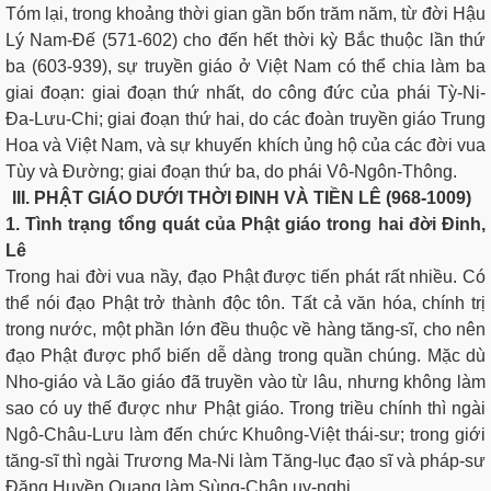
Tóm lại, trong khoảng thời gian gần bốn trăm năm, từ đời Hậu
Lý Nam-Ðế (571-602) cho đến hết thời kỳ Bắc thuộc lần thứ
ba (603-939), sự truyền giáo ở Việt Nam có thể chia làm ba
giai đoạn: giai đoạn thứ nhất, do công đức của phái Tỳ-Ni-
Ða-Lưu-Chi; giai đoạn thứ hai, do các đoàn truyền giáo Trung
Hoa và Việt Nam, và sự khuyến khích ủng hộ của các đời vua
Tùy và Ðường; giai đoạn thứ ba, do phái Vô-Ngôn-Thông.
III. PHẬT GIÁO DƯỚI THỜI ÐINH VÀ TIỀN LÊ (968-1009)
1. Tình trạng tổng quát của Phật giáo trong hai đời Ðinh,
Lê
Trong hai đời vua nầy, đạo Phật được tiến phát rất nhiều. Có
thể nói đạo Phật trở thành độc tôn. Tất cả văn hóa, chính trị
trong nước, một phần lớn đều thuộc về hàng tăng-sĩ, cho nên
đạo Phật được phổ biến dễ dàng trong quần chúng. Mặc dù
Nho-giáo và Lão giáo đã truyền vào từ lâu, nhưng không làm
sao có uy thế được như Phật giáo. Trong triều chính thì ngài
Ngô-Châu-Lưu làm đến chức Khuông-Việt thái-sư; trong giới
tăng-sĩ thì ngài Trương Ma-Ni làm Tăng-lục đạo sĩ và pháp-sư
Ðặng Huyền Quang làm Sùng-Chân uy-nghi.