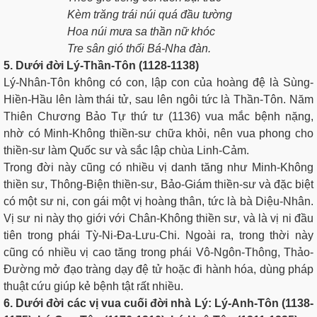
Kèm trăng trái núi quá đầu tường
Hoa núi mưa sa thần nữ khóc
Tre sân gió thổi Bá-Nha đàn.
5. Dưới đời Lý-Thần-Tôn (1128-1138)
Lý-Nhân-Tôn không có con, lập con của hoàng đệ là Sùng-
Hiền-Hầu lên làm thái tử, sau lên ngôi tức là Thần-Tôn. Năm
Thiên Chương Bảo Tự thứ tư (1136) vua mắc bệnh nặng,
nhờ có Minh-Không thiền-sư chữa khỏi, nên vua phong cho
thiền-sư làm Quốc sư và sắc lập chùa Linh-Cảm.
Trong đời này cũng có nhiều vị danh tăng như Minh-Không
thiền sư, Thông-Biện thiền-sư, Bảo-Giám thiền-sư và đặc biệt
có một sư ni, con gái một vị hoàng thân, tức là bà Diệu-Nhân.
Vị sư ni này thọ giới với Chân-Không thiền sư, và là vị ni đầu
tiên trong phái Tỳ-Ni-Ða-Lưu-Chi. Ngoài ra, trong thời này
cũng có nhiều vị cao tăng trong phái Vô-Ngôn-Thông, Thảo-
Ðường mở đạo tràng dạy đệ tử hoặc đi hành hóa, dùng pháp
thuật cứu giúp kẻ bệnh tật rất nhiều.
6. Dưới đời các vị vua cuối đời nhà Lý: Lý-Anh-Tôn (1138-