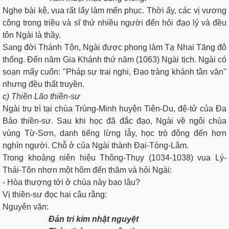
Nghe bài kệ, vua rất lấy làm mến phục. Thời ấy, các vị vương
công trong triều và sĩ thứ nhiều người đến hỏi đạo lý và đều
tôn Ngài là thầy.
Sang đời Thánh Tôn, Ngài được phong làm Tạ Nhai Tăng đô
thống. Đến năm Gia Khánh thứ năm (1063) Ngài tịch. Ngài có
soạn mấy cuốn: "Pháp sự trai nghi, Đạo tràng khánh tân văn"
nhưng đều thất truyền.
c) Thiền Lão thiền-sư
Ngài trụ trì tại chùa Trùng-Minh huyện Tiên-Du, đệ-tử của Ða
Bảo thiền-sư. Sau khi học đã đắc đạo, Ngài về ngôi chùa
vùng Từ-Sơn, danh tiếng lừng lẫy, học trò đông đến hơn
nghìn người. Chỗ ở của Ngài thành Ðại-Tòng-Lâm.
Trong khoảng niên hiệu Thông-Thụy (1034-1038) vua Lý-
Thái-Tôn nhơn một hôm đến thăm và hỏi Ngài:
- Hòa thượng tới ở chùa này bao lâu?
Vị thiền-sư đọc hai câu rằng:
Nguyên văn:
Ðản tri kim nhật nguyệt