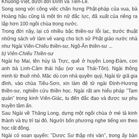
Khuông-Việt, dưới đời Ðinh và Tiền-Lê.
Song song với công việc chấn hưng Phật-pháp của vua, bà
Hoàng hậu cũng là một tín nữ đắc lực, đã xuất của riêng ra
lập hơn 100 ngôi chùa trong nước.
Trong đời nầy, lại có nhiều bậc thiền-sư lỗi lạc, trước thuật
những sách vở làm vẻ vang cho lịch sử Phật giáo nước nhà
như Ngài Viên-Chiếu thiền-sư, Ngộ-Ấn thiền-sư ...
b) Viên-Chiếu Thiền-sư
Ngài họ Mai, tên húy là Trực, quê ở huyện Long-Ðàm, con
anh bà Linh-Cảm thái hậu (vợ vua Thái-Tôn). Ngài thông
minh từ thuở nhỏ. Mặc dù con nhà quyền quý, Ngài từ giã gia
đình, vào chùa Tiêu-Sơn, xin làm đệ tử ngài Ðịnh-Hương
thiền-sư, nghiên cứu thiền học. Ngài rất am hiểu pháp "Tam
quán" trong kinh Viên-Giác, tu đến đắc đạo và được sư phụ
truyền tâm ấn.
Sau Ngài về Thăng Long, dựng một ngôi chùa ở mé tả kinh
thành và trụ trì tại đó. Người bốn phương nghe tiếng xin theo
học rất đông.
Ngài có soạn quyển: "Dược Sư thập nhị văn", trong ấy bàn