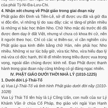
của phái Tỳ-Ni-Ða-Lưu-Chi.
4. Nhận xét chung về Phật giáo trong giai đoạn này
Phật giáo đời Ðinh và Tiền-Lê, sở dĩ được ưu đãi và giữ địa
vị độc-tôn, vì những lý do sau đây: các vị tăng-sĩ phần nhiều
là những vị bác học thâm Nho. Chữ Nho mặc dù trước đó đã
được đem dạy ở đất Việt, nhưng vì chưa có khoa thi cử, nên
ít người theo học. Chỉ có các vị thiền-sư, vì cần nghiên cứu
Phật giáo qua kinh điển bằng chữ Hán, nên phải học Nho
nhiều. Những vị sư lúc bấy giờ, vừa túc Nho, vừa hiểu đạo lý
mà vừa có đức hạnh, thì lẽ dĩ nhiên trong triều được vua trọng
vọng, ngoài dân chúng được kính nể. Đạo Phật được thạnh
hành trong giai đọan này cũng không có gì đáng ngạc nhiên.
IV. PHẬT GIÁO DƯỚI THỜI NHÀ LÝ (1010-1225)
1. Dưới đời Lý-Thái-Tổ
a)
Vua Lý-Thái-Tổ và tình hình Phật giáo dưới đời nầy (1010-
1028)
Vua Lý Thái Tổ tên húy là Lý Công Uẩn, con nuôi của sư Lý
Khánh Vân ở chùa Cổ Pháp, thọ giáo với ngài Vạn Hạnh