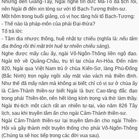
Nhưng đến Giang-Tây, Ngài nghe tin đức Mã-Tổ đã tịch rồi,
nên Ngài đi đến xin tòng sư với tổ Bạch-Tượng thiền-sư.
Một hôm trong buổi giảng, có vị học tăng hỏi tổ Bạch-Tượng:
- Thế nào là pháp-môn của phái Ðại-thừa?
Tổ trả lời:
- Tâm địa nhược thông, huệ nhật tự chiếu (nghĩa là:
nếu tâm
địa thông rồi thì mặt trời huệ tự nhiên chiếu sáng
).
Nghe được mấy câu ấy, ngài Vô-Ngôn-Thông liền ngộ đạo.
Ngài trở về Quảng-Châu, trụ trì tại chùa An-Hòa. Ðến năm
820, Ngài qua Việt Nam trú ở chùa Kiến-Sơ, làng Phù-Ðổng
(Bắc Ninh) trọn ngày ngồi xây mặt vào vách mà thiền định.
Như thế đã mấy năm mà không ai biết; chỉ có vị sư ở chùa ấy
là Cảm-Thành thiền-sư biết Ngài là bực Cao-tăng đắc đạo
trong phái Thiền-tôn, nên hết lòng kính trọng và thờ làm thầy.
Ngài thị-tịch một cách rất an nhiên tự-tại, vào năm 826 Tây
lịch, sau khi truyền tâm ấn cho ngài Cảm-Thành thiền-sư.
Ngài Cảm-Thành thiền-sư lại truyền tâm-ấn cho ngài Thiện-
Hội và gây thành một truyền thống cho phái Vô-Ngôn-Thông
(Chúng ta sẽ học tiếp trong các đời vua sau).