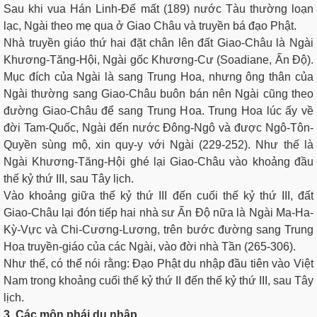
Sau khi vua Hán Linh-Ðế mất (189) nước Tàu thường loạn
lạc, Ngài theo mẹ qua ở Giao Châu và truyền bá đạo Phật.
Nhà truyền giáo thứ hai đặt chân lên đất Giao-Châu là Ngài
Khương-Tăng-Hội, Ngài gốc Khương-Cư (Soadiane, Ấn Ðộ).
Mục đích của Ngài là sang Trung Hoa, nhưng ông thân của
Ngài thường sang Giao-Châu buôn bán nên Ngài cũng theo
đường Giao-Châu để sang Trung Hoa. Trung Hoa lúc ấy về
đời Tam-Quốc, Ngài đến nước Ðông-Ngô và được Ngô-Tôn-
Quyền sùng mộ, xin quy-y với Ngài (229-252). Như thế là
Ngài Khương-Tăng-Hội ghé lại Giao-Châu vào khoảng đầu
thế kỷ thứ III, sau Tây lịch.
Vào khoảng giữa thế kỷ thứ III đến cuối thế kỷ thứ III, đất
Giao-Châu lại đón tiếp hai nhà sư Ấn Ðộ nữa là Ngài Ma-Ha-
Kỳ-Vực và Chi-Cương-Lương, trên bước đường sang Trung
Hoa truyền-giáo của các Ngài, vào đời nhà Tần (265-306).
Như thế, có thể nói rằng: Đạo Phật du nhập đầu tiên vào Việt
Nam trong khoảng cuối thế kỷ thứ II đến thế kỷ thứ III, sau Tây
lịch.
3. Các môn phái du nhập