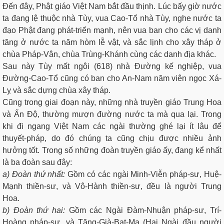
Ðến đây, Phật giáo Việt Nam bắt đầu thịnh. Lúc bấy giờ nước
ta đang lệ thuộc nhà Tùy, vua Cao-Tổ nhà Tùy, nghe nước ta
đạo Phật đang phát-triển mạnh, nên vua ban cho các vị danh
tăng ở nước ta năm hòm lễ vật, và sắc lịnh cho xây tháp ở
chùa Pháp-Vân, chùa Trùng-Khánh cùng các danh địa khác.
Sau này Tùy mất ngôi (618) nhà Ðường kế nghiệp, vua
Ðường-Cao-Tổ cũng có ban cho An-Nam năm viên ngọc Xá-
Lỵ và sắc dựng chùa xây tháp.
Cũng trong giai đoạn này, những nhà truyền giáo Trung Hoa
và Ấn Ðộ, thường mượn đường nước ta mà qua lại. Trong
khi đi ngang Việt Nam các ngài thường ghé lại ít lâu để
thuyết-pháp, do đó chúng ta cũng chịu được nhiều ảnh
hưởng tốt. Trong số những đoàn truyền giáo ấy, đang kể nhất
là ba đoàn sau đây:
a) Ðoàn thứ nhất:
Gồm có các ngài Minh-Viễn pháp-sư, Huệ-
Mạnh thiền-sư, và Vô-Hành thiền-sư, đều là người Trung
Hoa.
b) Ðoàn thứ hai:
Gồm các Ngài Ðàm-Nhuận pháp-sư, Trí-
Hoàng pháp-sư, và Tăng-Già-Bạt-Ma (Hai Ngài đầu người