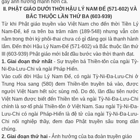
gây ảnh hưởng mạnh hơn cả.
II. PHẬT GIÁO DƯỚI THỜI HẬU LÝ NAM ÐẾ (571-602) VÀ
BẮC THUỘC LẦN THỨ BA (603-939)
Từ khi Phật giáo truyền vào Việt Nam cho đến thời Tiền Lý
Nam-Ðế, kể ra trên ba trăm năm (189-548) nhưng vẫn còn
nằm trong thời kỳ phôi-thai chưa có gì đáng gọi là thạnh hành
lắm. Ðến thời Hậu Lý Nam-Ðế (571-602) và Bắc thuộc lần thứ
III (603-939) Phật giáo mới bắt đầu bước vào thời thạnh đạt.
1. Giai đoạn thứ nhất
- Sự truyền bá Thiền-tôn của ngài Tỳ-
Ni-Ða-Lưu-Chi và ngài Pháp Hiển.
Vào cuối đời Hậu Lý Nam Đế, có ngài Tỳ-Ni-Ða-Lưu-Chi ở
Trung Hoa sang (580) đem Thiền-tôn truyền bá vào, được
người Việt Nam hết sức sùng mộ. Do đó, lần đầu tiên nước
Việt Nam được biết đến Thiền tôn và ngài Tỳ-Ni-Ða-Lưu-Chi
chính là sơ-tổ phái Thiền-tôn ở Việt Nam. Sau ngài Tỳ-Ni-Ða-
Lưu-Chi có ngài Pháp-Hiển là đệ tử của ngài Tỳ-Ni-Ða-Lưu-
Chi nối nghiệp thầy, đem đạo Phật truyền sâu trong dân
chúng.
2. Giai đoạn thứ hai -
Ảnh hưởng của ba đoàn truyền giáo