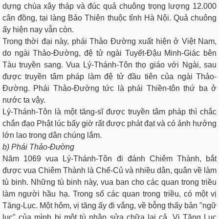
dựng chùa xây tháp và đúc quả chuông trọng lượng 12.000
cân đồng, tại làng Bảo Thiên thuộc tỉnh Hà Nội. Quả chuông
ấy hiện nay vẫn còn.
Trong thời đại này, phái Thảo Ðường xuất hiện ở Việt Nam,
do ngài Thảo-Ðường, đệ tử ngài Tuyết-Ðậu Minh-Giác bên
Tàu truyền sang. Vua Lý-Thánh-Tôn thọ giáo với Ngài, sau
được truyền tâm pháp làm đệ tử đầu tiên của ngài Thảo-
Ðường. Phái Thảo-Ðường tức là phái Thiền-tôn thứ ba ở
nước ta vậy.
Lý-Thánh-Tôn là một tăng-sĩ được truyền tâm pháp thì chắc
chắn đạo Phật lúc bấy giờ rất được phát đạt và có ảnh hưởng
lớn lao trong dân chúng lắm.
b) Phái Thảo-Ðường
Năm 1069 vua Lý-Thánh-Tôn đi đánh Chiêm Thành, bắt
được vua Chiêm Thành là Chế-Củ và nhiều dân, quân về làm
tù binh. Những tù binh này, vua ban cho các quan trong triều
làm người hầu hạ. Trong số các quan trong triều, có một vị
Tăng-Lục. Một hôm, vị tăng ấy đi vắng, về bỗng thấy bản "ngữ
lục" của mình bị một tù nhân sửa chữa lại cả. Vị Tăng Lục