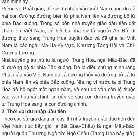
văn minh ấy.
Riêng về Phật giáo, thì sự du nhập vào Việt Nam cũng do cả
hai con đường: đường biển từ phía Nam lên và đường bộ từ
phía Bắc xuống. Trong số bốn nhà truyền giáo đầu tiên đặt
chân lên Việt Nam, thì hết ba nhà sư là người Ấn Ðộ, đi
đường thủy sang Trung Hoa truyền đạo và đã ghé lại Việt
Nam là các ngài: Ma-Ha-Kỳ-Vực, Khương-Tăng-Hội và Chi-
Cương-Lương.
Nhà truyền giáo thứ tư là người Trung Hoa, ngài Mâu-Bác, đã
đi đường bộ từ phía Bắc xuống. Ðó là điều chứng minh rằng
Phật giáo vào Việt Nam do cả đường thủy và đường bộ cả từ
phía Nam lên và phía Bắc xuống. Nhưng vì nước ta bị Trung
Hoa đô hộ ngót một ngàn năm, và sau đó vẫn còn lệ thuộc
vào văn hóa và chính trị, nên về sau con đường truyền giáo
từ Trung Hoa sang là con đường chính.
2. Thời đại du nhập đầu tiên
Theo các sử gia đáng tin cậy, thì nhà truyền-giáo đầu tiên đến
Việt Nam (lúc bấy giờ là đất Giao-Châu) là ngài Mâu-Bác,
người quận Thương Ngô tức Ngô Châu (Trung Hoa bây giờ).