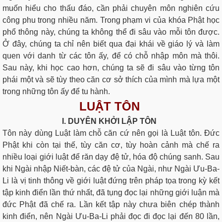
muốn hiểu cho thấu đáo, cần phải chuyên môn nghiên cứu
công phu trong nhiều năm. Trong phạm vi của khóa Phật học
phổ thông này, chúng ta không thể đi sâu vào mỗi tôn được.
Ở đây, chúng ta chỉ nên biết qua đại khái về giáo lý và làm
quen với danh từ các tôn ấy, để có chỗ nhập môn mà thôi.
Sau này, khi học cao hơn, chúng ta sẽ đi sâu vào từng tôn
phái một và sẽ tùy theo căn cơ sở thích của mình mà lựa một
trong những tôn ấy để tu hành.
LUẬT TÔN
I. DUYÊN KHỞI LẬP TÔN
Tôn này dùng Luật làm chỗ căn cứ nên gọi là Luật tôn. Ðức
Phật khi còn tại thế, tùy căn cơ, tùy hoàn cảnh mà chế ra
nhiều loại giới luật để răn dạy đệ tử, hóa độ chúng sanh. Sau
khi Ngài nhập Niết-bàn, các đệ tử của Ngài, như Ngài Ưu-Ba-
Li là vị tinh thông về giới luật đứng trên pháp tọa trong kỳ kết
tập kinh điển lần thứ nhất, đã tụng đọc lại những giới luận mà
đức Phật đã chế ra. Lần kết tập này chưa biên chép thành
kinh điển, nên Ngài Ưu-Ba-Li phải đọc đi đọc lại đến 80 lần,