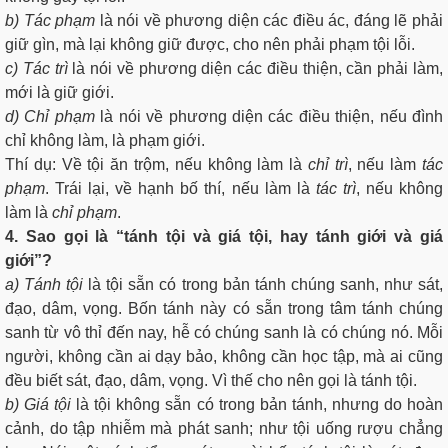
b) Tác phạm
là nói về phương diện các điều ác, đáng lẽ phải
giữ gìn, mà lại không giữ được, cho nên phải phạm tội lỗi.
c) Tác trì
là nói về phương diện các điều thiện, cần phải làm,
mới là giữ giới.
d) Chỉ phạm
là nói về phương diện các điều thiện, nếu đình
chỉ không làm, là phạm giới.
Thí dụ: Về tội ăn trộm, nếu không làm là
chỉ trì
, nếu làm
tác
phạm
. Trái lại, về hạnh bố thí, nếu làm là
tác trì
, nếu không
làm là
chỉ phạm
.
4. Sao gọi là “tánh tội và giá tội, hay tánh giới và giá
giới”?
a) Tánh tội
là tội sẵn có trong bản tánh chúng sanh, như sát,
đạo, dâm, vọng. Bốn tánh này có sẵn trong tâm tánh chúng
sanh từ vô thỉ đến nay, hễ có chúng sanh là có chúng nó. Mỗi
người, không cần ai dạy bảo, không cần học tập, mà ai cũng
đều biết sát, đạo, dâm, vọng. Vì thế cho nên gọi là tánh tội.
b) Giá tội
là tội không sẵn có trong bản tánh, nhưng do hoàn
cảnh, do tập nhiễm mà phát sanh; như tội uống rượu chẳng