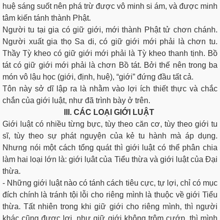
huệ sáng suốt nên phá trừ được vô minh si ám, và được minh
tâm kiến tánh thành Phật.
Người tu tại gia có giữ giới, mới thành Phật tử chơn chánh.
Người xuất gia thọ Sa di, có giữ giới mới phải là chơn tu.
Thầy Tỳ kheo có giữ giới mới phải là Tỳ kheo thanh tịnh. Bồ
tát có giữ giới mới phải là chơn Bồ tát. Bởi thế nên trong ba
món vô lậu học (giới, định, huệ), “giới” đứng đầu tất cả.
Tôn này sở dĩ lập ra là nhằm vào lợi ích thiết thực và chắc
chắn của giới luật, như đã trình bày ở trên.
III. CÁC LOẠI GIỚI LUẬT
Giới luật có nhiều từng bực, tùy theo căn cơ, tùy theo giới tu
sĩ, tùy theo sự phát nguyện của kẻ tu hành mà áp dụng.
Nhưng nói một cách tổng quát thì giới luật có thể phân chia
làm hai loại lớn là: giới lụât của Tiểu thừa và giới luật của Đại
thừa.
- Những giới luật nào có tánh cách tiêu cực, tự lợi, chỉ có mục
đích chính là tránh tội lỗi cho riêng mình là thuộc về giới Tiểu
thừa. Tất nhiên trong khi giữ giới cho riêng mình, thì người
khác cũng được lợi, như giữ giới không trộm cướp, thì mình