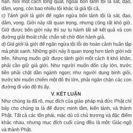
hạn. Nói một cách tổng quát, ngoài bốn tánh tội là sát, đạo,
dâm, vọng, còn bao nhiêu tội khác là giá tội cả.
c) Tánh giới
là giới để ngăn ngừa bốn tánh tội là sát, đạo,
dâm, vọng. Giới này rất quan trọng, nhưng cũng rất khó giữ.
Giữ được bốn giới này thì sự tu hành tất sẽ kết quả và con
đường giải thoát chắc chắn sẽ chờ đón hành giả.
d) Giá giới
là giới để ngăn ngừa tội lỗi do hoàn cảnh huân tập
mà phát sanh. Những giới này ít quan trọng hơn tánh giới nói
trên. Nhưng muốn giữ được tánh giới một cách ít khó khăn,
phải cần giữ giá giới. Như người muốn đốn cây lớn, trước
tiên phải chặt dần ngành ngọn; như người dụng binh giỏi,
trước khi muốn chiếm một đô thị lớn, phải ngăn chặn các con
đường đi vào đô thị ấy.
V. KẾT LUẬN
Như chúng ta đã rõ, mục đích của giáo pháp mà đức Phật chỉ
bày cho chúng ta là để được minh tâm, kiến tánh, và thành
Phật. Tất cả các tôn phái, mặc dù có chủ trương và đặc điểm
khác nhau, nhưng mục đích cuối cùng đều là một: Giác-ngộ
và thành Phật.