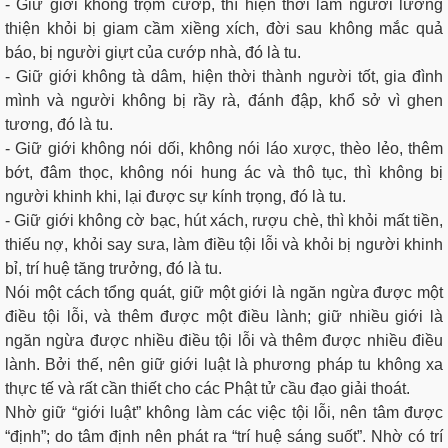
- Giữ giới không trộm cướp, thì hiện thời làm người lương
thiện khỏi bị giam cầm xiềng xích, đời sau không mắc quả
báo, bị người giựt của cướp nhà, đó là tu.
- Giữ giới không tà dâm, hiện thời thành người tốt, gia đình
mình và người không bị rầy rà, đánh đập, khổ sở vì ghen
tương, đó là tu.
- Giữ giới không nói dối, không nói láo xược, thèo lẻo, thêm
bớt, đâm thọc, không nói hung ác và thô tục, thì không bị
người khinh khi, lại được sự kính trọng, đó là tu.
- Giữ giới không cờ bạc, hút xách, rượu chè, thì khỏi mất tiền,
thiếu nợ, khỏi say sưa, làm điều tội lỗi và khỏi bị người khinh
bỉ, trí huệ tăng trưởng, đó là tu.
Nói một cách tổng quát, giữ một giới là ngăn ngừa được một
điều tội lỗi, và thêm được một điều lành; giữ nhiều giới là
ngăn ngừa được nhiều điều tội lỗi và thêm được nhiều điều
lành. Bởi thế, nên giữ giới luật là phương pháp tu không xa
thực tế và rất cần thiết cho các Phật tử cầu đạo giải thoát.
Nhờ giữ “giới luật” không làm các việc tội lỗi, nên tâm được
“định”; do tâm định nên phát ra “trí huệ sáng suốt”. Nhờ có trí