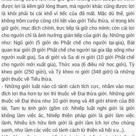
được lợi là kềm giữ lòng tham, mà người khác cũng được lợi
là khỏi phải bị cái khổ vì tiếc của đã mất. Mặc dù thế, giới
không trộm cướp cũng chỉ liệt vào giới Tiểu thừa, vì trong khi
giữ giới, mục đích chính, trực tiếp là giữ cho mình; còn cái lợi
cho người chỉ là ảnh hưởng gián tiếp của giới ấy. Những giới
như: Ngũ giới (5 giới do Phật chế cho người tại-gia), Bát
quan trai giới (8 giới Phật chế cho người tại gia tập sống như
người xuất gia), Sa di giới và Sa di ni giới (10 giới Phật chế
cho người mới xuất gia), Thức xoa (6 điều nữ học giới), Tỳ
kheo giới (250 giới), và Tỳ kheo ni giới (348 giới) là những
giới thuộc về Tiểu thừa.
- Những giới luật nào có tánh cách tích cực, nhắm vào mục
đích lợi tha hơn tự lợi thì thuộc về Ðại thừa giới. Những giới
thuộc về Ðại thừa như 10 giới trọng và 48 giới khinh của Bồ
tát, Tam tụ tịnh giới (gồm có: Nhiếp luật nghi giới là giới
không làm việc ác, Nhiếp thiện pháp giới là giới làm việc
lành, Nhiêu ích hữu tình giới là giới làm ích lợi cho chúng
sanh, như làm các việc có tánh cách từ thiện xã hội v.v...).