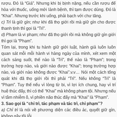
rượu. Ðó là “Giá”. Nhưng khi bị bịnh nặng, nếu cần rượu để
hòa với thuốc, uống mới lành bệnh, thì tạm được dùng. Ðó là
“Khai”. Nhưng trước khi uống, phải bạch với chư tăng.
c) Trì
là giữ gìn; như khi đã thọ giới rồi mà giữ gìn cho được
thanh tịnh thì gọi là “Trì”.
d) Phạm
là vi phạm; như đã thọ giới rồi mà không giữ gìn giới
thì gọi là “Phạm”.
Tóm lại, trong khi tu hành giữ giới luật, hành giả luôn luôn
quan sát mỗi mỗi hành vi hàng ngày của mình, xét xem một
cách sáng suốt, thế nào là “Trì”, thế nào là “Phạm”; trong
trường hợp nào, và giới nào được “Khai”; trong trường hợp
nào, và giới nào không được “Khai”.v.v… Nói một cách tổng
quát khi đã thọ giới rồi thì phải “Trì”. Nếu không “Trì” là
“Phạm”. Tuy thế nếu vì lòng từ bi, vì lợi ích chung, hay vì trí
huệ thúc đẩy, thì có thể “Khai” mà không phạm tội. Nhưng nếu
vì tâm nhiễm ô, vì phiền não thúc đẩy mà “Khai” là “Phạm”.
3. Sao gọi là “chỉ trì, tác phạm và tác trì, chỉ phạm”?
a) Chỉ trì
là nói về phương diện các điều ác, quyết giữ gìn,
không gây tội lỗi.