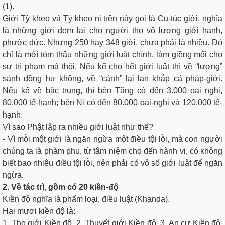
(1).
Giới Tỳ kheo và Tỳ kheo ni trên này gọi là Cụ-túc giới, nghĩa
là những giới đem lại cho người thọ vô lượng giới hạnh,
phước đức. Nhưng 250 hay 348 giới, chưa phải là nhiều. Ðó
chỉ là mới tóm thâu những giới luật chính, làm giềng mối cho
sự trì phạm mà thôi. Nếu kể cho hết giới luật thì về “lượng”
sánh đồng hư không, về “cảnh” lại lan khắp cả pháp-giới.
Nếu kể về bậc trung, thì bên Tăng có đến 3.000 oai nghi,
80.000 tế-hạnh; bên Ni có đến 80.000 oai-nghi và 120.000 tế-
hạnh.
Vì sao Phật lập ra nhiều giới luật như thế?
- Vì mỗi một giới là ngăn ngừa một điều tội lỗi, mà con người
chúng ta là phàm phu, từ tâm niệm cho đến hành vi, có không
biết bao nhiêu điều tội lỗi, nên phải có vô số giới luật để ngăn
ngừa.
2. Về tác trì, gồm có 20 kiền-độ
Kiền độ nghĩa là phẩm loại, điều luật (Khanda).
Hai mươi kiền độ là:
1. Thọ giới Kiền độ, 2. Thuyết giới Kiền độ, 3. An cư Kiền độ,