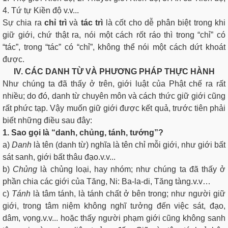
4. Tứ tự Kiền độ v.v...
Sự chia ra
chỉ trì
và
tác trì
là cốt cho dễ phân biệt trong khi
giữ giới, chứ thật ra, nói một cách rốt ráo thì trong “chỉ” có
“tác”, trong “tác” có “chỉ”, không thể nói một cách dứt khoát
được.
IV. CÁC DANH TỪ VÀ PHƯƠNG PHÁP THỰC HÀNH
Như chúng ta đã thấy ở trên, giới luật của Phật chế ra rất
nhiều; do đó, danh từ chuyên môn và cách thức giữ giới cũng
rất phức tạp. Vậy muốn giữ giới được kết quả, trước tiên phải
biết những điều sau đây:
1. Sao gọi là “danh, chủng, tánh, tướng”?
a)
Danh
là tên (danh từ) nghĩa là tên chỉ mỗi giới, như giới bất
sát sanh, giới bất thâu đạo.v.v...
b)
Chủng
là chủng loại, hay nhóm; như chúng ta đã thấy ở
phần chia các giới của Tăng, Ni: Ba-la-di, Tăng tàng.v.v…
c)
Tánh
là tâm tánh, là tánh chất ở bên trong; như người giữ
giới, trong tâm niệm không nghĩ tưởng đến việc sát, đạo,
dâm, vọng.v.v... hoặc thấy người phạm giới cũng không sanh