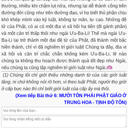
thường, nhiều khi chậm lụt nữa, nhưng lại dễ thành công trên
đường đời cũng như trên đường đạo, vì họ biết thủ phận chịu
khó khép mình vào kỷ luật, không tự mãn, tự cao. Những đệ
tử của Phật, có ai có một địa vị xã hội hạ tiện (đi gánh phân)
và một căn trí thấp thỏi như ngài Ưu-Ba-Li! Thế mà ngài Ưu-
Ba-Li lại trở thành một đại đệ tử của Phật, đã thành một bậc
hiền thánh, chỉ vì đã nghiêm trì giới luật! Chúng ta đây, địa vị
xã hội và căn trí chắc chắn không kém Ưu-Ba-Li, lẽ nào
chúng ta không thu hoạch được thành quả tốt đẹp như Ngài,
nếu chúng ta cũng tập nghiêm trì giới luật như Ngài.
(1) Chúng tôi chỉ giới thiệu những danh từ của các giới luật
tăng, ni chứ không nói rõ hơn, vì theo luật Phật, người thọ giới
ở cấp bực nào thì chỉ biết giới luật của cấp ấy mà thôi.
(
Xem tiếp Bài thứ 6:
MƯỜI TÔN PHÁI PHẬT GIÁO Ở
TRUNG HOA - TỊNH ĐỘ TÔN)