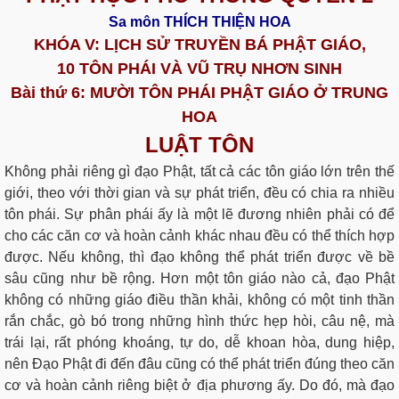
Sa môn THÍCH THIỆN HOA
KHÓA V:
LỊCH SỬ TRUYỀN BÁ PHẬT GIÁO,
10 TÔN PHÁI VÀ VŨ TRỤ NHƠN SINH
Bài thứ 6:
MƯỜI TÔN PHÁI PHẬT GIÁO Ở TRUNG
HOA
LUẬT TÔN
Không phải riêng gì đạo Phật, tất cả các tôn giáo lớn trên thế
giới, theo với thời gian và sự phát triển, đều có chia ra nhiều
tôn phái. Sự phân phái ấy là một lẽ đương nhiên phải có để
cho các căn cơ và hoàn cảnh khác nhau đều có thể thích hợp
được. Nếu không, thì đạo không thể phát triển được về bề
sâu cũng như bề rộng. Hơn một tôn giáo nào cả, đạo Phật
không có những giáo điều thần khải, không có một tinh thần
rắn chắc, gò bó trong những hình thức hẹp hòi, câu nệ, mà
trái lại, rất phóng khoáng, tự do, dễ khoan hòa, dung hiệp,
nên Đạo Phật đi đến đâu cũng có thể phát triển đúng theo căn
cơ và hoàn cảnh riêng biệt ở địa phương ấy. Do đó, mà đạo