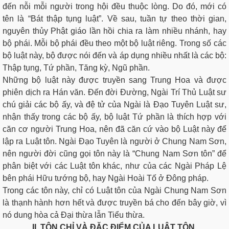
đến nỗi mỗi người trong hội đều thuộc lòng. Do đó, mới có
tên là “Bát thập tụng luật”. Về sau, tuần tự theo thời gian,
nguyên thủy Phật giáo lần hồi chia ra làm nhiều nhánh, hay
bộ phái. Mỗi bộ phái đều theo một bộ luật riêng. Trong số các
bộ luật này, bộ được nói đến và áp dụng nhiều nhất là các bộ:
Thập tụng, Tứ phần, Tăng kỳ, Ngũ phần.
Những bộ luật này được truyền sang Trung Hoa và được
phiên dịch ra Hán văn. Ðến đời Ðường, Ngài Trí Thủ Luật sư
chú giải các bộ ấy, và đệ tử của Ngài là Ðạo Tuyên Luật sư,
nhận thấy trong các bộ ấy, bộ luật Tứ phần là thích hợp với
căn cơ người Trung Hoa, nên đã căn cứ vào bộ Luật này để
lập ra Luật tôn. Ngài Ðạo Tuyên là người ở Chung Nam Sơn,
nên người đời cũng gọi tôn này là “Chung Nam Sơn tôn” để
phân biệt với các Luật tôn khác, như của các Ngài Pháp Lệ
bên phái Hữu tướng bộ, hay Ngài Hoài Tố ở Ðông pháp.
Trong các tôn này, chỉ có Luật tôn của Ngài Chung Nam Sơn
là thạnh hành hơn hết và được truyền bá cho đến bây giờ, vì
nó dung hòa cả Ðại thừa lẫn Tiểu thừa.
II. TÔN CHỈ VÀ ÐẶC ÐIỂM CỦA LUẬT TÔN