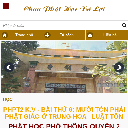
Trang chủ
Tủ sách
Liên hệ
HỌC
PHPT2 K.V - BÀI THỨ 6: MƯỜI TÔN PHÁI
PHẬT GIÁO Ở TRUNG HOA - LUẬT TÔN
PHẬT HỌC PHỔ THÔNG QUYỂN 2