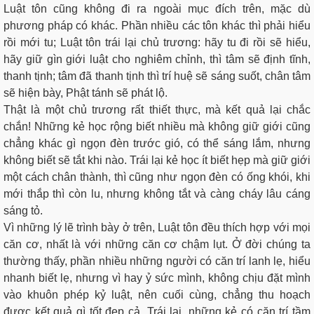
Luật tôn cũng không đi ra ngoài mục đích trên, mặc dù
phương pháp có khác. Phần nhiều các tôn khác thì phải hiểu
rồi mới tu; Luật tôn trái lại chủ trương: hãy tu đi rồi sẽ hiểu,
hãy giữ gìn giới luật cho nghiêm chỉnh, thì tâm sẽ định tĩnh,
thanh tịnh; tâm đã thanh tịnh thì trí huệ sẽ sáng suốt, chân tâm
sẽ hiện bày, Phật tánh sẽ phát lộ.
Thật là một chủ trương rất thiết thực, mà kết quả lại chắc
chắn! Những kẻ học rộng biết nhiều mà không giữ giới cũng
chẳng khác gì ngọn đèn trước gió, có thể sáng lắm, nhưng
không biết sẽ tắt khi nào. Trái lại kẻ học ít biết hẹp mà giữ giới
một cách chân thành, thì cũng như ngọn đèn có ống khói, khi
mới thắp thì còn lu, nhưng không tắt và càng cháy lâu cáng
sáng tỏ.
Vì những lý lẽ trình bày ở trên, Luật tôn đều thích hợp với mọi
căn cơ, nhất là với những căn cơ chậm lụt. Ở đời chúng ta
thường thấy, phần nhiều những người có căn trí lanh lẹ, hiểu
nhanh biết lẹ, nhưng vì hay ỷ sức mình, không chịu đặt mình
vào khuôn phép kỷ luật, nên cuối cùng, chẳng thu hoạch
được kết quả gì tốt đẹp cả. Trái lại, những kẻ có căn trí tầm