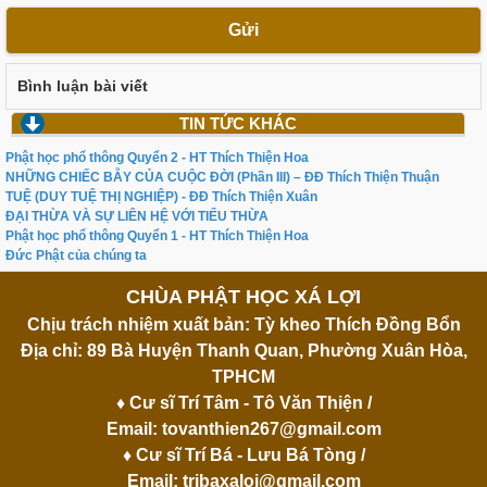
Gửi
Bình luận bài viết
TIN TỨC KHÁC
Phật học phổ thông Quyển 2 - HT Thích Thiện Hoa
NHỮNG CHIẾC BẪY CỦA CUỘC ĐỜI (Phần III) – ĐĐ Thích Thiện Thuận
TUỆ (DUY TUỆ THỊ NGHIỆP) - ĐĐ Thích Thiện Xuân
ĐẠI THỪA VÀ SỰ LIÊN HỆ VỚI TIỂU THỪA
Phật học phổ thông Quyển 1 - HT Thích Thiện Hoa
Đức Phật của chúng ta
CHÙA PHẬT HỌC XÁ LỢI
Chịu trách nhiệm xuất bản: Tỳ kheo Thích Đồng Bổn
Địa chỉ: 89 Bà Huyện Thanh Quan, Phường Xuân Hòa,
TPHCM
♦ Cư sĩ Trí Tâm - Tô Văn Thiện /
Email:
tovanthien267@gmail.com
♦ Cư sĩ Trí Bá - Lưu Bá Tòng /
Email:
tribaxaloi@gmail.com