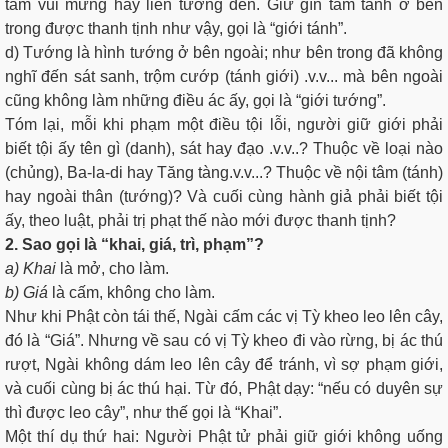
tâm vui mừng hay liên tưởng đến. Giữ gìn tâm tánh ở bên
trong được thanh tịnh như vậy, gọi là “giới tánh”.
d) Tướng là hình tướng ở bên ngoài; như bên trong đã không
nghĩ đến sát sanh, trộm cướp (tánh giới) .v.v... mà bên ngoài
cũng không làm những điều ác ấy, gọi là “giới tướng”.
Tóm lại, mỗi khi phạm một điều tội lỗi, người giữ giới phải
biết tội ấy tên gì (danh), sát hay đạo .v.v..? Thuộc về loại nào
(chủng), Ba-la-di hay Tăng tàng.v.v...? Thuộc về nội tâm (tánh)
hay ngoài thân (tướng)? Và cuối cùng hành giả phải biết tội
ấy, theo luật, phải trị phạt thế nào mới được thanh tịnh?
2. Sao gọi là “khai, giá, trì, phạm”?
a
)
Khai
là mở, cho làm.
b)
Giá
là cấm, không cho làm.
Như khi Phật còn tái thế, Ngài cấm các vị Tỳ kheo leo lên cây,
đó là “Giá”. Nhưng về sau có vị Tỳ kheo đi vào rừng, bị ác thú
rượt, Ngài không dám leo lên cây để tránh, vì sợ phạm giới,
và cuối cùng bị ác thú hại. Từ đó, Phật dạy: “nếu có duyên sự
thì được leo cây”, như thế gọi là “Khai”.
Một thí dụ thứ hai: Người Phật tử phải giữ giới không uống