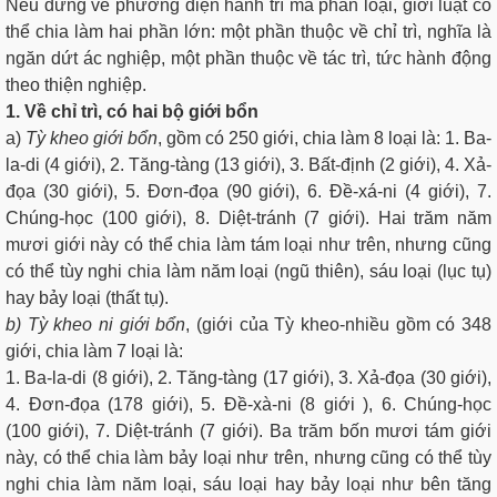
Nếu đứng về phương diện hành trì mà phân loại, giới luật có
thể chia làm hai phần lớn: một phần thuộc về chỉ trì, nghĩa là
ngăn dứt ác nghiệp, một phần thuộc về tác trì, tức hành động
theo thiện nghiệp.
1. Về chỉ trì, có hai bộ giới bổn
a)
Tỳ kheo giới bổn
, gồm có 250 giới, chia làm 8 loại là: 1. Ba-
la-di (4 giới), 2. Tăng-tàng (13 giới), 3. Bất-định (2 giới), 4. Xả-
đọa (30 giới), 5. Ðơn-đọa (90 giới), 6. Ðề-xá-ni (4 giới), 7.
Chúng-học (100 giới), 8. Diệt-tránh (7 giới). Hai trăm năm
mươi giới này có thể chia làm tám loại như trên, nhưng cũng
có thể tùy nghi chia làm năm loại (ngũ thiên), sáu loại (lục tụ)
hay bảy loại (thất tụ).
b) Tỳ kheo ni giới bổn
, (giới của Tỳ kheo-nhiều gồm có 348
giới, chia làm 7 loại là:
1. Ba-la-di (8 giới), 2. Tăng-tàng (17 giới), 3. Xả-đọa (30 giới),
4. Ðơn-đọa (178 giới), 5. Ðề-xà-ni (8 giới ), 6. Chúng-học
(100 giới), 7. Diệt-tránh (7 giới). Ba trăm bốn mươi tám giới
này, có thể chia làm bảy loại như trên, nhưng cũng có thể tùy
nghi chia làm năm loại, sáu loại hay bảy loại như bên tăng