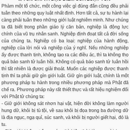
Phàm một tổ chức, một công việc gì đúng đắn cũng đều phải
tuân theo những quy luật nhất định. Hơn tất cả, sự tu hành lại
càng phải tuân theo những giới luật nghiêm minh. Như chúng
ta đã biết trong phần giáo lý căn bản, nghiệp là động lực
chính của vũ trụ nhân sanh. Nghiệp định đoạt tất cả đời sống
của chúng ta. Nghiệp có ba loại: nghiệp của hành động,
nghiệp của lời nói và nghiệp của ý nghĩ. Nếu những nghiệp
ấy được thanh tịnh, không tạo ra các điều ác, thì ta không thọ
quả báo sanh tử luân hồi. Không có quả báo sanh tử luân hồi
thì tất nhiên là được giải thoát. Muốn các nghiệp được thanh
tịnh thì ta phải giữ gìn giới luật. Giữ gìn giới luật, chính là một
phương pháp tu hành trong nhiều phương pháp mà Phật đã
chế ra. Phương pháp này rất thiết thực và rất hiệu nghiệm đối
với Phật tử chúng ta:
- Giữ giới không sát nhơn hại vật, hiện đời không làm người
hung dữ, khỏi bị tù tội, về sau khỏi bị đọa trong ba đường dữ
là địa ngục, ngạ quỉ, súc sanh, và khỏi bị người giết hại, đó là
tu.