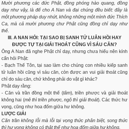
Mười phương các đức Phật, đồng phóng hào quang, đồng
dạy như vậy, là để cho A Nan và đại chúng đều biết: đây là
một phương pháp duy nhứt, không những một mình đức Thích
Ca, mà cả mười phương chư Phật cũng đồng chỉ dạy như
thế.
III. A NAN HỎI: TẠI SAO BỊ SANH TỬ LUÂN HỒI HAY
ĐƯỢC TỰ TẠI GIẢI THOÁT CŨNG VÌ SÁU CĂN?
Ông A Nan đã nghe Phật chỉ dạy, nhưng chưa hiểu nên kính
cẩn hỏi Phật:
- Bạch Thế Tôn, tại sao làm cho chúng con nhiều kiếp sanh
tử luân hồi cũng vì sáu căn, còn được an vui giải thoát cũng
chỉ do sáu căn, chứ không phải do vật gì khác?
Phật dạy rằng:
- Căn và trần đồng một thể (
tâm
), triền phược và giải thoát
không hai (
mê thì triền phược, ngộ thì giải thoát
). Các thức hư
vọng, cũng như hoa đốm giữa hư không.
LƯỢC GIẢI
Căn trần không lỗi mà lỗi tại vọng thức phân biệt, song thức
thì hư vọng không có thật thể như hoa đốm giữa hư không.