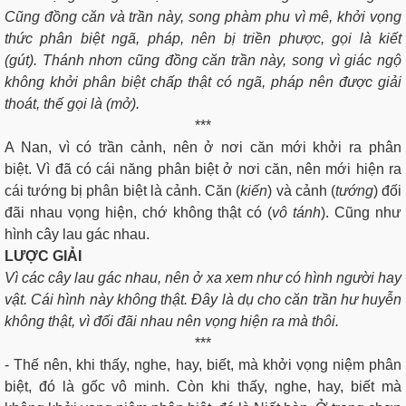
Cũng đồng căn và trần này, song phàm phu vì mê, khởi vọng
thức phân biệt ngã, pháp, nên bị triền phược, gọi là kiết
(gút). Thánh nhơn cũng đồng căn trần này, song vì giác ngộ
không khởi phân biệt chấp thật có ngã, pháp nên được giải
thoát, thế gọi là (mở).
***
A Nan, vì có trần cảnh, nên ở nơi căn mới khởi ra phân
biệt. Vì đã có cái năng phân biệt ở nơi căn, nên mới hiện ra
cái tướng bị phân biệt là cảnh. Căn (
kiến
) và cảnh (
tướng
) đối
đãi nhau vọng hiện, chớ không thật có (
vô tánh
). Cũng như
hình cây lau gác nhau.
LƯỢC GIẢI
Vì các cây lau gác nhau, nên ở xa xem như có hình người hay
vật. Cái hình này không thật. Ðây là dụ cho căn trần hư huyễn
không thật, vì đối đãi nhau nên vọng hiện ra mà thôi.
***
- Thế nên, khi thấy, nghe, hay, biết, mà khởi vọng niệm phân
biệt, đó là gốc vô minh. Còn khi thấy, nghe, hay, biết mà