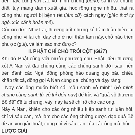
đến nay, cùng với các vô minh chung (
đồng
) sanh và chung
diệt; tuy mang danh xuất gia, học rộng nghe nhiều, thật ra
cũng như người bị bệnh rét (
làm cữ
) cách ngày (g
iác thời tự
ngộ, xúc cảnh hoàn mê
).
Cúi xin đức Như Lai, thương xót những kẻ trầm luân hiện tại
cũng như vị lai chỉ dạy cho ở nơi thân tâm này, chỗ nào triền
phược (
gút
), và làm sao mở được?
II. PHẬT CHỈ CHỖ TRÓI CỘT (
GÚT
)
Khi đó Phật cùng với mười phương chư Phật, đều thương
xót A Nan và đại chúng cùng các chúng sanh đời sau, nên
trên đảnh các Ngài đồng phóng hào quang quý báu chiếu
khắp tất cả, đồng gọi A Nan cùng đại chúng và dạy rằng:
- Nay các ông muốn biết cái “câu sanh vô minh” (
vô minh
chung cùng sanh từ vô thỉ đến nay
) để trừ, và “quả vô thượng
Bồ đề” để tu chứng, vậy nay ta sẽ chỉ rõ cho các ông.
Này A Nan, khiến cho các ông nhiều kiếp sanh tử luân hồi,
chỉ vì sáu căn, mà làm cho các ông chứng được đạo quả Bồ
đề an vui giải thoát, cũng chỉ vì sáu căn của các ông mà thôi.
LƯỢC GIẢI