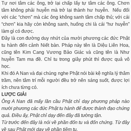
Tự nơi tâm các ông, trở lại chấp lấy tự tâm các ông. Chơn
tâm không phải huyễn mà trở lại thành hư huyễn. Nếu đối
với các “chơn” mà các ông không sanh tâm chấp thủ; với cái
“chơn” kia hãy còn không sanh, huống chi là cái “hư huyễn”
làm gì có được.
Ðây là con đường duy nhứt của mười phương các đức Phật
tu hành đến cảnh Niết bàn. Pháp này tên là Diệu Liên Hoa,
cũng tên Kim Cang Vương Bảo Giác và cũng tên là Như
huyễn Tam ma đề. Chỉ tu trong giây phút thì được quả vô
học.
Khi đó A Nan và đại chúng nghe Phật nói bài kệ nghĩa lý thâm
trầm, nên tâm trí mỗi người đều trở nên sáng suốt, được lợi
ích chưa từng có.
LƯỢC GIẢI
Ông A Nan đã mấy lần cầu Phật chỉ dạy phương pháp nào
mười phương các đức Phật tu hành để được thành đạo chứng
quả. Ðiều ấy, Phật chỉ dạy đến đây đã tường tận.
Từ trước đến đây là nói về phần đốn tu và đốn chứng. Từ đây
về sau Phật mới dạy về phần tiệm tu.