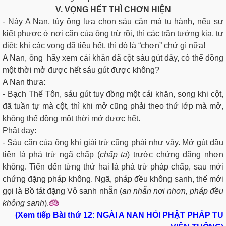
V. VỌNG HẾT THÌ CHƠN HIỆN
- Này A Nan, tùy ông lựa chọn sáu căn mà tu hành, nếu sự
kiết phược ở nơi căn của ông trừ rồi, thì các trần tướng kia, tự
diệt; khi các vọng đã tiêu hết, thì đó là “chơn” chứ gì nữa!
A Nan, ông hãy xem cái khăn đã cột sáu gút đây, có thể đồng
một thời mở được hết sáu gút được không?
A Nan thưa:
- Bạch Thế Tôn, sáu gút tuy đồng một cái khăn, song khi cột,
đã tuần tự mà cột, thì khi mở cũng phải theo thứ lớp mà mở,
không thể đồng một thời mở được hết.
Phật dạy:
- Sáu căn của ông khi giải trừ cũng phải như vậy. Mở gút đầu
tiên là phá trừ ngã chấp (
chấp ta
) trước chứng đặng nhơn
không. Tiến đến từng thứ hai là phá trừ pháp chấp, sau mới
chứng đặng pháp không. Ngã, pháp đều không sanh, thế mới
gọi là Bồ tát đặng Vô sanh nhẫn (
an nhẫn nơi nhơn, pháp đều
không sanh
).
(Xem tiếp
Bài thứ 12:
NGÀI A NAN HỎI PHẬT PHÁP TU