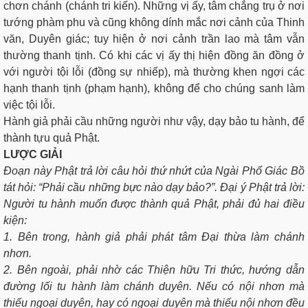
chơn chánh (chánh tri kiến). Những vị ấy, tâm chẳng trụ ở nơi
tướng phàm phu và cũng không dính mắc nơi cảnh của Thinh
văn, Duyên giác; tuy hiện ở nơi cảnh trần lao mà tâm vẫn
thường thanh tịnh. Có khi các vị ấy thị hiện đồng ăn đồng ở
với người tội lỗi (đồng sự nhiếp), mà thường khen ngợi các
hạnh thanh tịnh (phạm hạnh), không để cho chúng sanh làm
việc tội lỗi.
Hành giả phải cầu những người như vậy, dạy bảo tu hành, để
thành tựu quả Phật.
LƯỢC GIẢI
Ðoạn này Phật trả lời câu hỏi thứ nhứt của Ngài Phổ Giác Bồ
tát hỏi: “Phải cầu những bực nào dạy bảo?”. Ðại ý Phật trả lời:
Người tu hành muốn được thành quả Phật, phải đủ hai điều
kiện:
1. Bên trong, hành giả phải phát tâm Ðại thừa làm chánh
nhơn.
2. Bên ngoài, phải nhờ các Thiện hữu Tri thức, hướng dẫn
đường lối tu hành làm chánh duyên. Nếu có nội nhơn mà
thiếu ngoại duyên, hay có ngoại duyên mà thiếu nội nhơn đều