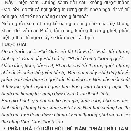
- Này Thiện nam! Chúng sanh đời sau, không được thành
Ðạo, đều do tất cả hạt giống thương ghét, nhơn ngã, từ vô thỉ
đến giờ. Vì thế nên chẳng được giải thoát.
Nếu người xem những kẻ oan gia cũng như cha mẹ không
khác, đối với các Pháp, tâm cũng không thương ghét, phân
biệt tự tha, thì người ấy sẽ trừ được các bịnh.
LƯỢC GIẢI
Ðoạn trước ngài Phổ Giác Bồ tát hỏi Phật: “Phải trừ những
bịnh gì?”. Ðoạn này Phật trả lời: “Phải trừ bịnh thương ghét”
Ðành rằng trong bài số 9, Phật đã dạy trừ thương ghét, nhưng
chỉ nói về phần thô (hiện hành). Ðến đoạn này Phật dạy trừ về
phần vi tế của thương ghét tức là chủng tử. Nếu còn một chút
ít thương ghét ngấm ngầm bên trong làm chướng ngại, thì
hành giả không thể nhập được Viên Giác thanh tịnh.
Bao giờ hành giả đối với kẻ oan gia, xem cũng như cha mẹ,
bình đẳng không khác, xem sanh tử và Niết bàn chẳng hai, thì
hành giả mới đoạn được chủng tử của thương ghét và mới có
thể nhập Viên Giác thanh tịnh.
7. PHẬT TRẢ LỜI CÂU HỎI THỨ NĂM: “PHẢI PHÁT TÂM