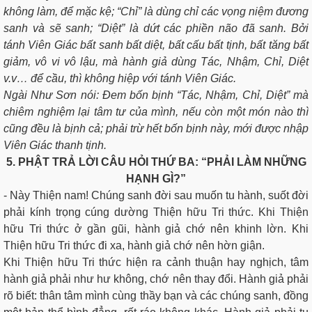
không làm, để mặc kệ; “Chỉ” là dùng chỉ các vọng niệm đương
sanh và sẽ sanh; “Diệt” là dứt các phiền não đã sanh. Bởi
tánh Viên Giác bất sanh bất diệt, bất cấu bất tịnh, bất tăng bất
giảm, vô vi vô lậu, mà hành giả dùng Tác, Nhậm, Chỉ, Diệt
v.v… để cầu, thì không hiệp với tánh Viên Giác.
Ngài Như Sơn nói: Ðem bốn bịnh “Tác, Nhậm, Chỉ, Diệt” mà
chiêm nghiệm lại tâm tư của mình, nếu còn một món nào thì
cũng đều là bịnh cả; phải trừ hết bốn bịnh này, mới được nhập
Viên Giác thanh tịnh.
5. PHẬT TRẢ LỜI CÂU HỎI THỨ BA: “PHẢI LÀM NHỮNG
HẠNH GÌ?”
- Này Thiện nam! Chúng sanh đời sau muốn tu hành, suốt đời
phải kính trọng cúng dường Thiện hữu Tri thức. Khi Thiện
hữu Tri thức ở gần gũi, hành giả chớ nên khinh lờn. Khi
Thiện hữu Tri thức đi xa, hành giả chớ nên hờn giận.
Khi Thiện hữu Tri thức hiện ra cảnh thuận hay nghịch, tâm
hành giả phải như hư không, chớ nên thay đổi. Hành giả phải
rõ biết: thân tâm mình cùng thầy bạn và các chúng sanh, đồng