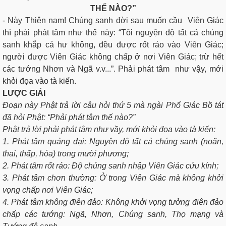
THẾ NÀO?”
- Này Thiện nam! Chúng sanh đời sau muốn cầu Viên Giác
thì phải phát tâm như thế này: “Tôi nguyện độ tất cả chúng
sanh khắp cả hư không, đều được rốt ráo vào Viên Giác;
người được Viên Giác không chấp ở nơi Viên Giác; trừ hết
các tướng Nhơn và Ngã v.v...”. Phải phát tâm như vậy, mới
khỏi đọa vào tà kiến.
LƯỢC GIẢI
Ðoạn này Phật trả lời câu hỏi thứ 5 mà ngài Phổ Giác Bồ tát
đã hỏi Phật: “Phải phát tâm thế nào?”
Phật trả lời phải phát tâm như vầy, mới khỏi đọa vào tà kiến:
1. Phát tâm quảng đại: Nguyện độ tất cả chúng sanh (noãn,
thai, thấp, hóa) trong mười phương;
2. Phát tâm rốt ráo: Độ chúng sanh nhập Viên Giác cứu kính;
3. Phát tâm chơn thường: Ở trong Viên Giác mà không khởi
vọng chấp nơi Viên Giác;
4. Phát tâm không điên đảo: Không khởi vọng tưởng điên đảo
chấp các tướng: Ngã, Nhơn, Chúng sanh, Thọ mạng và