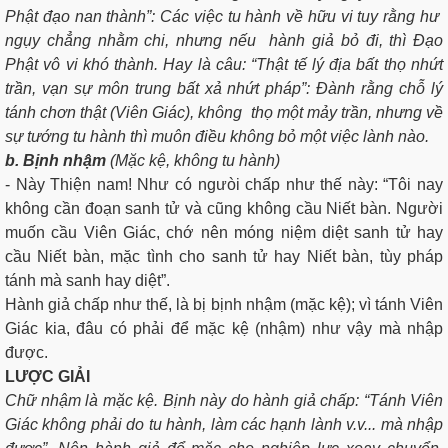
Phật đạo nan thành”: Các việc tu hành về hữu vi tuy rằng hư
ngụy chẳng nhằm chi, nhưng nếu hành giả bỏ đi, thì Đạo
Phật vô vi khó thành. Hay là câu: “Thật tế lý địa bất thọ nhứt
trần, vạn sự môn trung bất xả nhứt pháp”: Ðành rằng chỗ lý
tánh chơn thật (Viên Giác), không thọ một mảy trần, nhưng về
sự tướng tu hành thì muôn điều không bỏ một việc lành nào.
b. Bịnh nhậm
(Mặc kệ, không tu hành)
- Này Thiện nam! Như có ngưòi chấp như thế này: “Tôi nay
không cần đoạn sanh tử và cũng không cầu Niết bàn. Người
muốn cầu Viên Giác, chớ nên móng niệm diệt sanh tử hay
cầu Niết bàn, mặc tình cho sanh tử hay Niết bàn, tùy pháp
tánh mà sanh hay diệt”.
Hành giả chấp như thế, là bị bịnh nhậm (mặc kệ); vì tánh Viên
Giác kia, đâu có phải để mặc kệ (nhậm) như vậy mà nhập
được.
LƯỢC GIẢI
Chữ nhậm là mặc kệ. Bịnh này do hành giả chấp: “Tánh Viên
Giác không phải do tu hành, làm các hạnh lành v.v... mà nhập