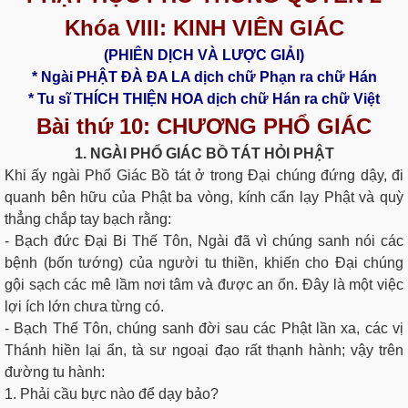
Khóa VI
II:
KINH VIÊN GIÁC
(PHIÊN DỊCH VÀ LƯỢC GIẢI)
* Ngài PHẬT ĐÀ ĐA LA dịch chữ Phạn ra chữ Hán
* Tu sĩ THÍCH THIỆN HOA dịch chữ Hán ra chữ Việt
Bài thứ 10: CHƯƠNG PHỔ GIÁC
1. NGÀI PHỔ GIÁC BỒ TÁT HỎI PHẬT
Khi ấy ngài Phổ Giác Bồ tát ở trong Đại chúng đứng dậy, đi
quanh bên hữu của Phật ba vòng, kính cẩn lạy Phật và quỳ
thẳng chắp tay bạch rằng:
- Bạch đức Đại Bi Thế Tôn, Ngài đã vì chúng sanh nói các
bệnh (bốn tướng) của người tu thiền, khiến cho Ðại chúng
gội sạch các mê lầm nơi tâm và được an ổn. Ðây là một việc
lợi ích lớn chưa từng có.
- Bạch Thế Tôn, chúng sanh đời sau các Phật lần xa, các vị
Thánh hiền lại ẩn, tà sư ngoại đạo rất thạnh hành; vậy trên
đường tu hành:
1. Phải cầu bực nào để dạy bảo?