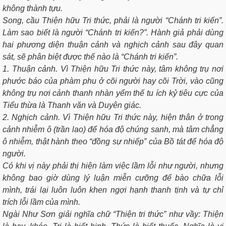
không thành tựu.
Song, cầu Thiện hữu Tri thức, phải là người “Chánh tri kiến”.
Làm sao biết là người “Chánh tri kiến?”. Hành giả phải dùng
hai phương diện thuận cảnh và nghịch cảnh sau đây quan
sát, sẽ phân biệt được thế nào là “Chánh tri kiến”.
1. Thuận cảnh. Vì Thiện hữu Tri thức này, tâm không trụ nơi
phước báo của phàm phu ở cõi người hay cõi Trời, vào cũng
không trụ nơi cảnh thanh nhàn yểm thế tu ích kỷ tiêu cực của
Tiểu thừa là Thanh văn và Duyên giác.
2. Nghịch cảnh. Vì Thiện hữu Tri thức này, hiện thân ở trong
cảnh nhiễm ô (trần lao) để hóa độ chúng sanh, mà tâm chẳng
ô nhiễm, thật hành theo “đồng sự nhiếp” của Bồ tát để hóa độ
người.
Có khi vị này phải thị hiện làm việc lầm lỗi như người, nhưng
không bao giờ dùng lý luận miễn cưỡng để bào chữa lỗi
mình, trái lại luôn luôn khen ngợi hạnh thanh tịnh và tự chỉ
trích lỗi lầm của mình.
Ngài Như Sơn giải nghĩa chữ “Thiện tri thức” như vầy: Thiện