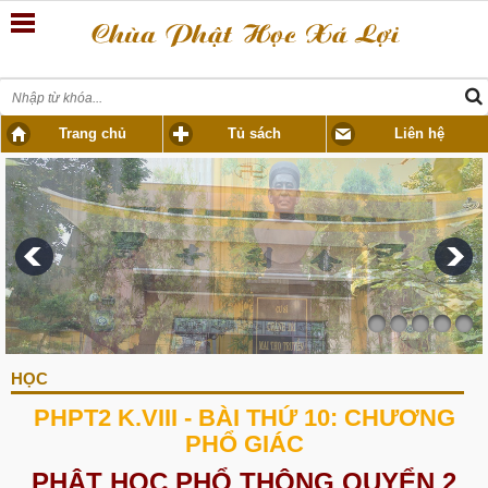
Trang chủ
Tủ sách
Liên hệ
HỌC
PHPT2 K.VIII - BÀI THỨ 10: CHƯƠNG
PHỔ GIÁC
PHẬT HỌC PHỔ THÔNG QUYỂN 2