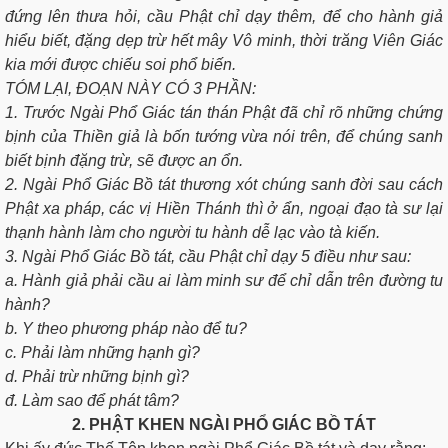
đứng lên thưa hỏi, cầu Phật chỉ dạy thêm, để cho hành giả
hiểu biết, đặng dẹp trừ hết mây Vô minh, thời trăng Viên Giác
kia mới được chiếu soi phổ biến.
TÓM LẠI, ĐOẠN NÀY CÓ 3 PHẦN:
1. Trước Ngài Phổ Giác tán thán Phật đã chỉ rõ những chứng
bịnh của Thiền giả là bốn tướng vừa nói trên, để chúng sanh
biết bịnh đặng trừ, sẽ được an ổn.
2. Ngài Phổ Giác Bồ tát thương xót chúng sanh đời sau cách
Phật xa pháp, các vị Hiền Thánh thì ở ẩn, ngoại đạo tà sư lại
thạnh hành làm cho người tu hành dễ lạc vào tà kiến.
3. Ngài Phổ Giác Bồ tát, cầu Phật chỉ dạy 5 điều như sau:
a. Hành giả phải cầu ai làm minh sư để chỉ dẫn trên đường tu
hành?
b. Y theo phương pháp nào để tu?
c. Phải làm những hạnh gì?
d. Phải trừ những bịnh gì?
đ. Làm sao để phát tâm?
2. PHẬT KHEN NGÀI PHỔ GIÁC BỒ TÁT