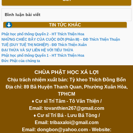
Bình luận bài viết
TIN TỨC KHÁC
Phật học phổ thông Quyển 2 - HT Thích Thiện Hoa
NHỮNG CHIẾC BẪY CỦA CUỘC ĐỜI (Phần III) – ĐĐ Thích Thiện Thuận
TUỆ (DUY TUỆ THỊ NGHIỆP) - ĐĐ Thích Thiện Xuân
ĐẠI THỪA VÀ SỰ LIÊN HỆ VỚI TIỂU THỪA
Phật học phổ thông Quyển 1 - HT Thích Thiện Hoa
Đức Phật của chúng ta
CHÙA PHẬT HỌC XÁ LỢI
Chịu trách nhiệm xuất bản: Tỳ kheo Thích Đồng Bổn
Địa chỉ: 89 Bà Huyện Thanh Quan, Phường Xuân Hòa,
TPHCM
♦ Cư sĩ Trí Tâm - Tô Văn Thiện /
Email:
tovanthien267@gmail.com
♦ Cư sĩ Trí Bá - Lưu Bá Tòng /
Email:
tribaxaloi@gmail.com
Email:
dongbon@yahoo.com
- Website: