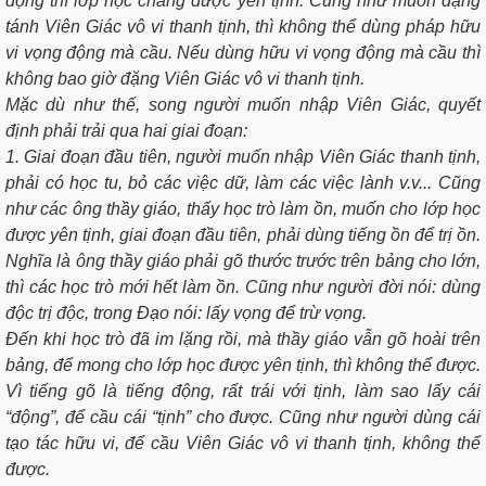
động thì lớp học chẳng được yên tịnh. Cũng như muốn đặng
tánh Viên Giác vô vi thanh tịnh, thì không thể dùng pháp hữu
vi vọng động mà cầu. Nếu dùng hữu vi vọng động mà cầu thì
không bao giờ đặng Viên Giác vô vi thanh tịnh.
Mặc dù như thế, song người muốn nhập Viên Giác, quyết
định phải trải qua hai giai đoạn:
1. Giai đoạn đầu tiên, người muốn nhập Viên Giác thanh tịnh,
phải có học tu, bỏ các việc dữ, làm các việc lành v.v... Cũng
như các ông thầy giáo, thấy học trò làm ồn, muốn cho lớp học
được yên tịnh, giai đoạn đầu tiên, phải dùng tiếng ồn để trị ồn.
Nghĩa là ông thầy giáo phải gõ thước trước trên bảng cho lớn,
thì các học trò mới hết làm ồn. Cũng như người đời nói: dùng
độc trị độc, trong Ðạo nói: lấy vọng để trừ vọng.
Ðến khi học trò đã im lặng rồi, mà thầy giáo vẫn gõ hoài trên
bảng, để mong cho lớp học được yên tịnh, thì không thể được.
Vì tiếng gõ là tiếng động, rất trái với tịnh, làm sao lấy cái
“động”, để cầu cái “tịnh” cho được. Cũng như người dùng cái
tạo tác hữu vi, để cầu Viên Giác vô vi thanh tịnh, không thể
được.