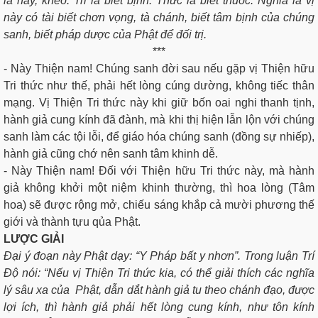
là hay, khéo. Tri là biết bịnh. Thức là biết thuốc. Nghĩa là vị
này có tài biết chơn vọng, tà chánh, biết tâm bịnh của chúng
sanh, biết pháp dược của Phật để đối trị.
***
- Này Thiện nam! Chúng sanh đời sau nếu gặp vị Thiện hữu
Tri thức như thế, phải hết lòng cúng dường, không tiếc thân
mạng. Vị Thiện Tri thức này khi giữ bốn oai nghi thanh tịnh,
hành giả cung kính đã đành, mà khi thị hiện lẫn lộn với chúng
sanh làm các tội lỗi, để giáo hóa chúng sanh (đồng sự nhiếp),
hành giả cũng chớ nên sanh tâm khinh dễ.
- Này Thiện nam! Ðối với Thiện hữu Tri thức này, mà hành
giả không khởi một niệm khinh thường, thì hoa lòng (Tâm
hoa) sẽ được rộng mở, chiếu sáng khắp cả mười phương thế
giới và thành tựu qủa Phật.
LƯỢC GIẢI
Ðại ý đoạn này Phật dạy: “Y Pháp bất y nhơn”. Trong luận Trí
Ðộ nói: “Nếu vị Thiện Tri thức kia, có thể giải thích các nghĩa
lý sâu xa của Phật, dẫn dắt hành giả tu theo chánh đạo, được
lợi ích, thì hành giả phải hết lòng cung kính, như tôn kính