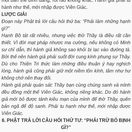
một bản thể bình đẳng, rốt ráo không khác. Hành giả phải tu
hành như thế, mới nhập được Viên Giác.
LƯỢC GIẢI
Ðoạn này Phật trả lời câu hỏi thứ ba: “Phải làm những hạnh
gì?”
Hạnh Bồ tát rất nhiều, nhưng việc thờ Thầy là điều rất cần
thiết. Vì đời mạt pháp nhược ma cường, nếu không có Minh
sư chỉ dẫn, thì hành giả không sao khỏi bị lạc vào đường tà.
Bởi thế nên hành giả phải suốt đời cung kính phụng sự Thầy.
Dù cho Thiện Tri thức làm những điều thuận ý hay nghịch
lòng, hành giả cũng phải giữ một niềm tôn kính, tâm như hư
không chớ nên thay đổi.
Hành giả phải quán sát: Thầy bạn cùng chúng sanh và mình
đều đồng một thể Viên Giác, không riêng khác. Do đó hành
giả mới bỏ được tánh kiêu mạn của mình để thờ Thầy, quên
bản ngã để độ sanh. Phải tu hạnh như thế, mới nhập được
Viên Giác.
6.
PHẬT TRẢ LỜI CÂU HỎI THỨ TƯ: “PHẢI TRỪ BỎ BỊNH
GÌ?”