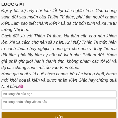
LƯỢC GIẢI
Ðại ý bài kệ này nói tóm tắt lại các nghĩa trên: Các chúng
sanh đời sau muốn cầu Thiện Tri thức, phải tìm người chánh
kiến. Làm sao biết chánh kiến? Là đã trừ bốn bịnh và xa lìa tư
tưởng Nhị thừa.
Cách đối xử với Thiện Tri thức: khi thân cận chớ nên khinh
lờn, khi xa cách chớ nên sầu hận. Khi thấy Thiện Tri thức hiện
ra cảnh thuận hay nghịch, hành giả chớ nên vì thấy thế mà
đổi tâm, phải lấy làm hy hữu và kính như Phật ra đời. Hành
giả phải giữ giới hạnh thanh tịnh, không phạm các tội lỗi và
độ các chúng sanh, rốt ráo vào Viên Giác.
Hành giả phải y trí huệ chơn chánh, trừ các tướng Ngã, Nhơn
mới khỏi đọa tà kiến và được nhập Viên Giác hay chứng quả
Niết bàn.
Gửi