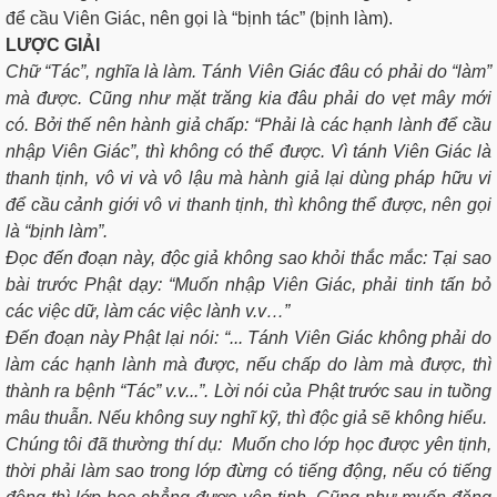
để cầu Viên Giác, nên gọi là “bịnh tác” (bịnh làm).
LƯỢC GIẢI
Chữ “Tác”, nghĩa là làm. Tánh Viên Giác đâu có phải do “làm”
mà được. Cũng như mặt trăng kia đâu phải do vẹt mây mới
có. Bởi thế nên hành giả chấp: “Phải là các hạnh lành để cầu
nhập Viên Giác”, thì không có thể được. Vì tánh Viên Giác là
thanh tịnh, vô vi và vô lậu mà hành giả lại dùng pháp hữu vi
để cầu cảnh giới vô vi thanh tịnh, thì không thể được, nên gọi
là “bịnh làm”.
Ðọc đến đoạn này, độc giả không sao khỏi thắc mắc: Tại sao
bài trước Phật dạy: “Muốn nhập Viên Giác, phải tinh tấn bỏ
các việc dữ, làm các việc lành v.v…”
Đến đoạn này Phật lại nói: “... Tánh Viên Giác không phải do
làm các hạnh lành mà được, nếu chấp do làm mà được, thì
thành ra bệnh “Tác” v.v...”. Lời nói của Phật trước sau in tuồng
mâu thuẫn. Nếu không suy nghĩ kỹ, thì độc giả sẽ không hiểu.
Chúng tôi đã thường thí dụ: Muốn cho lớp học được yên tịnh,
thời phải làm sao trong lớp đừng có tiếng động, nếu có tiếng