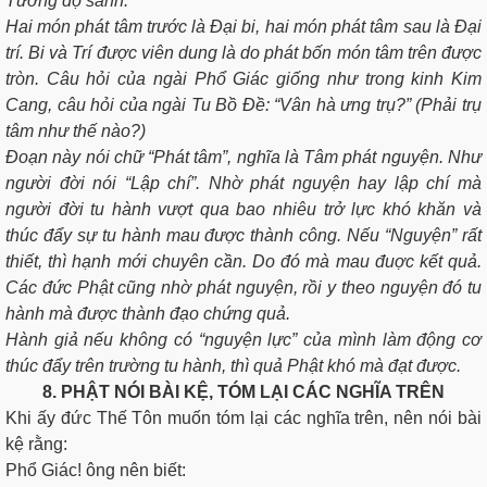
Tướng độ sanh.
Hai món phát tâm trước là Đại bi, hai món phát tâm sau là Đại
trí. Bi và Trí được viên dung là do phát bốn món tâm trên được
tròn. Câu hỏi của ngài Phổ Giác giống như trong kinh Kim
Cang, câu hỏi của ngài Tu Bồ Đề: “Vân hà ưng trụ?” (Phải trụ
tâm như thế nào?)
Ðoạn này nói chữ “Phát tâm”, nghĩa là Tâm phát nguyện. Như
người đời nói “Lập chí”. Nhờ phát nguyện hay lập chí mà
người đời tu hành vượt qua bao nhiêu trở lực khó khăn và
thúc đẩy sự tu hành mau được thành công. Nếu “Nguyện” rất
thiết, thì hạnh mới chuyên cần. Do đó mà mau đuợc kết quả.
Các đức Phật cũng nhờ phát nguyện, rồi y theo nguyện đó tu
hành mà được thành đạo chứng quả.
Hành giả nếu không có “nguyện lực” của mình làm động cơ
thúc đẩy trên trường tu hành, thì quả Phật khó mà đạt được.
8.
PHẬT NÓI BÀI KỆ, TÓM LẠI CÁC NGHĨA TRÊN
Khi ấy đức Thế Tôn muốn tóm lại các nghĩa trên, nên nói bài
kệ rằng:
Phổ Giác! ông nên biết: