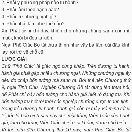
2. Phải y phương pháp nào tu hành?
3. Phải làm theo hạnh nào?
4. Phải trừ những bịnh gì?
5. Phải phát tâm như thế nào?
Xin Phật từ bi chỉ dạy, khiến cho những chúng sanh còn mê
muội, khỏi bị đọa tà kiến.
Ngài Phổ Giác Bồ tát thưa thỉnh như vậy ba lần, cúi đầu kính
lạy, rồi trở về chỗ cũ.
LƯỢC GIẢI
Chữ “Phổ Giác” là giác ngộ cùng khắp. Trên đường tu hành,
hành giả phải gặp nhiều chướng ngại. Những chướng ngại ấy
đều do chấp bốn tướng mà sanh ra. Bởi thế nên Chương thứ
9, ngài Tịnh Chư Nghiệp Chướng Bồ tát đứng lên thưa hỏi,
để Phật chỉ bày bốn tướng cho hành giả biết rõ đặng trừ. Khi
bốn tướng trừ hết rồi thời các nghiệp chướng được thanh tịnh.
Song trên đường tu hành, hành giả còn bị mây Vô minh rất vi
tế, tức là bốn bịnh sau này che mặt trăng Viên Giác của hành
giả, làm cho trăng Viên Giác chiếu soi không được phổ biến.
Vì thế nên đến Chương thứ 10 này, ngài Phổ Giác Bồ tát