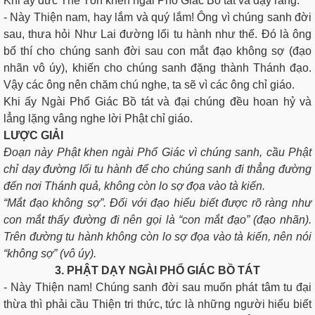
Khi ấy đức Thế Tôn khen ngài Phổ Giác Bồ tát và dạy rằng:
- Này Thiện nam, hay lắm và quý lắm! Ông vì chúng sanh đời
sau, thưa hỏi Như Lai đường lối tu hành như thế. Ðó là ông
bố thí cho chúng sanh đời sau con mắt đạo không sợ (đạo
nhãn vô úy), khiến cho chúng sanh đặng thành Thánh đạo.
Vậy các ông nên chăm chú nghe, ta sẽ vì các ông chỉ giáo.
Khi ấy Ngài Phổ Giác Bồ tát và đại chúng đều hoan hỷ và
lẳng lặng vâng nghe lời Phật chỉ giáo.
LƯỢC GIẢI
Ðoạn này Phật khen ngài Phổ Giác vì chúng sanh, cầu Phật
chỉ dạy đường lối tu hành để cho chúng sanh đi thẳng đường
đến nơi Thánh quả, không còn lo sợ đọa vào tà kiến.
“Mắt đạo không sợ”. Ðối với đạo hiểu biết được rõ ràng như
con mắt thấy đường đi nên gọi là “con mắt đạo” (đạo nhãn).
Trên đường tu hành không còn lo sợ đọa vào tà kiến, nên nói
“không sợ” (vô úy).
3. PHẬT DẠY NGÀI PHỔ GIÁC BỒ TÁT
- Này Thiện nam! Chúng sanh đời sau muốn phát tâm tu đại
thừa thì phải cầu Thiện tri thức, tức là những người hiểu biết