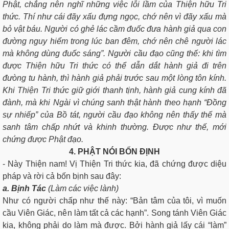
Phật, chẳng nên nghĩ những việc lỗi lầm của Thiện hữu Tri
thức. Thí như cái đãy xấu đựng ngọc, chớ nên vì đãy xấu mà
bỏ vật báu. Người có ghẻ lác cầm đuốc đưa hành giả qua con
đường nguy hiểm trong lúc ban đêm, chớ nên chê người lác
mà không dùng đuốc sáng”. Người cầu đạo cũng thế: khi tìm
được Thiện hữu Tri thức có thể dẫn dắt hành giả đi trên
đưòng tu hành, thì hành giả phải trước sau một lòng tôn kính.
Khi Thiện Tri thức giữ giới thanh tịnh, hành giả cung kính đã
đành, mà khi Ngài vì chúng sanh thật hành theo hạnh “Đồng
sự nhiếp” của Bồ tát, người cầu đạo không nên thấy thế mà
sanh tâm chấp nhứt và khinh thường. Ðược như thế, mới
chứng được Phật đạo.
4. PHẬT NÓI BỐN ĐỊNH
- Này Thiện nam! Vị Thiện Tri thức kia, đã chứng được diệu
pháp và rời cả bốn bịnh sau đây:
a. Bịnh Tác
(Làm các việc lành)
Như có người chấp như thế này: “Bản tâm của tôi, vì muốn
cầu Viên Giác, nên làm tất cả các hạnh”. Song tánh Viên Giác
kia, không phải do làm mà được. Bởi hành giả lấy cái “làm”