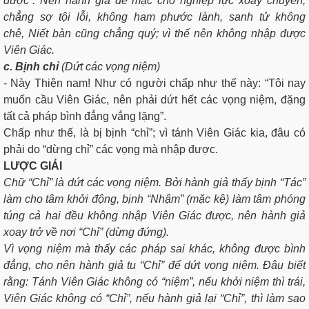
được”. Nên hành giả để mặc cho nghiệp lực xoay chuyển,
chẳng sợ tội lỗi, không ham phước lành, sanh tử không
chê, Niết bàn cũng chẳng quý; vì thế nên không nhập được
Viên Giác.
c. Bịnh chỉ
(Dứt các vọng niệm)
- Này Thiện nam! Như có người chấp như thế này: “Tôi nay
muốn cầu Viên Giác, nên phải dứt hết các vọng niệm, đặng
tất cả pháp bình đẳng vắng lặng”.
Chấp như thế, là bị bịnh “chỉ”; vì tánh Viên Giác kia, đâu có
phải do “dừng chỉ” các vọng mà nhập được.
LƯỢC GIẢI
Chữ “Chỉ” là dứt các vọng niệm. Bởi hành giả thấy bịnh “Tác”
làm cho tâm khởi động, bịnh “Nhậm” (mặc kệ) làm tâm phóng
túng cả hai đều không nhập Viên Giác được, nên hành giả
xoay trở về nơi “Chỉ” (dừng đứng).
Vì vọng niệm mà thấy các pháp sai khác, không được bình
đẳng, cho nên hành giả tu “Chỉ” để dứt vọng niệm. Ðâu biết
rằng: Tánh Viên Giác không có “niệm”, nếu khởi niệm thì trái,
Viên Giác không có “Chỉ”, nếu hành giả lại “Chỉ”, thì làm sao