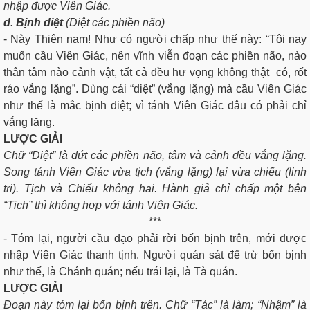
nhập được Viên Giác.
d. Bịnh diệt
(Diệt các phiền não)
- Này Thiện nam! Như có người chấp như thế này: “Tôi nay
muốn cầu Viên Giác, nên vĩnh viễn đoạn các phiền não, nào
thân tâm nào cảnh vật, tất cả đều hư vọng không thật có, rốt
ráo vắng lặng”. Dùng cái “diệt” (vắng lặng) mà cầu Viên Giác
như thế là mắc bịnh diệt; vì tánh Viên Giác đâu có phải chỉ
vắng lặng.
LƯỢC GIẢI
Chữ “Diệt” là dứt các phiền não, tâm và cảnh đều vắng lặng.
Song tánh Viên Giác vừa tịch (vắng lặng) lại vừa chiếu (linh
tri). Tịch và Chiếu không hai. Hành giả chỉ chấp một bên
“Tịch” thì không hợp với tánh Viên Giác.
***
- Tóm lại, người cầu đạo phải rời bốn bịnh trên, mới được
nhập Viên Giác thanh tịnh. Người quán sát để trừ bốn bịnh
như thế, là Chánh quán; nếu trái lại, là Tà quán.
LƯỢC GIẢI
Ðoạn này tóm lại bốn bịnh trên. Chữ “Tác” là làm; “Nhậm” là