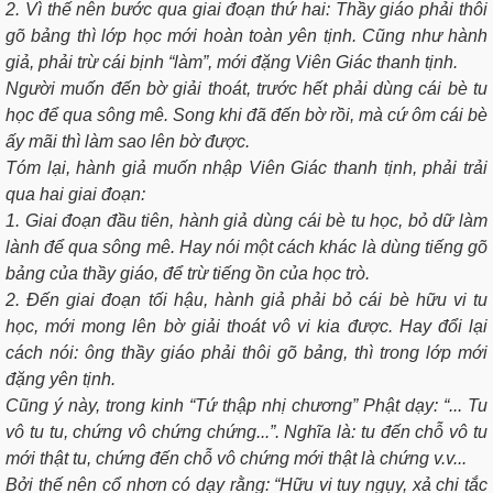
2. Vì thế nên bước qua giai đoạn thứ hai: Thầy giáo phải thôi
gõ bảng thì lớp học mới hoàn toàn yên tịnh. Cũng như hành
giả, phải trừ cái bịnh “làm”, mới đặng Viên Giác thanh tịnh.
Người muốn đến bờ giải thoát, trước hết phải dùng cái bè tu
học để qua sông mê. Song khi đã đến bờ rồi, mà cứ ôm cái bè
ấy mãi thì làm sao lên bờ được.
Tóm lại, hành giả muốn nhập Viên Giác thanh tịnh, phải trải
qua hai giai đoạn:
1. Giai đoạn đầu tiên, hành giả dùng cái bè tu học, bỏ dữ làm
lành để qua sông mê. Hay nói một cách khác là dùng tiếng gõ
bảng của thầy giáo, để trừ tiếng ồn của học trò.
2. Ðến giai đoạn tối hậu, hành giả phải bỏ cái bè hữu vi tu
học, mới mong lên bờ giải thoát vô vi kia được. Hay đổi lại
cách nói: ông thầy giáo phải thôi gõ bảng, thì trong lớp mới
đặng yên tịnh.
Cũng ý này, trong kinh “Tứ thập nhị chương” Phật dạy: “... Tu
vô tu tu, chứng vô chứng chứng...”
. Nghĩa là: tu đến chỗ vô tu
mới thật tu, chứng đến chỗ vô chứng mới thật là chứng v.v...
Bởi thế nên cổ nhơn có dạy rằng: “Hữu vi tuy ngụy, xả chi tắc