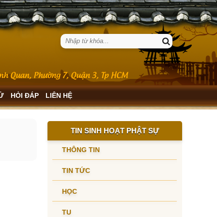
SỬ
HỎI ĐÁP
LIÊN HỆ
TIN SINH HOẠT PHẬT SỰ
THÔNG TIN
TIN TỨC
HỌC
TU