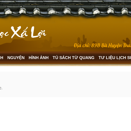
NH
NGUYỆN
HÌNH ẢNH
TỦ SÁCH TỪ QUANG
TƯ LIỆU LỊCH 
c.