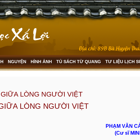
NH
NGUYỆN
HÌNH ẢNH
TỦ SÁCH TỪ QUANG
TƯ LIỆU LỊCH 
 GIỮA LÒNG NGƯỜI VIỆT
GIỮA LÒNG NGƯỜI VIỆT
PHẠM VĂN CẢ
(Cư sĩ MI