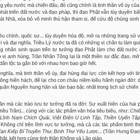
òng yêu nước mà chiến đấu, đó cũng chính là tinh thần vô úy của
hát triển đất nước và đạo pháp, thì đạo Phật vẫn tùy duyên bất
Bát Nhã, xóa bỏ vô minh thù hận tham si, để cứu độ chúng sinh
riều chính, quốc sự... tùy duyên hóa độ, mở ra những trang sử 
i và đại nghĩa. Triều Lý nước ta đã có những vị chân tu làm qu
 dựng nhân sinh quan trên tư tưởng đạo Phật làm cho đất nướ
 vị anh hùng, Trần Nhân Tông lại là một thiền sư đắc đạo, mở
dân tộc ta gắn bó với nhau hơn bao giờ hết.
nghĩa, mà tinh thần vô úy, đại hùng đại lực còn kết hợp với tì
công hiển hách, để lại cho con cháu niềm kiêu hãnh ngàn đời:
quân Nguyên hung hãn và tàn bạo bậc nhất trong lịch sử chiến
ần mà các trào lưu tư tưởng đã ra đời: Sự xuất hiện của hai 
iều Trần)... cùng với các tác phẩm văn hóa tiêu biểu, như:
Chiế
ĩnh Nam Chích Quái, Việt Điện U Linh Tập, Thiền Uyển Tậ
 Không chỉ trên lĩnh vực tư tưởng, mà cả các tác phẩm binh t
ạn Kiếp Bí Truyền Thư, Binh Thư Yếu Lược
... (Trần Hưng Đạo)
hật, kết hợp cùng tinh thần Khổng và Lão giáo.