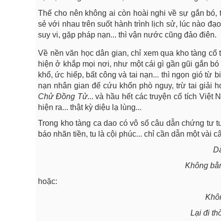
Thế cho nên không ai còn hoài nghi về sự gắn bó, 
sẻ với nhau trên suốt hành trình lịch sử, lúc nào đạ
suy vi, gặp pháp nạn... thì vận nước cũng đảo điên.
Về nền văn học dân gian, chỉ xem qua kho tàng cổ 
hiện ở khắp mọi nơi, như một cái gì gần gũi gắn bó
khổ, ức hiếp, bất công và tai nạn... thì ngọn gió từ 
nạn nhân gian để cứu khổn phò nguy, trừ tai giải h
Chử Đồng Tử
... và hầu hết các truyện cổ tích Việ
hiện ra... thật kỳ diệu lạ lùng...
Trong kho tàng ca dao có vô số câu dẫn chứng tư t
báo nhãn tiền, tu là cội phúc... chỉ cần dẫn một vài
Dẫ
Không bằn
hoặc:
Khôn
Lại đi t