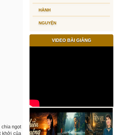
HÀNH
NGUYỆN
VIDEO BÀI GIẢNG
 chia ngọt
t khởi của