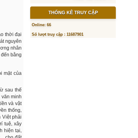
THỐNG KÊ TRUY CẬP
Online: 66
o thời đại
Số lượt truy cập : 11687901
hát nguyên
hương nhân
 đến bằng
ọi mặt của
từ sau thế
ứ văn minh
iền và vật
yền thống,
 Việt phải
í tuệ, xây
 hiện tại,
.. cho đất