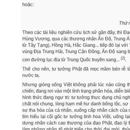
hoặc:
Thứ n
Theo các tài liệu nghiên cứu lịch sử gần đây, thì 
Hùng Vương, qua các thương nhân Ấn Độ, Trung Á.
từ Tây Tạng), Hồng Hà, Hắc Giang... tiếp đó lại vớ
vùng Địa Trung Hải, Trung Cận Đông, Ấn Độ sang 
(2)
con đường lục địa từ Trung Quốc truyền sang...
.
Thế cho nên, tư tưởng Phật đã mọc mầm bén rễ từ 
nước ta.
Nhưng giòng sống Việt không phải lúc nào cũng thă
chiến, đang rơi vào một tình trạng phân hóa, diễn b
hình thức đang ngự trị: tư tưởng thực dụng chủ ngh
chất nói chung, lòng ham mê hư danh bổng lộc, sự 
sự tha hóa của cá nhân, xuống cấp nhân cách của con
tìm hiểu lại cội gốc tư tưởng tinh hoa Việt, uống lạ
dựng nhân cách cao thượng của đạo Phật, đạo lý Đ
làm những nhân tố phát triển cho thời đại mới, thức