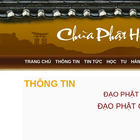
TRANG CHỦ
THÔNG TIN
TIN TỨC
HỌC
TU
HÀ
THÔNG TIN
ĐẠO PHẬT
ĐẠO PHẬT 