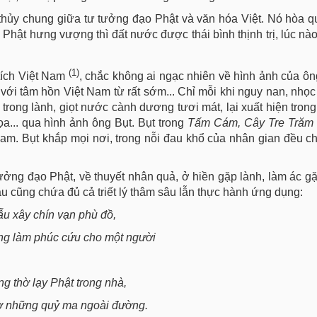
thủy chung giữa tư tưởng đạo Phật và văn hóa Việt. Nó hòa q
o Phật hưng vượng thì đất nước được thái bình thịnh trị, lúc nà
(1)
tích Việt Nam
, chắc không ai ngạc nhiên về hình ảnh của ôn
 với tâm hồn Việt Nam từ rất sớm... Chỉ mỗi khi nguy nan, nhọ
bi trong lành, giọt nước cành dương tươi mát, lại xuất hiện tron
ọa... qua hình ảnh ông Bụt. Bụt trong
Tấm Cám, Cây Tre Trăm
t Nam. Bụt khắp mọi nơi, trong nỗi đau khổ của nhân gian đều c
ưởng đạo Phật, về thuyết nhân quả, ở hiền gặp lành, làm ác g
 câu cũng chứa đủ cả triết lý thâm sâu lẫn thực hành ứng dụng:
u xây chín vạn phù đồ,
g làm phúc cứu cho một người
g thờ lạy Phật trong nhà,
hờ những quỷ ma ngoài đường.