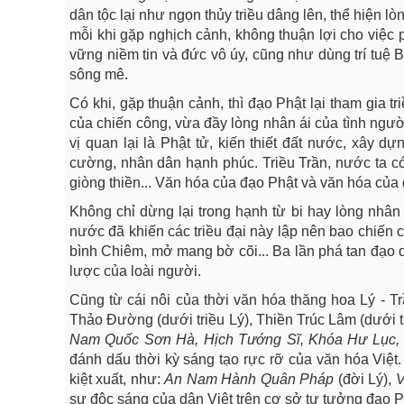
dân tộc lại như ngọn thủy triều dâng lên, thể hiện l
mỗi khi gặp nghịch cảnh, không thuận lợi cho việc p
vững niềm tin và đức vô úy, cũng như dùng trí tuệ 
sông mê.
Có khi, gặp thuận cảnh, thì đạo Phật lại tham gia t
của chiến công, vừa đầy lòng nhân ái của tình ngườ
vị quan lại là Phật tử, kiến thiết đất nước, xây
cường, nhân dân hạnh phúc. Triều Trần, nước ta có
giòng thiền... Văn hóa của đạo Phật và văn hóa của 
Không chỉ dừng lại trong hạnh từ bi hay lòng nhân 
nước đã khiến các triều đại này lập nên bao chiến 
bình Chiêm, mở mang bờ cõi... Ba lần phá tan đạo 
lược của loài người.
Cũng từ cái nôi của thời văn hóa thăng hoa Lý - Tr
Thảo Đường (dưới triều Lý), Thiền Trúc Lâm (dưới tr
Nam Quốc Sơn Hà, Hịch Tướng Sĩ, Khóa Hư Lục, L
đánh dấu thời kỳ sáng tạo rực rỡ của văn hóa Việt.
kiệt xuất, như:
An Nam Hành Quân Pháp
(đời Lý),
V
sự độc sáng của dân Việt trên cơ sở tư tưởng đạo P