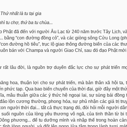
Thứ nhất là tu tại gia
hì tu chợ, thứ ba tu chùa...
Đạo Phật đã đến với người Âu Lạc từ 240 năm trước Tây Lịch, và
.. bằng “con đường đồng cỏ”, và các giòng sông Cửu Long (p
i “con đường hồ tiêu”, trục lộ giao thông đường biển của các t
buôn bán với Champa và người Giao Chỉ, sau đó đạo Phật mới
rất lâu đời, là nguồn trợ duyên đắc lực cho sự phát triển m
ng hoa, thuận lợi cho sự phát triển, mà bản thân xã hội ta, 
iến phức tạp. Qua bao biến chuyển của thời đại, giờ đây một th
ĩa, mâu thuẫn giữa các ý thức hệ ngoại lai, sự sùng bái đồng t
đảo lộn cương thường, phong hóa, sự phủ nhận các giá trị tru
 người thời đại... tất cả thực trạng đó, đòi hỏi mỗi người dân
i suối nguồn của lòng yêu thương vô ngã, của tinh thần từ bi tr
ông phương... để tu dưỡng mình và nhập thế trong hoàn cảnh
 tỉnh lòng người, và đốt lên ngọn lửa tâm trong lành tươi mát.