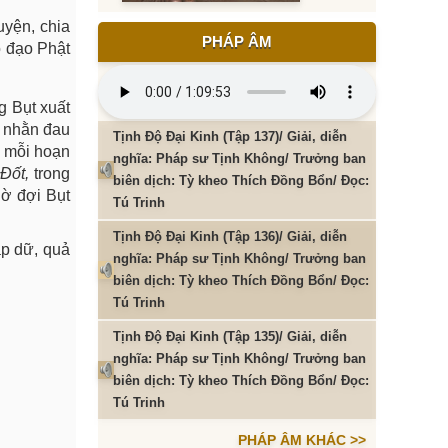
uyện, chia
PHÁP ÂM
o đạo Phật
g Bụt xuất
c nhằn đau
Tịnh Độ Đại Kinh (Tập 137)/ Giải, diễn
g mỗi hoạn
nghĩa: Pháp sư Tịnh Không/ Trưởng ban
 Đốt,
trong
biên dịch: Tỳ kheo Thích Đồng Bổn/ Đọc:
hờ đợi Bụt
Tú Trinh
Tịnh Độ Đại Kinh (Tập 136)/ Giải, diễn
ặp dữ, quả
nghĩa: Pháp sư Tịnh Không/ Trưởng ban
biên dịch: Tỳ kheo Thích Đồng Bổn/ Đọc:
Tú Trinh
Tịnh Độ Đại Kinh (Tập 135)/ Giải, diễn
nghĩa: Pháp sư Tịnh Không/ Trưởng ban
biên dịch: Tỳ kheo Thích Đồng Bổn/ Đọc:
Tú Trinh
PHÁP ÂM KHÁC >>