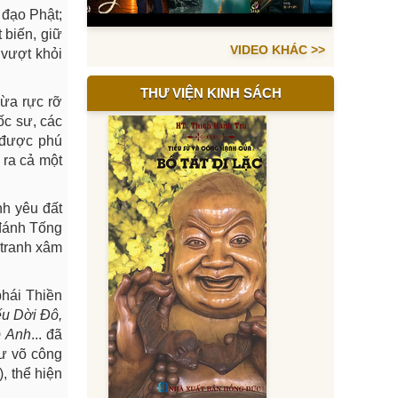
 đạo Phật;
 biến, giữ
VIDEO KHÁC >>
 vượt khỏi
THƯ VIỆN KINH SÁCH
vừa rực rỡ
ốc sư, các
c được phú
 ra cả một
nh yêu đất
 đánh Tống
 tranh xâm
phái Thiền
u Dời Đô,
p Anh
... đã
hư võ công
, thể hiện