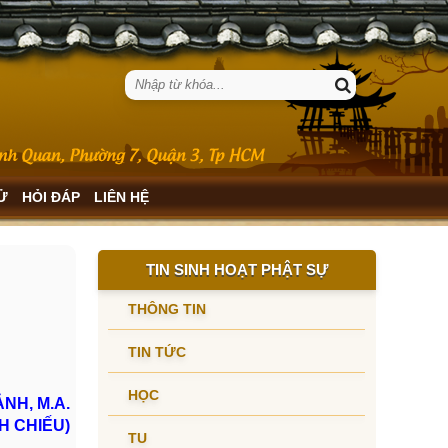
SỬ
HỎI ĐÁP
LIÊN HỆ
TIN SINH HOẠT PHẬT SỰ
THÔNG TIN
TIN TỨC
HỌC
NH, M.A.
NH CHIẾU)
TU