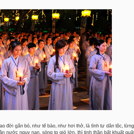
 đời gắn bó, như tế bào, như hơi thở, là tình tự dân tộc, từng
ận nước nguy nan, sóng to gió lớn, thì tinh thần bất khuất quậ