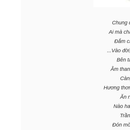
Chung 
Ai mà ch
Đắm ch
...Vào đời
Bên t
Âm thanh
Càn
Hương thơm
Ăn 
Nào hay
Trần
Đón mời