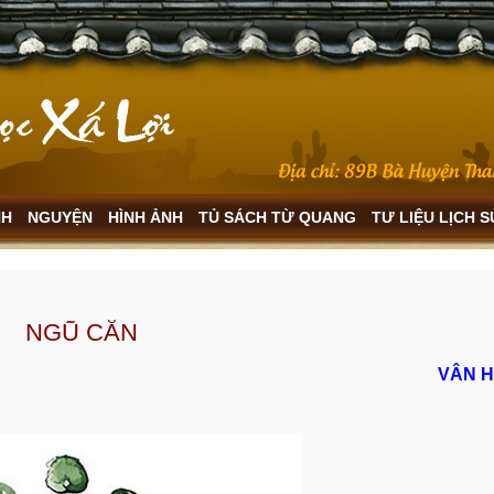
NH
NGUYỆN
HÌNH ẢNH
TỦ SÁCH TỪ QUANG
TƯ LIỆU LỊCH 
NGŨ CĂN
VÂN H