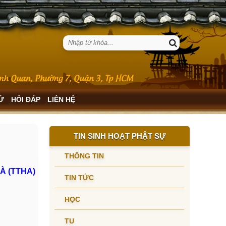
SỬ
HỎI ĐÁP
LIÊN HỆ
TIN SINH HOẠT PHẬT SỰ
THÔNG TIN
À (TTHA)
TIN TỨC
HỌC
TU