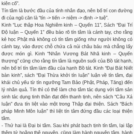
kiên cố”.
Tín tâm là bước đầu của tính nhân đạo, nên bố trí con đường
đi của ngũ căn là “tín -> tiến -> niệm -> định -> tuệ”.
Kinh “Lục thập Hoa Nghiêm kinh – Quyển 11”, Sách “Đại Trí
Độ luận – Quyển 1” đều báo rõ tín tâm là cánh tay, cho rằng
kẻ học Phật mà không có tín tâm giống như người không có
cánh tay, vào được chỗ chứa cả núi châu báu mà chẳng lấy
được món gì. Kinh “Nhân Vương Bát Nhã kinh – Quyển
thượng” cũng cho rằng tín tâm là nguồn suối của Bồ tát hạnh,
nên bố trí tín tâm làm đầu của hạnh Bồ tát. Kinh “Đại Bát Niết
bàn kinh”, sách “Đại Thừa khởi tín luận” luận về tín tâm, đại
khái chủ yếu từ tín ngưỡng Tam Bảo (Phật, Pháp, Tăng) đến
lý nhân quả. Tín thì có thể làm cho tâm tác dụng với tâm sản
sinh tác dụng tinh thần đạt đến thanh tịnh, nên sách “Câu Xá
luận” đưa tín liệt vào một trong Thập đại thiện. Sách “Bách
pháp Minh Môn luận” thì liệt tín tâm đứng đầu các loại thiện
tâm.
- Thứ hai là Đại bi tâm. Sau khi phát bạch tịnh tín tâm, lại lập
thêm tứ hoằng thệ nguyện, cũng làm hành nguyện tâm, hành