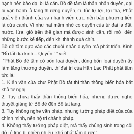
hạnh nên bảo đại bi là căn. Bồ đề tâm là thân nhân duyên, đại
bi vạn hạnh là tăng thượng duyên, cụ túc tự lợi, lợi tha, Phật
quả viên thành của vạn hạnh viên cực, nên bảo phương tiện
là cứu cánh. Ví như hạt mầm nhờ có duyên của tứ đại là đất,
nước, lửa, gió trên thế gian mà được sinh căn, rồi mới đến
những bước kế tiếp, đến khi thành quả chín.
Bồ đề tâm dựa vào các chuỗi nhân duyên mà phát triển. Kinh
“Bồ tát địa kinh – Quyển 1” viết:
“Phát Bồ đề tâm có bốn loại duyên, dùng bốn loại duyên ấy
làm tăng thượng duyên, thì đại trí của Hân Lạc Phật phát tâm
tức là:
1. Kiến văn của chư Phật Bồ tát thì thần thông biến hóa bất
khả tư nghị.
2. Tuy chưa thấy thần thông biến hóa, nhưng được nghe
thuyết giảng từ Bồ đề đến Bồ tát tạng.
3. Tuy không nghe văn pháp, nhưng tướng pháp diệt của của
chính mình, nên hộ trì chánh pháp.
4. Không thấy tướng pháp diệt, mà thấy chúng sinh trong cõi
đời ô trọc bị phiền nhiễu, khó phát tâm được”.