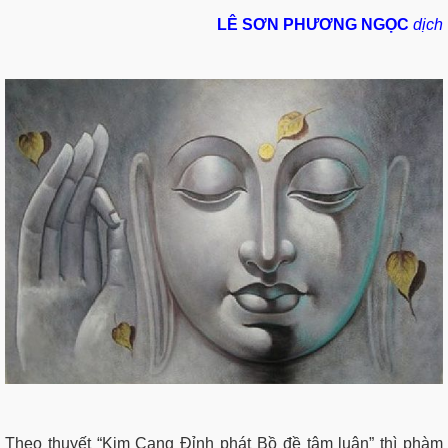
LÊ SƠN PHƯƠNG NGỌC
dịch
Theo thuyết “Kim Cang Đỉnh phát Bồ đề tâm luận” thì phàm