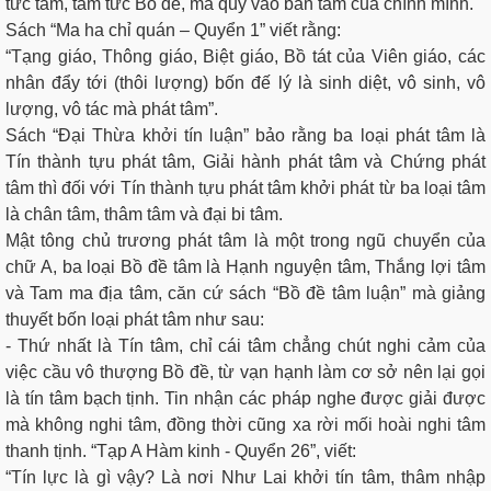
tức tâm, tâm tức Bồ đề, mà quy vào bản tâm của chính mình.
Sách “Ma ha chỉ quán – Quyển 1” viết rằng:
“Tạng giáo, Thông giáo, Biệt giáo, Bồ tát của Viên giáo, các
nhân đẩy tới (thôi lượng) bốn đế lý là sinh diệt, vô sinh, vô
lượng, vô tác mà phát tâm”.
Sách “Đại Thừa khởi tín luận” bảo rằng ba loại phát tâm là
Tín thành tựu phát tâm, Giải hành phát tâm và Chứng phát
tâm thì đối với Tín thành tựu phát tâm khởi phát từ ba loại tâm
là chân tâm, thâm tâm và đại bi tâm.
Mật tông chủ trương phát tâm là một trong ngũ chuyển của
chữ A, ba loại Bồ đề tâm là Hạnh nguyện tâm, Thắng lợi tâm
và Tam ma địa tâm, căn cứ sách “Bồ đề tâm luận” mà giảng
thuyết bốn loại phát tâm như sau:
- Thứ nhất là Tín tâm, chỉ cái tâm chẳng chút nghi cảm của
việc cầu vô thượng Bồ đề, từ vạn hạnh làm cơ sở nên lại gọi
là tín tâm bạch tịnh. Tin nhận các pháp nghe được giải được
mà không nghi tâm, đồng thời cũng xa rời mối hoài nghi tâm
thanh tịnh. “Tạp A Hàm kinh - Quyển 26”, viết:
“Tín lực là gì vậy? Là nơi Như Lai khởi tín tâm, thâm nhập