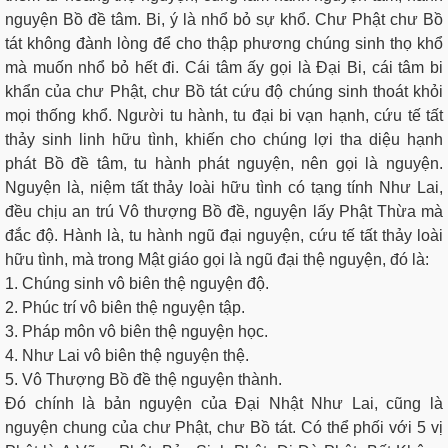
nguyện Bồ đề tâm. Bi, ý là nhổ bỏ sự khổ. Chư Phật chư Bồ
tát không đành lòng để cho thập phương chúng sinh thọ khổ
mà muốn nhổ bỏ hết đi. Cái tâm ấy gọi là Đại Bi, cái tâm bi
khẩn của chư Phật, chư Bồ tát cứu độ chúng sinh thoát khỏi
mọi thống khổ. Người tu hành, tu đại bi vạn hạnh, cứu tế tất
thảy sinh linh hữu tình, khiến cho chúng lợi tha diệu hạnh
phát Bồ đề tâm, tu hành phát nguyện, nên gọi là nguyện.
Nguyện là, niệm tất thảy loài hữu tình có tạng tính Như Lai,
đều chịu an trú Vô thượng Bồ đề, nguyện lấy Phật Thừa mà
đắc độ. Hành là, tu hành ngũ đại nguyện, cứu tế tất thảy loài
hữu tình, mà trong Mật giáo gọi là ngũ đại thệ nguyện, đó là:
1. Chúng sinh vô biên thệ nguyện độ.
2. Phúc trí vô biên thệ nguyện tập.
3. Pháp môn vô biên thệ nguyện học.
4. Như Lai vô biên thệ nguyện thệ.
5. Vô Thượng Bồ đề thệ nguyện thành.
Đó chính là bản nguyện của Đại Nhật Như Lai, cũng là
nguyện chung của chư Phật, chư Bồ tát. Có thể phối với 5 vị