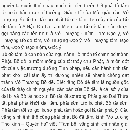
người ta muốn thiện hay muốn ác, đều trước hết phát từ tâm
rồi mới thành ra chí hướng. Giáo chỉ của Mật giáo cầu Vô
thượng Bồ đề tức là cầu phát Bồ đề tâm. Tên đầy đủ của Bồ
đề tâm là A Nậu Đa La Tam Miễu Tam Bồ đề tâm, còn được
gọi bằng các tên như là Vô Thượng Chính Trực Đạo ý, Vô
Thượng Bồ đề tâm, Vô Thượng Đạo ý, Vô Thượng tâm, Đạo
tâm, Đạo ý, Đạo niệm, Giác ý.
Bồ đề tâm là căn bản của ngũ hành, là nhân tố chính để thành
Phật. Bồ đề là mầm mống của tất thảy chư Phật, là miền đất
tốt của việc trường dưỡng Tịnh pháp, nếu cần hành tinh tấn
phát khởi cái tâm ấy thì đương nhiên sẽ nhanh chóng đạt
thành Vô Thượng Bồ đề. Biết rằng Bồ đề tâm là nguồn gốc
của tất thảy chính nguyện, căn bản của Bồ đề, là cái sở y của
đại bi và Bồ tát học xứ. Bồ tát tối sơ trong Phật giáo Đại Thừa
tất phải phát khởi đại tâm, phát tâm tức là phát Bồ tát tâm.
Phát tâm tối sơ gọi là sơ phát tâm hoặc gọi là tân phát ý. Cầu
vãng sinh tịnh thổ cũng phải phát Bồ đề tâm, kinh “Vô Lượng
Thọ kinh – Quyển hạ” viết: “Tam bối vãng sinh chi nhân giai