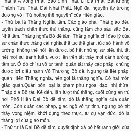
Phật là A Võng Phật, Bảo Sinh Phật, Di Đà Phật, Bất Không
Thành Tựu Phật, Đại Nhật Phật. Ngũ đại nguyện ấy tương
đương với “Tứ hoằng thệ nguyện” của Hiển giáo.
- Thứ ba là Thắng Nghĩa tâm. Các giáo phái Phật giáo đều
tuyển trạch chân thực thù thắng, cũng làm cho sâu sắc Bát
Nhã tâm, Thắng nghĩa Bồ đề tâm. Thắng nghĩa chỉ đạo lý của
sự chân thực thắng cái nghĩa thế tục thế gian, tức sở hành vô
tướng, không thể nói lên được, bỏ hết những sự biểu thị, tắt
hết mọi sự tranh luận, vượt lên trên tất thảy mọi cảnh tướng
tầm tư. Ở đó chỉ tu vô tự tánh, quán tất thảy các pháp, chứng
được lợi diệu hạnh Vô Thượng Bồ đề. Ngưng tắt liệt pháp,
quán Hiển Thắng nghĩa, nên gọi là thắng nghĩa. Có hai môn
giáo quán.Quán bốn loại là phàm phu ngoại đạo, nhị thừa,
Thập địa Bồ tát. Kế đến, lần lượt thủ thắng, cuối cùng an trú
nơi Phổ Hiền Đại Bồ đề tâm, đó là thắng nghĩa của quán
môn. Còn quán các pháp, giác ngộ vô tự tính, ngưng bỏ tất
thảy vọng niệm, khởi dụng theo thực, tư cụ vạn đức, đó là
thắng lợi của giáo môn.
- Thứ tư là Đại Bồ đề tâm, quyết định xả bỏ hết ranh giới của