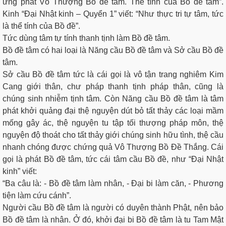
ứng phát Vô Thượng Bồ đề tâm. Thể tính của Bồ đề tâm”.
Kinh “Đại Nhật kinh – Quyển 1” viết: “Như thực tri tự tâm, tức
là thể tính của Bồ đề”.
Tức dùng tâm tự tính thanh tịnh làm Bồ đề tâm.
Bồ đề tâm có hai loại là Năng cầu Bồ đề tâm và Sở cầu Bồ đề
tâm.
Sở cầu Bồ đề tâm tức là cái gọi là vô tận trang nghiêm Kim
Cang giới thân, chư pháp thanh tịnh pháp thân, cũng là
chúng sinh nhiễm tịnh tâm. Còn Năng cầu Bồ đề tâm là tâm
phát khởi quảng đại thệ nguyện dút bỏ tất thảy các loại mầm
mống gây ác, thệ nguyện tu tập tối thượng pháp môn, thệ
nguyện độ thoát cho tất thảy giới chúng sinh hữu tình, thệ cầu
nhanh chóng được chứng quả Vô Thượng Bồ Đề Thắng. Cái
gọi là phát Bồ đề tâm, tức cái tâm cầu Bồ đề, như “Đại Nhật
kinh” viết:
“Ba câu là: - Bồ đề tâm làm nhân, - Đại bi làm căn, - Phương
tiện làm cứu cánh”.
Người cầu Bồ đề tâm là người có duyên thành Phật, nên bảo
Bồ đề tâm là nhân. Ở đó, khởi đại bi Bồ đề tâm là tu Tam Mật