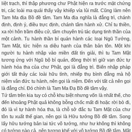
liệt trạch, thì thập phương chư Phật hiện ra trước mặt chứng
tri, các loài ma quái thấy vậy khiếp vía lủi mất. Cũng làm nên
Tam Ma địa Bồ đề tâm. Tam Ma địa nghĩa là đẳng trì, chánh
định, định ý, điều trực định, chánh tâm hành xử. Chỉ tu thiền,
xa rời hôn trầm điệu cử, tâm chuyên trú tác dụng tinh thần của
một cảnh. Tu hành thần bí quán hành các loại Ngũ Tướng,
Tam Mật, tức hiện ra diệu hạnh của thân bản tôn. Một khi
người tu hành nhập vào miền đất tín giải, thì tu Tam Mật
tương ứng với Ngũ bộ bí quán, đồng thời trì giữ vạn đức tự
hành hóa tha của chư Phật, gọi là đẳng trì. Biến nhập pháp
giới tất thảy các loài hữu tình, nhiếp thụ bình đẳng mà hộ
niệm vân đức tu hành, nên gọi là niệm. Đến với tất cả nên gọi
là đẳng chí. Đó chính là Tam Ma Đạ Bồ đề tâm vậy.
Tứ tâm trên kia tuy có chỗ khu biệt nhưng vốn là nhất thể, cho
đến khoảng Phật quả không bỗng chốc mất đi hoặc rời bò đi,
đó là vì tự hành hóa tha, là chỗ sở đắc tu Tam Mật của chư
tôn tu xuất thế gian, nên gọi là Hữu tướng Bồ đề tâm. Song
lấy hữu tướng bản lai tức vô tướng, như hư không thì không
có tướng nào cả, nên tương khế với vô tướng Bồ đề tâm. Mật