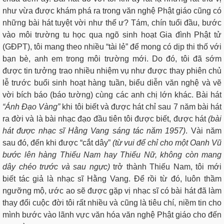
như vừa được khám phá ra trong văn nghệ Phật giáo cũng có
những bài hát tuyệt vời như thế ư? Tám, chín tuổi đầu, bước
vào môi trường tu học qua ngõ sinh hoạt Gia đình Phật tử
(GĐPT), tôi mang theo nhiều “tài lẻ” để mong có dịp thi thố với
bạn bè, anh em trong môi trường mới. Do đó, tôi đã sớm
được tin tưởng trao nhiều nhiệm vụ như được thay phiên chủ
lễ trước buổi sinh hoạt hàng tuần, biểu diễn văn nghệ và vẽ
vời bích báo (báo tường) cùng các anh chị lớn khác. Bài hát
“Ánh Đạo Vàng”
khi tôi biết và được hát chỉ sau 7 năm bài hát
ra đời và là bài nhạc đạo đầu tiên tôi được biết, được hát
(bài
hát được nhạc sĩ Hằng Vang sáng tác năm 1957)
. Vài năm
sau đó, đến khi được “cắt dây”
(từ vui để chỉ cho một Oanh Vũ
bước lên hàng Thiếu Nam hay Thiếu Nữ, không còn mang
dây chéo trước và sau ngực)
trở thành Thiếu Nam, tôi mới
biết tác giả là nhạc sĩ Hằng Vang. Để rồi từ đó, luôn thầm
ngưỡng mộ, ước ao sẽ được gặp vị nhạc sĩ có bài hát đã làm
thay đổi cuộc đời tôi rất nhiều và cũng là tiêu chí, niềm tin cho
mình bước vào lãnh vực văn hóa văn nghệ Phật giáo cho đến