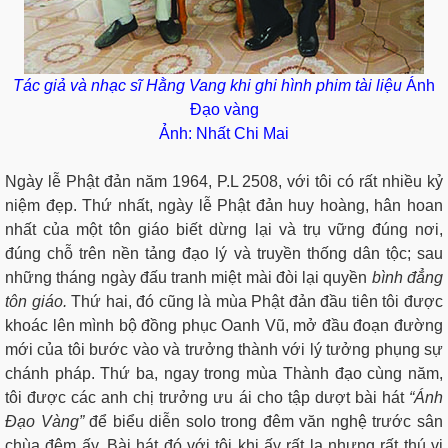
Tác giả và nhạc sĩ Hằng Vang khi ghi hình phim tài liệu
Ánh
Đạo vàng
Ảnh: Nhất Chi Mai
Ngày lễ Phật đản năm 1964, P.L 2508, với tôi có rất nhiều kỷ
niệm đẹp. Thứ nhất, ngày lễ Phật đản huy hoàng, hân hoan
nhất của một tôn giáo biết dừng lại và trụ vững đúng nơi,
đúng chỗ trên nền tảng đạo lý và truyền thống dân tộc; sau
những tháng ngày đấu tranh miệt mài đòi lại quyền
bình đẳng
tôn giáo.
Thứ hai, đó cũng là mùa Phật đản đầu tiên tôi được
khoác lên mình bộ đồng phục Oanh Vũ, mở đầu đoạn đường
mới của tôi bước vào và trưởng thành với lý tưởng phụng sự
chánh pháp. Thứ ba, ngay trong mùa Thành đạo cùng năm,
tôi được các anh chị trưởng ưu ái cho tập dượt bài hát
“Ánh
Đạo Vàng”
để biểu diễn solo trong đêm văn nghệ trước sân
chùa đêm ấy. Bài hát đó với tôi khi ấy rất lạ nhưng rất thú vị