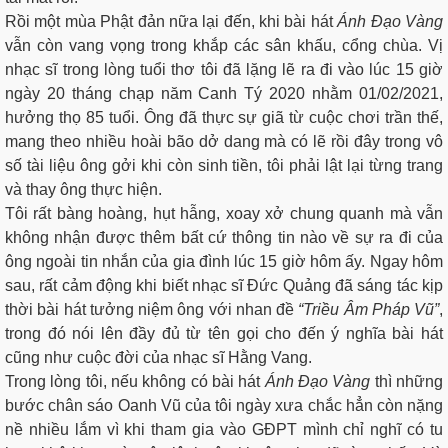
Rồi một mùa Phật đản nữa lại đến, khi bài hát
Ánh Đạo Vàng
vẫn còn vang vọng trong khắp các sân khấu, cổng chùa. Vị
nhạc sĩ trong lòng tuổi thơ tôi đã lặng lẽ ra đi vào lúc 15 giờ
ngày 20 tháng chạp năm Canh Tý 2020 nhằm 01/02/2021,
hưởng thọ 85 tuổi. Ông đã thực sự giã từ cuộc chơi trần thế,
mang theo nhiều hoài bão dở dang mà có lẽ rồi đây trong vô
số tài liệu ông gởi khi còn sinh tiền, tôi phải lật lại từng trang
và thay ông thực hiện.
Tôi rất bàng hoàng, hụt hẫng, xoay xở chung quanh mà vẫn
không nhận được thêm bất cứ thông tin nào về sự ra đi của
ông ngoài tin nhắn của gia đình lúc 15 giờ hôm ấy. Ngay hôm
sau, rất cảm động khi biết nhạc sĩ Đức Quảng đã sáng tác kịp
thời bài hát tưởng niệm ông với nhan đề
“Triều Âm Pháp Vũ”
,
trong đó nói lên đầy đủ từ tên gọi cho đến ý nghĩa bài hát
cũng như cuộc đời của nhạc sĩ Hằng Vang.
Trong lòng tôi, nếu không có bài hát
Ánh Đạo Vàng
thì những
bước chân sáo Oanh Vũ của tôi ngày xưa chắc hẳn còn nặng
nề nhiều lắm vì khi tham gia vào GĐPT mình chỉ nghĩ có tu