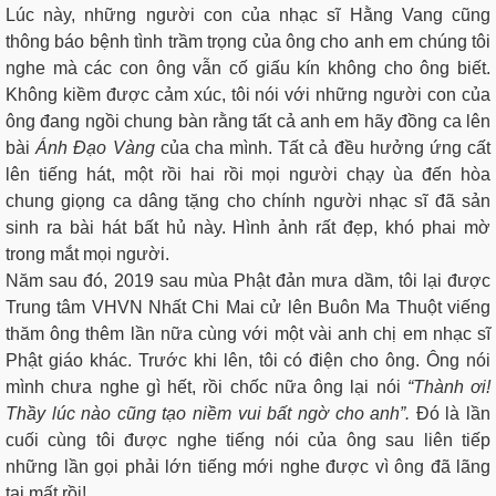
Lúc này, những người con của nhạc sĩ Hằng Vang cũng
thông báo bệnh tình trầm trọng của ông cho anh em chúng tôi
nghe mà các con ông vẫn cố giấu kín không cho ông biết.
Không kiềm được cảm xúc, tôi nói với những người con của
ông đang ngồi chung bàn rằng tất cả anh em hãy đồng ca lên
bài
Ánh Đạo Vàng
của cha mình. Tất cả đều hưởng ứng cất
lên tiếng hát, một rồi hai rồi mọi người chạy ùa đến hòa
chung giọng ca dâng tặng cho chính người nhạc sĩ đã sản
sinh ra bài hát bất hủ này. Hình ảnh rất đẹp, khó phai mờ
trong mắt mọi người.
Năm sau đó, 2019 sau mùa Phật đản mưa dầm, tôi lại được
Trung tâm VHVN Nhất Chi Mai cử lên Buôn Ma Thuột viếng
thăm ông thêm lần nữa cùng với một vài anh chị em nhạc sĩ
Phật giáo khác. Trước khi lên, tôi có điện cho ông. Ông nói
mình chưa nghe gì hết, rồi chốc nữa ông lại nói
“Thành ơi!
Thầy lúc nào cũng tạo niềm vui bất ngờ cho anh”.
Đó là lần
cuối cùng tôi được nghe tiếng nói của ông sau liên tiếp
những lần gọi phải lớn tiếng mới nghe được vì ông đã lãng
tai mất rồi!