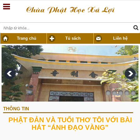
Trang chủ
Tủ sách
Liên hệ
THÔNG TIN
PHẬT ĐẢN VÀ TUỔI THƠ TÔI VỚI BÀI
HÁT “ÁNH ĐẠO VÀNG”