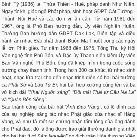
Bính Tý (1936) tại Thừa Thiên - Huế, pháp danh Như Niên.
Ngay từ khi giác ngộ Phật pháp, sinh hoạt GĐPT Cát Tường -
Thành Nội Huế và các đơn vị lân cận; Từ năm 1961 đến
1967, ông là Phó Ban hướng dẫn, Ủy viên Nghiên Huấn,
Trưởng Ban hướng dẫn GĐPT Dak Lak, Biên tập và điều
hành âm nhạc Đài phát thanh Buôn Ma Thuột trong các ngày
lễ lớn Phật giáo. Từ năm 1968 đến 1975, Tổng Thư ký Hội
Văn nghệ tỉnh Phú Bổn, và Đặc ủy Thanh niên kiêm Ủy viên
Ban Văn nghệ Phú Bổn, ông đã khép mình trong cuộc sống
trường chay thanh tịnh. Trong hơn 300 ca khúc, từ nhạc sinh
hoạt, nhạc lửa trại cho đến nhạc trình diễn có hai bài trường
ca
Phật Sử
và
Lửa Từ Bi
; hai bài hợp xướng cùng tên và ba
vở kịch dài
“Khai Nguồn sáng”, “Đôi mắt Thái tử Câu Na La”
và
“Quán Bên Sông”
.
Sau thành công của bài hát
“Ánh Đạo Vàng”
, có lẽ đỉnh cao
của sự nghiệp sáng tác nhạc Phật giáo của nhạc sĩ Hằng
Vang, và như là một sự chứng nhận tấm lòng của ông dành
cho Phật đạo, đó là ông được trao giải thưởng danh giá nhất
cho bài hát
“Lời Sám Nguyện”
do đích thân Hòa thượng Viện