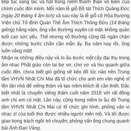
tiếp tục sáng tác và hát trong niềm thanh thản vô biên của
chính cuộc đời mình. Mỗi năm lễ giỗ Bồ tát Thích Quảng Đức
(ngày 20 tháng 4 âm lịch)
và sau này là lễ giỗ cố Hòa thượng
Viện chủ Tổ đình Quán Thế Âm Thích Thông Bửu
(14 tháng
giêng)
hằng năm, ông vẫn thường xuyên có mặt. không quản
tuổi cao sức yếu. Thế nhưng vô thường cũng đã ngăn chặn
được những bước chân cần mẫn ấy. Ba năm nay rồi, ông
luôn vắng mặt!
Nhận ra những điều này và lo âu trước một cây đại thụ trong
âm nhạc Phật giáo còn lại bơ vơ, chơ vơ và hiu quạnh giữa
cuộc đời, chưa biết gió giông sẽ kéo đổ lúc nào nên Trung
tâm VHVN Nhất Chi Mai đã tổ chức cho anh em văn nghệ sĩ
lên tận nhà để viếng thăm và tạo niềm khích lệ cần thiết. Đặc
biệt nhất là chuyến viếng thăm cuối năm 2018 với rất đông
anh chị em có mặt. Lần này, cũng trong niềm lo âu đó Trung
tâm VHVN Nhất Chi Mai có tổ chức ghi hình, phỏng vấn vị
nhạc sĩ của tuổi thơ được nhiều người mến mộ. Và tôi được
giao trọng trách ngồi trò chuyện, phỏng vấn ông chung quanh
bài
Ánh Đạo Vàng
.