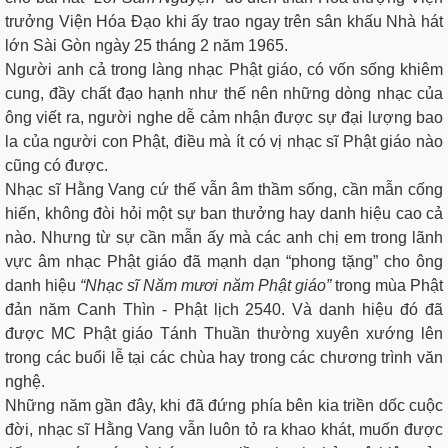
trưởng Viện Hóa Đạo khi ấy trao ngay trên sân khấu Nhà hát
lớn Sài Gòn ngày 25 tháng 2 năm 1965.
Người anh cả trong làng nhạc Phật giáo, có vốn sống khiêm
cung, đầy chất đạo hạnh như thế nên những dòng nhạc của
ông viết ra, người nghe dễ cảm nhận được sự đại lượng bao
la của người con Phật, điều mà ít có vị nhạc sĩ Phật giáo nào
cũng có được.
Nhạc sĩ Hằng Vang cứ thế vẫn âm thầm sống, cần mẫn cống
hiến, không đòi hỏi một sự ban thưởng hay danh hiệu cao cả
nào. Nhưng từ sự cần mẫn ấy mà các anh chị em trong lãnh
vực âm nhạc Phật giáo đã mạnh dạn “phong tặng” cho ông
danh hiệu
“Nhạc sĩ Năm mươi năm Phật giáo”
trong mùa Phật
đản năm Canh Thìn - Phật lịch 2540. Và danh hiệu đó đã
được MC Phật giáo Tánh Thuần thường xuyên xướng lên
trong các buổi lễ tại các chùa hay trong các chương trình văn
nghệ.
Những năm gần đây, khi đã đứng phía bên kia triền dốc cuộc
đời, nhạc sĩ Hằng Vang vẫn luôn tỏ ra khao khát, muốn được