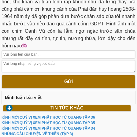
học, khô khan và tuân lệnh rập khuôn như đã từng thấy. Và
cũng phải cảm ơn khung cảnh của Phật đản huy hoàng 2508-
1964 năm ấy đã góp phần đưa bước chân sáo của tôi nhanh
nhẩu bước vào nẻo đạo qua cánh cổng GDPT. Hình ảnh một
con chim Oanh Vũ còn lạ lẫm, ngơ ngác trước sân chùa
nhưng rất đầy cá tính, tự tin, nương thừa, lớn dậy cho đến
hôm nay.
Gửi
Bình luận bài viết
TIN TỨC KHÁC
KÍNH MỜI QUÝ VỊ XEM PHẬT HỌC TỪ QUANG TẬP 36
KÍNH MỜI QUÝ VỊ XEM PHẬT HỌC TỪ QUANG TẬP 35
KÍNH MỜI QUÝ VỊ XEM PHẬT HỌC TỪ QUANG TẬP 34
NHỮNG CÂU CHUYỆN VỀ THIỀN (TẬP 3)