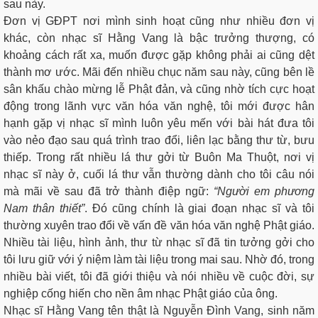
sau này.
Đơn vị GĐPT nơi mình sinh hoạt cũng như nhiều đơn vị
khác, còn nhạc sĩ Hằng Vang là bậc trưởng thượng, có
khoảng cách rất xa, muốn được gặp không phải ai cũng dệt
thành mơ ước. Mãi đến nhiều chục năm sau này, cũng bên lề
sân khấu chào mừng lễ Phật đản, và cũng nhờ tích cực hoạt
động trong lãnh vực văn hóa văn nghệ, tôi mới được hân
hạnh gặp vị nhạc sĩ mình luôn yêu mến với bài hát đưa tôi
vào nẻo đạo sau quá trình trao đổi, liên lạc bằng thư từ, bưu
thiếp. Trong rất nhiều lá thư gởi từ Buôn Ma Thuột, nơi vị
nhạc sĩ này ở, cuối lá thư vẫn thường dành cho tôi câu nói
mà mãi về sau đã trở thành điệp ngữ:
“Người em phương
Nam thân thiết”
. Đó cũng chính là giai đoạn nhạc sĩ và tôi
thường xuyên trao đổi về vấn đề văn hóa văn nghệ Phật giáo.
Nhiều tài liệu, hình ảnh, thư từ nhạc sĩ đã tin tưởng gởi cho
tôi lưu giữ với ý niệm làm tài liệu trong mai sau. Nhờ đó, trong
nhiều bài viết, tôi đã giới thiệu và nói nhiều về cuộc đời, sự
nghiệp cống hiến cho nền âm nhạc Phật giáo của ông.
Nhạc sĩ Hằng Vang tên thật là Nguyễn Đình Vang, sinh năm