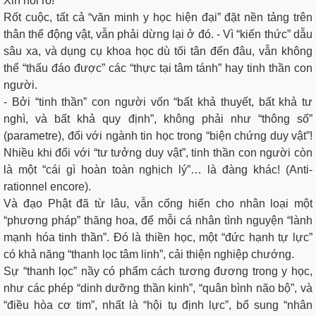
Xin nói rõ!
Rốt cuộc, tất cả “văn minh y học hiện đại” đặt nền tảng trên
thân thể động vật, vẫn phải dừng lại ở đó. - Vì “kiến thức” dẫu
sâu xa, và dụng cụ khoa học dù tối tân đến đâu, vẫn không
thể “thấu đáo được” các “thực tại tâm tánh” hay tinh thần con
người.
- Bởi “tinh thần” con người vốn “bất khả thuyết, bất khả tư
nghì, và bất khả quy định”, không phải như “thông số”
(parametre), đối với ngành tin học trong “biện chứng duy vật”!
Nhiều khi đối với “tư tưởng duy vật”, tinh thần con người còn
là một “cái gì hoàn toàn nghịch lý”… là đàng khác! (Anti-
rationnel encore).
Và đạo Phật đã từ lâu, vẫn cống hiến cho nhân loại một
“phương pháp” thăng hoa, để mỗi cá nhân tình nguyện “lành
mạnh hóa tinh thần”. Đó là thiền học, một “đức hạnh tự lực”
có khả năng “thanh lọc tâm linh”, cải thiện nghiệp chướng.
Sự “thanh lọc” nầy có phẩm cách tương đương trong y học,
như các phép “dinh dưỡng thần kinh”, “quân bình não bộ”, và
“điều hòa cơ tim”, nhất là “hội tụ định lực”, bổ sung “nhân