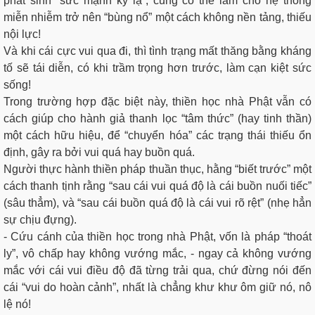
phát sinh “sức mạnh kỳ lạ”, cũng có thể làm cho hệ thống
miễn nhiễm trở nên “bùng nổ” một cách không nền tảng, thiếu
nội lực!
Và khi cái cực vui qua đi, thì tình trạng mất thăng bằng kháng
tố sẽ tái diễn, có khi trầm trọng hơn trước, làm cạn kiệt sức
sống!
Trong trường hợp đặc biệt này, thiền học nhà Phật vẫn có
cách giúp cho hành giả thanh lọc “tâm thức” (hay tinh thần)
một cách hữu hiệu, để “chuyển hóa” các trạng thái thiếu ổn
định, gây ra bởi vui quá hay buồn quá.
Người thực hành thiền pháp thuần thục, hằng “biết trước” một
cách thanh tịnh rằng “sau cái vui quá độ là cái buồn nuối tiếc”
(sâu thẳm), và “sau cái buồn quá độ là cái vui rõ rệt” (nhẹ hẳn
sự chịu đựng).
- Cứu cánh của thiền học trong nhà Phật, vốn là pháp “thoát
ly”, vô chấp hay không vướng mắc, - ngay cả không vướng
mắc với cái vui điều độ đã từng trải qua, chứ đừng nói đến
cái “vui do hoàn cảnh”, nhất là chẳng khư khư ôm giữ nó, nô
lệ nó!