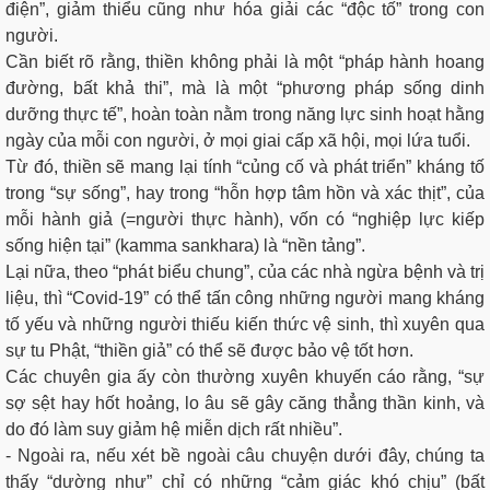
điện”, giảm thiểu cũng như hóa giải các “độc tố” trong con
người.
Cần biết rõ rằng, thiền không phải là một “pháp hành hoang
đường, bất khả thi”, mà là một “phương pháp sống dinh
dưỡng thực tế”, hoàn toàn nằm trong năng lực sinh hoạt hằng
ngày của mỗi con người, ở mọi giai cấp xã hội, mọi lứa tuổi.
Từ đó, thiền sẽ mang lại tính “củng cố và phát triển” kháng tố
trong “sự sống”, hay trong “hỗn hợp tâm hồn và xác thịt”, của
mỗi hành giả (=người thực hành), vốn có “nghiệp lực kiếp
sống hiện tại” (kamma sankhara) là “nền tảng”.
Lại nữa, theo “phát biểu chung”, của các nhà ngừa bệnh và trị
liệu, thì “Covid-19” có thể tấn công những người mang kháng
tố yếu và những người thiếu kiến thức vệ sinh, thì xuyên qua
sự tu Phật, “thiền giả” có thể sẽ được bảo vệ tốt hơn.
Các chuyên gia ấy còn thường xuyên khuyến cáo rằng, “sự
sợ sệt hay hốt hoảng, lo âu sẽ gây căng thẳng thần kinh, và
do đó làm suy giảm hệ miễn dịch rất nhiều”.
- Ngoài ra, nếu xét bề ngoài câu chuyện dưới đây, chúng ta
thấy “dường như” chỉ có những “cảm giác khó chịu” (bất