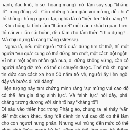
hạnh, đau khổ, lo sợ, hoang mang) mới làm suy sụp “kháng
tố” trong động vật. Còn những “cảm giác vui mừng, dễ chịu”
thì không chừng ngược lại, nghĩa là có “hiệu lực” tốt chăng ?!
- Khi chúng ta bình tâm “thẩm xét” một cách khách quan hơn,
thì cái vui lẫn cái buồn, đều làm cho tâm thức “chịu đựng”! -
Mà chịu đựng là căng thẳng (stresse).
- Nghĩa là, nếu một người “khổ quá” đứng tim tắt thở, thì một
người “vui quá” cũng có thể đứng tim chết, một cách đột ngột!
Ví như một bệnh nhân già nua, đi đứng không vững, cần có
người nâng đỡ mới có thể di chuyển được. Thế mà khi nghe
tin đứa con cách xa hơn 50 năm trở về, người ấy liền ngồi
dậy và bước đi “dễ dàng”.
Hiện tượng này tạm chứng minh rằng “sự mừng vui cao độ
có thể làm gia tăng sinh lực”. Và “sinh lực” nói đây, phải
chăng tương đương với sinh tố hay “kháng tố”!
Đi sâu vào thiền học trong Phật giáo, chúng ta lại thấy “vấn
đề” một cách khác, rằng “đã đành tin vui cao độ có thể làm
cho con người hưng phấn. Nhưng vui mừng đến mức có thể