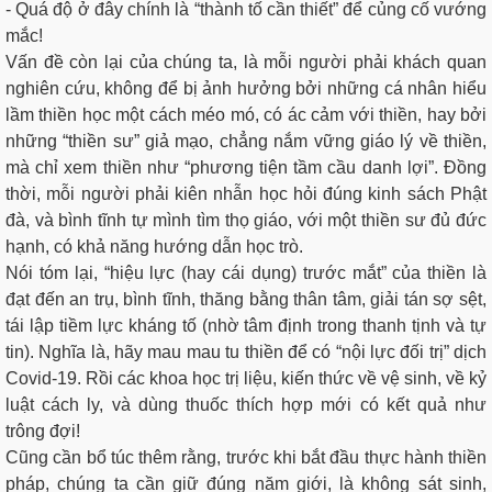
- Quá độ ở đây chính là “thành tố cần thiết” để củng cố vướng
mắc!
Vấn đề còn lại của chúng ta, là mỗi người phải khách quan
nghiên cứu, không để bị ảnh hưởng bởi những cá nhân hiểu
lầm thiền học một cách méo mó, có ác cảm với thiền, hay bởi
những “thiền sư” giả mạo, chẳng nắm vững giáo lý về thiền,
mà chỉ xem thiền như “phương tiện tầm cầu danh lợi”. Đồng
thời, mỗi người phải kiên nhẫn học hỏi đúng kinh sách Phật
đà, và bình tĩnh tự mình tìm thọ giáo, với một thiền sư đủ đức
hạnh, có khả năng hướng dẫn học trò.
Nói tóm lại, “hiệu lực (hay cái dụng) trước mắt” của thiền là
đạt đến an trụ, bình tĩnh, thăng bằng thân tâm, giải tán sợ sệt,
tái lập tiềm lực kháng tố (nhờ tâm định trong thanh tịnh và tự
tin). Nghĩa là, hãy mau mau tu thiền để có “nội lực đối trị” dịch
Covid-19. Rồi các khoa học trị liệu, kiến thức về vệ sinh, về kỷ
luật cách ly, và dùng thuốc thích hợp mới có kết quả như
trông đợi!
Cũng cần bổ túc thêm rằng, trước khi bắt đầu thực hành thiền
pháp, chúng ta cần giữ đúng năm giới, là không sát sinh,