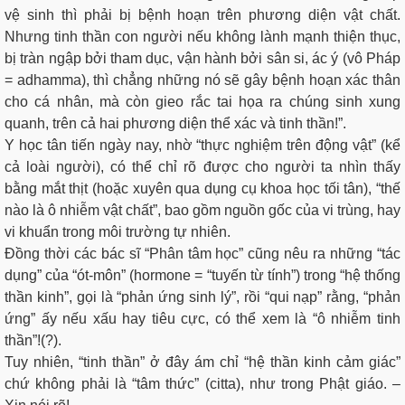
vệ sinh thì phải bị bệnh hoạn trên phương diện vật chất.
Nhưng tinh thần con người nếu không lành mạnh thiện thục,
bị tràn ngập bởi tham dục, vận hành bởi sân si, ác ý (vô Pháp
= adhamma), thì chẳng những nó sẽ gây bệnh hoạn xác thân
cho cá nhân, mà còn gieo rắc tai họa ra chúng sinh xung
quanh, trên cả hai phương diện thể xác và tinh thần!”.
Y học tân tiến ngày nay, nhờ “thực nghiệm trên động vật” (kể
cả loài người), có thể chỉ rõ được cho người ta nhìn thấy
bằng mắt thịt (hoặc xuyên qua dụng cụ khoa học tối tân), “thế
nào là ô nhiễm vật chất”, bao gồm nguồn gốc của vi trùng, hay
vi khuẩn trong môi trường tự nhiên.
Đồng thời các bác sĩ “Phân tâm học” cũng nêu ra những “tác
dụng” của “ót-môn” (hormone = “tuyến từ tính”) trong “hệ thống
thần kinh”, gọi là “phản ứng sinh lý”, rồi “qui nạp” rằng, “phản
ứng” ấy nếu xấu hay tiêu cực, có thể xem là “ô nhiễm tinh
thần”!(?).
Tuy nhiên, “tinh thần” ở đây ám chỉ “hệ thần kinh cảm giác”
chứ không phải là “tâm thức” (citta), như trong Phật giáo. –