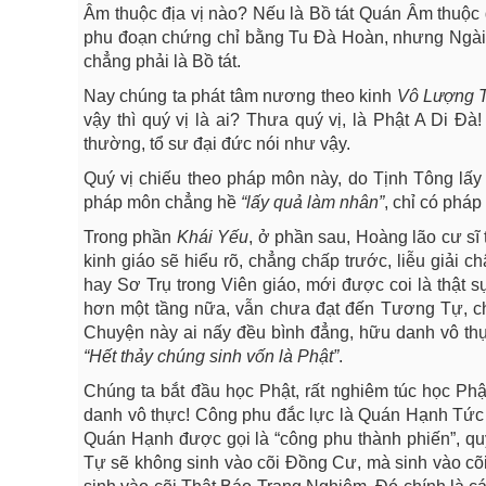
Âm thuộc địa vị nào? Nếu là Bồ tát Quán Âm thuộc đ
phu đoạn chứng chỉ bằng Tu Đà Hoàn, nhưng Ngài t
chẳng phải là Bồ tát.
Nay chúng ta phát tâm nương theo kinh
Vô
Lượng
vậy thì quý vị là ai? Thưa quý vị, là Phật A Di Đ
thường, tổ sư đại đức nói như vậy.
Quý vị chiếu theo pháp môn này, do Tịnh Tông lấy
pháp môn chẳng hề
“lấy
quả
làm
nhân”
, chỉ có pháp
Trong phần
Khái
Yếu
, ở phần sau, Hoàng lão cư sĩ 
kinh giáo sẽ hiểu rõ, chẳng chấp trước, liễu giải c
hay Sơ Trụ trong Viên giáo, mới được coi là thật s
hơn một tầng nữa, vẫn chưa đạt đến Tương Tự, ch
Chuyện này ai nấy đều bình đẳng, hữu danh vô thực.
“Hết
thảy
chúng
sinh
vốn
là
Phật”
.
Chúng ta bắt đầu học Phật, rất nghiêm túc học Ph
danh vô thực! Công phu đắc lực là Quán Hạnh Tức P
Quán Hạnh được gọi là “công phu thành phiến”, q
Tự sẽ không sinh vào cõi Đồng Cư, mà sinh vào cõi