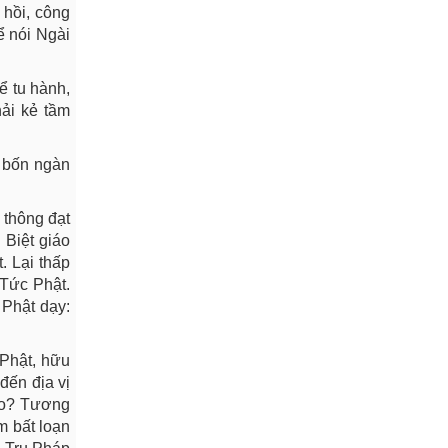
 hồi, công
ể nói Ngài
ể tu hành,
hải kẻ tầm
n bốn ngàn
 thông đạt
 Biệt giáo
. Lại thấp
 Tức Phật.
 Phật dạy:
 Phật, hữu
đến địa vị
ao? Tương
m bất loạn