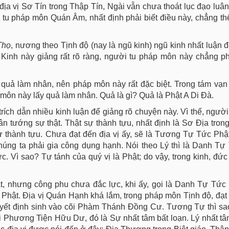
ịa vị Sơ Tín trong Thập Tín, Ngài vẫn chưa thoát lục đạo luân
u pháp môn Quán Âm, nhất định phải biết điều này, chẳng th
Thọ
, nương theo Tịnh độ (nay là ngũ kinh) ngũ kinh nhất luận đ
à! Kinh này giảng rất rõ ràng, người tu pháp môn này chẳng p
 quả làm nhân, nên pháp môn này rất đặc biệt. Trong tám vạ
 môn này lấy quả làm nhân. Quả là gì? Quả là Phật A Di Đà.
trích dẫn nhiều kinh luận để giảng rõ chuyện này. Vì thế, người
hân tướng sự thật. Thật sự thành tựu, nhất định là Sơ Địa trong
ự thành tựu. Chưa đạt đến địa vị ấy, sẽ là Tương Tự Tức Phật
úng ta phải gia công dụng hạnh. Nói theo Lý thì là Danh Tự
 Vì sao? Tự tánh của quý vị là Phật; do vậy, trong kinh, đức
ật, nhưng công phu chưa đắc lực, khi ấy, gọi là Danh Tự Tức
hật. Địa vị Quán Hạnh khá lắm, trong pháp môn Tịnh độ, đạt 
uyết định sinh vào cõi Phàm Thánh Đồng Cư. Tương Tự thì s
 Phương Tiện Hữu Dư, đó là Sự nhất tâm bất loạn. Lý nhất tâ