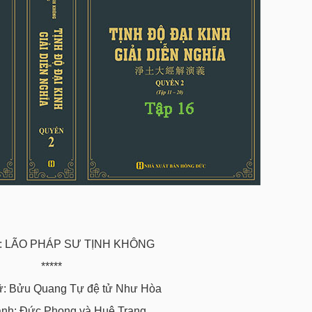
g: LÃO PHÁP SƯ TỊNH KHÔNG
*****
: Bửu Quang Tự đệ tử Như Hòa
ánh: Đức Phong và Huệ Trang