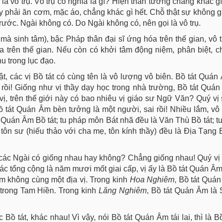
là vô trụ. Vô trụ có nghĩa là gì? Hiện thân tướng chẳng khác gì
y phải ăn cơm, mặc áo, chẳng khác gì hết. Chỗ thật sự không 
rước. Ngài không có. Do Ngài không có, nên gọi là vô trụ.
mà sinh tâm), bậc Pháp thân đại sĩ ứng hóa trên thế gian, vô t
a trên thế gian. Nếu còn có khởi tâm động niệm, phân biệt, c
u trong lục đạo.
hật, các vị Bồ tát có cùng tên là vô lượng vô biên. Bồ tát Quá
ất rồi! Giống như vị thầy dạy học trong nhà trường, Bồ tát Quá
ị, trên thế giới này có bao nhiêu vị giáo sư Ngữ Văn? Quý vị 
 tát Quán Âm bèn tưởng là một người, sai rồi! Nhiều lắm, vô
 Quán Âm Bồ tát; tu pháp môn Bát nhã đều là Văn Thù Bồ tát; t
tôn sư (hiếu thảo với cha mẹ, tôn kính thầy) đều là Địa Tạng B
a các Ngài có giống nhau hay không? Chẳng giống nhau! Quý vị 
Giác tổng cộng là năm mươi mốt giai cấp, vị ấy là Bồ tát Quán Âm
Âm không cùng một địa vị. Trong kinh
Hoa
Nghiêm
, Bồ tát Quá
trong Tam Hiền. Trong kinh
Lăng
Nghiêm
, Bồ tát Quán Âm là
Bồ tát, khác nhau! Vì vậy, nói Bồ tát Quán Âm tái lai, thì là B