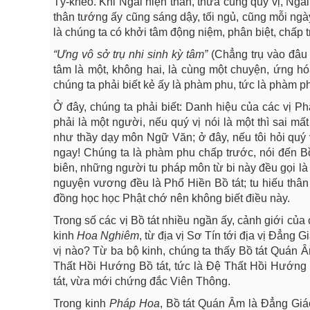
Tỳ-kheo. Khi Ngài hiện thân, thưa cùng quý vị, Ngài 
thân tướng ấy cũng sáng dậy, tối ngủ, cũng mỗi ngà
là chúng ta có khởi tâm động niệm, phân biệt, chấp t
“Ưng
vô
sở
trụ
nhi
sinh
kỳ
tâm”
(Chẳng trụ vào đâu 
tâm là một, không hai, là cùng một chuyện, ứng hó
chúng ta phải biết kẻ ấy là phàm phu, tức là phàm ph
Ở đây, chúng ta phải biết: Danh hiệu của các vị P
phải là một người, nếu quý vị nói là một thì sai m
như thầy dạy môn Ngữ Văn; ở đây, nếu tôi hỏi quý v
ngay! Chúng ta là phàm phu chấp trước, nói đến Bồ
biên, những người tu pháp môn từ bi này đều gọi là
nguyện vương đều là Phổ Hiền Bồ tát; tu hiếu thân 
đồng học học Phật chớ nên không biết điều này.
Trong số các vị Bồ tát nhiều ngần ấy, cảnh giới củ
kinh
Hoa
Nghiêm
, từ địa vị Sơ Tín tới địa vị Đẳng 
vị nào? Từ ba bộ kinh, chúng ta thấy Bồ tát Quán 
Thất Hồi Hướng Bồ tát, tức là Đệ Thất Hồi Hướng 
tát, vừa mới chứng đắc Viên Thông.
Trong kinh
Pháp
Hoa
, Bồ tát Quán Âm là Đẳng Giác 