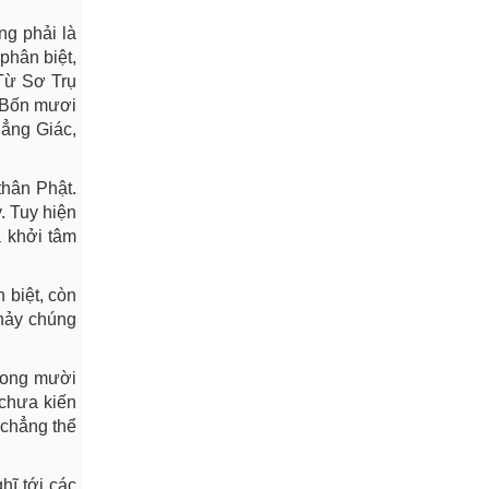
ng phải là
phân biệt,
 Từ Sơ Trụ
. Bốn mươi
Đẳng Giác,
thân Phật.
y. Tuy hiện
à khởi tâm
 biệt, còn
thảy chúng
Trong mười
 chưa kiến
 chẳng thể
hĩ tới các