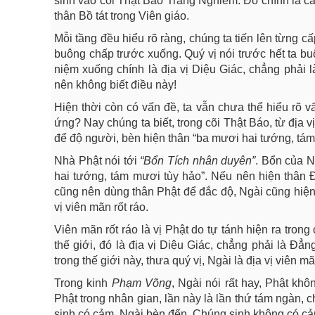
sinh vào cõi Thật Báo Trang Nghiêm. Đó chính là cá
thân Bồ tát trong Viên giáo.
Mỗi tầng đều hiểu rõ ràng, chúng ta tiến lên từng cấ
buông chấp trước xuống. Quý vị nói trước hết ta 
niệm xuống chính là địa vị Diệu Giác, chẳng phả
nên không biết điều này!
Hiện thời còn có vấn đề, ta vẫn chưa thể hiểu rõ v
ứng? Nay chúng ta biết, trong cõi Thật Báo, từ địa 
để độ người, bèn hiện thân “ba mươi hai tướng, tám
Nhà Phật nói tới
“Bổn
Tích
nhân
duyên”
. Bổn của N
hai tướng, tám mươi tùy hảo”. Nếu nên hiện thân 
cũng nên dùng thân Phật để đắc độ, Ngài cũng hiện t
vị viên mãn rốt ráo.
Viên mãn rốt ráo là vị Phật do tự tánh hiện ra tro
thế giới, đó là địa vị Diệu Giác, chẳng phải là Đẳn
trong thế giới này, thưa quý vị, Ngài là địa vị viên 
Trong kinh
Phạm
Võng
, Ngài nói rất hay, Phật khô
Phật trong nhân gian, lần này là lần thứ tám ngàn, 
sinh có cảm, Ngài bèn đến. Chúng sinh không có c