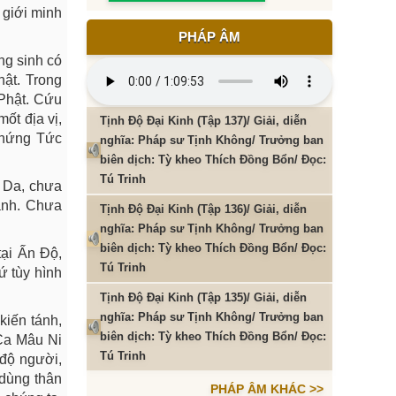
h giới minh
PHÁP ÂM
ng sinh có
hật. Trong
 Phật. Cứu
ốt địa vị,
Tịnh Độ Đại Kinh (Tập 137)/ Giải, diễn
Chứng Tức
nghĩa: Pháp sư Tịnh Không/ Trưởng ban
biên dịch: Tỳ kheo Thích Đồng Bổn/ Đọc:
Tú Trinh
i Da, chưa
tánh. Chưa
Tịnh Độ Đại Kinh (Tập 136)/ Giải, diễn
nghĩa: Pháp sư Tịnh Không/ Trưởng ban
biên dịch: Tỳ kheo Thích Đồng Bổn/ Đọc:
tại Ấn Độ,
Tú Trinh
ứ tùy hình
Tịnh Độ Đại Kinh (Tập 135)/ Giải, diễn
nghĩa: Pháp sư Tịnh Không/ Trưởng ban
kiến tánh,
biên dịch: Tỳ kheo Thích Đồng Bổn/ Đọc:
 Ca Mâu Ni
Tú Trinh
 độ người,
 dùng thân
PHÁP ÂM KHÁC >>