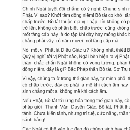
Chính Ngài tuyệt đối chẳng có ý nghĩ: Chúng sinh r
Phật. Vì sao? Khởi tâm động niệm! Bồ tát có khởi tâ
chấp trước. Bồ tát thuộc địa vị Thập Tín không có 
trở lên, không có phân biệt, chấp trước, cũng khôn
mốt tầng cấp này là do tập khí dày hay mỏng khác bi
chẳng phải vậy, có năm mươi mốt tầng cấp mà!
Nói một vị Phật là Diệu Giác ư? Không nhất thiết! 
Quý vị nghĩ tới vị Phật nào, Ngài bèn hiện ra vị Phật
thân, chắc chắn Ngài không có vọng tưởng, phân bi
động niệm, đấy là gì? Bậc Pháp thân Bồ tát, Sơ Trụ
Vì vậy, chúng ta ở trong thế gian này, tự mình phải
có chấp trước, đấy có phải là mê khi cách ấm hay 
sinh chẳng một ai không mê khi cách ấm.
Nếu Phật, Bồ tát tới ứng hóa trong thế gian này, 
pháp giới, Thanh Văn, Duyên Giác, Bồ tát, Phật th
tánh. Chưa kiến tánh, nhưng trí tuệ, đức năng, thầ
sánh bằng!
Các Ngài có thể vào lục đạo độ chúng sinh hay ch