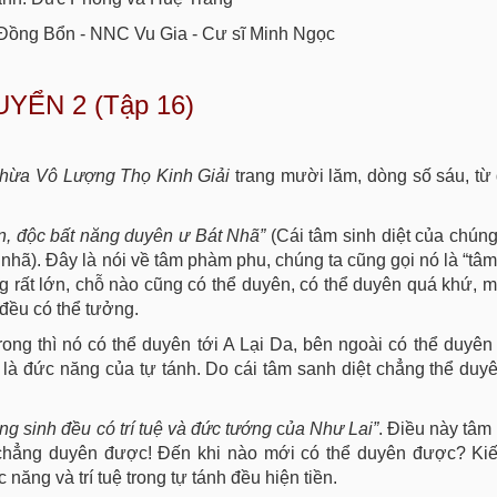
 Đồng Bổn - NNC Vu Gia - Cư sĩ Minh Ngọc
YỂN 2 (Tập 16)
thừa Vô Lượng Thọ Kinh Giải
trang mười lăm, dòng số sáu, t
ên, độc bất năng duyên ư Bát Nhã”
(Cái tâm sinh diệt của chúng
nhã). Đây là nói về tâm phàm phu, chúng ta cũng gọi nó là “tâm 
g rất lớn, chỗ nào cũng có thể duyên, có thể duyên quá khứ, 
 đều có thể tưởng.
rong thì nó có thể duyên tới A Lại Da, bên ngoài có thể duyê
là đức năng của tự tánh. Do cái tâm sanh diệt chẳng thể duyê
ng sinh đều có trí tuệ và đức tướng
c
ủa
Như Lai”
. Điều này tâ
 chẳng duyên được! Đến khi nào mới có thể duyên được? Kiế
ăng và trí tuệ trong tự tánh đều hiện tiền.