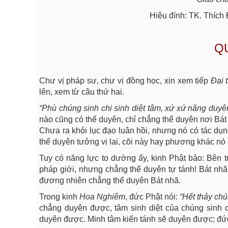
Hiệu đính: TK. Thích
QU
Chư vị pháp sư, chư vị đồng học, xin xem tiếp
Đại 
lên, xem từ câu thứ hai.
“Phù chúng sinh chi sinh diệt tâm, xứ xứ năng duy
nào cũng có thể duyên, chỉ chẳng thể duyên nơi Bát 
Chưa ra khỏi lục đạo luân hồi, nhưng nó có tác dụn
thể duyên tưởng vị lai, cõi này hay phương khác nó
Tuy có năng lực to dường ấy, kinh Phật bảo: Bên t
pháp giới, nhưng chẳng thể duyên tự tánh! Bát nhã 
đương nhiên chẳng thể duyên Bát nhã.
Trong kinh
Hoa Nghiêm
, đức Phật nói:
“Hết thảy chú
chẳng duyên được, tâm sinh diệt của chúng sinh
duyên được. Minh tâm kiến tánh sẽ duyên được; đức n