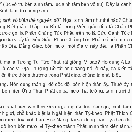
ụ”
(lúc vô trụ bèn sinh tâm, lúc sinh tâm bèn vô trụ). Đây là cản
 Sinh tâm độ chúng sinh.
ng
sinh
vô
biên
thệ
nguyện
độ”
, Ngài sinh tâm như thế nào? Chú
g Biệt giáo, Thập Trụ Bồ tát trong Viên giáo đều là Chân P
y được gọi là Phần Chứng Tức Phật, trên họ là Cứu Cánh Tức
gọi địa vị ấy là Diệu Giác. Phần Chứng Tức Phật có bốn mươi m
Thập Địa, Đẳng Giác, bốn mươi mốt địa vị này đều là Phần 
t, mà là Tương Tự Tức Phật, rất giống. Vì sao? Họ dùng A Lạ
nh là các vị Địa Thượng Bồ tát như đang nói ở đây, đã kiến 
kiến thức thông thường trong Phật giáo, chúng ta phải biết.
ng. Nên dùng thân gì để đắc độ, bèn hiện thân ấy. Thuở ấy, 
i bèn hiện Ứng Thân Phật có ba mươi hai tướng, tám mươi th
 xuất hiện vào thời Đường, cũng đại triệt đại ngộ, minh tâm 
h giới, chỗ khác biệt là Ngài hiện thân Tỳ-kheo, Phật Thích
tám mươi tùy hình hảo. Huệ Năng đại sư dùng thân Tỳ-kheo để
 độ hơn bốn mươi vị Tỳ-kheo thành Phật, minh tâm kiến tánh,