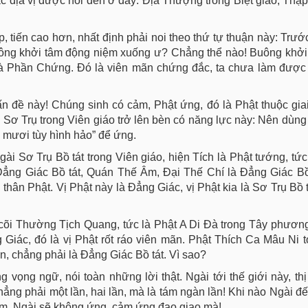
c địa vị được nói đến ở đây: Địa Thượng trong Biệt giáo, Thậ
p, tiến cao hơn, nhất định phải noi theo thứ tự thuận này: Trước
buông khởi tâm động niệm xuống ư? Chẳng thể nào! Buông khở
i là Phần Chứng. Đó là viên mãn chứng đắc, ta chưa làm đượ
ấn đề này! Chúng sinh có cảm, Phật ứng, đó là Phật thuộc gia
vị Sơ Trụ trong Viên giáo trở lên bèn có năng lực này: Nên dùng
 mươi tùy hình hảo” để ứng.
gài Sơ Trụ Bồ tát trong Viên giáo, hiện Tích là Phật tướng, tứ
Đẳng Giác Bồ tát, Quán Thế Âm, Đại Thế Chí là Đẳng Giác Bồ
hân Phật. Vị Phật này là Đẳng Giác, vị Phật kia là Sơ Trụ Bồ t
ng cõi Thường Tịch Quang, tức là Phật A Di Đà trong Tây phươ
g Giác, đó là vị Phật rốt ráo viên mãn. Phật Thích Ca Mâu Ni tớ
mãn, chẳng phải là Đẳng Giác Bồ tát. Vì sao?
ng vọng ngữ, nói toàn những lời thật. Ngài tới thế giới này, thị
chẳng phải một lần, hai lần, mà là tám ngàn lần! Khi nào Ngài 
ảm, Ngài sẽ không ứng, cảm ứng đạo giao mà!