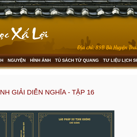
NH
NGUYỆN
HÌNH ẢNH
TỦ SÁCH TỪ QUANG
TƯ LIỆU LỊCH 
NH GIẢI DIỄN NGHĨA - TẬP 16