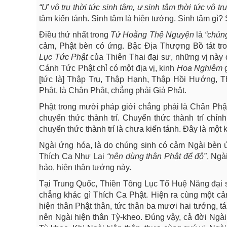
“Ư
vô
trụ
thời
tức
sinh
tâm,
ư sinh tâm thời tức vô tr
tâm kiến tánh. Sinh tâm là hiện tướng. Sinh tâm gì?
Điều thứ nhất trong
Tứ
Hoằng
Thệ
Nguyện
là
“chú
cảm, Phật bèn có ứng. Bậc Địa Thượng Bồ tát tron
Lục
Tức
Phật
của Thiên Thai đại sư, những vị nà
Cánh Tức Phật chỉ có một địa vị, kinh
Hoa
Nghiêm
[tức là] Thập Trụ, Thập Hạnh, Thập Hồi Hướng, 
Phật, là Chân Phật, chẳng phải Giả Phật.
Phật trong mười pháp giới chẳng phải là Chân Phậ
chuyển thức thành trí. Chuyển thức thành trí chí
chuyển thức thành trí là chưa kiến tánh. Đây là một 
Ngài ứng hóa, là do chúng sinh có cảm Ngài bèn ứ
Thích Ca Như Lai
“nên
dùng thân Phật để độ”
, Ngà
hảo, hiện thân tướng này.
Tại Trung Quốc, Thiền Tông Lục Tổ Huệ Năng đại sư,
chẳng khác gì Thích Ca Phật. Hiện ra cùng một cản
hiện thân Phật thân, tức thân ba mươi hai tướng, 
nên Ngài hiện thân Tỳ-kheo. Đúng vậy, cả đời Ngài