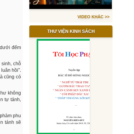
VIDEO KHÁC >>
THƯ VIỆN KINH SÁCH
ừ dưới đếm
 sinh, chỗ
luân hồi”.
mà cũng có
n hư không
n tự tánh,
m phàm phu
n tánh sẽ