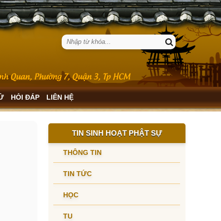
SỬ
HỎI ĐÁP
LIÊN HỆ
TIN SINH HOẠT PHẬT SỰ
THÔNG TIN
TIN TỨC
HỌC
TU