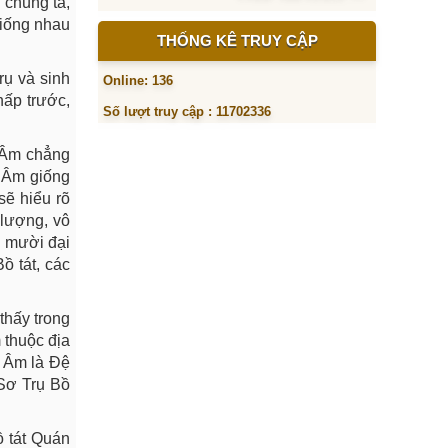
 chúng ta,
giống nhau
THỐNG KÊ TRUY CẬP
rụ và sinh
Online: 136
hấp trước,
Số lượt truy cập : 11702336
n Âm chẳng
n Âm giống
sẽ hiểu rõ
 lượng, vô
u mười đại
ồ tát, các
thấy trong
 thuộc địa
n Âm là Đệ
 Sơ Trụ Bồ
ồ tát Quán