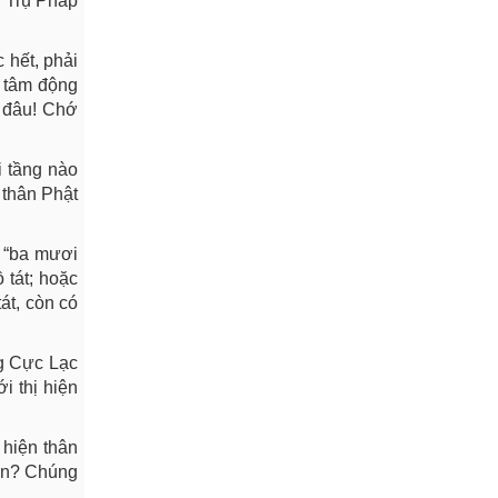
p Trụ Pháp
 hết, phải
i tâm động
c đâu! Chớ
i tầng nào
 thân Phật
c “ba mươi
 tát; hoặc
át, còn có
ng Cực Lạc
i thị hiện
 hiện thân
đến? Chúng