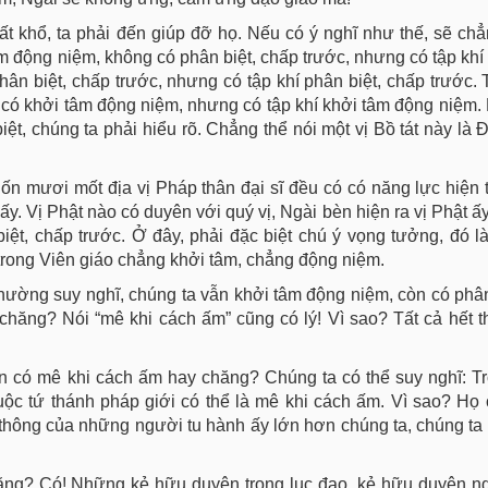
ất khổ, ta phải đến giúp đỡ họ. Nếu có ý nghĩ như thế, sẽ chẳ
m động niệm, không có phân biệt, chấp trước, nhưng có tập khí 
phân biệt, chấp trước, nhưng có tập khí phân biệt, chấp trước.
g có khởi tâm động niệm, nhưng có tập khí khởi tâm động niệm
ệt, chúng ta phải hiểu rõ. Chẳng thể nói một vị Bồ tát này là 
Bốn mươi mốt địa vị Pháp thân đại sĩ đều có có năng lực hiện 
 ấy. Vị Phật nào có duyên với quý vị, Ngài bèn hiện ra vị Phật ấ
ệt, chấp trước. Ở đây, phải đặc biệt chú ý vọng tưởng, đó l
 trong Viên giáo chẳng khởi tâm, chẳng động niệm.
 thường suy nghĩ, chúng ta vẫn khởi tâm động niệm, còn có phân
chăng? Nói “mê khi cách ấm” cũng có lý! Vì sao? Tất cả hết 
còn có mê khi cách ấm hay chăng? Chúng ta có thể suy nghĩ: 
uộc tứ thánh pháp giới có thể là mê khi cách ấm. Vì sao? Họ
n thông của những người tu hành ấy lớn hơn chúng ta, chúng ta
ăng? Có! Những kẻ hữu duyên trong lục đạo, kẻ hữu duyên ng