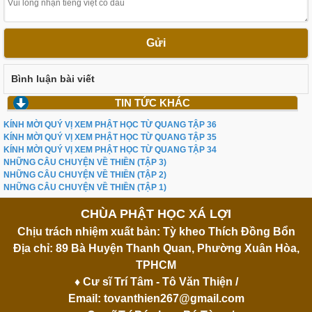
Gửi
Bình luận bài viết
TIN TỨC KHÁC
KÍNH MỜI QUÝ VỊ XEM PHẬT HỌC TỪ QUANG TẬP 36
KÍNH MỜI QUÝ VỊ XEM PHẬT HỌC TỪ QUANG TẬP 35
KÍNH MỜI QUÝ VỊ XEM PHẬT HỌC TỪ QUANG TẬP 34
NHỮNG CÂU CHUYỆN VỀ THIỀN (TẬP 3)
NHỮNG CÂU CHUYỆN VỀ THIỀN (TẬP 2)
NHỮNG CÂU CHUYỆN VỀ THIỀN (TẬP 1)
CHÙA PHẬT HỌC XÁ LỢI
Chịu trách nhiệm xuất bản: Tỳ kheo Thích Đồng Bổn
Địa chỉ: 89 Bà Huyện Thanh Quan, Phường Xuân Hòa,
TPHCM
♦ Cư sĩ Trí Tâm - Tô Văn Thiện /
Email:
tovanthien267@gmail.com