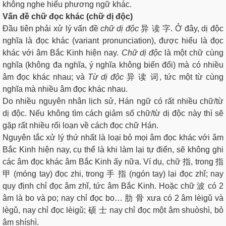
không nghe hiểu phương ngữ khác.
Vấn đề chữ đọc khác (chữ dị độc)
Đầu tiên phải xử lý vấn đề
chữ dị độc
异 读 字. Ở đây, dị độc
nghĩa là đọc khác (variant pronunciation), được hiểu là đọc
khác với âm Bắc Kinh hiện nay.
Chữ dị độc
là một chữ cùng
nghĩa (không đa nghĩa, ý nghĩa không biến đổi) mà có nhiều
âm đọc khác nhau; và
Từ dị độc
异 读 词, tức một từ cùng
nghĩa mà nhiều âm đọc khác nhau.
Do nhiều nguyên nhân lịch sử, Hán ngữ có rất nhiều chữ/từ
dị độc. Nếu không tìm cách giảm số chữ/từ dị độc này thì sẽ
gặp rất nhiều rối loạn về cách đọc chữ Hán.
Nguyên tắc xử lý thứ nhất là loại bỏ mọi âm đọc khác với âm
Bắc Kinh hiện nay, cụ thể là khi làm lại tự điển, sẽ không ghi
các âm đọc khác âm Bắc Kinh ấy nữa. Ví dụ, chữ 指, trong 指
甲 (móng tay) đọc zhi, trong 手 指 (ngón tay) lại đọc zhǐ; nay
quy định chỉ đọc âm zhǐ, tức âm Bắc Kinh. Hoặc chữ 波 có 2
âm là bo và po; nay chỉ đọc bo… 肋 骨 xưa có 2 âm lèigǔ và
lègǔ, nay chỉ đọc lèigǔ; 硕 士 nay chỉ đọc một âm shuòshì, bỏ
âm shíshì.