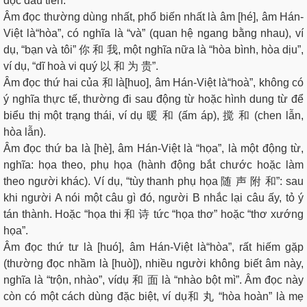
đọc đầu tiên.
Âm đọc thường dùng nhất, phổ biến nhất là âm [hé], âm Hán-
Việt là“hòa”, có nghĩa là “và” (quan hệ ngang bằng nhau), ví
dụ, “bạn và tôi” 你 和 我, một nghĩa nữa là “hòa bình, hòa dịu”,
ví dụ, “dĩ hoà vi quý 以 和 为 贵”.
Âm đọc thứ hai của 和 là[huo], âm Hán-Việt là“hoà”, không có
ý nghĩa thực tế, thường đi sau động từ hoặc hình dung từ để
biểu thị một trạng thái, ví dụ 暖 和 (ấm áp), 搅 和 (chen lẫn,
hòa lẫn).
Âm đọc thứ ba là [hè], âm Hán-Việt là “họa”, là một động từ,
nghĩa: họa theo, phụ họa (hành động bắt chước hoặc làm
theo người khác). Ví dụ, “tùy thanh phụ họa 随 声 附 和”: sau
khi người A nói một câu gì đó, người B nhắc lại câu ấy, tỏ ý
tán thành. Hoặc “họa thi 和 诗 tức “họa thơ” hoặc “thơ xướng
họa”.
Âm đọc thứ tư là [huó], âm Hán-Việt là“hòa”, rất hiếm gặp
(thường đọc nhầm là [huò]), nhiều người không biết âm này,
nghĩa là “trộn, nhào”, vídụ 和 面 là “nhào bột mì”. Âm đọc này
còn có một cách dùng đặc biệt, ví dụ和 丸 “hòa hoàn” là mẹ