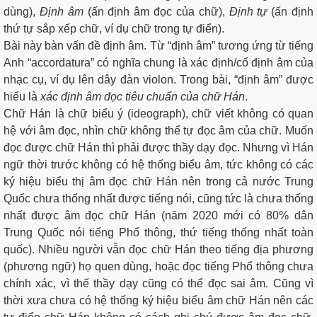
dùng),
Định âm
(ấn định âm đọc của chữ),
Định tự
(ấn định
thứ tự sắp xếp chữ, ví dụ chữ trong tự điển).
Bài này bàn vấn đề định âm. Từ “định âm” tương ứng từ tiếng
Anh “accordatura” có nghĩa chung là xác định/cố định âm của
nhạc cụ, ví dụ lên dây đàn violon. Trong bài, “định âm” được
hiểu là
xác định âm đọc tiêu chuẩn của chữ Hán
.
Chữ Hán là chữ biểu ý (ideograph), chữ viết không có quan
hệ với âm đọc, nhìn chữ không thể tự đọc âm của chữ. Muốn
đọc được chữ Hán thì phải được thầy dạy đọc. Nhưng vì Hán
ngữ thời trước không có hệ thống biểu âm, tức không có các
ký hiệu biểu thị âm đọc chữ Hán nên trong cả nước Trung
Quốc chưa thống nhất được tiếng nói, cũng tức là chưa thống
nhất được âm đọc chữ Hán (năm 2020 mới có 80% dân
Trung Quốc nói tiếng Phổ thông, thứ tiếng thống nhất toàn
quốc). Nhiều người vẫn đọc chữ Hán theo tiếng địa phương
(phương ngữ) họ quen dùng, hoặc đọc tiếng Phổ thông chưa
chính xác, vì thế thầy dạy cũng có thể đọc sai âm. Cũng vì
thời xưa chưa có hệ thống ký hiệu biểu âm chữ Hán nên các