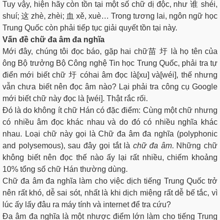
Tuy vậy, hiện hãy còn tồn tại một số chữ dị độc, như 谁 shéi,
shuí; 这 zhè, zhèi; 血 xě, xuè… Trong tương lai, ngôn ngữ học
Trung Quốc còn phải tiếp tục giải quyết tồn tại này.
Vấn đề chữ đa âm đa nghĩa
Mới đây, chúng tôi đọc báo, gặp hai chữ苗 圩 là họ tên của
ông Bộ trưởng Bộ Công nghệ Tin học Trung Quốc, phải tra tự
điển mới biết chữ 圩 cóhai âm đọc là[xu] và[wéi], thế nhưng
vẫn chưa biết nên đọc âm nào? Lại phải tra công cụ Google
mới biết chữ này đọc là [wéi]. Thật rắc rối.
Đó là do không ít chữ Hán có đặc điểm: Cùng một chữ nhưng
có nhiều âm đọc khác nhau và do đó có nhiều nghĩa khác
nhau. Loại chữ này gọi là Chữ đa âm đa nghĩa (polyphonic
and polysemous), sau đây gọi tắt là
chữ đa âm
. Những chữ
không biết nên đọc thế nào ấy lại rất nhiều, chiếm khoảng
10% tổng số chữ Hán thường dùng.
Chữ đa âm đa nghĩa làm cho việc dịch tiếng Trung Quốc trở
nên rất khó, dễ sai sót, nhất là khi dịch miệng rất dễ bế tắc, vì
lúc ấy lấy đâu ra máy tính và internet để tra cứu?
Đa âm đa nghĩa là một nhược điểm lớn làm cho tiếng Trung