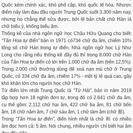
Quốc kém chính xác, khó phổ cập, khó quốc tế hóa. Nhược
điểm này làm đau đầu người Trung Quốc suốt 3.300 năm nay,
nhưng họ chẳng thể sửa được, bởi lẽ bản chất chữ Hán là
chữ biểu ý, không biểu âm.
Thống kê của nhà ngôn ngữ học Châu Hữu Quang cho biết:
“Tân Hoa tự điển”
bản in 1971 có734 chữ đa âm, chiếm 10%
tổng số chữ Hán trong tự điển. Nhà ngôn ngữ học Lý Như
Long cho rằng nếu thống kê đầy đủ thì trong 8.000 chữ Hán
của
Tân Hoa tự điển
có tới trên 1.000 chữ đa âm (trên 12,5%).
Trong 2.000 chữ thường dùng để xoá nạn mù chữ ở Trung
Quốc, có 334 chữ đa âm, chiếm 17% - một tỷ lệ quá cao, gây
khó khăn lớn cho người học chữ Hán.
Từ điển lớn nhất Trung Quốc là
“Từ Hải”
, bản in năm 2019
tập hợp hơn 18 nghìn đơn tự, trong đó có 2.641 chữ đa âm,
cụ thể gồm: 2.112 chữ hai âm, 422 chữ ba âm, 81 chữ bốn
âm, 18 chữ năm âm, 7 chữ sáu âm, 1 chữ tám âm (chữ 那).
Trong
“Tân Hoa tự điển”,
điển hình nhất là chữ 和 có nhiều
âm đọc hơn cả: 5 âm. Nói chung, nhiều người chỉ biết hai âm