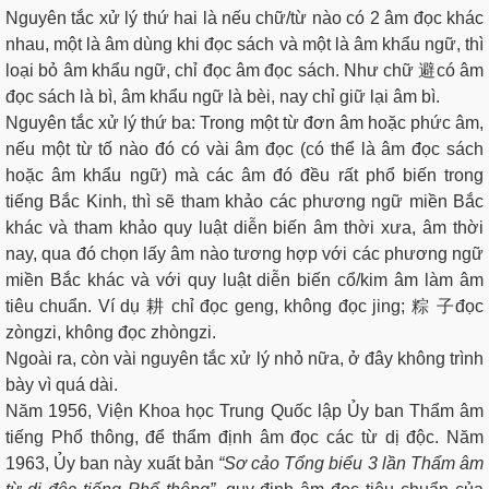
Nguyên tắc xử lý thứ hai là nếu chữ/từ nào có 2 âm đọc khác
nhau, một là âm dùng khi đọc sách và một là âm khẩu ngữ, thì
loại bỏ âm khẩu ngữ, chỉ đọc âm đọc sách. Như chữ 避có âm
đọc sách là bì, âm khẩu ngữ là bèi, nay chỉ giữ lại âm bì.
Nguyên tắc xử lý thứ ba: Trong một từ đơn âm hoặc phức âm,
nếu một từ tố nào đó có vài âm đọc (có thể là âm đọc sách
hoặc âm khẩu ngữ) mà các âm đó đều rất phổ biến trong
tiếng Bắc Kinh, thì sẽ tham khảo các phương ngữ miền Bắc
khác và tham khảo quy luật diễn biến âm thời xưa, âm thời
nay, qua đó chọn lấy âm nào tương hợp với các phương ngữ
miền Bắc khác và với quy luật diễn biến cổ/kim âm làm âm
tiêu chuẩn. Ví dụ 耕 chỉ đọc geng, không đọc jing; 粽 子đọc
zòngzi, không đọc zhòngzi.
Ngoài ra, còn vài nguyên tắc xử lý nhỏ nữa, ở đây không trình
bày vì quá dài.
Năm 1956, Viện Khoa học Trung Quốc lập Ủy ban Thẩm âm
tiếng Phổ thông, để thẩm định âm đọc các từ dị độc. Năm
1963, Ủy ban này xuất bản
“Sơ cảo Tổng biểu 3 lần Thẩm âm