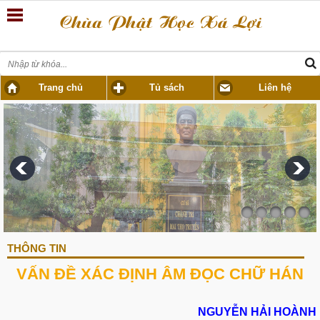
Trang chủ
Tủ sách
Liên hệ
THÔNG TIN
VẤN ĐỀ XÁC ĐỊNH ÂM ĐỌC CHỮ HÁN
NGUYỄN HẢI HOÀNH