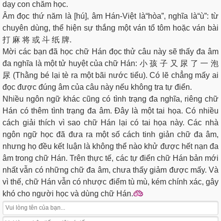
dạy con chăm học.
Âm đọc thứ năm là [hú], âm Hán-Việt là“hòa”, nghĩa là“ù”: từ
chuyên dùng, thể hiện sự thắng một ván tổ tôm hoặc ván bài
打 麻 将 或 斗 纸 牌.
Mời các bạn đã học chữ Hán đọc thử câu này sẽ thấy đa âm
đa nghĩa là một tử huyệt của chữ Hán: 小 孩 子 又 尿 了 一 泡
尿 (Thằng bé lại tè ra một bãi nước tiểu). Có lẽ chẳng mấy ai
đọc được đúng âm của câu này nếu không tra tự điển.
Nhiều ngôn ngữ khác cũng có tình trạng đa nghĩa, riêng chữ
Hán có thêm tình trạng đa âm. Đây là một tai họa. Có nhiều
cách giải thích vì sao chữ Hán lại có tai họa này. Các nhà
ngôn ngữ học đã đưa ra một số cách tinh giản chữ đa âm,
nhưng họ đều kết luận là không thể nào khử được hết nạn đa
âm trong chữ Hán. Trên thực tế, các tự điển chữ Hán bản mới
nhất vẫn có những chữ đa âm, chưa thấy giảm được mấy. Và
vì thế, chữ Hán vẫn có nhược điểm tù mù, kém chính xác, gây
khó cho người học và dùng chữ Hán.