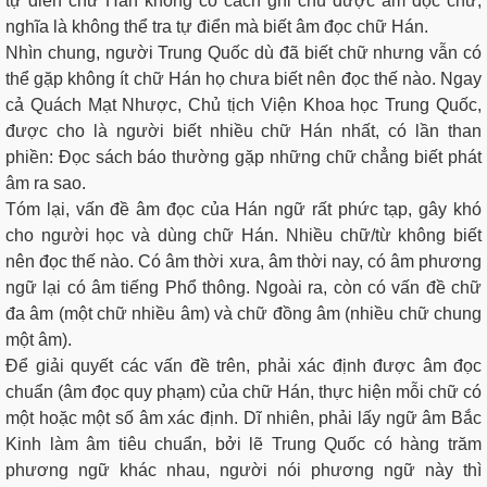
tự điển chữ Hán không có cách ghi chú được âm đọc chữ,
nghĩa là không thể tra tự điển mà biết âm đọc chữ Hán.
Nhìn chung, người Trung Quốc dù đã biết chữ nhưng vẫn có
thể gặp không ít chữ Hán họ chưa biết nên đọc thế nào. Ngay
cả Quách Mạt Nhược, Chủ tịch Viện Khoa học Trung Quốc,
được cho là người biết nhiều chữ Hán nhất, có lần than
phiền: Đọc sách báo thường gặp những chữ chẳng biết phát
âm ra sao.
Tóm lại, vấn đề âm đọc của Hán ngữ rất phức tạp, gây khó
cho người học và dùng chữ Hán. Nhiều chữ/từ không biết
nên đọc thế nào. Có âm thời xưa, âm thời nay, có âm phương
ngữ lại có âm tiếng Phổ thông. Ngoài ra, còn có vấn đề chữ
đa âm (một chữ nhiều âm) và chữ đồng âm (nhiều chữ chung
một âm).
Để giải quyết các vấn đề trên, phải xác định được âm đọc
chuẩn (âm đọc quy phạm) của chữ Hán, thực hiện mỗi chữ có
một hoặc một số âm xác định. Dĩ nhiên, phải lấy ngữ âm Bắc
Kinh làm âm tiêu chuẩn, bởi lẽ Trung Quốc có hàng trăm
phương ngữ khác nhau, người nói phương ngữ này thì