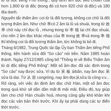
từ dị độc tiếng Phổ thông”,
quy định âm đọc tiêu chuẩn của
hơn 1.800 từ dị độc (trong đó có hơn 920 chữ dị độc) và 180
địa danh.
Nguyên tắc thẩm âm:
coi từ là đối tượng, không coi chữ là đối
tượng thẩm âm. Như chữ 率có 2 âm là lǜ và shuài, trong từ 效
率 chữ này chỉ đọc lǜ , nhưng trong từ 率 领 lại chỉ đọc shuài,
cho nên 2 âm đọc khác nhau của 率 trong 效 率và trong 率 领
thì không coi là đối tượng thẩm âm, tức không bị bỏ đi.
Tháng 6/1982, Trung Quốc tái lập Ủy ban Thẩm âm tiếng Phổ
thông, tiến hành sửa đổi “Sơ cảo” nói trên. Năm 1985 hoàn
thành. Ngày 27/12/1985 công bố “Thông tri về Biểu Thẩm âm
từ dị độc tiếng Phổ thông”. Một số âm đọc đã xác định trong
“Sơ cảo” nay được sửa. Ví dụ từ 呆 板 áibǎn, nay âm đọc 呆
sửa là dai. Từ 从 容 congróng, nay âm đọc从sửa là cóng v.v...
Rõ ràng, với việc ấn định âm đọc chữ Hán, một số âm đọc
trong quá khứ sẽ dần dần mất đi mãi mãi. Điều đó, tuy giúp
làm cho chữ Hán chuẩn hoá, nhưng cũng gây khó khăn khi
đọc các văn bản thời trước. Khi ấy lại phải dùng các tự điển
thời trước.