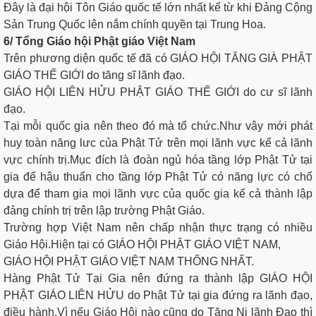
Đây là đại hội Tôn Giáo quốc tế lớn nhất kể từ khi Đảng Cộng
Sản Trung Quốc lên nắm chính quyền tại Trung Hoa.
6/ Tổng Giáo hội Phật giáo Việt Nam
Trên phương diện quốc tế đã có GIÁO HỘI TĂNG GIÀ PHẬT
GIÁO THẾ GIỚI do tăng sĩ lãnh đạo.
GIÁO HỘI LIÊN HỬU PHẬT GIÁO THẾ GIỚI do cư sĩ lãnh
đạo.
Tại mỗi quốc gia nên theo đó mà tổ chức.Như vậy mới phát
huy toàn năng lưc của Phật Tử trên mọi lãnh vực kể cả lãnh
vực chính trị.Mục đích là đoàn ngủ hóa tầng lớp Phật Tử tại
gia để hậu thuẩn cho tầng lớp Phật Tử có năng lực có chổ
dựa để tham gia mọi lãnh vực của quốc gia kể cả thành lập
đảng chính trị trên lập trường Phật Giáo.
Trường hợp Việt Nam nên chấp nhận thực trạng có nhiều
Giáo Hội.Hiện tại có GIÁO HỘI PHẬT GIÁO VIỆT NAM,
GIÁO HỘI PHẬT GIÁO VIỆT NAM THỐNG NHẤT.
Hàng Phật Tử Tại Gia nên đứng ra thành lập GIÁO HỘI
PHẬT GIÁO LIÊN HỬU do Phật Tử tại gia đứng ra lãnh đạo,
điều hành.Vì nếu Giáo Hội nào cũng do Tăng Ni lãnh Đạo thì