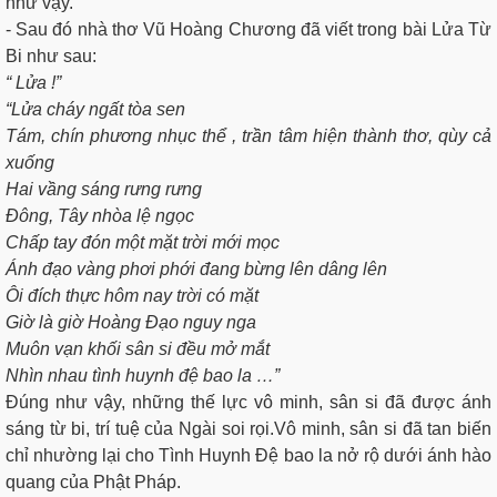
như vậy.
- Sau đó nhà thơ Vũ Hoàng Chương đã viết trong bài Lửa Từ
Bi như sau:
“ Lửa !”
“Lửa cháy ngất tòa sen
Tám, chín phương nhục thể , trần tâm hiện thành thơ, qùy cả
xuống
Hai vầng sáng rưng rưng
Đông, Tây nhòa lệ ngọc
Chấp tay đón một mặt trời mới mọc
Ánh đạo vàng phơi phới đang bừng lên dâng lên
Ôi đích thực hôm nay trời có mặt
Giờ là giờ Hoàng Đạo nguy nga
Muôn vạn khối sân si đều mở mắt
Nhìn nhau tình huynh đệ bao la …”
Đúng như vậy, những thế lực vô minh, sân si đã được ánh
sáng từ bi, trí tuệ của Ngài soi rọi.Vô minh, sân si đã tan biến
chỉ nhường lại cho Tình Huynh Đệ bao la nở rộ dưới ánh hào
quang của Phật Pháp.