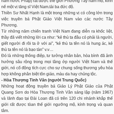
nam nước Pháp) rất được thế giới Phương Tây hâm mộ, kính
nể một vị tăng sĩ Việt Nam.tài ba đức độ.
Thiền Sư Nhất Hạnh là một trong những vị có công lớn trong
việc truyền bá Phật Giáo Việt Nam vào các nước Tây
Phương.
Từ những năm chiến tranh Việt Nam đang diễn ra khốc liệt,
thầy đã viết những lời ca như: “kẻ thù ta đâu có phải là người,
giết người đi rồi ta ở với ai”, “kẻ thù ta tên nó là hung ác, kẻ
thù ta tên nó là bạo tàn” v.v…
Đó là những thông điệp, tư tưởng nhân bản, hòa bình đã ảnh
hưởng sâu rộng trong mọi tầng ớp người Việt Nam và thế
giới, nó cổ động tích cực cho sự chung sống thương yêu hòa
hợp không phân biệt tôn giáo, màu da hay chủng tộc.
- Hòa Thượng Tinh Vân (người Trung Quốc)
Những hoạt động truyền bá Giáo Lý Phật Giáo của Phật
Quang Sơn do Hòa Thượng Tinh Vân sáng lập (năm 1967)
và lãnh đạo tại Đài Loan đã có trên 120 chi nhánh khắp thế
giới rất được tòan thế giới ngưỡng mộ, kính trọng và quan
tâm.