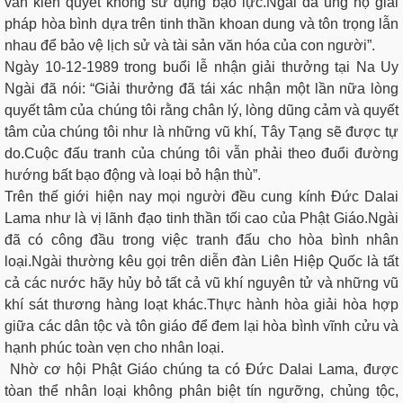
vẫn kiên quyết không sử dụng bạo lực.Ngài đã ủng hộ giải
pháp hòa bình dựa trên tinh thần khoan dung và tôn trọng lẫn
nhau để bảo vệ lịch sử và tài sản văn hóa của con người”.
Ngày 10-12-1989 trong buổi lễ nhận giải thưởng tại Na Uy
Ngài đã nói: “Giải thưởng đã tái xác nhận một lần nữa lòng
quyết tâm của chúng tôi rằng chân lý, lòng dũng cảm và quyết
tâm của chúng tôi như là những vũ khí, Tây Tạng sẽ được tự
do.Cuộc đấu tranh của chúng tôi vẫn phải theo đuổi đường
hướng bất bạo động và loại bỏ hận thù”.
Trên thế giới hiện nay mọi người đều cung kính Đức Dalai
Lama như là vị lãnh đạo tinh thần tối cao của Phật Giáo.Ngài
đã có công đầu trong việc tranh đấu cho hòa bình nhân
loại.Ngài thường kêu gọi trên diễn đàn Liên Hiệp Quốc là tất
cả các nước hãy hủy bỏ tất cả vũ khí nguyên tử và những vũ
khí sát thương hàng loạt khác.Thực hành hòa giải hòa hợp
giữa các dân tộc và tôn giáo để đem lại hòa bình vĩnh cửu và
hạnh phúc toàn vẹn cho nhân loại.
Nhờ cơ hội Phật Giáo chúng ta có Đức Dalai Lama, được
tòan thể nhân loại không phân biệt tín ngưỡng, chủng tộc,