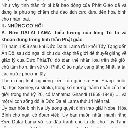
Như vậy tinh thần từ bi bất bạo động của Phật Giáo đã và
đang là phương châm chủ đạo tích cực đưa đến hòa bình
cho nhân loại.
II - NHỮNG CƠ HỘI
A- Đức DALAI LAMA, biểu tượng của lòng Từ bi và
khoan dung trong tinh thần Phật giáo
Từ năm 1959 sau khi Đức Dalai Lama rời khỏi Tây Tạng đến
Ấn Độ, sau đó ngài đi chu du khắp thế giới để thuyết giảng về
giáo lý của Đức Phật.Từ đó tòan thể nhân loại trên thế giới
chú tâm hơn, tìm về với Phật Giáo ngày càng tăng.Nhất là tại
các nước phương tây.
Theo công trình nghiêng cứu của giáo sư Eric Sharp thuộc
đại học Sydney, Australia, trong số những thánh nhân của thế
giới trong thế kỷ 20, có Mahatma Ghandi (1869-1948) … và
một vị còn sống đó là Đức Dalai Lama thứ 14 hiện tại.
Ủy ban hòa bình Na Uy trong quyết định trao giải Nobel Hòa
Bình cho ngài có đoạn viết: “Ủy ban muốn nhấn mạnh rằng
Đức Dalai Lama với sự đấu tranh cho tự do cho Tây Tạng