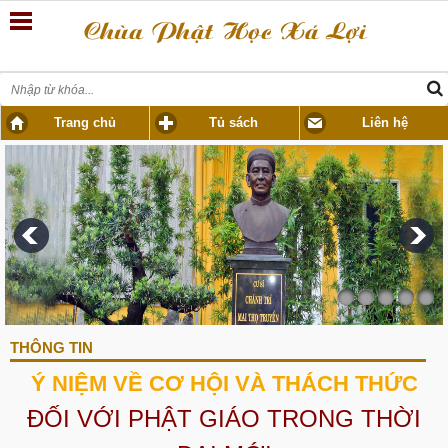
Trang chủ
Tủ sách
Liên hệ
THÔNG TIN
Ý NIỆM VỀ CƠ HỘI VÀ THÁCH THỨC
ĐỐI VỚI PHẬT GIÁO TRONG THỜI