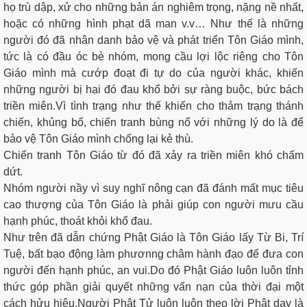
họ trù dập, xử cho những bản án nghiêm trọng, nặng nề nhất,
hoặc có những hình phạt dã man v.v… Như thế là những
người đó đã nhân danh bảo vệ và phát triển Tôn Giáo mình,
tức là có đầu óc bè nhóm, mong cầu lợi lộc riêng cho Tôn
Giáo mình mà cướp đoạt đi tự do của người khác, khiến
những người bị hại đó đau khổ bởi sự ràng buộc, bức bách
triền miên.Vì tình trạng như thế khiến cho thảm trạng thánh
chiến, khủng bố, chiến tranh bùng nổ với những lý do là để
bảo vệ Tôn Giáo mình chống lại kẻ thù.
Chiến tranh Tôn Giáo từ đó đã xảy ra triền miên khó chấm
dứt.
Nhóm người nầy vì suy nghĩ nông cạn đã đánh mất mục tiêu
cao thượng của Tôn Giáo là phải giúp con người mưu cầu
hạnh phúc, thoát khỏi khổ đau.
Như trên đã dẫn chứng Phật Giáo là Tôn Giáo lấy Từ Bi, Trí
Tuệ, bất bạo động làm phươnng châm hành đạo để đưa con
người đến hạnh phúc, an vui.Do đó Phật Giáo luôn luôn tỉnh
thức góp phần giải quyết những vấn nạn của thời đại một
cách hửu hiệu.Người Phật Tử luôn luôn theo lời Phật dạy là