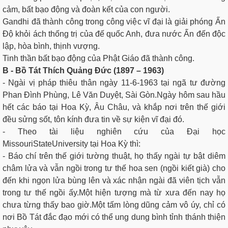
cảm, bất bạo động và đoàn kết của con người.
Gandhi đã thành công trong công việc vĩ đại là giải phóng Ấn
Độ khỏi ách thống trị của đế quốc Anh, đưa nước Ấn đến độc
lập, hòa bình, thịnh vượng.
Tinh thần bất bạo động của Phật Giáo đã thành công.
B - Bồ Tát Thích Quảng Đức (1897 – 1963)
- Ngài vị pháp thiêu thân ngày 11-6-1963 tại ngã tư đường
Phan Đình Phùng, Lê Văn Duyệt, Sài Gòn.Ngày hôm sau hầu
hết các báo tại Hoa Kỳ, Âu Châu, và khắp nơi trên thế giới
đều sửng sốt, tôn kính đưa tin về sự kiện vĩ đại đó.
- Theo tài liệu nghiên cứu của Đại học
MissouriStateUniversity tại Hoa Kỳ thì:
- Báo chí trên thế giới tường thuật, họ thấy ngài tự bật diêm
châm lửa và vẫn ngồi trong tư thế hoa sen (ngồi kiết già) cho
đến khi ngọn lửa bùng lên và xác nhận ngài đã viên tịch vẫn
trong tư thế ngồi ấy.Một hiện tượng mà từ xưa đến nay họ
chưa từng thấy bao giờ.Một tấm lòng dũng cảm vô úy, chỉ có
nơi Bồ Tát đắc đạo mới có thể ung dung bình tỉnh thánh thiện