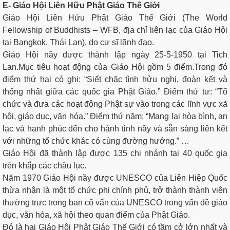
E- Giáo Hội Liên Hữu Phật Giáo Thế Giới
Giáo Hội Liên Hửu Phật Giáo Thế Giới (The World
Fellowship of Buddhists – WFB, địa chỉ liên lạc của Giáo Hội
tại Bangkok, Thái Lan), do cư sĩ lãnh đạo.
Giáo Hội nầy được thành lập ngày 25-5-1950 tại Tich
Lan.Mục tiêu hoạt động của Giáo Hội gồm 5 điểm.Trong đó
điểm thứ hai có ghi: “Siết chặc tình hửu nghị, đoàn kết và
thống nhất giữa các quốc gia Phật Giáo.” Điểm thứ tư: “Tổ
chức và đưa các hoạt động Phật sự vào trong các lĩnh vực xã
hội, giáo dục, văn hóa.” Điểm thứ năm: “Mang lại hòa bình, an
lạc và hạnh phúc đến cho hành tinh nầy và sẵn sàng liên kết
với những tổ chức khác có cùng đường hướng.” …
Giáo Hội đã thành lập được 135 chi nhánh tại 40 quốc gia
trên khắp các châu lục.
Năm 1970 Giáo Hội nầy được UNESCO của Liên Hiệp Quốc
thừa nhận là một tổ chức phi chính phủ, trở thành thành viên
thường trực trong ban cố vấn của UNESCO trong vấn đề giáo
dục, văn hóa, xã hội theo quan điểm của Phật Giáo.
Đó là hai Giáo Hội Phật Giáo Thế Giới có tầm cở lớn nhất và