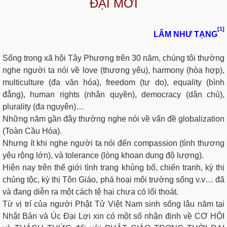
ĐẠI MỚI
[1]
LÂM NHƯ TẠNG
Sống trong xã hội Tây Phương trên 30 năm, chúng tôi thường
nghe người ta nói về love (thương yêu), harmony (hòa hợp),
multiculture (đa văn hóa), freedom (tự do), equality (bình
đẳng), human rights (nhân quyền), democracy (dân chủ),
plurality (đa nguyên)…
Những năm gần đây thường nghe nói về vấn đề globalization
(Toàn Cầu Hóa).
Nhưng ít khi nghe người ta nói đến compassion (tình thương
yêu rộng lớn), và tolerance (lòng khoan dung độ lượng).
Hiện nay trên thế giới tình trạng khủng bố, chiến tranh, kỳ thị
chủng tộc, kỳ thị Tôn Giáo, phá hoại môi trường sống v.v… đã
và đang diễn ra một cách tệ hại chưa có lối thoát.
Từ vị trí của người Phật Tử Việt Nam sinh sống lâu năm tại
Nhật Bản và Úc Đại Lợi xin có một số nhận định về CƠ HỘI