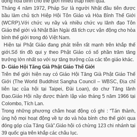
động hòa bình cho thế giới nhiều thập niên qua.
Tháng 4 năm 1972, Pháp Sư là người Nhật đầu tiên được
bầu làm chủ tịch Hiệp Hội Tôn Giáo và Hòa Bình Thế Giới
(WCRP).Với chức vụ nầy và nhiều chức vụ lãnh đạo Tôn
Giáo thế giới và Nhật Bản Ngài đã tích cực vận động cho hòa
bình thế giới trong đó Việt Nam.
Hiện tại Phật Giáo đang phát triễn rất mạnh trên khắp thế
giới.Số tín đồ qui y theo Phật Giáo có số phần trăm tăng
trưởng lớn nhất so với sự tăng trưởng của các tôn giáo khác.
D- Giáo Hội Tăng Già Phật Giáo Thế Giới
Trên thế giới hiện nay có Giáo Hội Tăng Già Phật Giáo Thế
Giới (The World Buddhist Sangha Council – WBSC, Địa chỉ
liên lạc của hội tại Taipei, Đài Loan), do chư Tăng lãnh
Đạo.Giáo Hội nầy được thành lập vào tháng 5 năm 1966 tại
Colombo, Tích Lan.
Trong những phương châm hoạt động có ghi : “Tán thành,
ủng hộ mọi hoạt động về tự do và hòa bình cho thế giới qua
đóng góp của Tăng Già”.Giáo hội có chừng 123 chi nhánh tại
39 quốc gia trên khắp các châu lục.