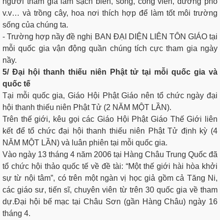
người tham gia làm sạch biển, sông, công viên, đường phố
v.v… và trồng cây, hoa nơi thích hợp để làm tốt môi trường
sống của chúng ta.
- Trường hợp nầy đề nghị BAN ĐẠI DIỆN LIÊN TÔN GIÁO tại
mỗi quốc gia vận động quần chúng tích cực tham gia ngày
nầy.
5/ Đại hội thanh thiếu niên Phật tử tại mỗi quốc gia và
quốc tế
Tại mỗi quốc gia, Giáo Hội Phật Giáo nên tổ chức ngày đại
hội thanh thiếu niên Phật Tử (2 NĂM MỘT LẦN).
Trên thế giới, kêu gọi các Giáo Hội Phật Giáo Thế Giới liên
kết để tổ chức đại hội thanh thiếu niên Phật Tử định kỳ (4
NĂM MỘT LẦN) và luân phiên tại mỗi quốc gia.
Vào ngày 13 tháng 4 năm 2006 tại Hàng Châu Trung Quốc đã
tổ chức hội thảo quốc tế về đề tài: “Một thế giới hài hòa khởi
sự từ nội tâm”, có trên một ngàn vị học giả gồm cả Tăng Ni,
các giáo sư, tiến sĩ, chuyên viên từ trên 30 quốc gia về tham
dự.Đại hội bế mạc tại Châu Sơn (gần Hàng Châu) ngày 16
tháng 4.