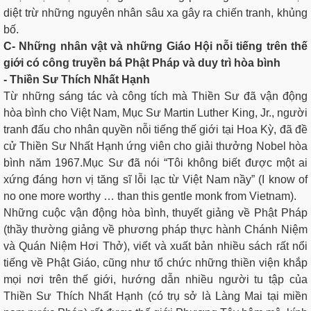
diệt trừ những nguyên nhân sâu xa gây ra chiến tranh, khủng
bố.
C- Những nhân vật và những Giáo Hội nỗi tiếng trên thế
giới có công truyền bá Phật Pháp và duy trì hòa bình
- Thiền Sư Thích Nhất Hạnh
Từ những sáng tác và công tích mà Thiền Sư đã vận động
hòa bình cho Việt Nam, Mục Sư Martin Luther King, Jr., người
tranh đấu cho nhân quyền nỗi tiếng thế giới tại Hoa Kỳ, đã đề
cử Thiền Sư Nhất Hạnh ứng viên cho giải thưởng Nobel hòa
bình năm 1967.Mục Sư đã nói “Tôi không biết được một ai
xứng đáng hơn vị tăng sĩ lỗi lạc từ Việt Nam nầy” (I know of
no one more worthy … than this gentle monk from Vietnam).
Những cuộc vận động hòa bình, thuyết giảng về Phật Pháp
(thầy thường giảng về phương pháp thực hành Chánh Niệm
và Quán Niệm Hơi Thở), viết và xuất bản nhiều sách rất nổi
tiếng về Phật Giáo, cũng như tổ chức những thiền viện khắp
mọi nơi trên thế giới, hướng dẫn nhiều người tu tập của
Thiền Sư Thích Nhất Hạnh (có trụ sở là Làng Mai tại miền