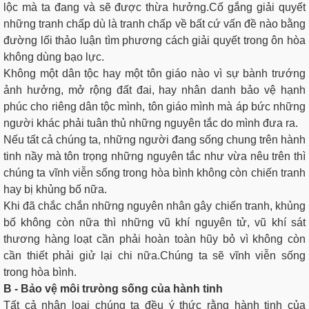
lộc mà ta đang và sẽ được thừa hưởng.Cố gắng giải quyết
những tranh chấp dù là tranh chấp về bất cứ vấn đề nào bằng
đường lối thảo luận tìm phương cách giải quyết trong ôn hòa
không dùng bạo lực.
Không một dân tộc hay một tôn giáo nào vì sự bành trướng
ảnh hưởng, mở rộng đất đai, hay nhân danh bảo vệ hạnh
phúc cho riêng dân tộc mình, tôn giáo mình mà áp bức những
người khác phải tuân thủ những nguyên tắc do mình đưa ra.
Nếu tất cả chúng ta, những người đang sống chung trên hành
tinh nầy mà tôn trọng những nguyên tắc như vừa nêu trên thì
chúng ta vĩnh viễn sống trong hòa bình không còn chiến tranh
hay bị khủng bố nữa.
Khi đã chắc chắn những nguyên nhân gây chiến tranh, khủng
bố không còn nữa thì những vũ khí nguyên tử, vũ khí sát
thương hàng loạt cần phải hoàn toàn hũy bỏ vì không còn
cần thiết phải giử lại chi nữa.Chúng ta sẽ vĩnh viễn sống
trong hòa bình.
B - Bảo vệ môi trưòng sống của hành tinh
Tất cả nhân loại chúng ta đều ý thức rằng hành tinh của