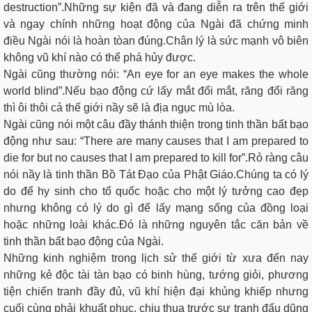
destruction”.Những sự kiện đã và đang diễn ra trên thế giới
và ngay chính những hoạt động của Ngài đã chứng minh
điều Ngài nói là hoàn tòan đúng.Chân lý là sức mạnh vô biên
không vũ khí nào có thể phá hủy được.
Ngài cũng thường nói: “An eye for an eye makes the whole
world blind”.Nếu bạo động cứ lấy mắt đổi mắt, răng đổi răng
thì ôi thôi cả thế giới nầy sẽ là địa ngục mù lòa.
Ngài cũng nói một câu đầy thánh thiện trong tinh thần bất bạo
động như sau: “There are many causes that I am prepared to
die for but no causes that I am prepared to kill for”.Rỏ ràng câu
nói nầy là tinh thần Bồ Tát Đạo của Phật Giáo.Chúng ta có lý
do để hy sinh cho tổ quốc hoặc cho một lý tưởng cao đẹp
nhưng không có lý do gì để lấy mạng sống của đồng loại
hoặc những loài khác.Đó là những nguyên tắc căn bản về
tinh thần bất bạo động của Ngài.
Những kinh nghiệm trong lịch sử thế giới từ xưa đến nay
những kẻ độc tài tàn bạo có binh hùng, tướng giỏi, phương
tiện chiến tranh đầy đủ, vũ khí hiện đại khủng khiếp nhưng
cuối cùng phải khuất phục, chịu thua trước sự tranh đấu dũng