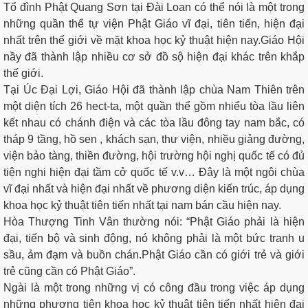
Tổ đình Phật Quang Sơn tại Đài Loan có thể nói là một trong
những quần thể tự viện Phật Giáo vĩ đại, tiên tiến, hiện đại
nhất trên thế giới về mặt khoa học kỷ thuật hiện nay.Giáo Hội
nầy đã thành lập nhiều cơ sở đồ sộ hiện đại khác trên khắp
thế giới.
Tại Úc Đại Lợi, Giáo Hội đã thành lập chùa Nam Thiên trên
một diện tích 26 hect-ta, một quần thể gồm nhiểu tòa lầu liên
kết nhau có chánh điện và các tòa lầu đông tay nam bắc, có
tháp 9 tầng, hồ sen , khách sạn, thư viện, nhiều giảng đường,
viện bảo tàng, thiền đường, hội trường hội nghị quốc tế có đủ
tiện nghi hiện đại tầm cở quốc tế v.v… Đây là một ngôi chùa
vĩ đại nhất và hiện đại nhất về phương diện kiến trúc, áp dụng
khoa học kỷ thuật tiên tiến nhất tại nam bán cầu hiện nay.
Hòa Thượng Tinh Vân thường nói: “Phật Giáo phải là hiện
đại, tiến bộ và sinh động, nó không phải là một bức tranh u
sầu, ảm đạm và buồn chán.Phật Giáo cần có giới trẻ và giới
trẻ cũng cần có Phật Giáo”.
Ngài là một trong những vị có công đầu trong việc áp dụng
những phương tiện khoa học kỷ thuật tiên tiến nhất hiện đại