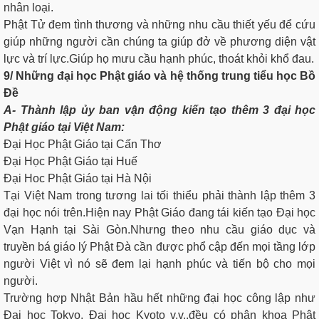
nhân loại.
Phật Tử đem tình thương và những nhu cầu thiết yếu để cứu
giúp những người cần chúng ta giúp đở về phương diện vật
lực và trí lực.Giúp họ mưu cầu hạnh phúc, thoát khỏi khổ đau.
9/ Những đại học Phật giáo và hệ thống trung tiểu học Bồ
Đề
A- Thành lập ủy ban vận động kiến tạo thêm 3 đại học
Phật giáo tại Việt Nam:
Đại Học Phật Giáo tại Cấn Thơ
Đại Học Phật Giáo tại Huế
Đại Hoc Phật Giáo tại Hà Nội
Tại Việt Nam trong tương lai tối thiểu phải thành lập thêm 3
đại học nói trên.Hiện nay Phật Giáo đang tái kiến tạo Đại học
Vạn Hạnh tại Sài Gòn.Nhưng theo nhu cầu giáo dục và
truyền bá giáo lý Phật Đà cần được phổ cập đến mọi tầng lớp
người Việt vì nó sẽ đem lại hạnh phúc và tiến bộ cho mọi
người.
Trường hợp Nhật Bản hầu hết những đại học công lập như
Đại học Tokyo, Đại học Kyoto v.v..đều có phân khoa Phật