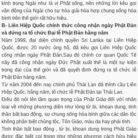
kính trọng Ngài như là vị Phật sống, nên những lời kêu gọi
vận động của Ngài cho sự hòa giải hòa hợp chung sống hòa
bình trên thế giới rất hữu hiệu.
B- Liên Hiệp Quốc chính thức công nhận ngày Phật Đản
và đứng ra tổ chức Đại lễ Phật Đản hằng năm
Năm 1999, đại diện chính quyền Sri Lanka tại Liên Hiệp
Quốc, được 20 nước ủng hộ, đã kêu gọi Liên Hiệp Quốc
công nhận ngày Phật Đản.Sau đó chính cơ quan Quốc Tế
nầy đã công nhận ngày Đức Phật xuất thế là một sự kiện
trọng đại của thế giới và đã quyết định đứng ra tổ chức lễ
Phật Đản hàng năm.
Từ năm 2004 đến nay chính phủ Thái Lan đã thỉnh cầu Liên
Hiệp Quốc, hằng năm, tổ chức lễ Phật Đản tại Thái Lan.
Điều đó nói lên tầm quan trọng của Phật Giáo đối vớí nhân
loại về những phương diện như lòng từ bi, khoan dung, tinh
thần bất bạo động, sự chung sống hòa bình giữa các dân tộc
không phân biệt chủng tộc, Tôn Giáo, màu da hay phái tính.
Tinh thần bất bạo động , từ bi, khoan dung trong Phật Giáo
được đặc biệt coi trọng như những phương cách hửu hiệu