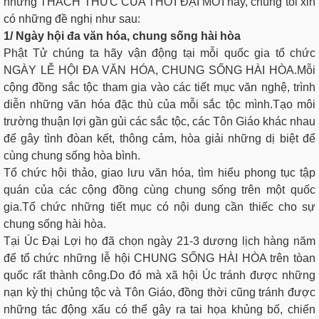
những THÁCH THỨC CỦA THỜI ĐẠI MỚI nầy, chúng tôi xin
có những đề nghị như sau:
1/ Ngày hội đa văn hóa, chung sống hài hòa
Phật Tử chúng ta hãy vận động tại mỗi quốc gia tổ chức
NGÀY LỄ HỘI ĐA VĂN HÓA, CHUNG SỐNG HÀI HÒA.Mỗi
cộng đồng sắc tộc tham gia vào các tiết mục văn nghệ, trình
diễn những văn hóa đặc thù của mỗi sắc tộc mình.Tạo môi
trường thuận lợi gần gủi các sắc tộc, các Tôn Giáo khác nhau
để gây tình đòan kết, thông cảm, hòa giải những dị biệt để
cùng chung sống hòa bình.
Tổ chức hội thảo, giao lưu văn hóa, tìm hiểu phong tục tập
quán của các cộng đồng cùng chung sống trên một quốc
gia.Tổ chức những tiết mục có nội dung cần thiếc cho sự
chung sống hài hòa.
Tại Úc Đại Lợi họ đã chọn ngày 21-3 dương lịch hàng năm
để tổ chức những lễ hội CHUNG SỐNG HÀI HÒA trên tòan
quốc rất thành công.Do đó mà xã hội Úc tránh được những
nạn kỳ thị chủng tộc và Tôn Giáo, đồng thời cũng tránh được
những tác động xấu có thể gây ra tai họa khủng bố, chiến