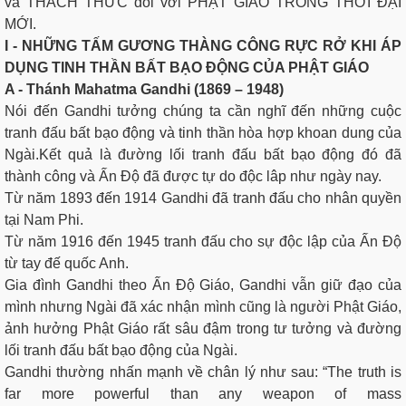
và THÁCH THỨC đối với PHẬT GIÁO TRONG THỜI ĐẠI
MỚI.
I - NHỮNG TẤM GƯƠNG THÀNG CÔNG RỰC RỞ KHI ÁP
DỤNG TINH THẦN BẤT BẠO ĐỘNG CỦA PHẬT GIÁO
A - Thánh Mahatma Gandhi (1869 – 1948)
Nói đến Gandhi tưởng chúng ta cần nghĩ đến những cuộc
tranh đấu bất bạo động và tinh thần hòa hợp khoan dung của
Ngài.Kết quả là đường lối tranh đấu bất bạo động đó đã
thành công và Ấn Độ đã được tự do độc lâp như ngày nay.
Từ năm 1893 đến 1914 Gandhi đã tranh đấu cho nhân quyền
tại Nam Phi.
Từ năm 1916 đến 1945 tranh đấu cho sự độc lập của Ấn Độ
từ tay đế quốc Anh.
Gia đình Gandhi theo Ấn Độ Giáo, Gandhi vẫn giữ đạo của
mình nhưng Ngài đã xác nhận mình cũng là người Phật Giáo,
ảnh hưởng Phật Giáo rất sâu đậm trong tư tưởng và đường
lối tranh đấu bất bạo động của Ngài.
Gandhi thường nhấn mạnh về chân lý như sau: “The truth is
far more powerful than any weapon of mass