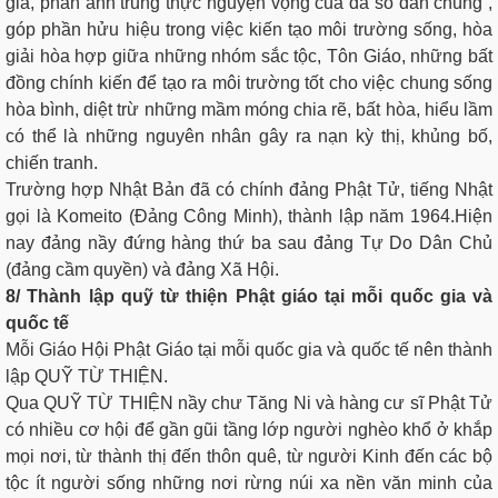
gia, phản ảnh trung thực nguyện vọng của đa số dân chúng ,
góp phần hửu hiệu trong việc kiến tạo môi trường sống, hòa
giải hòa hợp giữa những nhóm sắc tộc, Tôn Giáo, những bất
đồng chính kiến để tạo ra môi trường tốt cho việc chung sống
hòa bình, diệt trừ những mầm móng chia rẽ, bất hòa, hiểu lầm
có thể là những nguyên nhân gây ra nạn kỳ thị, khủng bố,
chiến tranh.
Trường hợp Nhật Bản đã có chính đảng Phật Tử, tiếng Nhật
gọi là Komeito (Đảng Công Minh), thành lập năm 1964.Hiện
nay đảng nầy đứng hàng thứ ba sau đảng Tự Do Dân Chủ
(đảng cầm quyền) và đảng Xã Hội.
8/ Thành lập quỹ từ thiện Phật giáo tại mỗi quốc gia và
quốc tế
Mỗi Giáo Hội Phật Giáo tại mỗi quốc gia và quốc tế nên thành
lập QUỸ TỪ THIỆN.
Qua QUỸ TỪ THIỆN nầy chư Tăng Ni và hàng cư sĩ Phật Tử
có nhiều cơ hội để gần gũi tầng lớp người nghèo khổ ở khắp
mọi nơi, từ thành thị đến thôn quê, từ người Kinh đến các bộ
tộc ít người sống những nơi rừng núi xa nền văn minh của