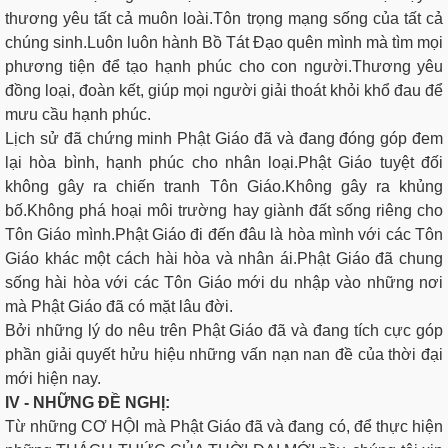
thương yêu tất cả muôn loài.Tôn trọng mạng sống của tất cả
chúng sinh.Luôn luôn hành Bồ Tát Đạo quên mình mà tìm mọi
phương tiện để tạo hạnh phúc cho con người.Thương yêu
đồng loại, đoàn kết, giúp mọi người giải thoát khỏi khổ đau để
mưu cầu hạnh phúc.
Lịch sử đã chứng minh Phật Giáo đã và đang đóng góp đem
lại hòa bình, hạnh phúc cho nhân loại.Phật Giáo tuyệt đối
không gây ra chiến tranh Tôn Giáo.Không gây ra khủng
bố.Không phá hoại môi trường hay giành đất sống riêng cho
Tôn Giáo mình.Phật Giáo đi đến đâu là hòa mình với các Tôn
Giáo khác một cách hài hòa và nhân ái.Phật Giáo đã chung
sống hài hòa với các Tôn Giáo mới du nhập vào những nơi
mà Phật Giáo đã có mặt lâu đời.
Bởi những lý do nêu trên Phật Giáo đã và đang tích cực góp
phần giải quyết hửu hiệu những vấn nạn nan đề của thời đại
mới hiện nay.
IV - NHỮNG ĐỀ NGHỊ:
Từ những CƠ HỘI mà Phật Giáo đã và đang có, để thực hiện