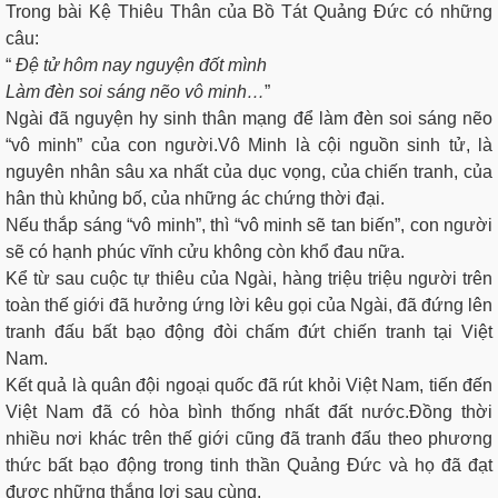
Trong bài Kệ Thiêu Thân của Bồ Tát Quảng Đức có những
câu:
“
Đệ tử hôm nay nguyện đốt mình
Làm đèn soi sáng nẽo vô minh…
”
Ngài đã nguyện hy sinh thân mạng để làm đèn soi sáng nẽo
“vô minh” của con người.Vô Minh là cội nguồn sinh tử, là
nguyên nhân sâu xa nhất của dục vọng, của chiến tranh, của
hân thù khủng bố, của những ác chứng thời đại.
Nếu thắp sáng “vô minh”, thì “vô minh sẽ tan biến”, con người
sẽ có hạnh phúc vĩnh cửu không còn khổ đau nữa.
Kể từ sau cuộc tự thiêu của Ngài, hàng triệu triệu người trên
toàn thế giới đã hưởng ứng lời kêu gọi của Ngài, đã đứng lên
tranh đấu bất bạo động đòi chấm đứt chiến tranh tại Việt
Nam.
Kết quả là quân đội ngoại quốc đã rút khỏi Việt Nam, tiến đến
Việt Nam đã có hòa bình thống nhất đất nước.Đồng thời
nhiều nơi khác trên thế giới cũng đã tranh đấu theo phương
thức bất bạo động trong tinh thần Quảng Đức và họ đã đạt
được những thắng lợi sau cùng.