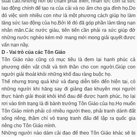
suất cao.Những nơi đó chậm phát triễn, nhân lực còn là sức
lao động chính để tạo ra của cải và no ấm cho gia đình họ.Do
đó việc sinh nhiều con như là một phương cách giúp họ làm
tăng sức lao động của họ.Bởi lẽ đó đã góp phần làm tăng nạn
nhân mãn.Các nước giàu, tiên tiến cần phải ra sức giúp đở
những nước nghèo kém mở mang mới mong giải quyết được
vấn nạn nầy.
D - Vai trò của các Tôn Giáo
Tôn Giáo nào cũng có mục tiêu là đem lại hạnh phúc cả
phương diện vật chất và tinh thần cho con người.Giúp con
người giải thoát khỏi những khổ đau ràng buộc họ.
Thế nhưng trong quá khứ và đang diễn tiến đến hiện tại, có
những người khi hăng say đi giảng đạo khuyên mọi người
thực hành giải thoát khỏi khổ đau để được hạnh phúc, họ lại
rơi vào tình trạng là đi bành trướng Tôn Giáo của họ.Họ muốn
Tôn Giáo mình phải có nhiều người theo, phải tranh dành đất
sống riêng, thậm chí vỏ trang tranh đấu để lập ra quốc gia
riêng cho Tôn Giáo mình.
Những người nào dám cải đạo để theo Tôn Giáo khác sẽ bị