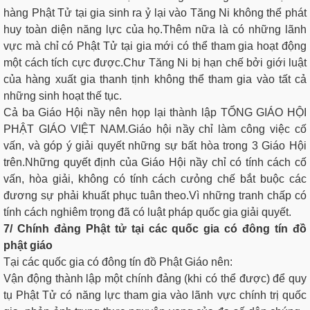
hàng Phật Tử tại gia sinh ra ỷ lại vào Tăng Ni không thể phát
huy toàn diện năng lực của họ.Thêm nữa là có những lãnh
vực mà chỉ có Phật Tử tại gia mới có thể tham gia hoạt động
một cách tích cực được.Chư Tăng Ni bị hạn chế bởi giới luật
của hàng xuất gia thanh tịnh không thể tham gia vào tất cả
những sinh hoạt thế tục.
Cả ba Giáo Hội nầy nên họp lại thành lập TỔNG GIÁO HỘI
PHẬT GIÁO VIỆT NAM.Giáo hội nầy chỉ làm công việc cố
vấn, và góp ý giải quyết những sự bất hòa trong 3 Giáo Hội
trên.Những quyết định của Giáo Hội nầy chỉ có tính cách cố
vấn, hòa giải, không có tính cách cưỏng chế bắt buộc các
đương sự phải khuất phục tuân theo.Vì những tranh chấp có
tính cách nghiêm trọng đã có luật pháp quốc gia giải quyết.
7/ Chính đảng Phật tử tại các quốc gia có đông tín đồ
phật giáo
Tại các quốc gia có đông tín đồ Phật Giáo nên:
Vận động thành lập một chính đảng (khi có thể được) để quy
tụ Phật Tử có năng lực tham gia vào lãnh vực chính trị quốc