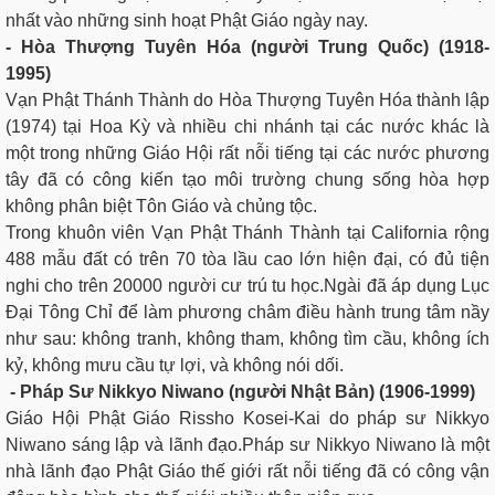
nhất vào những sinh hoạt Phật Giáo ngày nay.
- Hòa Thượng Tuyên Hóa (người Trung Quốc) (1918-
1995)
Vạn Phật Thánh Thành do Hòa Thượng Tuyên Hóa thành lập
(1974) tại Hoa Kỳ và nhiều chi nhánh tại các nước khác là
một trong những Giáo Hội rất nỗi tiếng tại các nước phương
tây đã có công kiến tạo môi trường chung sống hòa hợp
không phân biệt Tôn Giáo và chủng tộc.
Trong khuôn viên Vạn Phật Thánh Thành tại California rộng
488 mẫu đất có trên 70 tòa lầu cao lớn hiện đại, có đủ tiện
nghi cho trên 20000 người cư trú tu học.Ngài đã áp dụng Lục
Đại Tông Chỉ để làm phương châm điều hành trung tâm nầy
như sau: không tranh, không tham, không tìm cầu, không ích
kỷ, không mưu cầu tự lợi, và không nói dối.
- Pháp Sư Nikkyo Niwano (người Nhật Bản) (1906-1999)
Giáo Hội Phật Giáo Rissho Kosei-Kai do pháp sư Nikkyo
Niwano sáng lập và lãnh đạo.Pháp sư Nikkyo Niwano là một
nhà lãnh đạo Phật Giáo thế giới rất nỗi tiếng đã có công vận