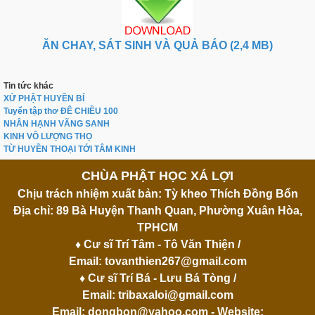
ĂN CHAY, SÁT SINH VÀ QUẢ BÁO (2,4 MB)
Tin tức khác
XỨ PHẬT HUYỀN BÍ
Tuyển tập thơ ĐÊ CHIỀU 100
NHÂN HẠNH VÃNG SANH
KINH VÔ LƯỢNG THỌ
TỪ HUYỀN THOẠI TỚI TÂM KINH
CHÙA PHẬT HỌC XÁ LỢI
Chịu trách nhiệm xuất bản: Tỳ kheo Thích Đồng Bổn
Địa chỉ: 89 Bà Huyện Thanh Quan, Phường Xuân Hòa,
TPHCM
♦ Cư sĩ Trí Tâm - Tô Văn Thiện /
Email:
tovanthien267@gmail.com
♦ Cư sĩ Trí Bá - Lưu Bá Tòng /
Email:
tribaxaloi@gmail.com
Email:
dongbon@yahoo.com
- Website: