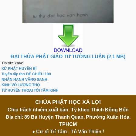
ĐẠI THỪA PHẬT GIÁO TƯ TƯỞNG LUẬN (2,1 MB)
Tin tức khác
XỨ PHẬT HUYỀN BÍ
Tuyển tập thơ ĐÊ CHIỀU 100
NHÂN HẠNH VÃNG SANH
KINH VÔ LƯỢNG THỌ
TỪ HUYỀN THOẠI TỚI TÂM KINH
CHÙA PHẬT HỌC XÁ LỢI
Chịu trách nhiệm xuất bản: Tỳ kheo Thích Đồng Bổn
Địa chỉ: 89 Bà Huyện Thanh Quan, Phường Xuân Hòa,
TPHCM
♦ Cư sĩ Trí Tâm - Tô Văn Thiện /