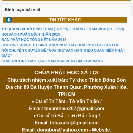
Bình luận bài viết
TIN TỨC KHÁC
TỪ QUANG XUÂN BÍNH THÂN (TẬP 15) – THÁNG 1 NĂM 2016 (PL. 2559)
HỘI SÁCH XUÂN BÍNH THÂN 2016
BAN PHẬT HỌC TỔNG KẾT NĂM 2015
CHƯƠNG TRÌNH TẾT BÍNH THÂN 2016 TẠI CHÙA PHẬT HỌC XÁ LỢI
NÓI CHUYỆN CHUYÊN ĐỀ “GIẢI TRỪ SAO HẠN THEO QUAN NIỆM PHẬT
GIÁO”
KHAI TRƯƠNG BẢO TÀNG VĂN HÓA PHẬT GIÁO ĐÀ NẴNG
CHÙA PHẬT HỌC XÁ LỢI
Chịu trách nhiệm xuất bản: Tỳ kheo Thích Đồng Bổn
Địa chỉ: 89 Bà Huyện Thanh Quan, Phường Xuân Hòa,
TPHCM
♦ Cư sĩ Trí Tâm - Tô Văn Thiện /
Email:
tovanthien267@gmail.com
♦ Cư sĩ Trí Bá - Lưu Bá Tòng /
Email:
tribaxaloi@gmail.com
Email:
dongbon@yahoo.com
- Website: