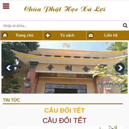
Trang chủ
Tủ sách
Liên hệ
TIN TỨC
CÂU ĐỐI TẾT
CÂU ĐỐI TẾT