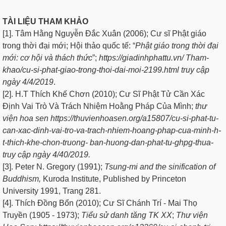
T
ÀI LIỆU THAM KHẢO
[1]. Tâm Hằng Nguyễn Đắc Xuân (2006); Cư sĩ Phật giáo
trong thời đại mới; Hội thảo quốc tế: “
P
h
ậ
t giáo trong thời đại
mới: cơ hội và thách thức
”;
h
ttps://giadinhphattu.vn/ Tham-
khao/cu-si-phat-giao-trong-thoi-dai-moi-2199.html truy cập
ngày 4/4/2019
.
[2]. H.T Thích Khế Chơn (2010); Cư Sĩ Phật Tử Cần Xác
Định Vai Trò Và Trách Nhiệm Hoằng Pháp Của Mình;
t
hư
viện hoa sen https://thuvienhoasen.org/a15807/cu-si-phat-tu-
can-xac-dinh-vai-tro-va-trach-nhiem-hoang-phap-cua-minh-h-
t-thich-khe-chon-truong- ban-huong-dan-phat-tu-ghpg-thua-
truy cập ngày 4/40/2019.
[3]. Peter N. Gregory (1991);
T
sun
g-mi and the sinification of
Buddhism,
Kuroda Institute, Published by Princeton
University 1991, Trang 281.
[4]. Thích Đồng Bổn (2010); Cư Sĩ Chánh Trí - Mai Thọ
Truyền (1905 - 1973);
T
i
ểu sử danh tăng TK XX
;
Thư viện