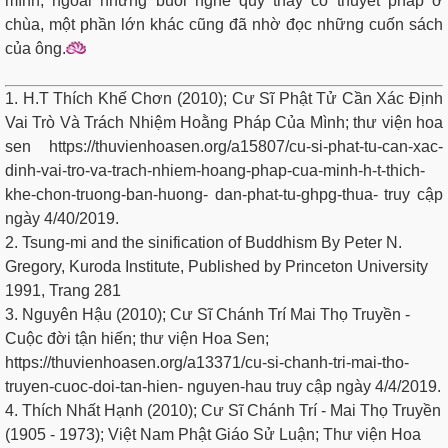
mình, ngoài những buổi nghe quý thầy cô thuyết pháp ở
chùa, một phần lớn khác cũng đã nhờ đọc những cuốn sách
của ông.
1. H.T Thích Khế Chơn (2010); Cư Sĩ Phật Tử Cần Xác Định
Vai Trò Và Trách Nhiệm Hoằng Pháp Của Mình; thư viện hoa
sen https://thuvienhoasen.org/a15807/cu-si-phat-tu-can-xac-
dinh-vai-tro-va-trach-nhiem-hoang-phap-cua-minh-h-t-thich-
khe-chon-truong-ban-huong- dan-phat-tu-ghpg-thua- truy cập
ngày 4/40/2019.
2. Tsung-mi and the sinification of Buddhism By Peter N.
Gregory, Kuroda Institute, Published by Princeton University
1991, Trang 281
3. Nguyên Hậu (2010); Cư Sĩ Chánh Trí Mai Thọ Truyền -
Cuộc đời tận hiến; thư viện Hoa Sen;
https://thuvienhoasen.org/a13371/cu-si-chanh-tri-mai-tho-
truyen-cuoc-doi-tan-hien- nguyen-hau truy cập ngày 4/4/2019.
4. Thích Nhất Hạnh (2010); Cư Sĩ Chánh Trí - Mai Thọ Truyền
(1905 - 1973); Việt Nam Phật Giáo Sử Luận; Thư viện Hoa