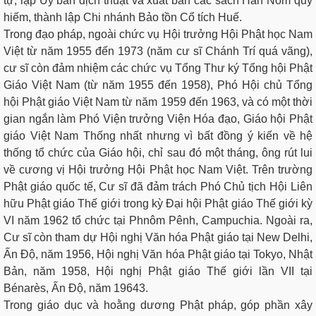
tự, lập Ủy ban dịch thuật và xuất bản các sách Hán Nôm quý
hiếm, thành lập Chi nhánh Bảo tồn Cổ tích Huế.
Trong đạo pháp, ngoài chức vụ Hội trưởng Hội Phật học Nam
Việt từ năm 1955 đến 1973 (năm cư sĩ Chánh Trí quá vãng),
cư sĩ còn đảm nhiệm các chức vụ Tổng Thư ký Tổng hội Phật
Giáo Việt Nam (từ năm 1955 đến 1958), Phó Hội chủ Tổng
hội Phật giáo Việt Nam từ năm 1959 đến 1963, và có một thời
gian ngắn làm Phó Viện trưởng Viện Hóa đạo, Giáo hội Phật
giáo Việt Nam Thống nhất nhưng vì bất đồng ý kiến về hệ
thống tổ chức của Giáo hội, chỉ sau đó một tháng, ông rút lui
về cương vị Hội trưởng Hội Phật học Nam Việt. Trên trường
Phật giáo quốc tế, Cư sĩ đã đảm trách Phó Chủ tịch Hội Liên
hữu Phật giáo Thế giới trong kỳ Đại hội Phật giáo Thế giới kỳ
VI năm 1962 tổ chức tại Phnôm Pênh, Campuchia. Ngoài ra,
Cư sĩ còn tham dự Hội nghị Văn hóa Phật giáo tại New Delhi,
Ấn Độ, năm 1956, Hội nghị Văn hóa Phật giáo tại Tokyo, Nhật
Bản, năm 1958, Hội nghị Phật giáo Thế giới lần VII tại
Bénarès, Ấn Độ, năm 19643.
Trong giáo dục và hoằng dương Phật pháp, góp phần xây