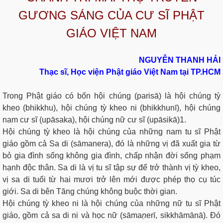
GƯƠNG SÁNG CỦA CƯ SĨ PHẬT
GIÁO VIỆT NAM
N
GU
YỄ
N
T
H
AN
H HẢI
Thạc sĩ, Học viện Phật giáo Việt Nam tại TP.HCM
Trong Phật giáo có bốn hội chúng (parisā) là hội chúng tỳ
kheo (bhikkhu), hội chúng tỳ kheo ni (bhikkhunī), hội chúng
nam cư sĩ (upāsaka), hội chúng nữ cư sĩ (upāsikā)1.
Hội chúng tỳ kheo là hội chúng của những nam tu sĩ Phật
giáo gồm cả Sa di (sāmanera), đó là những vị đã xuất gia từ
bỏ gia đình sống không gia đình, chấp nhận đời sống phạm
hạnh độc thân. Sa di là vị tu sĩ tập sự để trở thành vị tỳ kheo,
vị sa di tuổi từ hai mươi trở lên mới được phép thọ cụ túc
giới. Sa di bên Tăng chúng không buộc thời gian.
Hội chúng tỳ kheo ni là hội chúng của những nữ tu sĩ Phật
giáo, gồm cả sa di ni và học nữ (sāma
ṇ
erī, sikkhāmānā). Đó