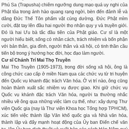
Phú Sa (Trapusha) chiêm ngưỡng dung mạo quá uy nghi của
Phật tỏa trong ánh hào quang rạng ngời, bèn đến đảnh lễ và
dâng Đức Thế Tôn phẩm vật cúng dường. Đức Phật mỉm
cười, đặt tay lên đầu hai người thọ nhận quy y và truyền giới.
Đó là hai Ưu bà tắc đầu tiên của Phật giáo. Cư sĩ là một
người hiểu biết, sống có nhân cách, trách nhiệm và bổn phận
với bản thân, gia đình, người thân và xã hội, có tinh thần cầu
tiến bộ trong ý hướng học đời, học đạo làm người.
Cư sĩ Chánh Trí Mai Thọ Truyền
Mai Thọ Truyền (1905-1973), trong đời sống xã hội, ông là
công chức cao cấp ở miền Nam qua các chức vụ từ tri huyện
đến Quốc vụ khanh đặc trách Văn hóa. Ở vị trí nào, ông cũng
hoàn thành xuất sắc nhiệm vụ được giao. Khi giữ chức vụ
Quốc vụ khánh đặc trách Văn hóa, người ta thường nhắc
nhiều về ông qua những việc làm cụ thể, như: xây dựng Thư
viện Quốc gia (nay là Thư viện Khoa học Tổng hợp TPHCM),
xúc tiến việc thành lập Văn khố quốc gia và Nhà văn hóa,
thành lập và đẩy mạnh hoạt động của Ủy ban Điển chế văn