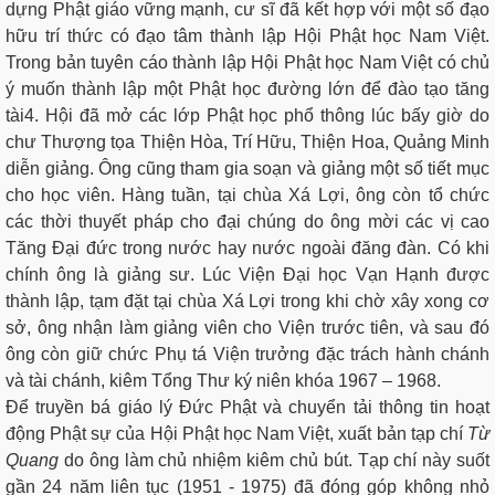
dựng Phật giáo vững mạnh, cư sĩ đã kết hợp với một số đạo
hữu trí thức có đạo tâm thành lập Hội Phật học Nam Việt.
Trong bản tuyên cáo thành lập Hội Phật học Nam Việt có chủ
ý muốn thành lập một Phật học đường lớn để đào tạo tăng
tài4. Hội đã mở các lớp Phật học phổ thông lúc bấy giờ do
chư Thượng tọa Thiện Hòa, Trí Hữu, Thiện Hoa, Quảng Minh
diễn giảng. Ông cũng tham gia soạn và giảng một số tiết mục
cho học viên. Hàng tuần, tại chùa Xá Lợi, ông còn tổ chức
các thời thuyết pháp cho đại chúng do ông mời các vị cao
Tăng Đại đức trong nước hay nước ngoài đăng đàn. Có khi
chính ông là giảng sư. Lúc Viện Đại học Vạn Hạnh được
thành lập, tạm đặt tại chùa Xá Lợi trong khi chờ xây xong cơ
sở, ông nhận làm giảng viên cho Viện trước tiên, và sau đó
ông còn giữ chức Phụ tá Viện trưởng đặc trách hành chánh
và tài chánh, kiêm Tổng Thư ký niên khóa 1967 – 1968.
Để truyền bá giáo lý Đức Phật và chuyển tải thông tin hoạt
động Phật sự của Hội Phật học Nam Việt, xuất bản tạp chí
Từ
Quang
do ông làm chủ nhiệm kiêm chủ bút. Tạp chí này suốt
gần 24 năm liên tục (1951 - 1975) đã đóng góp không nhỏ