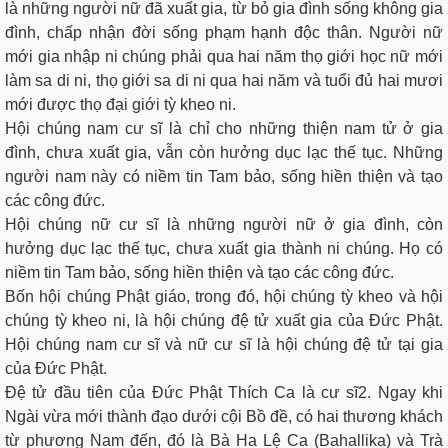
là những người nữ đã xuất gia, từ bỏ gia đình sống không gia
đình, chấp nhận đời sống phạm hạnh độc thân. Người nữ
mới gia nhập ni chúng phải qua hai năm thọ giới học nữ mới
làm sa di ni, thọ giới sa di ni qua hai năm và tuổi đủ hai mươi
mới được thọ đại giới tỳ kheo ni.
Hội chúng nam cư sĩ là chỉ cho những thiện nam tử ở gia
đình, chưa xuất gia, vẫn còn hưởng dục lạc thế tục. Những
người nam này có niềm tin Tam bảo, sống hiền thiện và tạo
các công đức.
Hội chúng nữ cư sĩ là những người nữ ở gia đình, còn
hưởng dục lạc thế tục, chưa xuất gia thành ni chúng. Họ có
niềm tin Tam bảo, sống hiền thiện và tạo các công đức.
Bốn hội chúng Phật giáo, trong đó, hội chúng tỳ kheo và hội
chúng tỳ kheo ni, là hội chúng đệ tử xuất gia của Đức Phật.
Hội chúng nam cư sĩ và nữ cư sĩ là hội chúng đệ tử tại gia
của Đức Phật.
Đệ tử đầu tiên của Đức Phật Thích Ca là cư sĩ2. Ngay khi
Ngài vừa mới thành đạo dưới cội Bồ đề, có hai thương khách
từ phương Nam đến, đó là Bà Ha Lệ Ca (Bahallika) và Trà