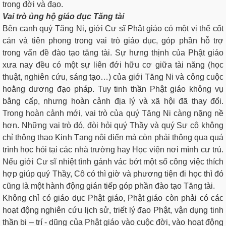
trong đời và đạo.
V
a
i trò ủng hộ giáo dục Tăng tài
Bên cạnh quý Tăng Ni, giới Cư sĩ Phật giáo có một vị thế cốt
cán và tiên phong trong vai trò giáo dục, góp phần hỗ trợ
trong vấn đề đào tạo tăng tài. Sự hưng thịnh của Phật giáo
xưa nay đều có một sự liên đới hữu cơ giữa tài năng (học
thuật, nghiên cứu, sáng tạo…) của giới Tăng Ni và công cuộc
hoằng dương đạo pháp. Tuy tinh thần Phật giáo không vụ
bằng cấp, nhưng hoàn cảnh địa lý và xã hội đã thay đổi.
Trong hoàn cảnh mới, vai trò của quý Tăng Ni càng nặng nề
hơn. Những vai trò đó, đòi hỏi quý Thầy và quý Sư cô không
chỉ thông thạo Kinh Tạng nội điển mà còn phải thông qua quá
trình học hỏi tại các nhà trường hay Học viện nơi mình cư trú.
Nếu giới Cư sĩ nhiệt tình gánh vác bớt một số công việc thích
hợp giúp quý Thầy, Cô có thì giờ và phương tiện đi học thì đó
cũng là một hành động gián tiếp góp phần đào tạo Tăng tài.
Không chỉ có giáo dục Phật giáo, Phật giáo còn phải có các
hoạt động nghiên cứu lịch sử, triết lý đạo Phật, vận dụng tinh
thần bi – trí - dũng của Phật giáo vào cuộc đời, vào hoạt động