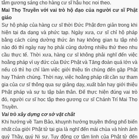
tâm gương sáng cho hàng cư sĩ hậu học noi theo.
M
a
i Thọ Truyền với vai trò hộ đạo của người cư sĩ Phật
giáo
Sự hộ pháp của hàng cư sĩ thời Đức Phật đơn giản trong khi
hiện tại đa dạng và phức tạp. Ngày xưa, cư sĩ chỉ hộ pháp
bằng cách cúng dường thức ăn hay không gian tu tập nhỏ
nào đó thì ngày nay họ phải cúng dường nhiều thứ theo nhu
cầu thực tế. Thời xưa, hàng cư sĩ không phải nghĩ đến việc
hoằng pháp vì uy đức của Đức Phật và Tăng đoàn quá lớn và
nếu có thì họ chỉ làm việc giới thiệu tín chúng đến gặp Phật
hay Thánh chúng. Thời nay, việc hoằng pháp rất cần sự tham
gia của cư sĩ thông qua sự giảng dạy, xuất bản hay giới thiệu
Phật pháp và sự tu tập bản thân. Để thực hiện đúng vai trò
đó, người cư sĩ học tập theo gương cư sĩ Chánh Trí Mai Thọ
Truyền.
V
a
i trò xây dựng cơ sở vật chất
Khi hướng về Tam Bảo, khuynh hướng truyền thống phổ biến
nhất của giới Phật tử tại gia là nghĩ đến mái chùa và hình ảnh
quý Thầy, quý Ni sư. Tuy động cơ tâm linh của Phật tử đến