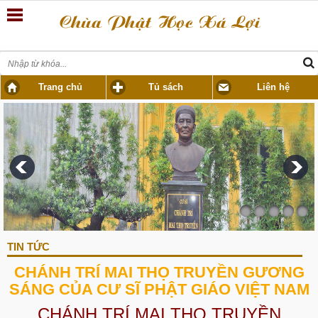
Trang chủ
Tủ sách
Liên hệ
TIN TỨC
CHÁNH TRÍ MAI THỌ TRUYỀN GƯƠNG
SÁNG CỦA CƯ SĨ PHẬT GIÁO VIỆT NAM
CHÁNH TRÍ MAI THỌ TRUYỀN