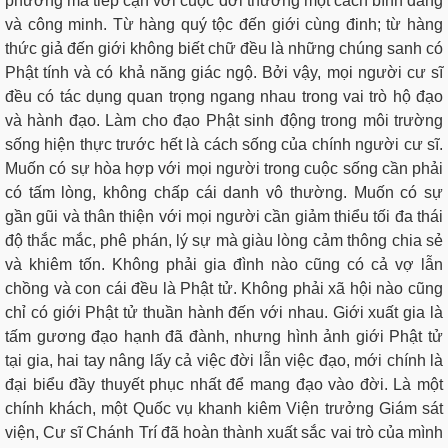
phương mà tiếp cận với cuộc đời thường một cách bình đẳng
và công minh. Từ hàng quý tộc đến giới cùng đinh; từ hàng
thức giả đến giới không biết chữ đều là những chúng sanh có
Phật tính và có khả năng giác ngộ. Bởi vậy, mọi người cư sĩ
đều có tác dụng quan trọng ngang nhau trong vai trò hộ đạo
và hành đạo. Làm cho đạo Phật sinh động trong môi trường
sống hiện thực trước hết là cách sống của chính người cư sĩ.
Muốn có sự hòa hợp với mọi người trong cuộc sống cần phải
có tấm lòng, không chấp cái danh vô thường. Muốn có sự
gần gũi và thân thiện với mọi người cần giảm thiểu tối đa thái
độ thắc mắc, phê phán, lý sự mà giàu lòng cảm thông chia sẻ
và khiêm tốn. Không phải gia đình nào cũng có cả vợ lẫn
chồng và con cái đều là Phật tử. Không phải xã hội nào cũng
chỉ có giới Phật tử thuần hành đến với nhau. Giới xuất gia là
tấm gương đạo hạnh đã đành, nhưng hình ảnh giới Phật tử
tại gia, hai tay nâng lấy cả việc đời lẫn việc đạo, mới chính là
đại biểu đầy thuyết phục nhất để mang đạo vào đời. Là một
chính khách, một Quốc vụ khanh kiêm Viện trưởng Giám sát
viện, Cư sĩ Chánh Trí đã hoàn thành xuất sắc vai trò của mình