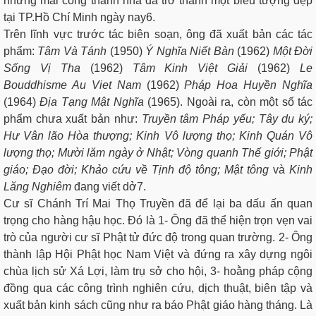
những mái cong thanh nhã đã trở thành một biểu tượng đẹp
tại TP.Hồ Chí Minh ngày nay6.
Trên lĩnh vực trước tác biên soạn, ông đã xuất bản các tác
phẩm:
T
â
m Và Tánh
(1950)
Ý Nghĩa Niết Bàn
(1962)
M
ộ
t Đời
Sống Vị Tha
(1962)
T
â
m Kinh Việt Giải
(1962)
L
e
Bouddhisme Au Viet Nam
(1962)
P
h
á
p Hoa Huyền Nghĩa
(1964)
Đ
ị
a Tạng Mật Nghĩa
(1965). Ngoài ra, còn một số tác
phẩm chưa xuất bản như:
T
r
u
y
ền tâm Pháp yếu; Tây du ký;
Hư Vân lão Hòa thượng; Kinh Vô lượng thọ; Kinh Quán Vô
lượng thọ; Mười lăm ngày ở Nhật; Vòng quanh Thế giới; Phật
giáo; Đạo đời; Khảo cứu về Tịnh độ tông; Mật tông
và
K
i
n
h
Lăng Nghiêm
đang viết dở7.
Cư sĩ Chánh Trí Mai Thọ Truyền đã để lại ba dấu ấn quan
trọng cho hàng hậu học. Đó là 1- Ông đã thể hiện trọn vẹn vai
trò của người cư sĩ Phật tử đức độ trong quan trường. 2- Ông
thành lập Hội Phật học Nam Việt và đứng ra xây dựng ngôi
chùa lịch sử Xá Lợi, làm trụ sở cho hội, 3- hoằng pháp cộng
đồng qua các công trình nghiên cứu, dịch thuật, biên tập và
xuất bản kinh sách cũng như ra báo Phật giáo hàng tháng. Là