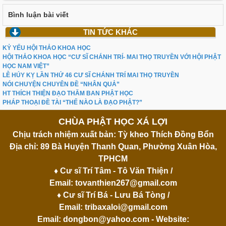
Bình luận bài viết
TIN TỨC KHÁC
KỶ YẾU HỘI THẢO KHOA HỌC
HỘI THẢO KHOA HỌC “CƯ SĨ CHÁNH TRÍ- MAI THỌ TRUYỀN VỚI HỘI PHẬT
HỌC NAM VIỆT”
LỄ HÚY KỴ LẦN THỨ 46 CƯ SĨ CHÁNH TRÍ MAI THỌ TRUYỀN
NÓI CHUYỆN CHUYÊN ĐỀ “NHÂN QUẢ”
HT THÍCH THIỆN ĐẠO THĂM BAN PHẬT HỌC
PHÁP THOẠI ĐỀ TÀI “THẾ NÀO LÀ ĐẠO PHẬT?”
CHÙA PHẬT HỌC XÁ LỢI
Chịu trách nhiệm xuất bản: Tỳ kheo Thích Đồng Bổn
Địa chỉ: 89 Bà Huyện Thanh Quan, Phường Xuân Hòa,
TPHCM
♦ Cư sĩ Trí Tâm - Tô Văn Thiện /
Email:
tovanthien267@gmail.com
♦ Cư sĩ Trí Bá - Lưu Bá Tòng /
Email:
tribaxaloi@gmail.com
Email:
dongbon@yahoo.com
- Website: