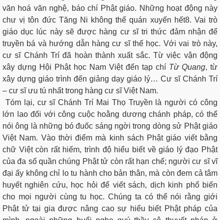
văn hoá văn nghệ, báo chí Phật giáo. Những hoạt động này
chư vị tôn đức Tăng Ni không thể quán xuyến hết8. Vai trò
giáo dục lúc này sẽ được hàng cư sĩ tri thức đảm nhận để
truyền bá và hướng dẫn hàng cư sĩ thế học. Với vai trò này,
cư sĩ Chánh Trí đã hoàn thành xuất sắc. Từ việc vận động
xây dựng Hội Phật học Nam Việt đến tạp chí
Từ Quang
, từ
xây dựng giáo trình đến giảng dạy giáo lý… Cư sĩ Chánh Trí
– cư sĩ ưu tú nhất trong hàng cư sĩ Việt Nam.
Tóm lại, cư sĩ Chánh Trí Mai Thọ Truyền là người có công
lớn lao đối với công cuộc hoằng dương chánh pháp, có thể
nói ông là những bó đuốc sáng ngời trong dòng sử Phật giáo
Việt Nam. Vào thời điểm mà kinh sách Phật giáo viết bằng
chữ Việt còn rất hiếm, trình độ hiểu biết về giáo lý đạo Phật
của đa số quần chúng Phật tử còn rất hạn chế; người cư sĩ vĩ
đại ấy không chỉ lo tu hành cho bản thân, mà còn đem cả tâm
huyết nghiên cứu, học hỏi để viết sách, dịch kinh phổ biến
cho mọi người cùng tu học. Chúng ta có thể nói rằng giới
Phật tử tại gia được nâng cao sự hiểu biết Phật pháp của