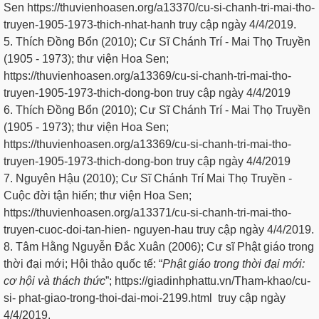
Sen https://thuvienhoasen.org/a13370/cu-si-chanh-tri-mai-tho-
truyen-1905-1973-thich-nhat-hanh truy cập ngày 4/4/2019.
5. Thích Đồng Bổn (2010); Cư Sĩ Chánh Trí - Mai Thọ Truyền
(1905 - 1973); thư viện Hoa Sen;
https://thuvienhoasen.org/a13369/cu-si-chanh-tri-mai-tho-
truyen-1905-1973-thich-dong-bon truy cập ngày 4/4/2019
6. Thích Đồng Bổn (2010); Cư Sĩ Chánh Trí - Mai Thọ Truyền
(1905 - 1973); thư viện Hoa Sen;
https://thuvienhoasen.org/a13369/cu-si-chanh-tri-mai-tho-
truyen-1905-1973-thich-dong-bon truy cập ngày 4/4/2019
7. Nguyên Hậu (2010); Cư Sĩ Chánh Trí Mai Thọ Truyền -
Cuộc đời tận hiến; thư viện Hoa Sen;
https://thuvienhoasen.org/a13371/cu-si-chanh-tri-mai-tho-
truyen-cuoc-doi-tan-hien- nguyen-hau truy cập ngày 4/4/2019.
8. Tâm Hằng Nguyễn Đắc Xuân (2006); Cư sĩ Phật giáo trong
thời đại mới; Hội thảo quốc tế: “
P
h
ậ
t giáo trong thời đại mới:
cơ hội và thách thức
”; https://giadinhphattu.vn/Tham-khao/cu-
si- phat-giao-trong-thoi-dai-moi-2199.html truy cập ngày
4/4/2019.