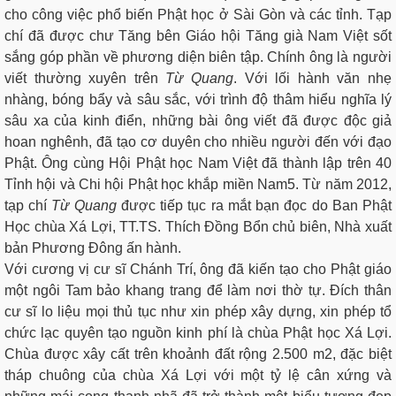
cho công việc phổ biến Phật học ở Sài Gòn và các tỉnh. Tạp
chí đã được chư Tăng bên Giáo hội Tăng già Nam Việt sốt
sắng góp phần về phương diện biên tập. Chính ông là người
viết thường xuyên trên
Từ Quang
. Với lối hành văn nhẹ
nhàng, bóng bẩy và sâu sắc, với trình độ thâm hiểu nghĩa lý
sâu xa của kinh điển, những bài ông viết đã được độc giả
hoan nghênh, đã tạo cơ duyên cho nhiều người đến với đạo
Phật. Ông cùng Hội Phật học Nam Việt đã thành lập trên 40
Tỉnh hội và Chi hội Phật học khắp miền Nam5. Từ năm 2012,
tạp chí
Từ Quang
được tiếp tục ra mắt bạn đọc do Ban Phật
Học chùa Xá Lợi, TT.TS. Thích Đồng Bổn chủ biên, Nhà xuất
bản Phương Đông ấn hành.
Với cương vị cư sĩ Chánh Trí, ông đã kiến tạo cho Phật giáo
một ngôi Tam bảo khang trang để làm nơi thờ tự. Đích thân
cư sĩ lo liệu mọi thủ tục như xin phép xây dựng, xin phép tổ
chức lạc quyên tạo nguồn kinh phí là chùa Phật học Xá Lợi.
Chùa được xây cất trên khoảnh đất rộng 2.500 m2, đặc biệt
tháp chuông của chùa Xá Lợi với một tỷ lệ cân xứng và