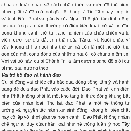
chùa có khác nhau về cách nhận thức và mức độ thể hiện,
nhưng tất cả đều có một gốc rể chung là Tín Tâm hay lòng tin
và kính Đức Phật và giáo lý của Ngài. Thế giới tâm linh riêng
tư của từng cá nhân thường có điều kiện khai mở và un đúc
trong khung cảnh thờ tự trang nghiêm của chùa chiền và tu
viện, dưới sự dìu dắt tinh thần của Tăng, Ni. Ngôi chùa, vì
vậy, không chỉ là ngôi nhà thờ tự mà còn là một thế giới thu
gọn của một cộng đồng của những người có chung niềm tin.
Với vai trò này, cư sĩ Chánh Trí là tấm gương sáng để giới cư
sĩ mai sau nương theo.
V
a
i trò hộ đạo và hành đạo
Cư sĩ đóng vai chiếc cầu bắc qua dòng sông tâm ý và hành
trạng để đưa đạo Phật vào cuộc đời. Đạo Phật và kinh điển
nhà Phật không phải là một kho tàng tri thức đóng khung bất
biến của nhân loại. Trái lại, đạo Phật là một hệ thống tư
tưởng và nguyên tắc hành xử sinh động, không bị biến chất
hay cô lập với thời gian và hoàn cảnh. Đạo Phật không nhằm
chế ngự tư duy của nhân loại như hệ thống luận lý học Tây