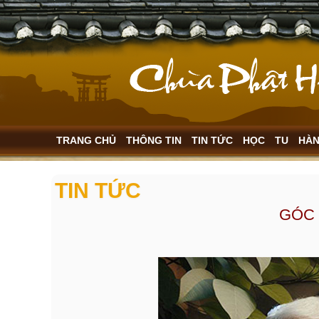
TRANG CHỦ
THÔNG TIN
TIN TỨC
HỌC
TU
HÀ
TIN TỨC
GÓC 