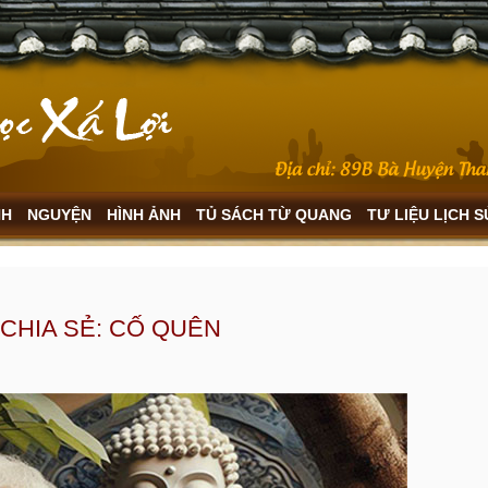
NH
NGUYỆN
HÌNH ẢNH
TỦ SÁCH TỪ QUANG
TƯ LIỆU LỊCH 
CHIA SẺ: CỐ QUÊN