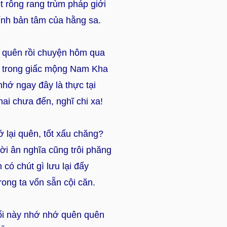
t rỗng rang trùm pháp giới
ính bản tâm của hằng sa.
 quên rồi chuyện hôm qua
 trong giấc mộng Nam Kha
hớ ngay đây là thực tại
ai chưa đến, nghĩ chi xa!
ớ lại quên, tốt xấu chăng?
i ân nghĩa cũng trôi phăng
 có chút gì lưu lại đấy
rong ta vốn sẵn cội căn.
ổi này nhớ nhớ quên quên