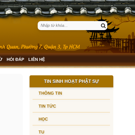
SỬ
HỎI ĐÁP
LIÊN HỆ
TIN SINH HOẠT PHẬT SỰ
THÔNG TIN
TIN TỨC
HỌC
TU