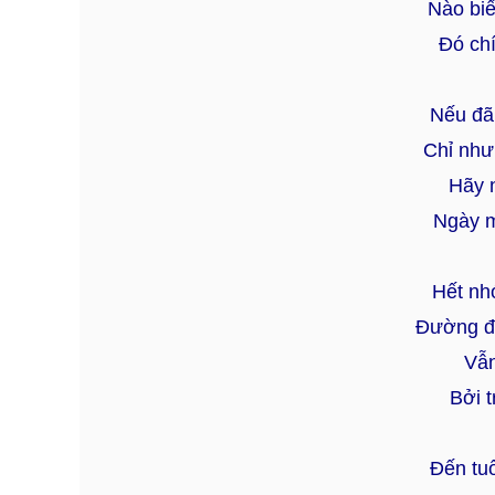
Nào biế
Đó ch
Nếu đã
Chỉ như
Hãy n
Ngày m
Hết nh
Đường đờ
Vẫn
Bởi t
Đến tu