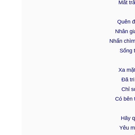
Mất tr
Quên đ
Nhân gi
Nhấn chìm
Sống t
Xa mặt
Đã tr
Chỉ s
Có bên 
Hãy q
Yêu mế