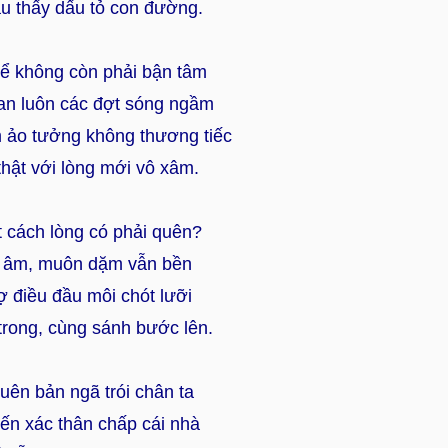
âu thấy dấu tỏ con đường.
ể không còn phải bận tâm
an luôn các đợt sóng ngầm
 ảo tưởng không thương tiếc
hật với lòng mới vô xâm.
 cách lòng có phải quên?
i âm, muôn dặm vẫn bền
ợ điều đầu môi chót lưỡi
trong, cùng sánh bước lên.
uên bản ngã trói chân ta
n xác thân chấp cái nhà