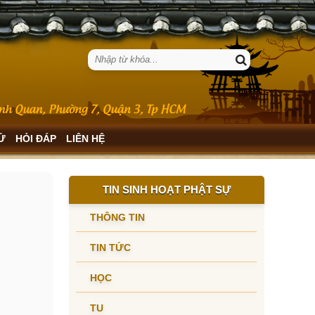
SỬ
HỎI ĐÁP
LIÊN HỆ
TIN SINH HOẠT PHẬT SỰ
THÔNG TIN
TIN TỨC
HỌC
TU