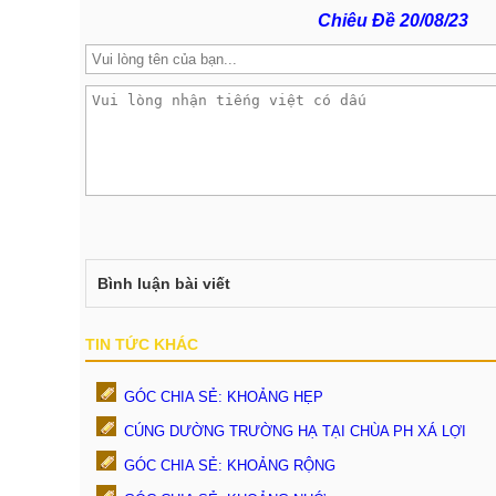
Chiêu Đề 20/08/23
Bình luận bài viết
TIN TỨC KHÁC
GÓC CHIA SẺ: KHOẢNG HẸP
CÚNG DƯỜNG TRƯỜNG HẠ TẠI CHÙA PH XÁ LỢI
GÓC CHIA SẺ: KHOẢNG RỘNG