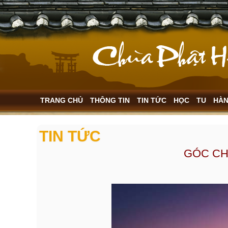
TRANG CHỦ
THÔNG TIN
TIN TỨC
HỌC
TU
HÀ
TIN TỨC
GÓC CH