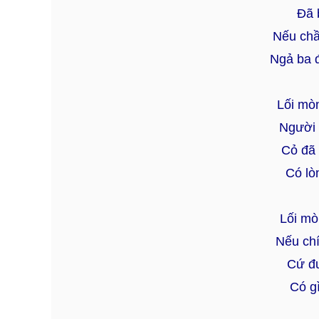
Đã b
Nếu chầ
Ngả ba 
Lối mò
Người 
Cỏ đã 
Có lòn
Lối mò
Nếu chí
Cứ đư
Có g