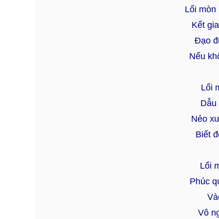
Lối mòn
Kết gia
Đạo đ
Nếu khô
Lối 
Dẫu 
Nẻo xư
Biết đ
Lối 
Phúc q
Vào
Vô ng