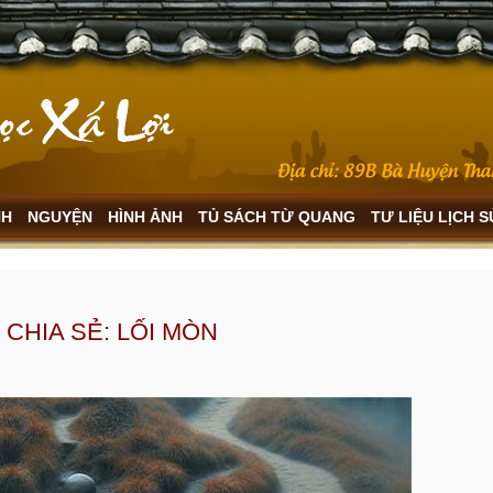
NH
NGUYỆN
HÌNH ẢNH
TỦ SÁCH TỪ QUANG
TƯ LIỆU LỊCH 
CHIA SẺ: LỐI MÒN