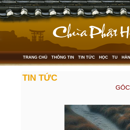
TRANG CHỦ
THÔNG TIN
TIN TỨC
HỌC
TU
HÀ
TIN TỨC
GÓC 