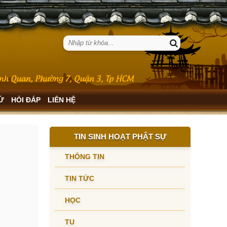
SỬ
HỎI ĐÁP
LIÊN HỆ
TIN SINH HOẠT PHẬT SỰ
THÔNG TIN
TIN TỨC
HỌC
TU