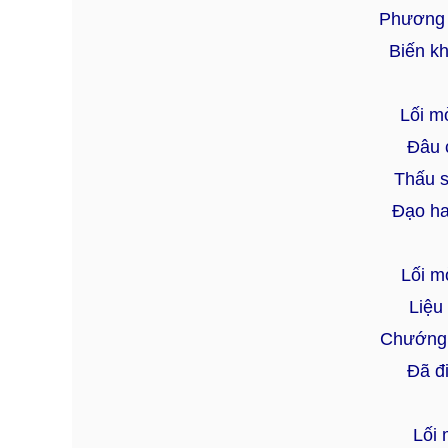
Phương 
Biến kh
Lối m
Đâu 
Thấu s
Đạo ha
Lối m
Liệu
Chướng 
Đã đi
Lối 