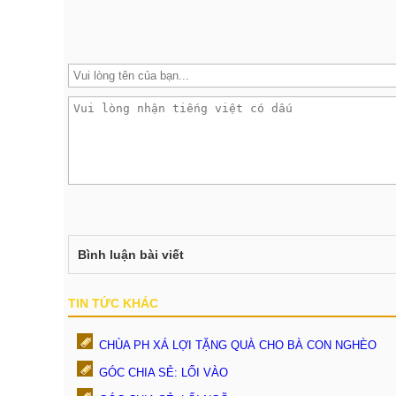
Bình luận bài viết
TIN TỨC KHÁC
CHÙA PH XÁ LỢI TẶNG QUÀ CHO BÀ CON NGHÈO
GÓC CHIA SẺ: LỐI VÀO