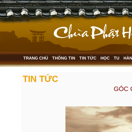
TRANG CHỦ
THÔNG TIN
TIN TỨC
HỌC
TU
HÀ
TIN TỨC
GÓC C