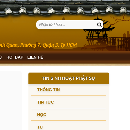
SỬ
HỎI ĐÁP
LIÊN HỆ
TIN SINH HOẠT PHẬT SỰ
THÔNG TIN
TIN TỨC
HỌC
TU