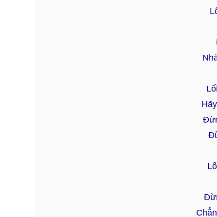
L
Nhà
Lố
Hãy
Đừn
Đ
Lố
Đừn
Chẳn