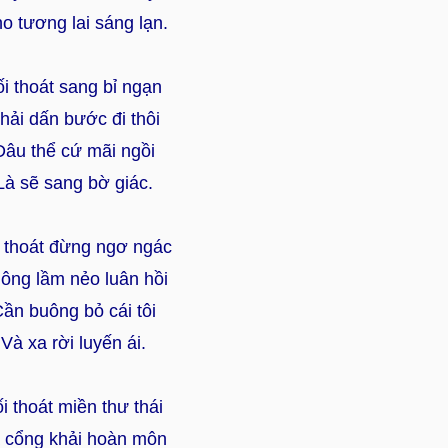
o tương lai sáng lạn.
ối thoát sang bỉ ngạn
hải dấn bước đi thôi
Đâu thể cứ mãi ngồi
Là sẽ sang bờ giác.
i thoát đừng ngơ ngác
ông lầm nẻo luân hồi
ần buông bỏ cái tôi
Và xa rời luyến ái.
i thoát miền thư thái
 cổng khải hoàn môn