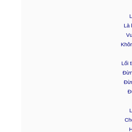
L
Là 
Vư
Khôn
Lối 
Đừn
Đừn
Đ
L
Ch
H