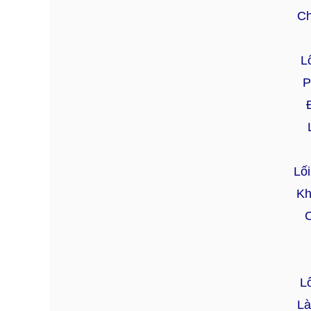
Ch
L
P
Lố
Kh
C
Lố
Là