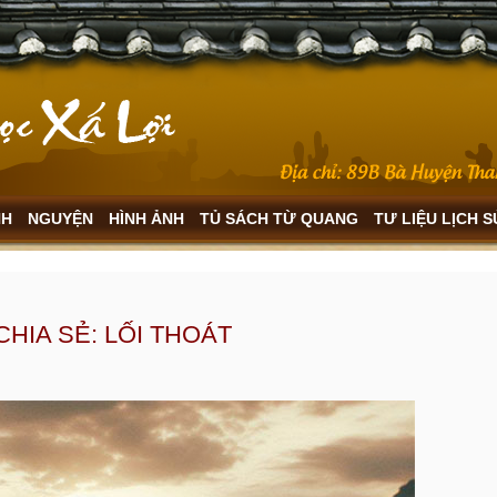
NH
NGUYỆN
HÌNH ẢNH
TỦ SÁCH TỪ QUANG
TƯ LIỆU LỊCH 
HIA SẺ: LỐI THOÁT