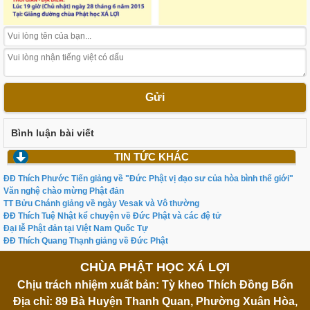
Gửi
Bình luận bài viết
TIN TỨC KHÁC
ĐĐ Thích Phước Tiến giảng về "Đức Phật vị đạo sư của hòa bình thế giới"
Văn nghệ chào mừng Phật đản
TT Bửu Chánh giảng về ngày Vesak và Vô thường
ĐĐ Thích Tuệ Nhật kể chuyện về Đức Phật và các đệ tử
Đại lễ Phật đản tại Việt Nam Quốc Tự
ĐĐ Thích Quang Thạnh giảng về Đức Phật
CHÙA PHẬT HỌC XÁ LỢI
Chịu trách nhiệm xuất bản: Tỳ kheo Thích Đồng Bổn
Địa chỉ: 89 Bà Huyện Thanh Quan, Phường Xuân Hòa,