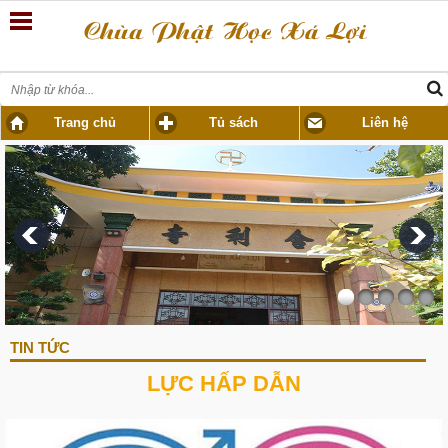
Trang chủ
Tủ sách
Liên hệ
TIN TỨC
LỰC HẤP DẪN