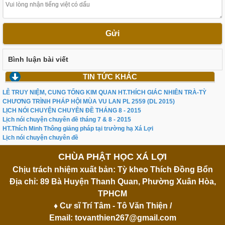
Gửi
Bình luận bài viết
TIN TỨC KHÁC
LỄ TRUY NIỆM, CUNG TỐNG KIM QUAN HT.THÍCH GIÁC NHIÊN TRÀ-TỲ
CHƯƠNG TRÌNH PHÁP HỘI MÙA VU LAN PL 2559 (DL 2015)
LỊCH NÓI CHUYỆN CHUYÊN ĐỀ THÁNG 8 - 2015
Lịch nói chuyện chuyên đề tháng 7 & 8 - 2015
HT.Thích Minh Thông giảng pháp tại trường hạ Xá Lợi
Lịch nói chuyện chuyên đề
CHÙA PHẬT HỌC XÁ LỢI
Chịu trách nhiệm xuất bản: Tỳ kheo Thích Đồng Bổn
Địa chỉ: 89 Bà Huyện Thanh Quan, Phường Xuân Hòa,
TPHCM
♦ Cư sĩ Trí Tâm - Tô Văn Thiện /
Email:
tovanthien267@gmail.com