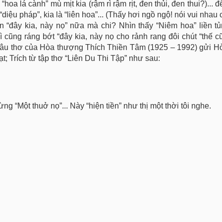
 “hoa lá cành” mù mịt kia (rậm rì rậm rịt, đen thủi, đen thui?)... để
“diệu pháp”, kia là “liên hoa”... (Thấy hơi ngồ ngộ! nói vui nhau
n “đây kia, này nọ” nữa mà chi? Nhìn thấy “Niêm hoa” liền t
hì cũng ráng bớt “đây kia, này nọ cho rảnh rang đôi chút “thế 
 câu thơ của Hòa thượng Thích Thiền Tâm (1925 – 1992) gửi 
 Trích từ tập thơ “Liên Du Thi Tập” như sau:
g “Một thuở nọ”... Này “hiện tiền” như thị một thời tôi nghe.