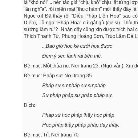
là “khó nói”... nên tác giả “chịu khó” chịu lật từng lớp
“ẩn nghĩa”, rồi miên mật “thực hành” mới thấy đây là 
Ngọc ơi! Đã thấy rồi “Diệu Pháp Liên Hoa” sao cò
Diếp), Tỏ ngọ “Pháp Hoa” cứ gật gù (cư sĩ). Thôi t
sướng lắm ru”? Nhân đây cũng xin được trích hai
Thích Thanh Từ, Phụng Hoàng Sơn, Trúc Lâm Đà Lạt;
...Bao giờ học kẻ cười hoa được
Đem ý sen lành rải bên mê.
Đề mục: Một thủa nọ: Nơi trang 23. (Ngữ vận): Xin đừn
Đề mục: Pháp sư: Nơi trang 35
Pháp sư sư pháp sư sư pháp
Sư pháp pháp sư pháp pháp sư.
Dịch:
Pháp sư học pháp thầy học pháp
Học pháp thầy pháp pháp dạy thầy.
Đề mục: Trì: Nơi trang 70