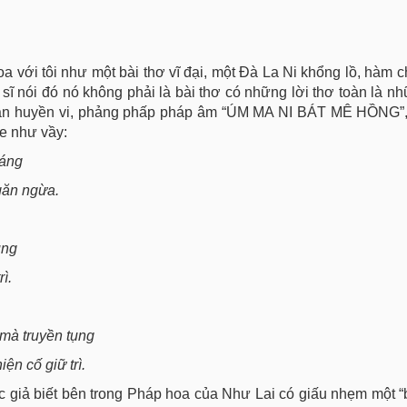
hoa với tôi như một bài thơ vĩ đại, một Đà La Ni khổng lồ, hàm 
ư sĩ nói đó nó không phải là bài thơ có những lời thơ toàn là n
m vận huyền vi, phảng phấp pháp âm “ÚM MA NI BÁT MÊ HỒNG”,
e như vầy:
láng
găn ngừa.
ụng
ì.
 mà truyền tụng
ện cố giữ trì.
c giả biết bên trong Pháp hoa của Như Lai có giấu nhẹm một “bí