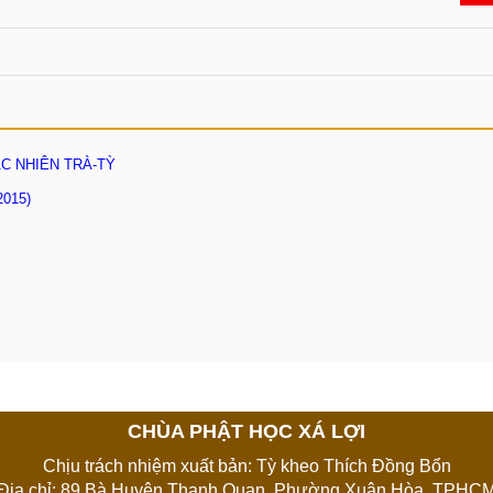
ÁC NHIÊN TRÀ-TỲ
015)
CHÙA PHẬT HỌC XÁ LỢI
Chịu trách nhiệm xuất bản: Tỳ kheo Thích Đồng Bổn
Địa chỉ: 89 Bà Huyện Thanh Quan, Phường Xuân Hòa, TPHC