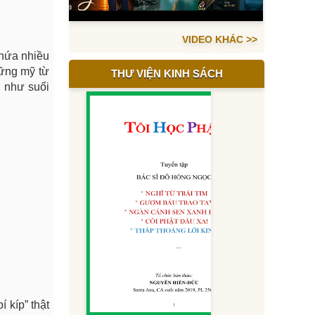
VIDEO KHÁC >>
chứa nhiều
hững mỹ từ
THƯ VIỆN KINH SÁCH
 như suối
 kíp” thật