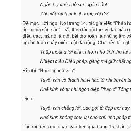
Ngàn tay khéo độ sen ngàn cánh
Xót mắt xanh nhìn thương xót đời.
Đề mục: Lời ngỏ: Nơi trang 14, tác giả viết: “Pháp 
ẩn nghĩa sâu sắc”... Và theo tôi bài thơ vĩ đại mà c
điêu trác, mà nó là một bài thơ toàn là những â
nguồn tuôn chảy miên mật dài rộng. Cho nên tôi ngh
Thấp thoáng lời kinh, nhởn nhơ tình thơ lai 
Nhiệm mầu Diệu pháp, gắng mà giữ chặt n
Rồi thì: “Như thị ngã văn”:
Tuyệt vận vô thanh hà vị hảo từ nhi truyền t
Khế kính vô tự nhi ngôn diệp Pháp dĩ Tổng tr
Dịch:
Tuyệt vận chẳng lời, sao gợi từ đẹp thơ hay
Khế kinh không chữ, lại cho chú linh pháp thi
Thế rồi đến cuối đoạn văn trên qua trang 15 chắc tá