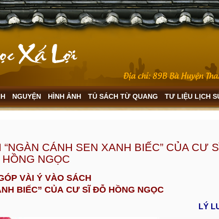
NH
NGUYỆN
HÌNH ẢNH
TỦ SÁCH TỪ QUANG
TƯ LIỆU LỊCH 
H “NGÀN CÁNH SEN XANH BIẾC” CỦA CƯ S
HỒNG NGỌC
 GÓP VÀI Ý VÀO SÁCH
ANH BIẾC” CỦA
CƯ SĨ ĐỖ HỒNG NGỌC
LÝ L