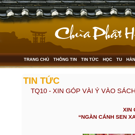
TRANG CHỦ
THÔNG TIN
TIN TỨC
HỌC
TU
HÀ
TIN TỨC
TQ10 - XIN GÓP VÀI Ý VÀO SÁC
XIN
“NGÀN CÁNH SEN X