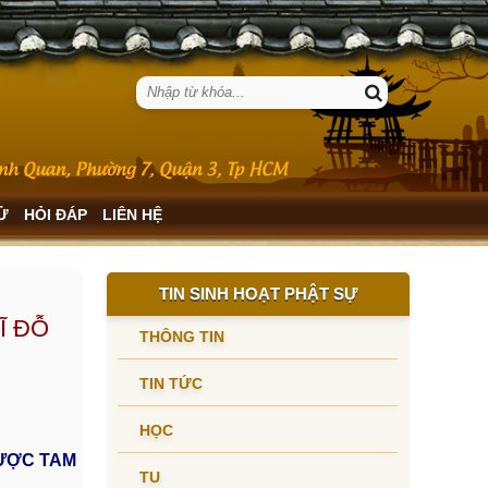
SỬ
HỎI ĐÁP
LIÊN HỆ
TIN SINH HOẠT PHẬT SỰ
Ĩ ĐỖ
THÔNG TIN
TIN TỨC
HỌC
ƯỢC TAM
TU