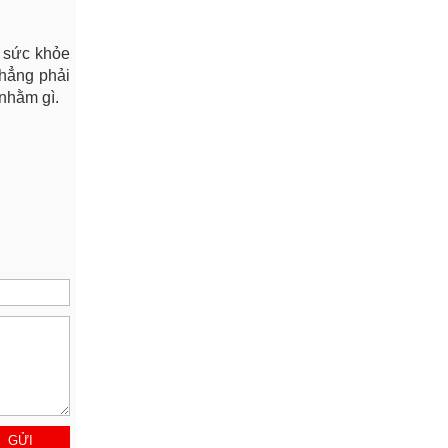
i sức khỏe
chẳng phải
nhằm gì.