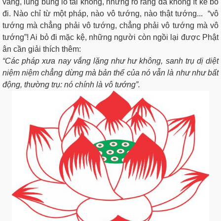
váng, lùng bùng lỗ tai không, nhưng rõ ràng đã không ít kẻ bỏ
đi. Nào chỉ từ một pháp, nào vô tướng, nào thật tướng... “vô
tướng mà chẳng phải vô tướng, chẳng phải vô tướng mà vô
tướng”! Ai bỏ đi mặc kệ, những người còn ngồi lại được Phật
ân cần giải thích thêm:
“Các pháp xưa nay vắng lặng như hư không, sanh trụ dị diệt
niệm niệm chẳng dừng mà bản thể của nó vẫn là như như bất
động, thường trụ: nó chính là vô tướng”.