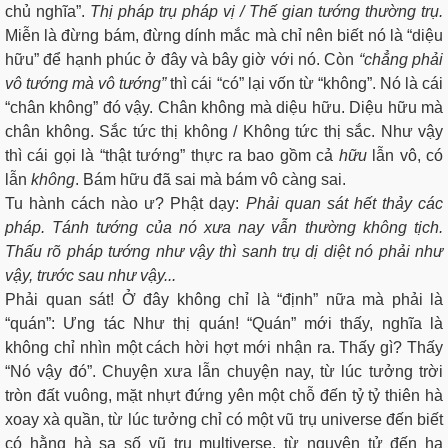
chủ nghĩa”.
Thị pháp trụ pháp vị / Thế gian tướng thường trụ.
Miễn là đừng bám, đừng dính mắc mà chỉ nên biết nó là “diệu
hữu” để hạnh phúc ở đây và bây giờ với nó. Còn
“chẳng phải
vô tướng mà vô tướng”
thì cái “có” lại vốn từ “không”. Nó là cái
“chân không” đó vậy. Chân không mà diệu hữu. Diệu hữu mà
chân không. Sắc tức thị không / Không tức thị sắc. Như vậy
thì cái gọi là “thật tướng” thực ra bao gồm cả
hữu
lẫn vô, có
lẫn
không
. Bám hữu đã sai mà bám vô càng sai.
Tu hành cách nào ư? Phật dạy:
Phải quan sát hết thảy các
pháp. Tánh tướng của nó xưa nay vẫn thường không tịch.
Thấu rõ pháp tướng như vậy thì sanh trụ dị diệt nó phải như
vậy, trước sau như vậy...
Phải quan sát! Ở đây không chỉ là “định” nữa mà phải là
“quán”: Ưng tác Như thị quán! “Quán” mới thấy, nghĩa là
không chỉ nhìn một cách hời hợt mới nhận ra. Thấy gì? Thấy
“Nó vậy đó”. Chuyện xưa lẫn chuyện nay, từ lúc tưởng trời
tròn đất vuông, mặt nhựt đứng yên một chỗ đến tỷ tỷ thiên hà
xoay xà quần, từ lúc tưởng chỉ có một vũ trụ universe đến biết
có hằng hà sa số vũ trụ multiverse, từ nguyên tử đến hạ