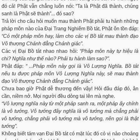
đó cả! Phật vẫn chẳng luôn nói: “Ta là Phật đã thành, chúng
sanh là Phật sẽ thành”... đó sao?
Trả lời cho câu hỏi muốn mau thành Phật phải tu hành những
pháp môn nào của Đại Trang Nghiêm Bồ tát, Phật ôn tồn đáp:
“Có một pháp môn hay, làm cho các vị Bồ tát mau thành đạo
Vô thượng Chánh đẳng Chánh giác”.
Các vị Đại Bồ tát nhao nhao hỏi:
“Pháp môn này tự hiệu là
chi? Nghĩa như thế nào? Phải tu hành làm sao?”.
Phật đáp:
“ ...Pháp môn này gọi là Vô Lượng Nghĩa. Bồ tát
nếu tu được pháp môn Vô Lượng Nghĩa này, sẽ mau thành
đạo Vô thượng Chánh đẳng Chánh giác”.
Chưa bao giờ Phật dễ thương đến vậy! Hỏi đâu đáp đó, ân
cần, niềm nở. Mọi người đều dỏng tai lên mà nghe.
“Vô lượng nghĩa này từ một pháp sanh ra, một pháp ấy chính
là vô tướng. Vô tướng đây nghĩa là vô tướng mà chẳng phải
vô tướng, chẳng phải vô tướng mà vô tướng, nên gọi là thật
tướng”.
Không biết tám vạn Đại Bồ tát có mặt lúc đó có vị nào choáng