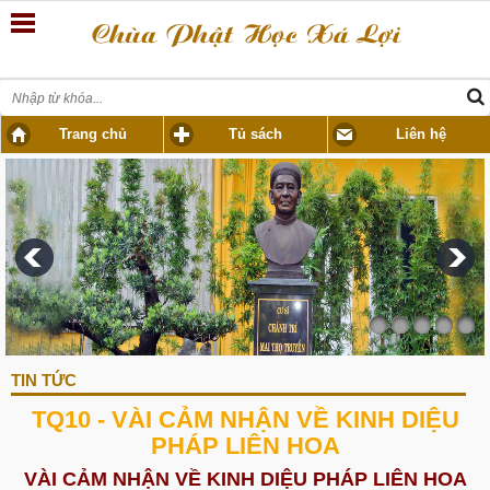
Trang chủ
Tủ sách
Liên hệ
TIN TỨC
TQ10 - VÀI CẢM NHẬN VỀ KINH DIỆU
PHÁP LIÊN HOA
VÀI CẢM NHẬN VỀ KINH DIỆU PHÁP LIÊN HOA