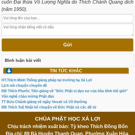
cuốn Đại thừa Vô Lượng Nghĩa do Thích Chánh Quang dịch
(năm 1950).
Gửi
Bình luận bài viết
TIN TỨC KHÁC
HT.Thích Minh Thông giảng pháp tại trường hạ Xá Lợi
Lịch nói chuyện chuyên đề
ĐĐ Thích Phước Tiến giảng về "Đức Phật vị đạo sư của hòa bình thế giới"
Văn nghệ chào mừng Phật đản
TT Bửu Chánh giảng về ngày Vesak và Vô thường
ĐĐ Thích Tuệ Nhật kể chuyện về Đức Phật và các đệ tử
CHÙA PHẬT HỌC XÁ LỢI
Chịu trách nhiệm xuất bản: Tỳ kheo Thích Đồng Bổn
Địa chỉ: 89 Bà Huyện Thanh Quan, Phường Xuân Hòa,