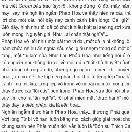
mà viết
Gươm báu trao tay
; rồi, không dừng ở đó, mấy năm
nay say mê nghiền ngẫm Pháp Hoa và thấy hiện ra câu trả
lời cho một câu hỏi bấy nay canh cánh bên lòng: “Cái gì?”.
Giờ đây, hình như tôi đã có chút ít hiểu biết tại sao người xưa
luôn mong “Nguyện giải Như Lai chân thật nghĩa”...
Pháp Hoa với tôi như một bài thơ vĩ đại, một đà la ni khổng lồ,
hàm chứa nhiều ẩn nghĩa sâu sắc, giấu nhẹm trong đó một bí
tạng, một “bí kíp” của Như Lai. Pháp Hoa như tiếng nói ú ớ
của người nói không được, về một điều “bất khả thuyết” đành
phải dùng những ẩn dụ, những ngụ ngôn... nhiều khi huyền
hoặc, xa mờ để che lấp nên phải chịu khó lật từng lớp “hoa lá
cành” mù mịt kia, từng lớp vỏ trong vỏ ngoài nọ mới mong tìm
thấy được cái “lõi cây” bên trong. Pháp Hoa vừa đòi hỏi phải
suy tìm cho ra “ẩn nghĩa”, rồi phải miên mật “thực hành” mới
thấy đây là
diệu pháp,
kia là
liên hoa
...
Nghiền ngẫm thực hành Pháp Hoa, thấy... thương Phật quá!
Với lòng Từ bi vô hạn, luôn bằng mọi cách giúp giải thoát cho
chúng sanh nên Phật muôn đời vẫn luôn là “Bổn sư Thích Ca