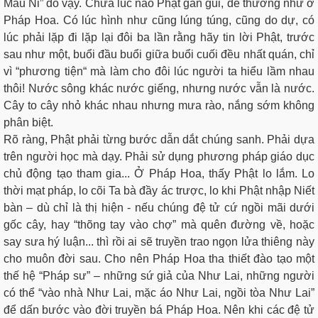
Mâu Ni” đó vậy. Chưa lúc nào Phật gần gũi, dễ thương như ở
Pháp Hoa. Có lúc hình như cũng lúng túng, cũng do dự, có
lúc phải lặp đi lặp lại đôi ba lần rằng hãy tin lời Phật, trước
sau như một, buổi đầu buổi giữa buổi cuối đều nhất quán, chỉ
vì “phương tiện“ mà làm cho đôi lúc người ta hiểu lầm nhau
thôi! Nước sông khác nước giếng, nhưng nước vẫn là nước.
Cây to cây nhỏ khác nhau nhưng mưa rào, nắng sớm không
phân biệt.
Rõ ràng, Phật phải từng bước dẫn dắt chúng sanh. Phải dựa
trên người học mà dạy. Phải sử dụng phương pháp giáo dục
chủ động tạo tham gia... Ở Pháp Hoa, thấy Phật lo lắm. Lo
thời mạt pháp, lo cõi Ta bà đầy ác trược, lo khi Phật nhập Niết
bàn – dù chỉ là thị hiện - nếu chúng đệ tử cứ ngồi mãi dưới
gốc cây, hay “thõng tay vào chợ” mà quên đường về, hoặc
say sưa hý luận... thì rồi ai sẽ truyền trao ngọn lửa thiêng này
cho muôn đời sau. Cho nên Pháp Hoa tha thiết đào tạo một
thế hệ “Pháp sư” – những sứ giả của Như Lai, những người
có thể “vào nhà Như Lai, mặc áo Như Lai, ngồi tòa Như Lai”
để dấn bước vào đời truyền bá Pháp Hoa. Nên khi các đệ tử