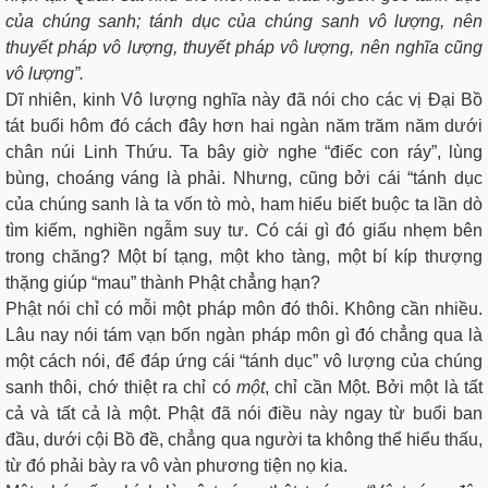
của chúng sanh; tánh dục của chúng sanh vô lượng, nên
thuyết pháp vô lượng, thuyết pháp vô lượng, nên nghĩa cũng
vô lượng”.
Dĩ nhiên, kinh Vô lượng nghĩa này đã nói cho các vị Đại Bồ
tát buổi hôm đó cách đây hơn hai ngàn năm trăm năm dưới
chân núi Linh Thứu. Ta bây giờ nghe “điếc con ráy”, lùng
bùng, choáng váng là phải. Nhưng, cũng bởi cái “tánh dục
của chúng sanh là ta vốn tò mò, ham hiểu biết buộc ta lần dò
tìm kiếm, nghiền ngẫm suy tư. Có cái gì đó giấu nhẹm bên
trong chăng? Một bí tạng, một kho tàng, một bí kíp thượng
thặng giúp “mau” thành Phật chẳng hạn?
Phật nói chỉ có mỗi một pháp môn đó thôi. Không cần nhiều.
Lâu nay nói tám vạn bốn ngàn pháp môn gì đó chẳng qua là
một cách nói, để đáp ứng cái “tánh dục” vô lượng của chúng
sanh thôi, chớ thiệt ra chỉ có
một
, chỉ cần Một. Bởi một là tất
cả và tất cả là một. Phật đã nói điều này ngay từ buổi ban
đầu, dưới cội Bồ đề, chẳng qua người ta không thể hiểu thấu,
từ đó phải bày ra vô vàn phương tiện nọ kia.