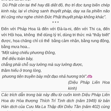
Dù Phật còn tại thế hay đã diệt độ, thọ trì đọc tụng biên chép
kinh này, lại vì chúng sanh thuyết pháp, dạy xa lìa phiền não
thì cũng như nghe chính Đức Phật thuyết pháp không khác”.
* * *
Đến với Pháp Hoa là đến với Đà-la-ni, đến với Thi ca, đến
với Hội họa, không thể dùng lý trí, dùng tri thức mà “thấy biết”
được, họa chăng chỉ có thể bằng cảm nhận, bằng rung động,
bằng mưa hoa...
“Một sáng chiếu phương Đông,
thể diệu toàn bày,
chẳng phải chỗ suy lường mà suy lường được,
thầm hiểu ở trong lòng,
phương tiện truyền bày một đạo nhả hương trời”.
(Diệu Pháp Liên Hoa
kinh)
Các trích dẫn trong bài này đều từ cuốn kinh Diệu Pháp Liên
Hoa do Hòa thượng Thích Trí Tịnh dịch (năm 1949) từ bản
Hán dịch của Cưu Ma La Thập đời Diêu Tần (năm 402) cùng