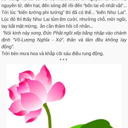
nguyên tử, đến hạt, đến sóng để rồi đến “bổn lai vô nhất vật”...
Tới lúc “kiến tướng phi tướng” thì đã có thể... “kiến Như Lai”.
Lúc đó thì thấy Như Lai tủm tỉm cười, nhường chỗ, mời ngồi,
tay bắt mặt mừng, ân cần thăm hỏi cố nhân...
“Nói kinh này xong, Đức Phật ngồi xếp bằng nhập vào chánh
định “Vô-Lượng Nghĩa - Xứ”, thân và tâm đều không lay
động”.
Trời bèn mưa hoa và khắp cõi sáu điệu rung động.
* * *