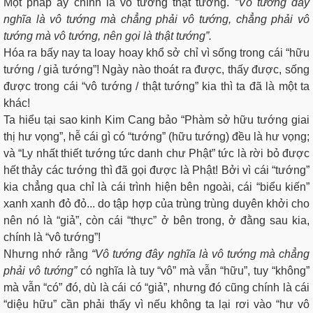
Một pháp ấy chính là vô tướng thật tướng.
“Vô tướng đây
nghĩa là vô tướng mà chẳng phải vô tướng, chẳng phải vô
tướng mà vô tướng, nên gọi là thật tướng”.
Hóa ra bấy nay ta loay hoay khổ sở chỉ vì sống trong cái “hữu
tướng / giả tướng”! Ngày nào thoát ra được, thấy được, sống
được trong cái “vô tướng / thật tướng” kia thì ta đã là một ta
khác!
Ta hiểu tại sao kinh Kim Cang bảo “Phàm sở hữu tướng giai
thị hư vọng”, hễ cái gì có “tướng” (hữu tướng) đều là hư vọng;
và “Ly nhất thiết tướng tức danh chư Phật” tức là rời bỏ được
hết thảy các tướng thì đã gọi được là Phật! Bởi vì cái “tướng”
kia chẳng qua chỉ là cái trình hiện bên ngoài, cái “biểu kiến”
xanh xanh đỏ đỏ... do tập hợp của trùng trùng duyên khởi cho
nên nó là “giả”, còn cái “thực” ở bên trong, ở đằng sau kia,
chính là “vô tướng”!
Nhưng nhớ rằng
“Vô tướng đây nghĩa là vô tướng mà chẳng
phải vô tướng”
có nghĩa là tuy “vô” mà vẫn “hữu”, tuy “không”
mà vẫn “có” đó, dù là cái có “giả”, nhưng đó cũng chính là cái
“diệu hữu” cần phải thấy vì nếu không ta lại rơi vào “hư vô