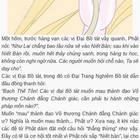
Một hôm, trước hàng vạn các vị Đại Bồ tát vây quanh, Phật
nói:
“Như Lai chẳng bao lâu nữa sẽ vào Niết Bàn; sau khi vào
Niết Bàn rồi, muốn hết thảy chúng sanh, trong hàng tu học,
không còn nghi ngờ nữa. Các người muốn hỏi chỗ nào, Ta sẽ
dạy cho”.
Các vị Đại Bồ tát, trong đó có Đại Trang Nghiêm Bồ tát dẫn
đầu đồng thanh hỏi:
“Bạch Thế Tôn! Các vị đại Bồ tát muốn mau thành đạo Vô
thượng Chánh đẳng Chánh giác, cần phải tu hành những
pháp môn nào?”.
Muốn “mau” thành đạo Vô thượng Chánh đẳng Chánh giác
ư? Nghĩa là muốn mau thành... Phật ư? Xưa nay, ít khi nào
các đệ tử Phật dám đặt một câu hỏi “thẳng thừng” như vậy.
Đây có lẽ là cơ hội tốt nhất vì Phật nói sắp “Niết bàn”, lại cho