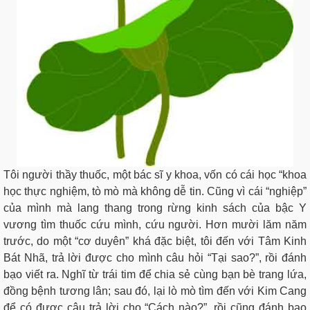
Tôi người thầy thuốc, một bác sĩ y khoa, vốn có cái học “khoa
học thực nghiệm, tò mò mà không dễ tin. Cũng vì cái “nghiệp”
của mình mà lang thang trong rừng kinh sách của bậc Y
vương tìm thuốc cứu mình, cứu người. Hơn mười lăm năm
trước, do một “cơ duyên” khá đặc biệt, tôi đến với Tâm Kinh
Bát Nhã, trả lời được cho mình câu hỏi “Tại sao?”, rồi đánh
bạo viết ra. Nghĩ từ trái tim để chia sẻ cùng bạn bè trang lứa,
đồng bệnh tương lân; sau đó, lại lò mò tìm đến với Kim Cang
để có được câu trả lời cho “Cách nào?”, rồi cũng đánh bạo