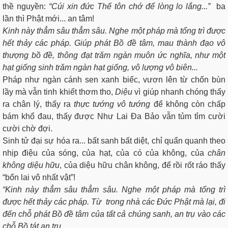
thề nguyền:
“Cúi xin đức Thế tôn chớ để lòng lo lắng...”
ba
lần thì Phật mới... an tâm!
Kinh này thẳm sâu thẳm sâu. Nghe một pháp mà tổng trì được
hết thảy các pháp. Giúp phát Bồ đề tâm, mau thành đạo vô
thượng bồ đề, thông đạt trăm ngàn muôn ức nghĩa, như một
hạt giống sinh trăm ngàn hạt giống, vô lượng vô biên...
Pháp như ngàn cánh sen xanh biếc, vươn lên từ chốn bùn
lầy mà vẫn tinh khiết thơm tho,
Diệu
vì giúp nhanh chóng thấy
ra chân lý, thấy ra
thực tướng vô tướng
để không còn chấp
bám khổ đau, thấy được Như Lai Đa Bảo vẫn tủm tỉm cười
cười chờ đợi.
Sinh tử đại sự hóa ra... bất sanh bất diệt, chỉ quẩn quanh theo
nhịp điệu của sóng, của hạt, của có của không, của
chân
không diệu hữu
, của diệu hữu chân không, để rồi rốt ráo thấy
“bổn lai vô nhất vật”!
“Kinh này thẳm sâu thẳm sâu. Nghe một pháp mà tổng trì
được hết thảy các pháp. Từ trong nhà các Đức Phật mà lại, đi
đến chỗ phát Bồ đề tâm của tất cả chúng sanh, an trụ vào các
chỗ Bồ tát an trụ.