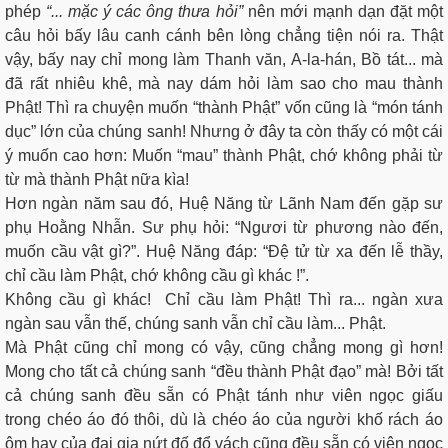
phép
“... mặc ý các ông thưa hỏi”
nên mới mạnh dạn đặt một
câu hỏi bấy lâu canh cánh bên lòng chẳng tiện nói ra. Thật
vậy, bấy nay chỉ mong làm Thanh văn, A-la-hán, Bồ tát... mà
đã rất nhiêu khê, mà nay dám hỏi làm sao cho mau thành
Phật! Thì ra chuyện muốn “thành Phật” vốn cũng là “món tánh
dục” lớn của chúng sanh! Nhưng ở đây ta còn thấy có một cái
ý muốn cao hơn: Muốn “mau” thành Phật, chớ không phải từ
từ mà thành Phật nữa kìa!
Hơn ngàn năm sau đó, Huệ Năng từ Lãnh Nam đến gặp sư
phụ Hoằng Nhẫn. Sư phụ hỏi: “Ngươi từ phương nào đến,
muốn cầu vật gì?”. Huệ Năng đáp: “Đệ tử từ xa đến lễ thầy,
chỉ cầu làm Phật, chớ không cầu gì khác !”.
Không cầu gì khác! Chỉ cầu làm Phật! Thì ra... ngàn xưa
ngàn sau vẫn thế, chúng sanh vẫn chỉ cầu làm... Phật.
Mà Phật cũng chỉ mong có vậy, cũng chẳng mong gì hơn!
Mong cho tất cả chúng sanh “đều thành Phật đạo” mà! Bởi tất
cả chúng sanh đều sẵn có Phật tánh như viên ngọc giấu
trong chéo áo đó thôi, dù là chéo áo của người khố rách áo
ôm hay của đại gia nứt đố đổ vách cũng đều sẵn có viên ngọc