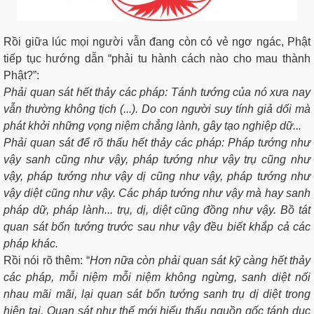
Rồi giữa lúc mọi người vẫn đang còn có vẻ ngơ ngác, Phật
tiếp tục hướng dẫn “phải tu hành cách nào cho mau thành
Phật?”:
Phải quan sát hết thảy các pháp: Tánh tướng của nó xưa nay
vẫn thường không tịch (...). Do con người suy tính giả dối mà
phát khởi những vọng niệm chẳng lành, gây tạo nghiệp dữ...
Phải quan sát để rõ thấu hết thảy các pháp: Pháp tướng như
vậy sanh cũng như vậy, pháp tướng như vậy trụ cũng như
vậy, pháp tướng như vậy dị cũng như vậy, pháp tướng như
vậy diệt cũng như vậy. Các pháp tướng như vậy mà hay sanh
pháp dữ, pháp lành... trụ, dị, diệt cũng đồng như vậy. Bồ tát
quan sát bốn tướng trước sau như vậy đều biết khắp cả các
pháp khác.
Rồi nói rõ thêm: “
Hơn nữa còn phải quan sát kỹ càng hết thảy
các pháp, mỗi niệm mỗi niệm không ngừng, sanh diệt nối
nhau mãi mãi, lại quan sát bốn tướng sanh trụ dị diệt trong
hiện tại. Quan sát như thế mới hiểu thấu nguồn gốc tánh dục