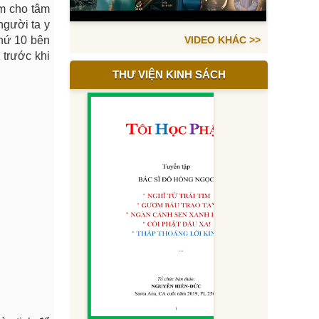
àm cho tâm
người ta y
thứ 10 bên
VIDEO KHÁC >>
 trước khi
THƯ VIỆN KINH SÁCH