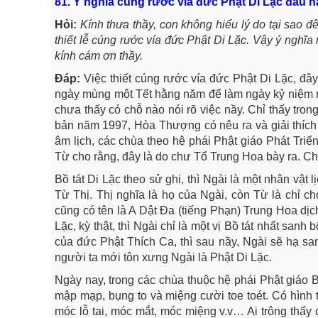
81. Ý nghĩa cúng rước vía đức Phật Di Lặc đầu 
Hỏi:
Kính thưa thầy, con không hiểu lý do tại sao đ
thiết lễ cúng rước vía đức Phật Di Lặc. Vậy ý nghĩa
kính cám ơn thầy.
Đáp:
Việc thiết cúng rước vía đức Phật Di Lặc, đâ
ngày mùng một Tết hằng năm để làm ngày kỷ niệm rư
chưa thấy có chỗ nào nói rõ việc nầy. Chỉ thấy t
bản năm 1997, Hòa Thượng có nêu ra và giải thích
âm lịch, các chùa theo hệ phái Phật giáo Phát Tri
Từ cho rằng, đây là do chư Tổ Trung Hoa bày ra. Ch
Bồ tát Di Lặc theo sử ghi, thì Ngài là một nhân vật 
Từ Thị. Thị nghĩa là họ của Ngài, còn Từ là chỉ ch
cũng có tên là A Dật Đa (tiếng Phạn) Trung Hoa dịc
Lặc, kỳ thật, thì Ngài chỉ là một vị Bồ tát nhất sanh
của đức Phật Thích Ca, thì sau nầy, Ngài sẽ hạ sa
người ta mới tôn xưng Ngài là Phật Di Lặc.
Ngày nay, trong các chùa thuộc hệ phái Phật giáo 
mập mạp, bụng to và miệng cười toe toét. Có hình 
móc lỗ tai, móc mắt, móc miệng v.v… Ai trông thấy 