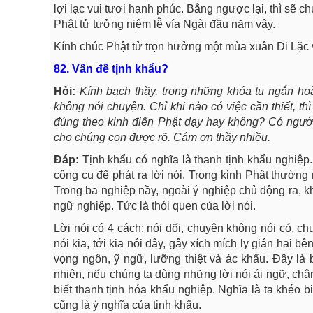
lợi lạc vui tươi hạnh phúc. Bằng ngược lại, thì sẽ c
Phật tử tưởng niệm lễ vía Ngài đầu năm vậy.
Kính chúc Phật tử trọn hưởng một mùa xuân Di Lặc v
82. Vấn đề tịnh khẩu?
Hỏi:
Kính bạch thầy, trong những khóa tu ngắn hoặ
không nói chuyện. Chỉ khi nào có việc cần thiết, t
đúng theo kinh điển Phật dạy hay không? Có người 
cho chúng con được rõ. Cám ơn thầy nhiều.
Đáp:
Tịnh khẩu có nghĩa là thanh tịnh khẩu nghiệp.
công cụ để phát ra lời nói. Trong kinh Phật thường 
Trong ba nghiệp nầy, ngoài ý nghiệp chủ động ra, kh
ngữ nghiệp. Tức là thói quen của lời nói.
Lời nói có 4 cách: nói dối, chuyện không nói có, chu
nói kia, tới kia nói đây, gây xích mích ly gián hai b
vọng ngôn, ỹ ngữ, lưỡng thiệt và ác khẩu. Đây là b
nhiên, nếu chúng ta dùng những lời nói ái ngữ, chân
biết thanh tịnh hóa khẩu nghiệp. Nghĩa là ta khéo 
cũng là ý nghĩa của tịnh khẩu.