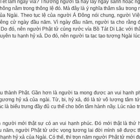
ột Tết làm ngày vía? Thường người ta hay lấy ngày sanh hoặc ng
không nằm trong thông lệ đó. Mà đây là ý nghĩa thâm sâu trong 
ủa Ngài. Theo tục lệ của người Á Đông nói chung, người Việ
 kiêng cử ngày đầu năm. Vì ngày đầu năm, người ta cho rằng 
m. Do đó, nên người Phật tử cúng rước vía Bồ Tát Di Lặc với th
huyên tu hạnh hỷ xả. Do đó, nên người ta tạc tạo tượng Ngài lú
u thành Phật. Gần hơn là người ta mong được an vui hạnh p
 gương hỷ xả của ngài. Từ, bi, hỷ xả, đó là tứ vô lượng tâm t
ặc là biểu trưng đầy đủ cụ thể cho bốn tâm hành nầy. Lúc nào 
n người mới thật sự có an vui hạnh phúc. Đó mới thật là thứ
ầu năm, người Phật tử ước vọng tương lai đời mình sẽ được 
 hạnh hỷ xả của Ngài. Có thế, thì trọn năm người Phật tử mới 