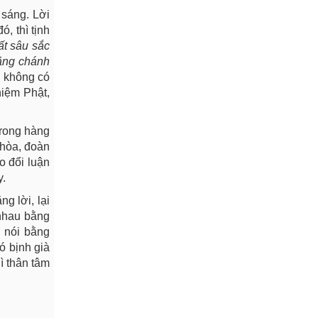
 sáng. Lời
, thì tịnh
ất sâu sắc
bằng chánh
h không có
niệm Phật,
trong hàng
 hòa, đoàn
o đổi luận
y.
g lời, lại
 nhau bằng
i nói bằng
ó bịnh già
ì thân tâm