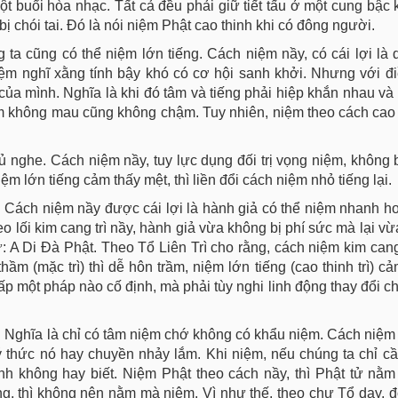
t buổi hòa nhạc. Tất cả đều phải giữ tiết tấu ở một cung bậc
bị chói tai. Đó là nói niệm Phật cao thinh khi có đông người.
ta cũng có thể niệm lớn tiếng. Cách niệm nầy, có cái lợi là 
iệm nghĩ xằng tính bậy khó có cơ hội sanh khởi. Nhưng với đi
 của mình. Nghĩa là khi đó tâm và tiếng phải hiệp khắn nhau và
ệm không mau cũng không chậm. Tuy nhiên, niệm theo cách cao 
đủ nghe. Cách niệm nầy, tuy lực dụng đối trị vọng niệm, không
niệm lớn tiếng cảm thấy mệt, thì liền đổi cách niệm nhỏ tiếng lại.
. Cách niệm nầy được cái lợi là hành giả có thể niệm nhanh h
o lối kim cang trì nầy, hành giả vừa không bị phí sức mà lại v
A Di Đà Phật. Theo Tổ Liên Trì cho rằng, cách niệm kim cang 
m (mặc trì) thì dễ hôn trầm, niệm lớn tiếng (cao thinh trì) cả
p một pháp nào cố định, mà phải tùy nghi linh động thay đổi ch
m. Nghĩa là chỉ có tâm niệm chớ không có khẩu niệm. Cách niệm
 ý thức nó hay chuyền nhảy lắm. Khi niệm, nếu chúng ta chỉ c
nh không hay biết. Niệm Phật theo cách nầy, thì Phật tử nằ
ếng, thì không nên nằm mà niệm. Vì như thế, theo chư Tổ dạy, 