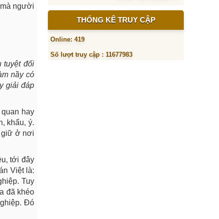
u mà người
THỐNG KÊ TRUY CẬP
Online: 419
Số lượt truy cập : 11677983
 tuyệt đối
làm nầy có
y giải đáp
ơ quan hay
, khẩu, ý.
 giữ ở nơi
u, tới đây
n Việt là:
ghiệp. Tuy
ta đã khéo
nghiệp. Đó