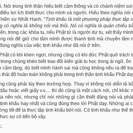
i. Nói trong tinh thần hiểu biết cảm thông và có chánh niệm soi
iều lợi ích thiết thực cho mình và người. Hiểu theo nghĩa nói đó
Thiền sư Nhất Hạnh, “
Tịnh khẩu là một phương pháp thực tập r
g có nghĩa là không nói mà thôi. Nó có nghĩa là quán chiếu 
ên, trong các khóa tu, nếu Phật tử là người dự tu, xét thấy mìn
hông nói để giữ cho tâm mình được thanh tịnh mà chuyên tâm 
 đúng nghĩa của việc tịnh khẩu như đã nói ở trên.
 Phật có khi khen ngợi, nhưng cũng có khi đức Phật quở trách 
trong chúng khéo biết trao đổi kiến giải tu học trong ái ngữ, ôn
n câm lặng, dù biết mình hành sai mà cũng không nêu ra để tra
thái độ hoàn toàn không phải trong tinh thần tịnh khẩu Phật dạ
ng cũng phải tùy theo trường hợp. Thay vì không nói diễn tả bằn
 dấu hoặc viết giấy v.v… thì đó cũng là một cách nói, chỉ khác
ta nên nói, nhưng chỉ nói những gì cần thiết đáng nói và phả
tịnh khẩu hay nhất và cũng đúng theo lời Phật dạy. Những ai c
ng tốt để ta thực tập tịnh khẩu bớt nói. Có tịnh khẩu như thế th
hực sự có tiến bộ vậy.
c.