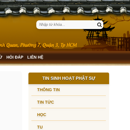
SỬ
HỎI ĐÁP
LIÊN HỆ
TIN SINH HOẠT PHẬT SỰ
THÔNG TIN
TIN TỨC
HỌC
TU