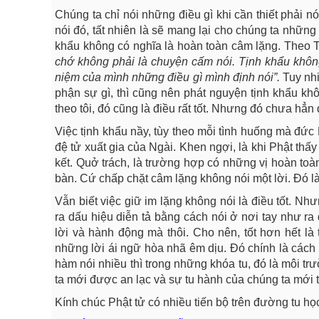
Chúng ta chỉ nói những điều gì khi cần thiết phải nó
nói đó, tất nhiên là sẽ mang lại cho chúng ta những đ
khẩu không có nghĩa là hoàn toàn câm lặng. Theo 
chớ không phải là chuyện cấm nói. Tịnh khẩu khôn
niệm của mình những điều gì mình định nói”.
Tuy nhi
phận sự gì, thì cũng nên phát nguyện tịnh khẩu k
theo tôi, đó cũng là điều rất tốt. Nhưng đó chưa hẳn
Việc tịnh khẩu nầy, tùy theo mỗi tình huống mà đức
đệ tử xuất gia của Ngài. Khen ngợi, là khi Phật thấy 
kết. Quở trách, là trường hợp có những vị hoàn toà
bàn. Cứ chấp chặt câm lặng không nói một lời. Đó là 
Vẫn biết việc giữ im lặng không nói là điều tốt. Như
ra dấu hiệu diễn tả bằng cách nói ở nơi tay như ra
lời và hành động mà thôi. Cho nên, tốt hơn hết là 
những lời ái ngữ hòa nhã êm dịu. Đó chính là cách 
hàm nói nhiều thì trong những khóa tu, đó là môi trườ
ta mới được an lạc và sự tu hành của chúng ta mới t
Kính chúc Phật tử có nhiều tiến bộ trên đường tu họ