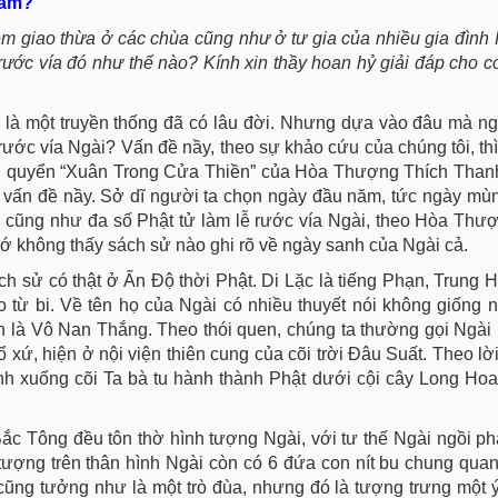
năm?
êm giao thừa ở các chùa cũng như ở tư gia của nhiều gia đình P
 rước vía đó như thế nào? Kính xin thầy hoan hỷ giải đáp cho c
y là một truyền thống đã có lâu đời. Nhưng dựa vào đâu mà ng
ớc vía Ngài? Vấn đề nầy, theo sự khảo cứu của chúng tôi, thì
rong quyển “Xuân Trong Cửa Thiền” của Hòa Thượng Thích Than
 vấn đề nầy. Sở dĩ người ta chọn ngày đầu năm, tức ngày mù
ển cũng như đa số Phật tử làm lễ rước vía Ngài, theo Hòa Th
ớ không thấy sách sử nào ghi rõ về ngày sanh của Ngài cả.
lịch sử có thật ở Ấn Độ thời Phật. Di Lặc là tiếng Phạn, Trung H
o từ bi. Về tên họ của Ngài có nhiều thuyết nói không giống 
h là Vô Nan Thắng. Theo thói quen, chúng ta thường gọi Ngài 
 bổ xứ, hiện ở nội viện thiên cung của cõi trời Đâu Suất. Theo l
nh xuống cõi Ta bà tu hành thành Phật dưới cội cây Long Hoa
Bắc Tông đều tôn thờ hình tượng Ngài, với tư thế Ngài ngồi p
tượng trên thân hình Ngài còn có 6 đứa con nít bu chung quan
cũng tưởng như là một trò đùa, nhưng đó là tượng trưng một ý