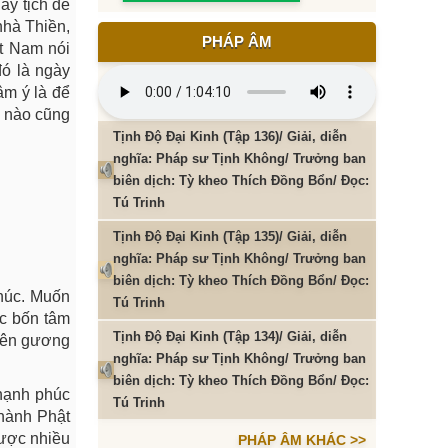
ày tịch để
nhà Thiền,
PHÁP ÂM
t Nam nói
đó là ngày
âm ý là để
c nào cũng
Tịnh Độ Đại Kinh (Tập 136)/ Giải, diễn
nghĩa: Pháp sư Tịnh Không/ Trưởng ban
biên dịch: Tỳ kheo Thích Đồng Bổn/ Đọc:
Tú Trinh
Tịnh Độ Đại Kinh (Tập 135)/ Giải, diễn
nghĩa: Pháp sư Tịnh Không/ Trưởng ban
biên dịch: Tỳ kheo Thích Đồng Bổn/ Đọc:
húc. Muốn
Tú Trinh
ức bốn tâm
Tịnh Độ Đại Kinh (Tập 134)/ Giải, diễn
trên gương
nghĩa: Pháp sư Tịnh Không/ Trưởng ban
biên dịch: Tỳ kheo Thích Đồng Bổn/ Đọc:
 hạnh phúc
Tú Trinh
thành Phật
được nhiều
PHÁP ÂM KHÁC >>