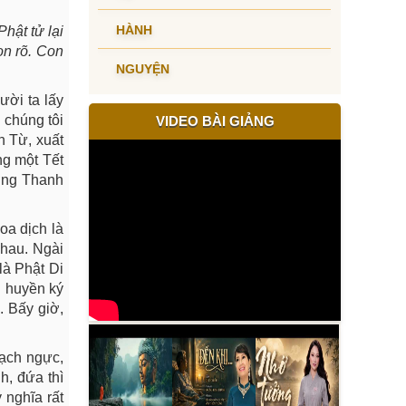
HÀNH
hật tử lại
on rõ. Con
NGUYỆN
ười ta lấy
 chúng tôi
VIDEO BÀI GIẢNG
h Từ, xuất
ng một Tết
ượng Thanh
oa dịch là
nhau. Ngài
là Phật Di
ời huyền ký
. Bấy giờ,
hạch ngực,
h, đứa thì
 nghĩa rất