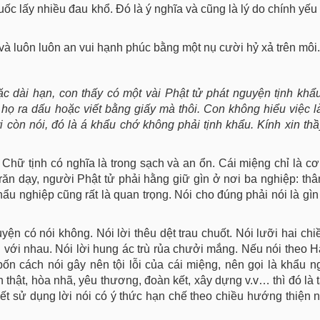
huốc lấy nhiều đau khổ. Đó là ý nghĩa và cũng là lý do chính yế
à luôn luôn an vui hạnh phúc bằng một nụ cười hỷ xả trên môi.
c dài hạn, con thấy có một vài Phật tử phát nguyện tịnh khẩu
hì họ ra dấu hoặc viết bằng giấy mà thôi. Con không hiểu việc 
còn nói, đó là á khẩu chớ không phải tịnh khẩu. Kính xin thầ
 Chữ tịnh có nghĩa là trong sạch và an ổn. Cái miệng chỉ là c
răn dạy, người Phật tử phải hằng giữ gìn ở nơi ba nghiệp: thân
ẩu nghiệp cũng rất là quan trọng. Nói cho đúng phải nói là gìn
yện có nói không. Nói lời thêu dệt trau chuốt. Nói lưỡi hai chiề
ên với nhau. Nói lời hung ác trù rủa chưởi mắng. Nếu nói theo Há
ốn cách nói gây nên tội lỗi của cái miệng, nên gọi là khẩu n
 thật, hòa nhã, yêu thương, đoàn kết, xây dựng v.v… thì đó là 
biết sử dụng lời nói có ý thức hạn chế theo chiều hướng thiện 