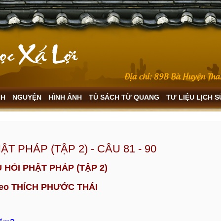
NH
NGUYỆN
HÌNH ẢNH
TỦ SÁCH TỪ QUANG
TƯ LIỆU LỊCH 
ẬT PHÁP (TẬP 2) - CÂU 81 - 90
U HỎI PHẬT PHÁP
(TẬP 2
)
heo THÍCH PHƯỚC THÁI