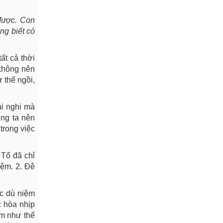
 được. Con
ng biết có
ất cả thời
 không nên
 thế ngồi,
ai nghi mà
úng ta nên
trong việc
 Tổ đã chỉ
iệm. 2. Đê
ặc dù niệm
c hòa nhịp
ệm như thế