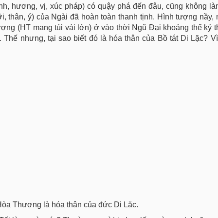
thinh, hương, vị, xúc pháp) có quậy phá đến đâu, cũng không l
ỡi, thân, ý) của Ngài đã hoàn toàn thanh tịnh. Hình tượng nầy, 
ợng (HT mang túi vải lớn) ở vào thời Ngũ Đại khoảng thế kỷ 
 Thế nhưng, tại sao biết đó là hóa thân của Bồ tát Di Lặc? Vì
Hòa Thượng là hóa thân của đức Di Lặc.