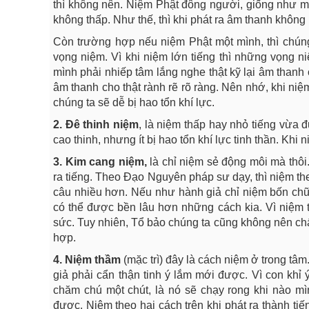
thì không nên. Niệm Phật đông người, giống như mộ
không thấp. Như thế, thì khi phát ra âm thanh không 
Còn trường hợp nếu niệm Phật một mình, thì chúng 
vọng niệm. Vì khi niệm lớn tiếng thì những vọng n
mình phải nhiếp tâm lắng nghe thật kỹ lại âm thanh
âm thanh cho thật rành rẽ rõ ràng. Nên nhớ, khi ni
chúng ta sẽ dễ bị hao tổn khí lực.
2. Đê thinh niệm
, là niệm thấp hay nhỏ tiếng vừa 
cao thinh, nhưng ít bị hao tổn khí lực tinh thần. Khi 
3. Kim cang niệm,
là chỉ niệm sẻ động môi mà thôi
ra tiếng. Theo Đạo Nguyên pháp sư dạy, thì niệm the
câu nhiều hơn. Nếu như hành giả chỉ niệm bốn chữ: 
có thể được bền lâu hơn những cách kia. Vì niệm thầ
sức. Tuy nhiên, Tổ bảo chúng ta cũng không nên chấ
hợp.
4. Niệm thầm
(mặc trì) đây là cách niệm ở trong tâ
giả phải cẩn thận tinh ý lắm mới được. Vì con khỉ
chăm chú một chút, là nó sẽ chạy rong khi nào mì
được. Niệm theo hai cách trên khi phát ra thành ti