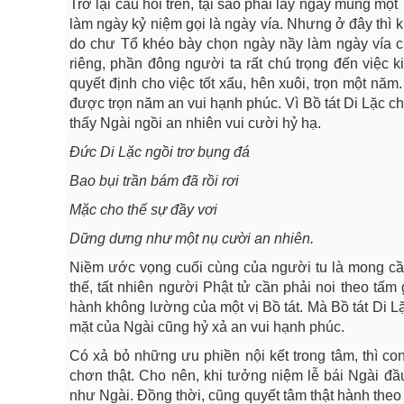
Trở lại câu hỏi trên, tại sao phải lấy ngày mùng m
làm ngày kỷ niệm gọi là ngày vía. Nhưng ở đây thì 
do chư Tổ khéo bày chọn ngày nầy làm ngày vía c
riêng, phần đông người ta rất chú trọng đến việc
quyết định cho việc tốt xấu, hên xuôi, trọn một nă
được trọn năm an vui hạnh phúc. Vì Bồ tát Di Lặc c
thấy Ngài ngồi an nhiên vui cười hỷ hạ.
Đức Di Lặc ngồi trơ bụng đá
Bao bụi trần bám đã rồi rơi
Mặc cho thế sự đầy vơi
Dững dưng như một nụ cười an nhiên.
Niềm ước vọng cuối cùng của người tu là mong cầ
thế, tất nhiên người Phật tử cần phải noi theo tấm
hành không lường của một vị Bồ tát. Mà Bồ tát Di L
mặt của Ngài cũng hỷ xả an vui hạnh phúc.
Có xả bỏ những ưu phiền nội kết trong tâm, thì co
chơn thật. Cho nên, khi tưởng niệm lễ bái Ngài đ
như Ngài. Đồng thời, cũng quyết tâm thật hành theo