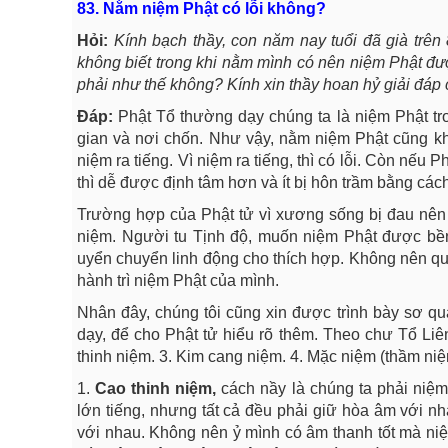
83. Nằm niệm Phật có lỗi không?
Hỏi:
Kính bạch thầy, con năm nay tuổi đã già trê
không biết trong khi nằm mình có nên niệm Phật đượ
phải như thế không? Kính xin thầy hoan hỷ giải đáp 
Đáp:
Phật Tổ thường dạy chúng ta là niệm Phật tron
gian và nơi chốn. Như vậy, nằm niệm Phật cũng khô
niệm ra tiếng. Vì niệm ra tiếng, thì có lỗi. Còn nếu 
thì dễ được định tâm hơn và ít bị hôn trầm bằng cá
Trường hợp của Phật tử vì xương sống bị đau nên kh
niệm. Người tu Tịnh độ, muốn niệm Phật được bền 
uyển chuyển linh động cho thích hợp. Không nên quá
hành trì niệm Phật của mình.
Nhân đây, chúng tôi cũng xin được trình bày sơ qu
dạy, để cho Phật tử hiểu rõ thêm. Theo chư Tổ Liê
thinh niệm. 3. Kim cang niệm. 4. Mặc niệm (thầm niệ
1.
Cao thinh niệm,
cách nầy là chúng ta phải niệm
lớn tiếng, nhưng tất cả đều phải giữ hòa âm với n
với nhau. Không nên ỷ mình có âm thanh tốt mà ni