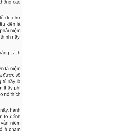
 không cao
dễ dẹp trừ
ều kiện là
 phải niệm
thinh nầy,
 bằng cách
ơn là niệm
ừa được số
trì nầy là
m thấy phí
o nó thích
 nầy, hành
ần lơ đểnh
m vẫn niệm
đó là phạm