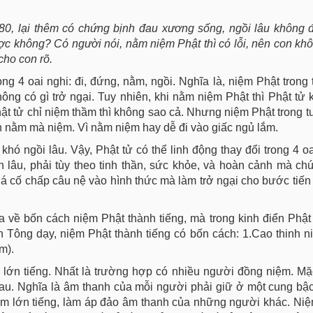
n 80, lại thêm có chứng bịnh đau xương sống, ngồi lâu không
c không? Có người nói, nằm niệm Phật thì có lỗi, nên con khô
cho con rõ.
g 4 oai nghi: đi, đứng, nằm, ngồi. Nghĩa là, niệm Phật trong t
ng có gì trở ngại. Tuy nhiên, khi nằm niệm Phật thì Phật tử
Phật tử chỉ niệm thầm thì không sao cả. Nhưng niệm Phật trong tư
ch nằm mà niệm. Vì nằm niệm hay dễ đi vào giấc ngủ lắm.
ó ngồi lâu. Vậy, Phật tử có thể linh động thay đổi trong 4 o
lâu, phải tùy theo tinh thần, sức khỏe, và hoàn cảnh mà ch
 cố chấp câu nệ vào hình thức mà làm trở ngại cho bước tiến 
a về bốn cách niệm Phật thành tiếng, mà trong kinh điển Phật
n Tông dạy, niệm Phật thành tiếng có bốn cách: 1.Cao thinh n
m).
 lớn tiếng. Nhất là trường hợp có nhiều người đồng niệm. M
hau. Nghĩa là âm thanh của mỗi người phải giữ ở một cung bậ
ệm lớn tiếng, làm áp đảo âm thanh của những người khác. Ni