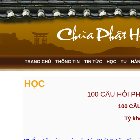
TRANG CHỦ
THÔNG TIN
TIN TỨC
HỌC
TU
HÀ
HỌC
100 CÂU HỎI PH
100 CÂ
Tỳ k