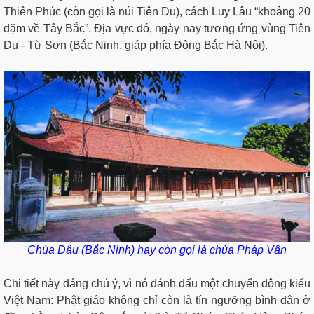
Thiên Phúc (còn gọi là núi Tiên Du), cách Luy Lâu “khoảng 20
dặm về Tây Bắc”. Địa vực đó, ngày nay tương ứng vùng Tiên
Du - Từ Sơn (Bắc Ninh, giáp phía Đông Bắc Hà Nội).
Chùa Dâu (Bắc Ninh) hay còn gọi là chùa Pháp Vân
Chi tiết này đáng chú ý, vì nó đánh dấu một chuyển động kiểu
Việt Nam: Phật giáo không chỉ còn là tín ngưỡng bình dân ở