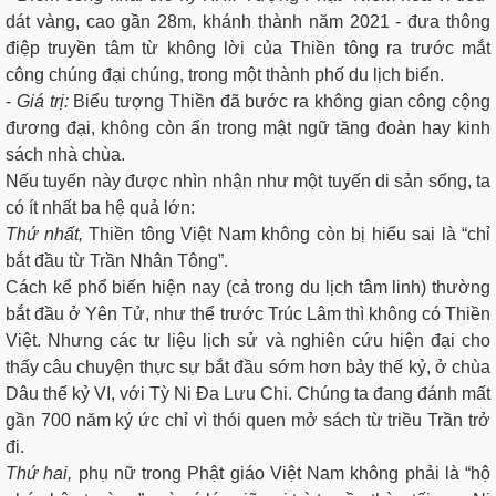
dát vàng, cao gần 28m, khánh thành năm 2021 - đưa thông
điệp truyền tâm từ không lời của Thiền tông ra trước mắt
công chúng đại chúng, trong một thành phố du lịch biển.
-
Giá trị:
Biểu tượng Thiền đã bước ra không gian công cộng
đương đại, không còn ẩn trong mật ngữ tăng đoàn hay kinh
sách nhà chùa.
Nếu tuyến này được nhìn nhận như một tuyến di sản sống, ta
có ít nhất ba hệ quả lớn:
Thứ nhất,
Thiền tông Việt Nam không còn bị hiểu sai là “chỉ
bắt đầu từ Trần Nhân Tông”.
Cách kể phổ biến hiện nay (cả trong du lịch tâm linh) thường
bắt đầu ở Yên Tử, như thể trước Trúc Lâm thì không có Thiền
Việt. Nhưng các tư liệu lịch sử và nghiên cứu hiện đại cho
thấy câu chuyện thực sự bắt đầu sớm hơn bảy thế kỷ, ở chùa
Dâu thế kỷ VI, với Tỳ Ni Đa Lưu Chi. Chúng ta đang đánh mất
gần 700 năm ký ức chỉ vì thói quen mở sách từ triều Trần trở
đi.
Thứ hai,
phụ nữ trong Phật giáo Việt Nam không phải là “hộ