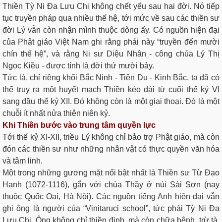
Thiền Tỳ Ni Đa Lưu Chi không chết yểu sau hai đời. Nó tiếp
tục truyền pháp qua nhiều thế hệ, tới mức về sau các thiền sư
đời Lý vẫn còn nhận mình thuộc dòng ấy. Có nguồn hiện đại
của Phật giáo Việt Nam ghi rằng phái này “truyền đến mười
chín thế hệ”, và rằng Ni sư Diệu Nhân - công chúa Lý Thị
Ngọc Kiều - được tính là đời thứ mười bảy.
Tức là, chỉ riêng khối Bắc Ninh - Tiên Du - Kinh Bắc, ta đã có
thể truy ra một huyết mạch Thiền kéo dài từ cuối thế kỷ VI
sang đầu thế kỷ XII. Đó không còn là một giai thoại. Đó là một
chuỗi ít nhất nửa thiên niên kỷ.
Khi Thiền bước vào trung tâm quyền lực
Tới thế kỷ XI-XII, triều Lý không chỉ bảo trợ Phật giáo, mà còn
đón các thiền sư như những nhân vật có thực quyền văn hóa
và tâm linh.
Một trong những gương mặt nổi bật nhất là Thiền sư Từ Đạo
Hạnh (1072-1116), gắn với chùa Thầy ở núi Sài Sơn (nay
thuộc Quốc Oai, Hà Nội). Các nguồn tiếng Anh hiện đại vẫn
ghi ông là người của “Vinitaruci school”, tức phái Tỳ Ni Đa
Lưu Chi. Ông không chỉ thiền định, mà còn chữa bệnh, trừ tà,