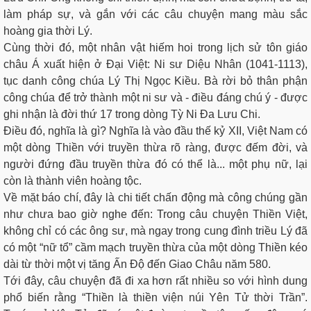
làm pháp sự, và gắn với các câu chuyện mang màu sắc
hoàng gia thời Lý.
Cùng thời đó, một nhân vật hiếm hoi trong lịch sử tôn giáo
châu Á xuất hiện ở Đại Việt: Ni sư Diệu Nhân (1041-1113),
tục danh công chúa Lý Thị Ngọc Kiều. Bà rời bỏ thân phận
công chúa để trở thành một ni sư và - điều đáng chú ý - được
ghi nhận là đời thứ 17 trong dòng Tỳ Ni Đa Lưu Chi.
Điều đó, nghĩa là gì? Nghĩa là vào đầu thế kỷ XII, Việt Nam có
một dòng Thiền với truyền thừa rõ ràng, được đếm đời, và
người đứng đầu truyền thừa đó có thể là... một phụ nữ, lại
còn là thành viên hoàng tộc.
Về mặt báo chí, đây là chi tiết chấn động mà công chúng gần
như chưa bao giờ nghe đến: Trong câu chuyện Thiền Việt,
không chỉ có các ông sư, mà ngay trong cung đình triều Lý đã
có một “nữ tổ” cầm mạch truyền thừa của một dòng Thiền kéo
dài từ thời một vị tăng Ấn Độ đến Giao Châu năm 580.
Tới đây, câu chuyện đã đi xa hơn rất nhiều so với hình dung
phổ biến rằng “Thiền là thiền viện núi Yên Tử thời Trần”.