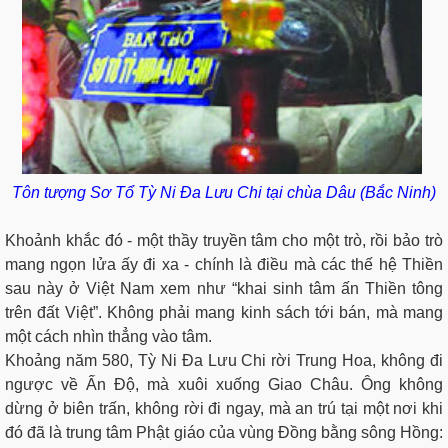
Tôn tượng Sơ Tổ Tỳ Ni Đa Lưu Chi tại chùa Dâu (Bắc Ninh)
Khoảnh khắc đó - một thầy truyền tâm cho một trò, rồi bảo trò
mang ngọn lửa ấy đi xa - chính là điều mà các thế hệ Thiền
sau này ở Việt Nam xem như “khai sinh tâm ấn Thiền tông
trên đất Việt”. Không phải mang kinh sách tới bán, mà mang
một cách nhìn thẳng vào tâm.
Khoảng năm 580, Tỳ Ni Đa Lưu Chi rời Trung Hoa, không đi
ngược về Ấn Độ, mà xuôi xuống Giao Châu. Ông không
dừng ở biên trấn, không rời đi ngay, mà an trú tại một nơi khi
đó đã là trung tâm Phật giáo của vùng Đồng bằng sông Hồng: