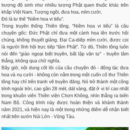
trượng độ sinh như nhiều tượng Phật quen thuộc khác trên
khắp Việt Nam. Tượng ngồi, đưa hoa, mỉm cười.
Đó là tư thế “Niêm hoa vi tiếu”.
Trong truyền thống Thiền tông, “Niêm hoa vi tiếu” là câu
chuyện gốc: Đức Phật chỉ đưa một cành hoa lên trước hội
chúng, không thuyết giảng. Đại Ca-diếp mỉm cười, được coi
là người lĩnh hội trực tiếp “tâm Phật”. Từ đó, Thiền tông luôn
nói đến “giáo ngoại biệt truyền, bất lập văn tự” - truyền tâm
thẳng, không qua chữ nghĩa.
Bây giờ, nội dung cốt lõi của câu chuyện đó - động tác đưa
hoa và nụ cười - không còn nằm trong một cuốn cổ thư Thiền
tông hay chỉ trên tranh vẽ truyền đăng. Nó trở thành một công
trình ngoài trời, cao gần 28 mét, dát vàng, đặt ở vị trí cao nhất
trong khuôn viên Thiền viện Chơn Không, nhìn thẳng ra biển
Nam Bộ. Công trình này được hoàn thiện và khánh thành
năm 2021, và hiện nay là một trong những điểm dễ nhận biết
nhất trên sườn Núi Lớn - Vũng Tàu.