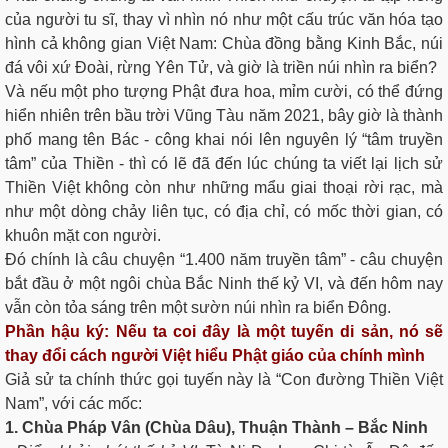
của người tu sĩ, thay vì nhìn nó như một cấu trúc văn hóa tạo
hình cả không gian Việt Nam: Chùa đồng bằng Kinh Bắc, núi
đá vôi xứ Đoài, rừng Yên Tử, và giờ là triền núi nhìn ra biển?
Và nếu một pho tượng Phật đưa hoa, mỉm cười, có thể đứng
hiển nhiên trên bầu trời Vũng Tàu năm 2021, bây giờ là thành
phố mang tên Bác - công khai nói lên nguyên lý “tâm truyền
tâm” của Thiền - thì có lẽ đã đến lúc chúng ta viết lại lịch sử
Thiền Việt không còn như những mẩu giai thoại rời rạc, mà
như một dòng chảy liên tục, có địa chỉ, có mốc thời gian, có
khuôn mặt con người.
Đó chính là câu chuyện “1.400 năm truyền tâm” - câu chuyện
bắt đầu ở một ngôi chùa Bắc Ninh thế kỷ VI, và đến hôm nay
vẫn còn tỏa sáng trên một sườn núi nhìn ra biển Đông.
Phần hậu ký: Nếu ta coi đây là một tuyến di sản, nó sẽ
thay đổi cách người Việt hiểu Phật giáo của chính mình
Giả sử ta chính thức gọi tuyến này là “Con đường Thiền Việt
Nam”, với các mốc:
1. Chùa Pháp Vân (Chùa Dâu), Thuận Thành
– Bắc Ninh