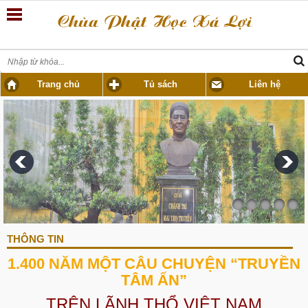
Trang chủ
Tủ sách
Liên hệ
THÔNG TIN
1.400 NĂM MỘT CÂU CHUYỆN “TRUYỀN
TÂM ẤN”
TRÊN LÃNH THỔ VIỆT NAM