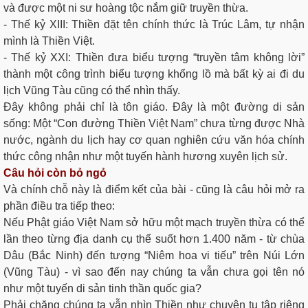
và được một ni sư hoàng tộc nắm giữ truyền thừa.
- Thế kỷ XIII: Thiền đặt tên chính thức là Trúc Lâm, tự nhận
mình là Thiền Việt.
- Thế kỷ XXI: Thiền đưa biểu tượng “truyền tâm không lời”
thành một công trình biểu tượng khổng lồ mà bất kỳ ai đi du
lịch Vũng Tàu cũng có thể nhìn thấy.
Đây không phải chỉ là tôn giáo. Đây là một đường di sản
sống: Một “Con đường Thiền Việt Nam” chưa từng được Nhà
nước, ngành du lịch hay cơ quan nghiên cứu văn hóa chính
thức công nhận như một tuyến hành hương xuyên lịch sử.
Câu hỏi còn bỏ ngỏ
Và chính chỗ này là điểm kết của bài - cũng là câu hỏi mở ra
phần điều tra tiếp theo:
Nếu Phật giáo Việt Nam sở hữu một mạch truyền thừa có thể
lần theo từng địa danh cụ thể suốt hơn 1.400 năm - từ chùa
Dâu (Bắc Ninh) đến tượng “Niêm hoa vi tiếu” trên Núi Lớn
(Vũng Tàu) - vì sao đến nay chúng ta vẫn chưa gọi tên nó
như một tuyến di sản tinh thần quốc gia?
Phải chăng chúng ta vẫn nhìn Thiền như chuyện tu tập riêng