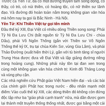
Trước cả Yên Tử, đã có một đường truyền tâm sống động, có
thầy, có trò, có núi thiền, có hoàng tộc, có nữ thiền sư lãnh
đạo. Và đường đó hoàn toàn nằm trong không gian văn hóa
mà hôm nay ta gọi là Bắc Ninh - Hà Nội.
Yên Tử: Khi Thiền Việt tự gọi tên mình
Đầu thế kỷ XIII, Đại Việt có nhiều dòng Thiền song song: Phái
Tỳ Ni Đa Lưu Chi (bắt nguồn từ Tỳ Ni Đa Lưu Chi - chùa
Dâu), phái Vô Ngôn Thông (gắn với Thiền sư Vô Ngôn
Thông thế kỷ IX, trụ tại chùa Kiến Sơ, vùng Gia Lâm), và phái
Thảo Đường (xuất hiện thời Lý, gắn với tù binh tăng sĩ người
Trung Hoa được đưa về Đại Việt và lập giảng đường riêng
trong hoàng cung). Những phái này tồn tại đan xen trong
cùng một không gian văn hóa chính trị: Kinh đô Thăng Long
và vùng phụ cận.
Các nhà nghiên cứu Phật giáo Việt Nam hiện đại - và các bài
của chính giới Phật học trong nước - đều nhấn mạnh một
điểm: Vào cuối thế kỷ XIII, các dòng thiền đó không còn đứng
độc lập như ba “giáo phái cạnh tranh” nữa, mà dần được gom
lại thành một truyền thống thống nhất, được gọi bằng một cái