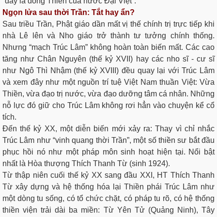
“đây là dòng Thiền của nước Đại Việt”.
Ngọn lửa sau thời Trần: Tắt hay ẩn?
Sau triều Trần, Phật giáo dần mất vị thế chính trị trực tiếp khi
nhà Lê lên và Nho giáo trở thành tư tưởng chính thống.
Nhưng “mạch Trúc Lâm” không hoàn toàn biến mất. Các cao
tăng như Chân Nguyên (thế kỷ XVII) hay các nho sĩ - cư sĩ
như Ngô Thì Nhậm (thế kỷ XVIII) đều quay lại với Trúc Lâm
và xem đây như một nguồn trí tuệ Việt Nam thuần Việt: Vừa
Thiền, vừa đạo trị nước, vừa đạo dưỡng tâm cá nhân. Những
nỗ lực đó giữ cho Trúc Lâm không rơi hẳn vào chuyện kể cổ
tích.
Đến thế kỷ XX, một diễn biến mới xảy ra: Thay vì chỉ nhắc
Trúc Lâm như “vinh quang thời Trần”, một số thiền sư bắt đầu
phục hồi nó như một pháp môn sinh hoạt hiện tại. Nổi bật
nhất là Hòa thượng Thích Thanh Từ (sinh 1924).
Từ thập niên cuối thế kỷ XX sang đầu XXI, HT Thích Thanh
Từ xây dựng và hệ thống hóa lại Thiền phái Trúc Lâm như
một dòng tu sống, có tổ chức chặt, có pháp tu rõ, có hệ thống
thiền viện trải dài ba miền: Từ Yên Tử (Quảng Ninh), Tây