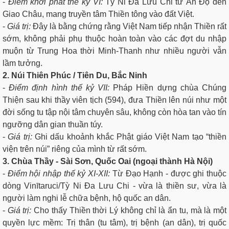
-
Điểm khởi phát thế kỷ VI:
Tỳ Ni Đa Lưu Chi từ Ấn Độ đến
Giao Châu, mang truyền tâm Thiền tông vào đất Việt.
-
Giá trị:
Đây là bằng chứng rằng Việt Nam tiếp nhận Thiền rất
sớm, không phải phụ thuộc hoàn toàn vào các đợt du nhập
muộn từ Trung Hoa thời Minh-Thanh như nhiều người vẫn
lầm tưởng.
2. Núi Thiên Phúc / Tiên Du, Bắc Ninh
-
Điểm định hình thế kỷ VII:
Pháp Hiền dựng chùa Chúng
Thiện sau khi thầy viên tịch (594), đưa Thiền lên núi như một
đời sống tu tập nội tâm chuyên sâu, không còn hòa tan vào tín
ngưỡng dân gian thuần túy.
-
Giá trị:
Ghi dấu khoảnh khắc Phật giáo Việt Nam tạo “thiền
viện trên núi” riêng của mình từ rất sớm.
3. Chùa Thầy - Sài Sơn, Quốc Oai (ngoại thành Hà Nội)
-
Điểm hội nhập thế kỷ XI-XII:
Từ Đạo Hạnh - được ghi thuộc
dòng Vinītaruci/Tỳ Ni Đa Lưu Chi - vừa là thiền sư, vừa là
người làm nghi lễ chữa bệnh, hộ quốc an dân.
-
Giá trị:
Cho thấy Thiền thời Lý không chỉ là ẩn tu, mà là một
quyền lực mềm: Trị thân (tu tâm), trị bệnh (an dân), trị quốc