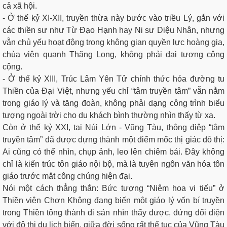
cả xã hội.
- Ở thế kỷ XI-XII, truyền thừa này bước vào triều Lý, gắn với
các thiền sư như Từ Đạo Hạnh hay Ni sư Diệu Nhân, nhưng
vẫn chủ yếu hoạt động trong không gian quyền lực hoàng gia,
chùa viện quanh Thăng Long, không phải đại tượng công
cộng.
- Ở thế kỷ XIII, Trúc Lâm Yên Tử chính thức hóa đường tu
Thiền của Đại Việt, nhưng yếu chỉ “tâm truyền tâm” vẫn nằm
trong giáo lý và tăng đoàn, không phải dạng công trình biểu
tượng ngoài trời cho du khách bình thường nhìn thấy từ xa.
Còn ở thế kỷ XXI, tại Núi Lớn - Vũng Tàu, thông điệp “tâm
truyền tâm” đã được dựng thành một điểm mốc thị giác đô thị:
Ai cũng có thể nhìn, chụp ảnh, leo lên chiêm bái. Đây không
chỉ là kiến trúc tôn giáo nội bộ, mà là tuyên ngôn văn hóa tôn
giáo trước mắt công chúng hiện đại.
Nói một cách thẳng thắn: Bức tượng “Niêm hoa vi tiếu” ở
Thiền viện Chơn Không đang biến một giáo lý vốn bí truyền
trong Thiền tông thành di sản nhìn thấy được, đứng đối diện
với đô thị du lịch biển, giữa đời sống rất thế tục của Vũng Tàu