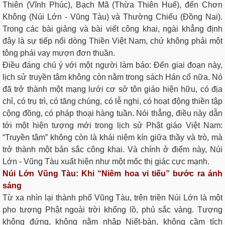
Thiên (Vĩnh Phúc), Bạch Mã (Thừa Thiên Huế), đến Chơn
Không (Núi Lớn - Vũng Tàu) và Thường Chiếu (Đồng Nai).
Trong các bài giảng và bài viết công khai, ngài khẳng định
đây là sự tiếp nối dòng Thiền Việt Nam, chứ không phải một
tông phái vay mượn đơn thuần.
Điều đáng chú ý với một người làm báo: Đến giai đoạn này,
lịch sử truyền tâm không còn nằm trong sách Hán cổ nữa. Nó
đã trở thành một mạng lưới cơ sở tôn giáo hiện hữu, có địa
chỉ, có trụ trì, có tăng chúng, có lễ nghi, có hoạt động thiền tập
cộng đồng, có pháp thoại hàng tuần. Nói thẳng, điều này dẫn
tới một hiện tượng mới trong lịch sử Phật giáo Việt Nam:
“Truyền tâm” không còn là khái niệm kín giữa thầy và trò, mà
trở thành một bản sắc công khai. Và chính ở điểm này, Núi
Lớn - Vũng Tàu xuất hiện như một mốc thị giác cực mạnh.
Núi Lớn Vũng Tàu: Khi “Niêm hoa vi tiếu” bước ra ánh
sáng
Từ xa nhìn lại thành phố Vũng Tàu, trên triền Núi Lớn là một
pho tượng Phật ngoài trời khổng lồ, phủ sắc vàng. Tượng
không đứng, không nằm nhập Niết-bàn, không cầm tích