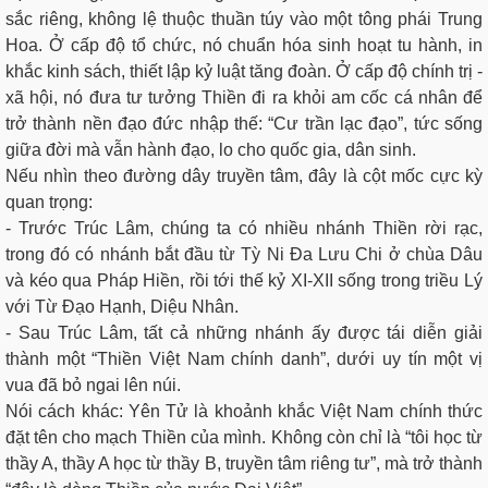
sắc riêng, không lệ thuộc thuần túy vào một tông phái Trung
Hoa. Ở cấp độ tổ chức, nó chuẩn hóa sinh hoạt tu hành, in
khắc kinh sách, thiết lập kỷ luật tăng đoàn. Ở cấp độ chính trị -
xã hội, nó đưa tư tưởng Thiền đi ra khỏi am cốc cá nhân để
trở thành nền đạo đức nhập thế: “Cư trần lạc đạo”, tức sống
giữa đời mà vẫn hành đạo, lo cho quốc gia, dân sinh.
Nếu nhìn theo đường dây truyền tâm, đây là cột mốc cực kỳ
quan trọng:
- Trước Trúc Lâm, chúng ta có nhiều nhánh Thiền rời rạc,
trong đó có nhánh bắt đầu từ Tỳ Ni Đa Lưu Chi ở chùa Dâu
và kéo qua Pháp Hiền, rồi tới thế kỷ XI-XII sống trong triều Lý
với Từ Đạo Hạnh, Diệu Nhân.
- Sau Trúc Lâm, tất cả những nhánh ấy được tái diễn giải
thành một “Thiền Việt Nam chính danh”, dưới uy tín một vị
vua đã bỏ ngai lên núi.
Nói cách khác: Yên Tử là khoảnh khắc Việt Nam chính thức
đặt tên cho mạch Thiền của mình. Không còn chỉ là “tôi học từ
thầy A, thầy A học từ thầy B, truyền tâm riêng tư”, mà trở thành