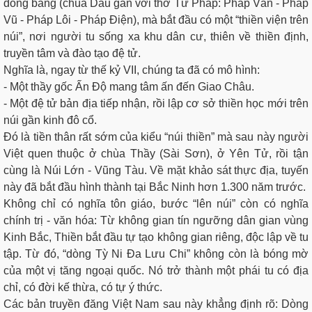
đồng bằng (chùa Dâu gắn với thờ Tứ Pháp: Pháp Vân - Pháp
Vũ - Pháp Lôi - Pháp Điện), mà bắt đầu có một “thiền viện trên
núi”, nơi người tu sống xa khu dân cư, thiên về thiền định,
truyền tâm và đào tạo đệ tử.
Nghĩa là, ngay từ thế kỷ VII, chúng ta đã có mô hình:
- Một thầy gốc Ấn Độ mang tâm ấn đến Giao Châu.
- Một đệ tử bản địa tiếp nhận, rồi lập cơ sở thiền học mới trên
núi gần kinh đô cổ.
Đó là tiền thân rất sớm của kiểu “núi thiền” mà sau này người
Việt quen thuộc ở chùa Thầy (Sài Sơn), ở Yên Tử, rồi tận
cùng là Núi Lớn - Vũng Tàu. Về mặt khảo sát thực địa, tuyến
này đã bắt đầu hình thành tại Bắc Ninh hơn 1.300 năm trước.
Không chỉ có nghĩa tôn giáo, bước “lên núi” còn có nghĩa
chính trị - văn hóa: Từ không gian tín ngưỡng dân gian vùng
Kinh Bắc, Thiền bắt đầu tự tạo không gian riêng, độc lập về tu
tập. Từ đó, “dòng Tỳ Ni Đa Lưu Chi” không còn là bóng mờ
của một vị tăng ngoại quốc. Nó trở thành một phái tu có địa
chỉ, có đời kế thừa, có tự ý thức.
Các bản truyền đăng Việt Nam sau này khẳng định rõ: Dòng