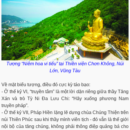
Tượng “Niêm hoa vi tiếu” tại Thiền viện Chơn Không, Núi
Lớn, Vũng Tàu
Về mặt biểu tượng, điều đó cực kỳ táo bạo:
- Ở thế kỷ VI, “truyền tâm” là một lời dặn riêng giữa thầy Tăng
Xán và trò Tỳ Ni Đa Lưu Chi: “Hãy xuống phương Nam
truyền pháp”.
- Ở thế kỷ VII, Pháp Hiền lặng lẽ dựng chùa Chúng Thiện trên
núi Thiên Phúc sau khi thầy mình viên tịch - đó vẫn là thế giới
nội bộ của tăng chúng, không phải thông điệp quảng bá cho