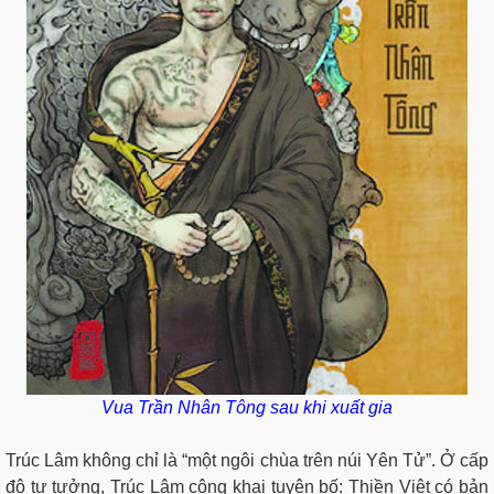
Vua Trần Nhân Tông sau khi xuất gia
Trúc Lâm không chỉ là “một ngôi chùa trên núi Yên Tử”. Ở cấp
độ tư tưởng, Trúc Lâm công khai tuyên bố: Thiền Việt có bản