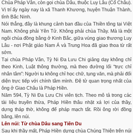
Chùa Pháp Vân, còn gọi chùa Dâu, thuộc Luy Lâu (Cổ Châu).
Vị trí ấy ngày nay là xã Thanh Khương, huyện Thuận Thành,
tỉnh Bắc Ninh.
Nói thẳng, đây là khung cảnh ban đầu của Thiền tông tại Việt
Nam. Không phải Yên Tử. Không phải chùa Thầy. Mà là một
ngôi chùa đồng bằng ở Kinh Bắc, giữa vùng giao thương Luy
Lâu - nơi Phật giáo Nam Á và Trung Hoa đã giao thoa từ rất
sớm.
Tại chùa Pháp Vân, Tỳ Ni Đa Lưu Chi giảng dạy không chỉ
theo Kinh, Luật thông thường, mà theo đường lối “trực chỉ
nhân tâm”: Người tu không chỉ học chữ, tụng văn, mà phải đối
diện trực tiếp với chính tâm mình. Đệ tử quan trọng nhất của
ông ở Giao Châu là Pháp Hiền.
Năm 594, Tỳ Ni Đa Lưu Chi viên tịch. Theo mô tả trong các
tài liệu truyền thừa, Pháp Hiền thâu nhặt xá lợi của thầy,
dựng tháp thờ, không để pháp mạch tắt. Rồi ông rời đồng
bằng, lên núi.
Lên núi: Từ chùa Dâu sang Tiên Du
Sau khi thầy mất, Pháp Hiền dựng chùa Chúng Thiện trên núi