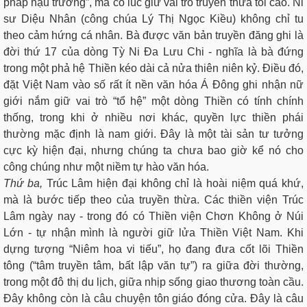
pháp hậu trường”, mà có lúc giữ vai trò truyền thừa tối cao. Ni
sư Diệu Nhân (công chúa Lý Thị Ngọc Kiều) không chỉ tu
theo cảm hứng cá nhân. Bà được văn bản truyền đăng ghi là
đời thứ 17 của dòng Tỳ Ni Đa Lưu Chi - nghĩa là bà đứng
trong một phả hệ Thiền kéo dài cả nửa thiên niên kỷ. Điều đó,
đặt Việt Nam vào số rất ít nền văn hóa Á Đông ghi nhận nữ
giới nắm giữ vai trò “tổ hệ” một dòng Thiền có tính chính
thống, trong khi ở nhiều nơi khác, quyền lực thiền phái
thường mặc định là nam giới. Đây là một tài sản tư tưởng
cực kỳ hiện đại, nhưng chúng ta chưa bao giờ kể nó cho
công chúng như một niềm tự hào văn hóa.
Thứ ba,
Trúc Lâm hiện đại không chỉ là hoài niệm quá khứ,
mà là bước tiếp theo của truyền thừa. Các thiền viện Trúc
Lâm ngày nay - trong đó có Thiền viện Chơn Không ở Núi
Lớn - tự nhận mình là người giữ lửa Thiền Việt Nam. Khi
dựng tượng “Niêm hoa vi tiếu”, họ đang đưa cốt lõi Thiền
tông (“tâm truyền tâm, bất lập văn tự”) ra giữa đời thường,
trong một đô thị du lịch, giữa nhịp sống giao thương toàn cầu.
Đây không còn là câu chuyện tôn giáo đóng cửa. Đây là câu