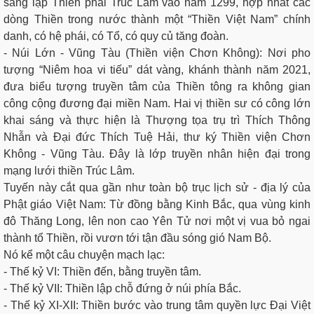
sáng lập Thiền phái Trúc Lâm vào năm 1299, hợp nhất các
dòng Thiền trong nước thành một “Thiền Việt Nam” chính
danh, có hệ phái, có Tổ, có quy củ tăng đoàn.
- Núi Lớn - Vũng Tàu (Thiền viện Chơn Không): Nơi pho
tượng “Niêm hoa vi tiếu” dát vàng, khánh thành năm 2021,
đưa biểu tượng truyền tâm của Thiền tông ra không gian
công cộng đương đại miền Nam. Hai vị thiền sư có công lớn
khai sáng và thực hiện là Thượng tọa trụ trì Thích Thông
Nhẫn và Đại đức Thích Tuệ Hải, thư ký Thiền viện Chơn
Không - Vũng Tàu. Đây là lớp truyền nhân hiện đại trong
mạng lưới thiền Trúc Lâm.
Tuyến này cắt qua gần như toàn bộ trục lịch sử - địa lý của
Phật giáo Việt Nam: Từ đồng bằng Kinh Bắc, qua vùng kinh
đô Thăng Long, lên non cao Yên Tử nơi một vị vua bỏ ngai
thành tổ Thiền, rồi vươn tới tận đầu sóng gió Nam Bộ.
Nó kể một câu chuyện mạch lạc:
- Thế kỷ VI: Thiền đến, bằng truyền tâm.
- Thế kỷ VII: Thiền lập chỗ đứng ở núi phía Bắc.
- Thế kỷ XI-XII: Thiền bước vào trung tâm quyền lực Đại Việt