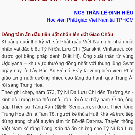
NCS TRẦN LÊ ĐÌNH HIẾU
Học viện Phật giáo Việt Nam tại TPHCM
Dòng tâm ấn đầu tiên đặt chân lên đất Giao Châu
Khoảng cuối thế kỷ VI, sử Phật giáo Việt Nam ghi nhận một
nhân vật đặc biệt: Tỳ Ni Đa Lưu Chi (Sanskrit: Vinītaruci, còn
được gọi bằng pháp danh Diệt Hỉ). Ông xuất thân từ vùng
Uḍḍiyāna – khu vực thường đồng nhất với thung lũng Swat
ngày nay, ở Tây Bắc Ấn Độ cổ. Đây là vùng biên viễn Phật
giáo từng nuôi dưỡng nhiều cao tăng du hành qua Trung Á,
rồi sang Trung Hoa.
Theo ghi chép, năm 573, Tỳ Ni Đa Lưu Chi đến Trường An -
kinh đô Trung Hoa thời nhà Trần, rồi ở lại bảy năm. Ở đó, ông
gặp Thiền sư Tăng Xán (僧璨, Sengcan), vị được Thiền tông
Trung Hoa tôn là Tam Tổ, người kế thừa Huệ Khả và trực tiếp
đứng trong chuỗi truyền tâm từ Bồ-đề Đạt-ma. Truyền thống
Việt Nam kể rằng Tăng Xán đã ấn chứng cho Tỳ Ni Đa Lưu