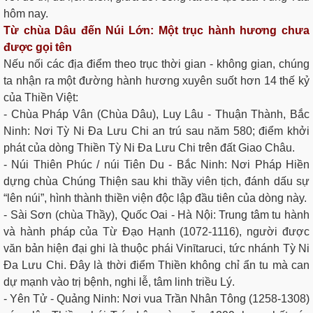
hôm nay.
Từ chùa Dâu đến Núi Lớn: Một trục hành hương chưa
được gọi tên
Nếu nối các địa điểm theo trục thời gian - không gian, chúng
ta nhận ra một đường hành hương xuyên suốt hơn 14 thế kỷ
của Thiền Việt:
- Chùa Pháp Vân (Chùa Dâu), Luy Lâu - Thuận Thành, Bắc
Ninh: Nơi Tỳ Ni Đa Lưu Chi an trú sau năm 580; điểm khởi
phát của dòng Thiền Tỳ Ni Đa Lưu Chi trên đất Giao Châu.
- Núi Thiên Phúc / núi Tiên Du - Bắc Ninh: Nơi Pháp Hiền
dựng chùa Chúng Thiện sau khi thầy viên tịch, đánh dấu sự
“lên núi”, hình thành thiền viện độc lập đầu tiên của dòng này.
- Sài Sơn (chùa Thầy), Quốc Oai - Hà Nội: Trung tâm tu hành
và hành pháp của Từ Đạo Hạnh (1072-1116), người được
văn bản hiện đại ghi là thuộc phái Vinītaruci, tức nhánh Tỳ Ni
Đa Lưu Chi. Đây là thời điểm Thiền không chỉ ẩn tu mà can
dự mạnh vào trị bệnh, nghi lễ, tâm linh triều Lý.
- Yên Tử - Quảng Ninh: Nơi vua Trần Nhân Tông (1258-1308)