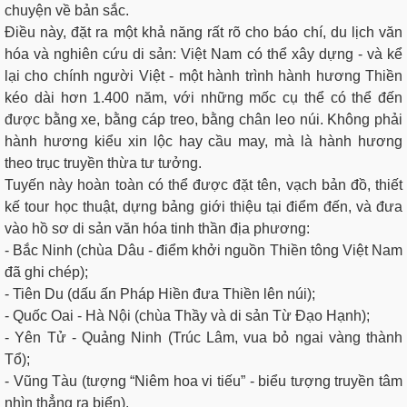
chuyện về bản sắc.
Điều này, đặt ra một khả năng rất rõ cho báo chí, du lịch văn
hóa và nghiên cứu di sản: Việt Nam có thể xây dựng - và kể
lại cho chính người Việt - một hành trình hành hương Thiền
kéo dài hơn 1.400 năm, với những mốc cụ thể có thể đến
được bằng xe, bằng cáp treo, bằng chân leo núi. Không phải
hành hương kiểu xin lộc hay cầu may, mà là hành hương
theo trục truyền thừa tư tưởng.
Tuyến này hoàn toàn có thể được đặt tên, vạch bản đồ, thiết
kế tour học thuật, dựng bảng giới thiệu tại điểm đến, và đưa
vào hồ sơ di sản văn hóa tinh thần địa phương:
- Bắc Ninh (chùa Dâu - điểm khởi nguồn Thiền tông Việt Nam
đã ghi chép);
- Tiên Du (dấu ấn Pháp Hiền đưa Thiền lên núi);
- Quốc Oai - Hà Nội (chùa Thầy và di sản Từ Đạo Hạnh);
- Yên Tử - Quảng Ninh (Trúc Lâm, vua bỏ ngai vàng thành
Tổ);
- Vũng Tàu (tượng “Niêm hoa vi tiếu” - biểu tượng truyền tâm
nhìn thẳng ra biển).