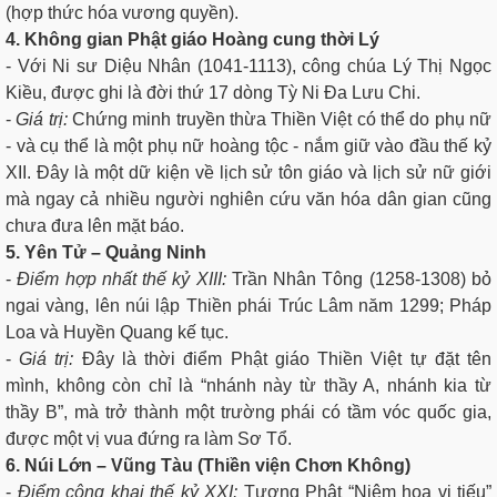
(hợp thức hóa vương quyền).
4. Không gian Phật giáo Hoàng cung thời Lý
- Với Ni sư Diệu Nhân (1041-1113), công chúa Lý Thị Ngọc
Kiều, được ghi là đời thứ 17 dòng Tỳ Ni Đa Lưu Chi.
-
Giá trị:
Chứng minh truyền thừa Thiền Việt có thể do phụ nữ
- và cụ thể là một phụ nữ hoàng tộc - nắm giữ vào đầu thế kỷ
XII. Đây là một dữ kiện về lịch sử tôn giáo và lịch sử nữ giới
mà ngay cả nhiều người nghiên cứu văn hóa dân gian cũng
chưa đưa lên mặt báo.
5. Yên Tử
– Quảng Ninh
-
Điểm hợp nhất thế kỷ XIII:
Trần Nhân Tông (1258-1308) bỏ
ngai vàng, lên núi lập Thiền phái Trúc Lâm năm 1299; Pháp
Loa và Huyền Quang kế tục.
-
Giá trị:
Đây là thời điểm Phật giáo Thiền Việt tự đặt tên
mình, không còn chỉ là “nhánh này từ thầy A, nhánh kia từ
thầy B”, mà trở thành một trường phái có tầm vóc quốc gia,
được một vị vua đứng ra làm Sơ Tổ.
6. Núi Lớn
– Vũng Tàu (Thiền viện Chơn Không)
-
Điểm công khai thế kỷ XXI:
Tượng Phật “Niêm hoa vi tiếu”