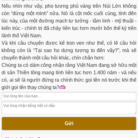
Nếu nhìn như vậy, pho tượng phủ vàng trên Núi Lớn không
còn “đứng một mình” nữa. Nó là cột mốc cuối cùng, tính đến
lúc này, của một đường mạch tư tưởng - tâm linh - mỹ thuật -
kiến trúc - chính trị đã chảy liên tục hơn mười bốn thế kỷ trên
lãnh thổ Việt Nam.
Và khi câu chuyện được kể trọn vẹn như thế, có lẽ câu hỏi
không còn là “Tại sao họ dựng tượng to đến vậy?”, mà sẽ
chuyển thành một câu hỏi khác, chín chắn hơn:
Chúng ta có dám công nhận rằng Việt Nam đang sở hữu một
di sản Thiền tông mang tính liên tục hơn 1.400 năm - và nếu
có, ai sẽ là người đứng ra chính thức gọi tên nó trước khi thế
giới gọi tên thay chúng ta?
Gửi