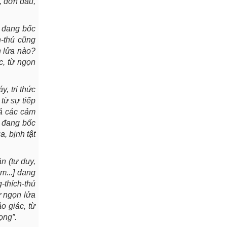
n, đớn đau,
] đang bốc
h-thú cũng
n lửa nào?
c, từ ngọn
, tri thức
từ sự tiếp
cả các cảm
y đang bốc
, bịnh tật
n (tư duy,
m...] đang
-thích-thú
ừ ngọn lửa
o giác, từ
ọng”.