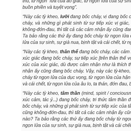
thù, từ ngọn lửa của ảo giác, từ ngọn lửa của sự sinh
buồn phiền và tuyệt vọng”.
“Này các tỳ kheo,
lưỡi
đang bốc cháy, vị đang bốc ch
cháy, và những gì phát sinh từ sự tiếp xúc vị giá
không-đớn-đau, thì tất cả các cảm nhận ấy cũng đan
Ta bảo rằng các thứ ấy đang bốc cháy từ ngọn lửa c
lửa của sự sinh, sự già nua, bịnh tật và cái chết, từ 
“Này các tỳ kheo,
thân thể
đang bốc cháy, các cảm n
xúc giác đang bốc cháy, sự tiếp xúc [trên thân thể v
xúc của xúc giác, dù được cảm nhận như là thích t
nhận ấy cũng đang bốc cháy. Vậy, này các tỳ-kheo,
cháy từ ngọn lửa của dục vọng, từ ngọn lửa của hận t
và cái chết, từ ngọn lửa của âu lo, ta thán, đớn đ
“Này các tỳ kheo,
tâm thần
(mind, spirit / concious
xúc cảm, tác ý...) đang bốc cháy, tri thức tâm thần 
bốc cháy, và những gì phát sinh từ sự tiếp xúc của 
cũng không-đớn-đau, thì tất cả các cảm nhận ấy cũn
nào? Ta bảo rằng các thứ ấy đang bốc cháy từ ngọn 
ngọn lửa của sự sinh, sự già nua, bịnh tật và cái chế