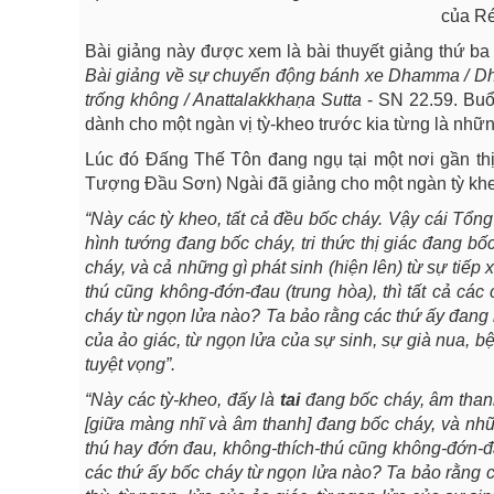
của Ré
Bài giảng này được xem là bài thuyết giảng thứ ba
Bài giảng về sự chuyển động bánh xe Dhamma / 
trống không / Anattalakkhaṇa Sutta
- SN 22.59. Buổ
dành cho một ngàn vị tỳ-kheo trước kia từng là nhữ
Lúc đó Đấng Thế Tôn đang ngụ tại một nơi gần thị
Tượng Đầu Sơn) Ngài đã giảng cho một ngàn tỳ kh
“Này các tỳ kheo, tất cả đều bốc cháy. Vậy cái Tổng
hình tướng đang bốc cháy, tri thức thị giác đang bố
cháy, và cả những gì phát sinh (hiện lên) từ sự tiếp
thú cũng không-đớn-đau (trung hòa), thì tất cả cá
cháy từ ngọn lửa nào? Ta bảo rằng các thứ ấy đang 
của ảo giác, từ ngọn lửa của sự sinh, sự già nua, bệ
tuyệt vọng”.
“Này các tỳ-kheo, đấy là
tai
đang bốc cháy, âm thanh
[giữa màng nhĩ và âm thanh] đang bốc cháy, và nhữn
thú hay đớn đau, không-thích-thú cũng không-đớn-đa
các thứ ấy bốc cháy từ ngọn lửa nào? Ta bảo rằng 