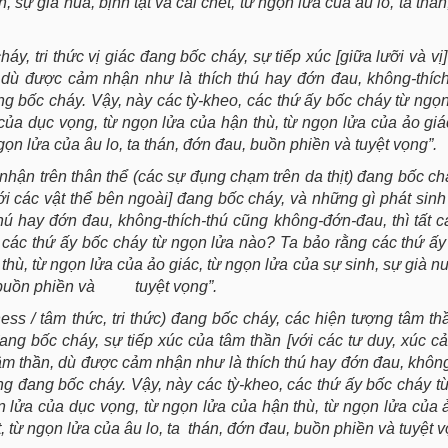
, sự già nua, bịnh tật và cái chết, từ ngọn lửa của âu lo, ta thá
áy, tri thức vị giác đang bốc cháy, sự tiếp xúc [giữa lưỡi và vị
c, dù được cảm nhận như là thích thú hay đớn đau, không-thíc
g bốc cháy. Vậy, này các tỳ-kheo, các thứ ấy bốc cháy từ ngọ
ủa dục vọng, từ ngọn lửa của hận thù, từ ngọn lửa của ảo giá
ngọn lửa của âu lo, ta thán, đớn đau, buồn phiền và tuyệt vọng”.
hận trên thân thể (các sự đụng chạm trên da thịt) đang bốc cháy
ới các vật thể bên ngoài] đang bốc cháy, và những gì phát sinh 
hú hay đớn đau, không-thích-thú cũng không-đớn-đau, thì tất 
 các thứ ấy bốc cháy từ ngọn lửa nào? Ta bảo rằng các thứ ấ
hù, từ ngọn lửa của ảo giác, từ ngọn lửa của sự sinh, sự già nua
au, buồn phiền và tuyệt vọng”.
ness / tâm thức, tri thức) đang bốc cháy, các hiện tượng tâm thầ
đang bốc cháy, sự tiếp xúc của tâm thần [với các tư duy, xúc cả
tâm thần, dù được cảm nhận như là thích thú hay đớn đau, không
g đang bốc cháy. Vậy, này các tỳ-kheo, các thứ ấy bốc cháy t
lửa của dục vọng, từ ngọn lửa của hận thù, từ ngọn lửa của ả
t, từ ngọn lửa của âu lo, ta thán, đớn đau, buồn phiền và tuyệt v