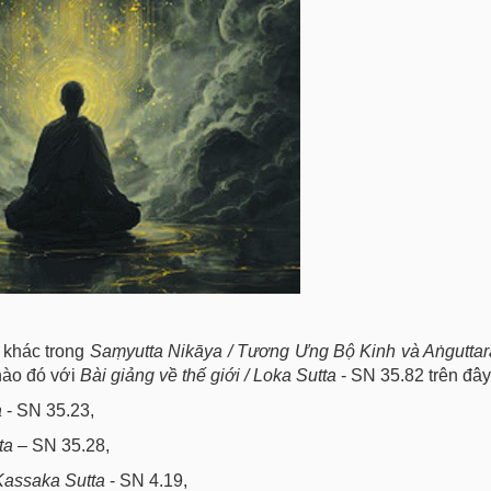
g khác trong
Saṃyutta Nikāya / Tương Ưng Bộ Kinh và Aṅguttar
 nào đó với
Bài giảng về thế giới / Loka Sutta
- SN 35.82 trên đây
a
- SN 35.23,
tta
– SN 35.28,
 Kassaka Sutta
- SN 4.19,