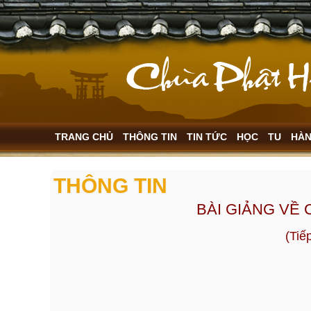
TRANG CHỦ
THÔNG TIN
TIN TỨC
HỌC
TU
HÀ
THÔNG TIN
BÀI GIẢNG VỀ
(Tiế