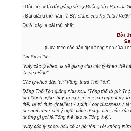
- Bài thứ tư là
Bài giảng về sự Buông bỏ / Pahāna S
- Bài giảng thứ năm là
Bài giảng cho Koṭṭhita / Koṭṭh
Dưới đây là bài thứ nhất:
Bài t
Sa
(Dựa theo các bản dịch tiếng Anh của Tha
Tại Savatthi...
“Này các tỳ kheo, ta sẽ giảng cho các tỳ-kheo thế nào
Ta sẽ giảng”.
Các tỳ-kheo đáp lại: “Vâng, thưa Thế Tôn”.
Đấng Thế Tôn giảng như sau: “Tổng thể là gì? Thật 
âm thanh nghe thấy, là mũi và các mùi ngửi thấy, là
thể, là tri thức (intellect / spirit / conciuosness 
phenomena / các ý nghĩ, các sự suy diễn, các xúc c
những gì gọi là Tổng thể (tạo ra Tổng thể)”.
“Này các tỳ-kheo, nếu có ai nói lên: ‘Tôi không thừ