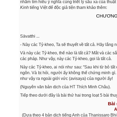
nhằm tìm hiểu ý nghĩa cùng triết lý sâu xa của thu
Kinh
tiếng Việt để độc giả tiện tham khảo thêm:
CHƯƠNG
Sāvatthi ...
- Này các Tỷ-kheo, Ta sẽ thuyết về tất cả. Hãy lắng 
Và này các Tỷ-kheo, thế nào là tất cả? Mắt và các sắc
các pháp. Như vậy, này các Tỷ-kheo, gọi là tất cả.
Này các Tỷ-kheo, ai nói như sau: “Sau khi từ bỏ tất c
ngôn. Và bị hỏi, người ấy không thể chứng minh gì.
như vậy ra ngoài giới vức (avisaya) của người ấy!
(Nguyên văn bản dịch của HT Thích Minh Châu).
Tiếp theo dưới đây là bài thứ hai trong loạt 5 bài thu
Bài
A
(Dựa theo 4 bản dịch tiếng Anh của Thanissaro Bhi