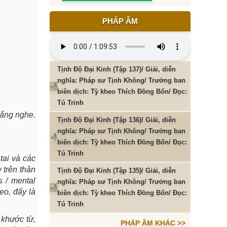
PHÁP ÂM
Tịnh Độ Đại Kinh (Tập 137)/ Giải, diễn
nghĩa: Pháp sư Tịnh Không/ Trưởng ban
biên dịch: Tỳ kheo Thích Đồng Bổn/ Đọc:
Tú Trinh
lắng nghe.
Tịnh Độ Đại Kinh (Tập 136)/ Giải, diễn
nghĩa: Pháp sư Tịnh Không/ Trưởng ban
biên dịch: Tỳ kheo Thích Đồng Bổn/ Đọc:
Tú Trinh
tai và các
 trên thân
Tịnh Độ Đại Kinh (Tập 135)/ Giải, diễn
s / mental
nghĩa: Pháp sư Tịnh Không/ Trưởng ban
eo, đấy là
biên dịch: Tỳ kheo Thích Đồng Bổn/ Đọc:
Tú Trinh
 khước từ,
PHÁP ÂM KHÁC >>