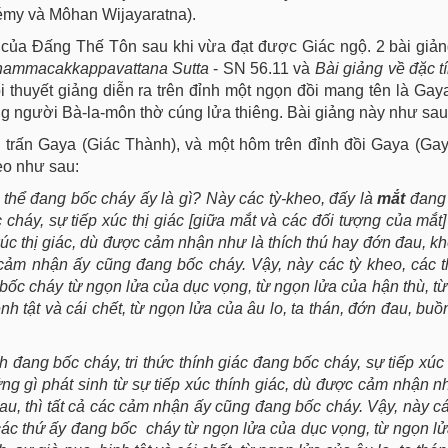
my và Môhan Wijayaratna).
 của Đấng Thế Tôn sau khi vừa đạt được Giác ngộ. 2 bài giản
Dhammacakkappavattana Sutta
- SN 56.11 và
Bài giảng về đặc t
i thuyết giảng diễn ra trên đỉnh một ngọn đồi mang tên là Gaya
ng người Bà-la-môn thờ cúng lửa thiêng. Bài giảng này như sau
 trấn Gaya (Giác Thành), và một hôm trên đỉnh đồi Gaya (Gay
eo như sau:
 thể đang bốc cháy ấy là gì? Này các tỳ-kheo, đấy là
mắt
đang
c cháy, sự tiếp xúc thị giác [giữa mắt và các đối tượng của mắt
 xúc thị giác, dù được cảm nhận như là thích thú hay đớn đau, kh
c cảm nhận ấy cũng đang bốc cháy. Vậy, này các tỳ kheo, các 
bốc cháy từ ngọn lửa của dục vọng, từ ngọn lửa của hận thù, t
nh tật và cái chết, từ ngọn lửa của âu lo, ta thán, đớn đau, buồ
 đang bốc cháy, tri thức thính giác đang bốc cháy, sự tiếp xúc 
g gì phát sinh từ sự tiếp xúc thính giác, dù được cảm nhận nh
u, thì tất cả các cảm nhận ấy cũng đang bốc cháy. Vậy, này cá
các thứ ấy đang bốc cháy từ ngọn lửa của dục vọng, từ ngọn l