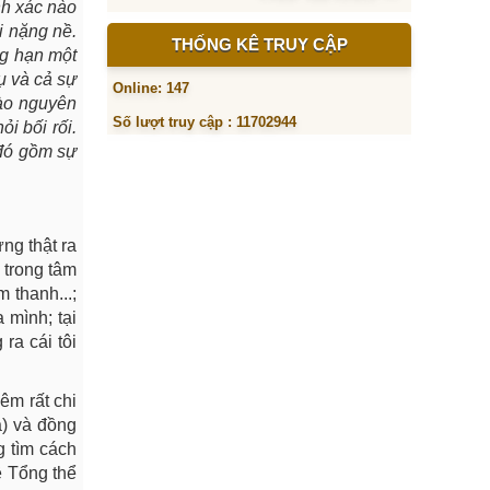
nh xác nào
i nặng nề.
THỐNG KÊ TRUY CẬP
ng hạn một
ụ và cả sự
Online: 147
vào nguyên
Số lượt truy cập : 11702944
i bối rối.
 đó gồm sự
ng thật ra
 trong tâm
 thanh...;
 mình; tại
ra cái tôi
êm rất chi
a) và đồng
g tìm cách
ề Tổng thể