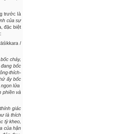
g trước là
ính của sự
, đặc biệt
:
āśikkara /
 bốc cháy,
] đang bốc
ông-thích-
thứ ấy bốc
ừ ngọn lửa
n phiền và
thính giác
ư là thích
c tỳ kheo,
ửa của hận