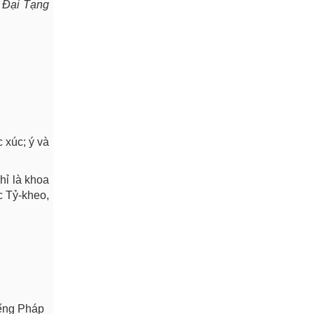
g
Đại Tạng
c xúc; ý và
chỉ là khoa
c Tỷ-kheo,
iếng Pháp