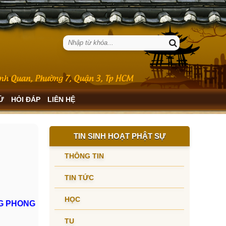
SỬ
HỎI ĐÁP
LIÊN HỆ
TIN SINH HOẠT PHẬT SỰ
THÔNG TIN
TIN TỨC
HỌC
G PHONG
TU