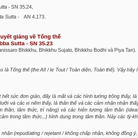
utta
- SN 35.24,
ita Sutta
- AN 4.173.
huyết giảng về Tổng thể
bba Sutta - SN 35.23
nissaro Bhikkhu, Bhikkhu Sujato, Bhikkhu Bodhi và Piya Tan).
 là Tổng thể (the All / le Tout / Toàn diện, Toàn thể). Vậy hãy 
hết sức đơn giản, đấy là mắt và các hình tướng trông thấy, là 
 lưỡi và các vị nếm thấy, là thân thể và các cảm nhận nhận thấy
/ tâm thần, tâm thức, trí năng) và các hiện tượng tâm thần (idea
ảm trong tâm thức...) hình dung trong tâm thần. Này các tỳ-kh
a nhận (repudiating / rejetant / không chấp nhận, không đồng ý,