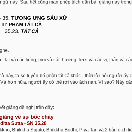
ật ngữ này. Sau hết cũng mạn phép trích dẫn bài giảng này tron
 35:
TƯƠNG ƯNG SÁU XỨ
III:
PHẨM TẤT CẢ
35.23.
TẤT CẢ
nghe.
; tai và các tiếng; mũi và các hương; lưỡi và các vị; thân và cá
ả này, ta sẽ tuyên bố (một) tất cả khác”, thời lời nói người ấy 
 Và hơn nữa, người ấy có thể rơi vào ách nạn. Vì sao? Này cá
yết giảng đề nghị trên đây:
 giảng về sự bốc cháy
ditta Sutta - SN 35.28
kkhu, Bhikkhu Sujato, Bhikkhu Bodhi, Piya Tan và 2 bản dịch t