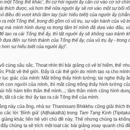
lên một Tổng thể khác’, thì cứ hỏi người ấy căn cứ vào cơ sở chí
ải thích được, và hơn thế nữa người ấy sẽ rơi vào một sự bối rố
vì điều đó vượt khỏi tầm tay (sức hiểu biết) của người ấy (chẳ
ra một Tổng thể, trong đó gồm có vũ trụ, sự vận hành của vũ tr
năng mà mình hình dung ra trong tâm trí mình đã dựa vào đâu, 
 tạo ra cái Tổng thể ấy, thì tất người ấy sẽ không sao tránh khỏ
sở đưa đến sự hình thành của Tổng thể ấy, của vũ trụ ấy - trong
hơn sự hiểu biết của người ấy)”.
ô cùng sâu sắc. Thoạt nhìn thì bài giảng có vẻ bí hiểm, thế như
c Phật về thế giới. Đấy là cái thế giới do mình tạo ra cho mình
lục giác của mình: Mắt trông thấy hình tướng; tai nghe thấy âm
h con người của mình, thì mắt cũng trông thấy hình tướng của
i hôi hám trên thân thể mình...; tâm thần mình cũng hình dung 
 tất cả các thứ ấy tạo ra cái Tổng thể của mình.
ảng này của ông, nhà sư Thanissaro Bhikkhu cũng giải thích th
 các lời ‘Bình giả’ (Aṭṭhakathā) trong
Tam Tạng Kinh
(Tipitak
i giảng khác liên hệ với chủ đề này. Thế nhưng chúng ta khôn
ào đấy chúng ta sẽ trích một loạt các bài giảng xoay quanh chủ đ