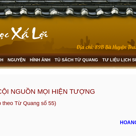
NH
NGUYỆN
HÌNH ẢNH
TỦ SÁCH TỪ QUANG
TƯ LIỆU LỊCH 
 CỘI NGUỒN MỌI HIỆN TƯỢNG
p theo Từ Quang số 55)
HOAN