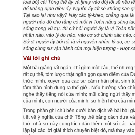
loại bỏ) cái Tổng thể ấy và [thay vào đó] tôi sẽ nêu 
để khẳng định điều ấy. Người ấy tất sẽ không sao gi
Tại sao lại như vậy? Này các tỳ-kheo, chẳng qua là 
người nào đó cho rằng có một vị Toàn năng sáng tạo 
sống trong vũ trụ, thì cứ hỏi người ấy là vị Toàn 
nhân nào, vào lý do nào, vào cơ sở chính xác nào, để
Sở dĩ người ấy bối rối là vì nguyên nhân, lý do, cơ 
sống cùng sự vận hành của mọi hiện tượng - vượt xa 
Vài lời ghi chú
Một bài giảng rất ngắn, chỉ gồm một câu, thế nhưng v
rất cụ thể, tóm lược thật ngắn gọn quan điểm của Đứ
thức mình, xuyên qua các sự cảm nhận phát sinh từ 
tâm thần hình dung ra thế giới. Nếu hướng vào chín
nghe thấy tiếng nói của mình; mũi cũng ngửi thấy mù
của mình, con người của mình, sự hiện hữu của mình,
Trong phần ghi chú bên dưới bản dịch về bài bài gi
tiết về ý nghĩa của chữ Tổng thể bằng cách dựa vào
thời nhà sư này cũng trích dẫn thêm một số các bà
lập lại các lời giải thích chuyên biệt đó, mà thay v