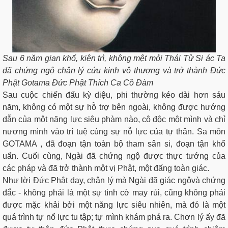
Sau 6 năm gian khổ, kiên trì, không mệt mỏi Thái Tử Si ác Ta
đã chứng ngộ chân lý cứu kinh vô thượng và trở thành Đức
Phật Gotama Đức Phật Thích Ca Cồ Đàm
Sau cuộc chiến đấu kỳ diệu, phi thường kéo dài hơn sáu
năm, không có một sự hỗ trợ bên ngoài, không được hướng
dẫn của một năng lực siêu phàm nào, cô độc một mình và chỉ
nương mình vào trí tuệ cùng sự nỗ lực của tự thân. Sa môn
GOTAMA , đã đoạn tận toàn bộ tham sân si, đoạn tận khổ
uẩn. Cuối cùng, Ngài đã chứng ngộ được thực tướng của
các pháp và đã trở thành một vị Phật, một đấng toàn giác.
Như lời Đức Phật dạy, chân lý mà Ngài đã giác ngộvà chứng
đắc - không phải là một sự tình cờ may rủi, cũng không phải
được mặc khải bởi một năng lực siêu nhiên, mà đó là một
quá trình tự nổ lực tu tập; tự mình khám phá ra. Chơn lý ấy đã