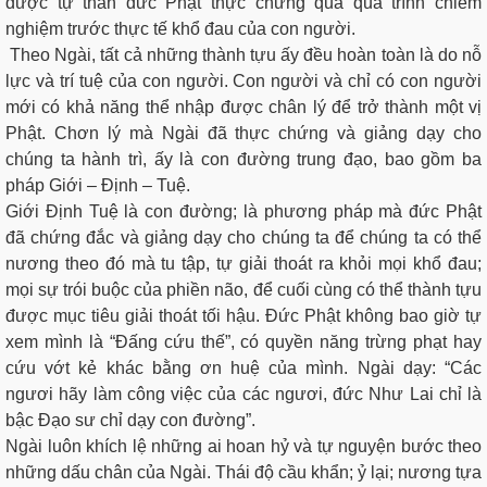
được tự thân đức Phật thực chứng qua quá trình chiêm
nghiệm trước thực tế khổ đau của con người.
Theo Ngài, tất cả những thành tựu ấy đều hoàn toàn là do nỗ
lực và trí tuệ của con người. Con người và chỉ có con người
mới có khả năng thể nhập được chân lý để trở thành một vị
Phật. Chơn lý mà Ngài đã thực chứng và giảng dạy cho
chúng ta hành trì, ấy là con đường trung đạo, bao gồm ba
pháp Giới – Định – Tuệ.
Giới Định Tuệ là con đường; là phương pháp mà đức Phật
đã chứng đắc và giảng dạy cho chúng ta để chúng ta có thể
nương theo đó mà tu tập, tự giải thoát ra khỏi mọi khổ đau;
mọi sự trói buộc của phiền não, để cuối cùng có thể thành tựu
được mục tiêu giải thoát tối hậu. Đức Phật không bao giờ tự
xem mình là “Đấng cứu thế”, có quyền năng trừng phạt hay
cứu vớt kẻ khác bằng ơn huệ của mình. Ngài dạy: “Các
ngươi hãy làm công việc của các ngươi, đức Như Lai chỉ là
bậc Đạo sư chỉ dạy con đường”.
Ngài luôn khích lệ những ai hoan hỷ và tự nguyện bước theo
những dấu chân của Ngài. Thái độ cầu khẩn; ỷ lại; nương tựa