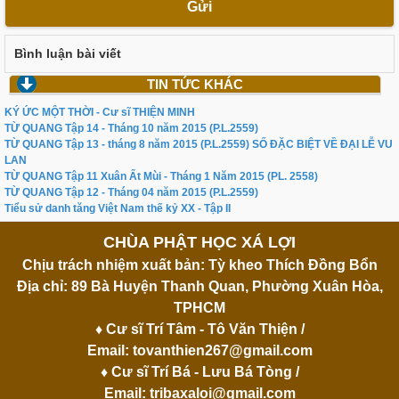
Gửi
Bình luận bài viết
TIN TỨC KHÁC
KÝ ỨC MỘT THỜI - Cư sĩ THIỆN MINH
TỪ QUANG Tập 14 - Tháng 10 năm 2015 (P.L.2559)
TỪ QUANG Tập 13 - tháng 8 năm 2015 (P.L.2559) SỐ ĐẶC BIỆT VỀ ĐẠI LỄ VU
LAN
TỪ QUANG Tập 11 Xuân Ất Mùi - Tháng 1 Năm 2015 (PL. 2558)
TỪ QUANG Tập 12 - Tháng 04 năm 2015 (P.L.2559)
Tiểu sử danh tăng Việt Nam thế kỷ XX - Tập II
CHÙA PHẬT HỌC XÁ LỢI
Chịu trách nhiệm xuất bản: Tỳ kheo Thích Đồng Bổn
Địa chỉ: 89 Bà Huyện Thanh Quan, Phường Xuân Hòa,
TPHCM
♦ Cư sĩ Trí Tâm - Tô Văn Thiện /
Email:
tovanthien267@gmail.com
♦ Cư sĩ Trí Bá - Lưu Bá Tòng /
Email:
tribaxaloi@gmail.com