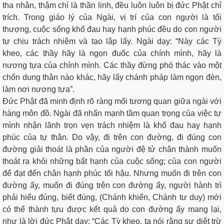
tha nhân, thậm chí là thần linh, đều luôn luôn bị đức Phật chỉ
trích. Trong giáo lý của Ngài, vị trí của con người là tối
thượng, cuộc sống khổ đau hay hạnh phúc đều do con người
tự chịu trách nhiệm và tạo lập lấy. Ngài dạy: “Này các Tỳ
kheo, các thầy hãy là ngọn đuốc của chính mình, hãy là
nương tựa của chính mình. Các thầy đừng phó thác vào một
chốn dung thân nào khác, hãy lấy chánh pháp làm ngọn đèn,
làm nơi nương tựa”.
Đức Phật đã minh định rõ ràng mối tương quan giữa ngài với
hàng môn đồ. Ngài đã nhấn mạnh tầm quan trọng của việc tự
mình nhận lãnh trọn vẹn trách nhiệm là khổ đau hay hạnh
phúc của tự thân. Do vậy, đi trên con đường, đi đúng con
đường giải thoát là phần của người đệ tử chân thành muốn
thoát ra khỏi những bất hạnh của cuộc sống; của con người
để đạt đến chân hạnh phúc tối hậu. Nhưng muốn đi trên con
đường ấy, muốn đi đúng trên con đường ấy, người hành trì
phải hiểu đúng, biết đúng, (Chánh khiến, Chánh tư duy) mới
có thể thành tựu được kết quả do con đường ấy mang lại,
như là lời đức Phật dạy: “Các Tỳ kheo, ta nói rằng sự diệt trừ