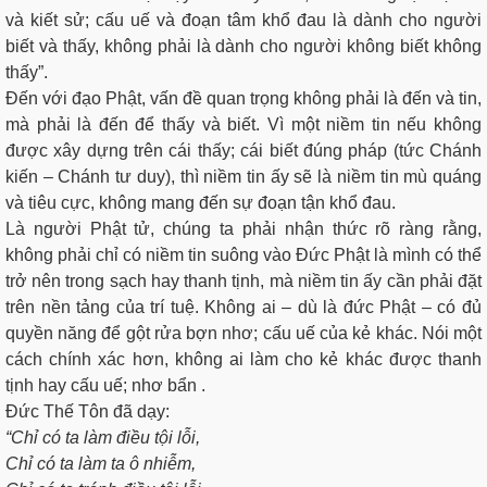
và kiết sử; cấu uế và đoạn tâm khổ đau là dành cho người
biết và thấy, không phải là dành cho người không biết không
thấy”.
Đến với đạo Phật, vấn đề quan trọng không phải là đến và tin,
mà phải là đến để thấy và biết. Vì một niềm tin nếu không
được xây dựng trên cái thấy; cái biết đúng pháp (tức Chánh
kiến – Chánh tư duy), thì niềm tin ấy sẽ là niềm tin mù quáng
và tiêu cực, không mang đến sự đoạn tận khổ đau.
Là người Phật tử, chúng ta phải nhận thức rõ ràng rằng,
không phải chỉ có niềm tin suông vào Đức Phật là mình có thể
trở nên trong sạch hay thanh tịnh, mà niềm tin ấy cần phải đặt
trên nền tảng của trí tuệ. Không ai – dù là đức Phật – có đủ
quyền năng để gột rửa bợn nhơ; cấu uế của kẻ khác. Nói một
cách chính xác hơn, không ai làm cho kẻ khác được thanh
tịnh hay cấu uế; nhơ bẩn .
Đức Thế Tôn đã dạy:
“Chỉ có ta làm điều tội lỗi,
Chỉ có ta làm ta ô nhiễm,