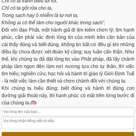
Chỉ có ta tránh điều tội lỗi,
Chỉ có ta gột rửa cho ta,
Trong sạch hay ô nhiễm là tự nơi ta,
Không ai có thể làm cho người khác trong sạch”.
Đối với đạo Phật, một hành giả đi tìm kiếm chơn lý; tìm hạnh
phúc, cần phải xác định lòng tin của mình trên căn bản của
cái thấy đúng và biết đúng, không tin bất cứ đều gì khi những
điều ấy chưa được xét đoán kỹ càng; suy luận cẩn thận. Như
thế, khi chúng ta đã đặt lòng tin vào Phật pháp, đã lấy chánh
pháp làm ngọn đèn làm nơi nương tựa cho tự thân, thì việc
tìm hiểu; nghiên cứu; học hỏi và hành trì giáo lý Giới Định Tuệ
- là một việc làm cần thiết và chơn chánh đối với chúng ta.
Khi chúng ta hiểu đúng; biết đúng và hành trì đúng con
đường giải thoát này, thì hạnh phúc có mặt trên từng bước đi
của chúng ta.