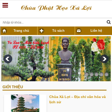
Trang chủ
Tủ sách
Liên hệ
GIỚI THIỆU
Chùa Xá Lợi – Địa chỉ văn hóa và
lịch sử