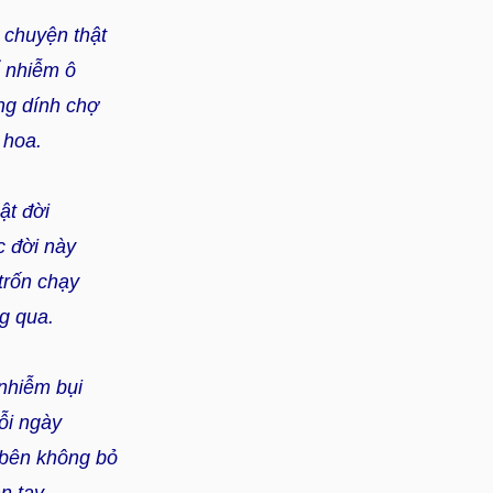
 chuyện thật
ể nhiễm ô
ng dính chợ
 hoa.
ật đời
c đời này
trốn chạy
g qua.
nhiễm bụi
ỗi ngày
 bên không bỏ