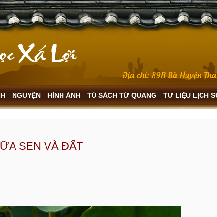
NH
NGUYỆN
HÌNH ẢNH
TỦ SÁCH TỪ QUANG
TƯ LIỆU LỊCH 
IỮA SEN VÀ ĐẤT