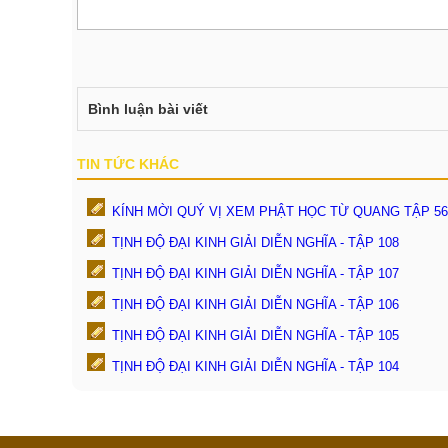
Bình luận bài viết
TIN TỨC KHÁC
KÍNH MỜI QUÝ VỊ XEM PHẬT HỌC TỪ QUANG TẬP 56
TỊNH ĐỘ ĐẠI KINH GIẢI DIỄN NGHĨA - TẬP 108
TỊNH ĐỘ ĐẠI KINH GIẢI DIỄN NGHĨA - TẬP 107
TỊNH ĐỘ ĐẠI KINH GIẢI DIỄN NGHĨA - TẬP 106
TỊNH ĐỘ ĐẠI KINH GIẢI DIỄN NGHĨA - TẬP 105
TỊNH ĐỘ ĐẠI KINH GIẢI DIỄN NGHĨA - TẬP 104