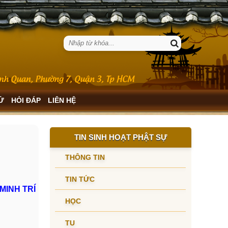
SỬ
HỎI ĐÁP
LIÊN HỆ
TIN SINH HOẠT PHẬT SỰ
THÔNG TIN
TIN TỨC
MINH TRÍ
HỌC
TU