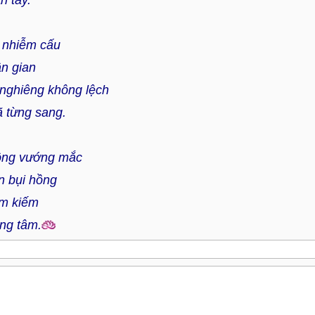
n tay.
 nhiễm cấu
ân gian
nghiêng không lệch
ã từng sang.
ông vướng mắc
n bụi hồng
ìm kiếm
ong tâm.