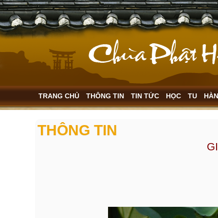
TRANG CHỦ
THÔNG TIN
TIN TỨC
HỌC
TU
HÀ
THÔNG TIN
G