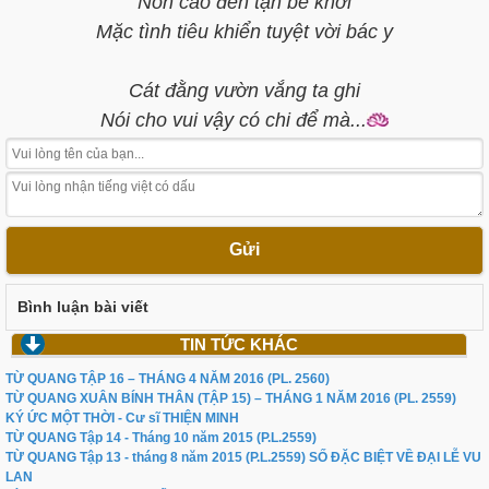
Non cao đến tận bể khơi
Mặc tình tiêu khiển tuyệt vời bác y
Cát đằng vườn vắng ta ghi
Nói cho vui vậy có chi để mà...
Gửi
Bình luận bài viết
TIN TỨC KHÁC
TỪ QUANG TẬP 16 – THÁNG 4 NĂM 2016 (PL. 2560)
TỪ QUANG XUÂN BÍNH THÂN (TẬP 15) – THÁNG 1 NĂM 2016 (PL. 2559)
KÝ ỨC MỘT THỜI - Cư sĩ THIỆN MINH
TỪ QUANG Tập 14 - Tháng 10 năm 2015 (P.L.2559)
TỪ QUANG Tập 13 - tháng 8 năm 2015 (P.L.2559) SỐ ĐẶC BIỆT VỀ ĐẠI LỄ VU
LAN