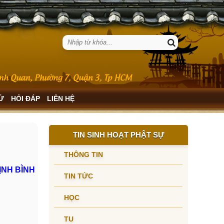
SỬ
HỎI ĐÁP
LIÊN HỆ
TIN SINH HOẠT PHẬT SỰ
THÔNG TIN
ỊNH BÌNH
TIN TỨC
HỌC
TU