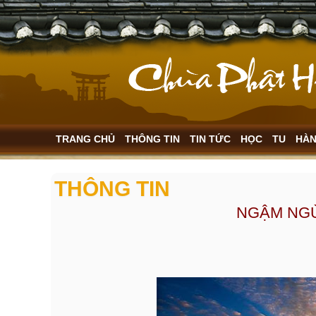
TRANG CHỦ
THÔNG TIN
TIN TỨC
HỌC
TU
HÀ
THÔNG TIN
NGẬM NGÙ