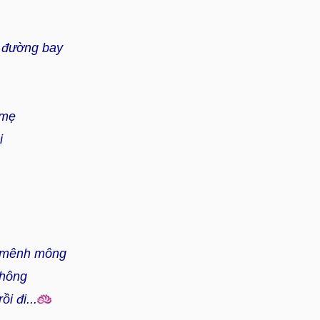
 đường bay
 mẹ
i
n mênh mông
không
ồi đi...