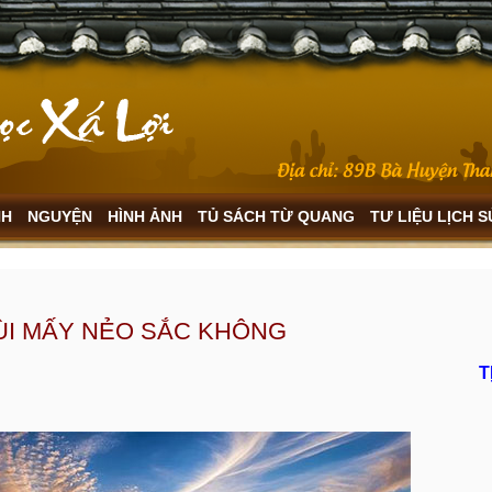
NH
NGUYỆN
HÌNH ẢNH
TỦ SÁCH TỪ QUANG
TƯ LIỆU LỊCH 
I MẤY NẺO SẮC KHÔNG
T