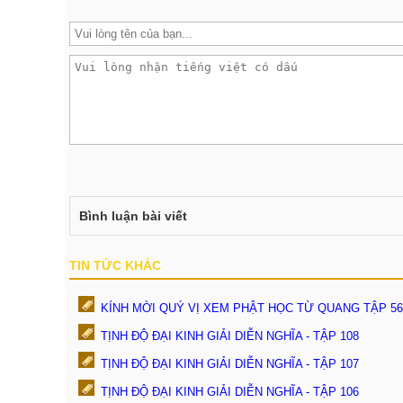
Bình luận bài viết
TIN TỨC KHÁC
KÍNH MỜI QUÝ VỊ XEM PHẬT HỌC TỪ QUANG TẬP 56
TỊNH ĐỘ ĐẠI KINH GIẢI DIỄN NGHĨA - TẬP 108
TỊNH ĐỘ ĐẠI KINH GIẢI DIỄN NGHĨA - TẬP 107
TỊNH ĐỘ ĐẠI KINH GIẢI DIỄN NGHĨA - TẬP 106