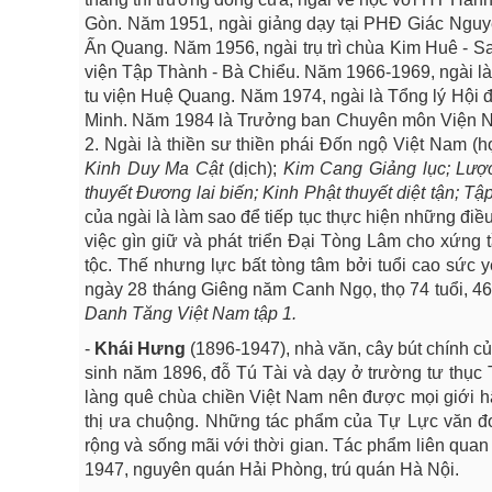
Gòn. Năm 1951, ngài giảng dạy tại PHĐ Giác Nguyê
Ấn Quang. Năm 1956, ngài trụ trì chùa Kim Huê - 
viện Tập Thành - Bà Chiểu. Năm 1966-1969, ngài 
tu viện Huệ Quang. Năm 1974, ngài là Tổng lý Hội
Minh. Năm 1984 là Trưởng ban Chuyên môn Viện N
2. Ngài là thiền sư thiền phái Đốn ngộ Việt Nam (h
Kinh Duy Ma Cật
(dịch);
Kim Cang Giảng lục; Lượ
thuyết Đương lai biến; Kinh Phật thuyết diệt tận; Tậ
của ngài là làm sao để tiếp tục thực hiện những đ
việc gìn giữ và phát triển Đại Tòng Lâm cho xứng
tộc. Thế nhưng lực bất tòng tâm bởi tuổi cao sức y
ngày 28 tháng Giêng năm Canh Ngọ, thọ 74 tuổi, 4
Danh Tăng Việt Nam tập 1.
-
Khái Hưng
(1896-1947), nhà văn, cây bút chính c
sinh năm 1896, đỗ Tú Tài và dạy ở trường tư thục
làng quê chùa chiền Việt Nam nên được mọi giới h
thị ưa chuộng. Những tác phẩm của Tự Lực văn đoà
rộng và sống mãi với thời gian. Tác phẩm liên qua
1947, nguyên quán Hải Phòng, trú quán Hà Nội.