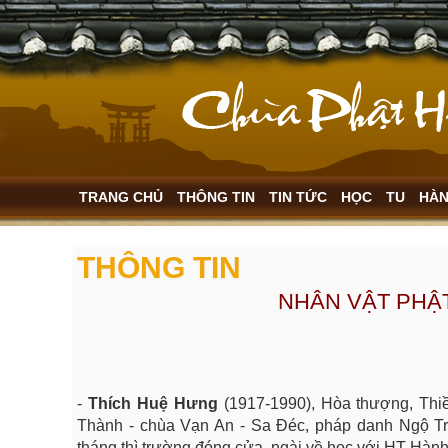
TRANG CHỦ
THÔNG TIN
TIN TỨC
HỌC
TU
HÀ
THÔNG TIN
NHÂN VẬT PHẬT
-
Thích Huệ Hưng
(1917-1990), Hòa thượng, Thi
Thành - chùa Vạn An - Sa Đéc, pháp danh Ngộ T
tháng thì trường đóng cửa, ngài về học với HT Hàn