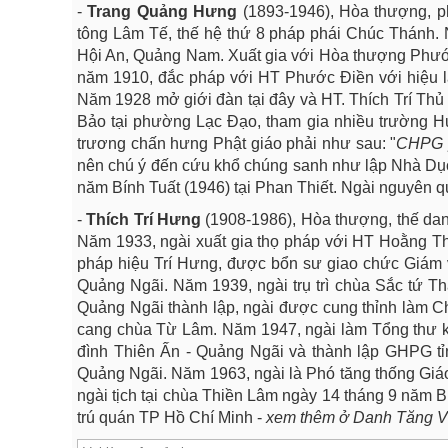
-
Trang Quảng Hưng
(1893-1946), Hòa thượng, p
tông Lâm Tế, thế hệ thứ 8 pháp phái Chúc Thánh. 
Hội An, Quảng Nam. Xuất gia với Hòa thượng Phước 
năm 1910, đắc pháp với HT Phước Điền với hiệu 
Năm 1928 mở giới đàn tại đây và HT. Thích Trí Thủ 
Bảo tại phường Lạc Đạo, tham gia nhiều trường H
trương chấn hưng Phật giáo phải như sau: "
CHPG p
nên chú ý đến cứu khổ chúng sanh như lập Nhà Dục A
năm Bính Tuất (1946) tại Phan Thiết. Ngài nguyên 
-
Thích Trí Hưng
(1908-1986), Hòa thượng, thế da
Năm 1933, ngài xuất gia thọ pháp với HT Hoằng T
pháp hiệu Trí Hưng, được bổn sư giao chức Giám 
Quảng Ngãi. Năm 1939, ngài trụ trì chùa Sắc tứ 
Quảng Ngãi thành lập, ngài được cung thỉnh làm 
cang chùa Từ Lâm. Năm 1947, ngài làm Tổng thư ký
đình Thiên Ấn - Quảng Ngãi và thành lập GHPG 
Quảng Ngãi. Năm 1963, ngài là Phó tăng thống Giá
ngài tịch tại chùa Thiền Lâm ngày 14 tháng 9 năm B
trú quán TP Hồ Chí Minh -
xem thêm ở Danh Tăng Vi