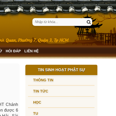
SỬ
HỎI ĐÁP
LIÊN HỆ
TIN SINH HOẠT PHẬT SỰ
THÔNG TIN
TIN TỨC
HỌC
 HT Chánh
ên được 6
TU
 Hải - Sài