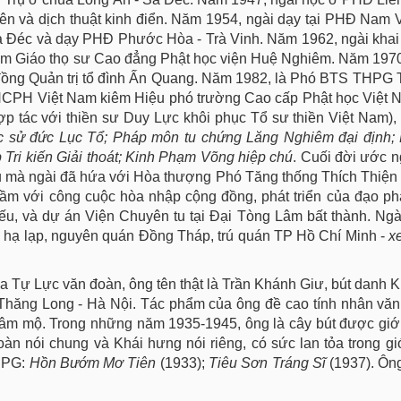
n và dịch thuật kinh điển. Năm 1954, ngài dạy tại PHĐ Nam V
Sa Đéc và dạy PHĐ Phước Hòa - Trà Vinh. Năm 1962, ngài khai
làm Giáo thọ sư Cao đẳng Phật học viện Huệ Nghiêm. Năm 197
 đồng Quản trị tổ đình Ấn Quang. Năm 1982, là Phó BTS THPG
CPH Việt Nam kiêm Hiệu phó trường Cao cấp Phật học Việt 
ợp tác với thiền sư Duy Lực khôi phục Tổ sư thiền Việt Nam),
c sử đức Lục Tổ; Pháp môn tu chứng Lăng Nghiêm đại định; 
p Tri kiến Giải thoát; Kinh Phạm Võng hiệp chú
. Cuối đời ước 
iều mà ngài đã hứa với Hòa thượng Phó Tăng thống Thích Thiện
 tầm với công cuộc hòa nhập cộng đồng, phát triển của đạo p
ếu, và dự án Viện Chuyên tu tại Đại Tòng Lâm bất thành. Ngài
6 hạ lạp, nguyên quán Đồng Tháp, trú quán TP Hồ Chí Minh -
x
ủa Tự Lực văn đoàn, ông tên thật là Trần Khánh Giư, bút danh 
 Thăng Long - Hà Nội. Tác phẩm của ông đề cao tính nhân văn
âm mộ. Trong những năm 1935-1945, ông là cây bút được giới
n nói chung và Khái hưng nói riêng, có sức lan tỏa trong g
n PG:
Hồn Bướm Mơ Tiên
(1933);
Tiêu Sơn Tráng Sĩ
(1937). Ôn