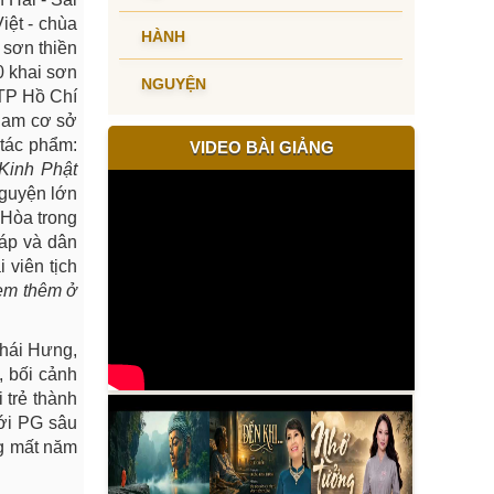
iệt - chùa
HÀNH
 sơn thiền
0 khai sơn
NGUYỆN
 TP Hồ Chí
Nam cơ sở
 tác phẩm:
VIDEO BÀI GIẢNG
Kinh Phật
nguyện lớn
 Hòa trong
háp và dân
 viên tịch
em thêm ở
Khái Hưng,
, bối cảnh
 trẻ thành
iới PG sâu
g mất năm