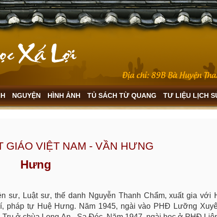
NH
NGUYỆN
HÌNH ẢNH
TỦ SÁCH TỪ QUANG
TƯ LIỆU LỊCH 
 GIÁO VIỆT NAM - VẦN HƯNG
Hưng
ền sư, Luật sư, thế danh Nguyễn Thanh Chẩm, xuất gia với
rí, pháp tự Huệ Hưng. Năm 1945, ngài vào PHĐ Lưỡng Xuy
h Trụ ở chùa Long An - Sa Đéc. Năm 1947, ngài học ở PHĐ Liên