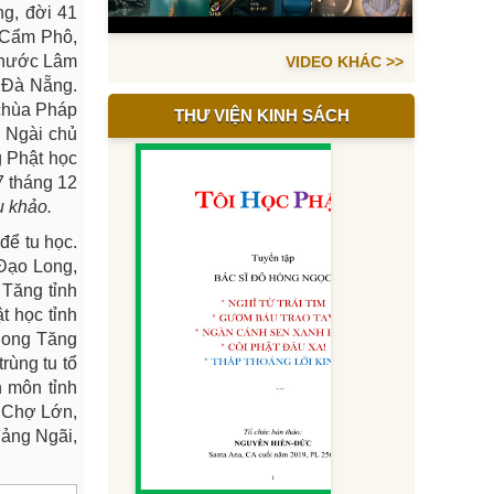
g, đời 41
g Cẩm Phô,
 Phước Lâm
VIDEO KHÁC >>
 Đà Nẵng.
 chùa Pháp
THƯ VIỆN KINH SÁCH
. Ngài chủ
g Phật học
7 tháng 12
u khảo.
để tu học.
Đạo Long,
Tăng tỉnh
 học tỉnh
phong Tăng
rùng tu tổ
 môn tỉnh
- Chợ Lớn,
uảng Ngãi,