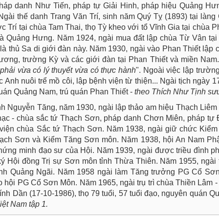
háp danh Như Tiến, pháp tự Giải Hinh, pháp hiệu Quảng Hưn
Ngài thế danh Trang Văn Trí, sinh năm Quý Tỵ (1893) tại làn
Trí tại chùa Tam Thai, thọ Tỳ kheo với tổ Vĩnh Gia tại chùa
là Quảng Hưng. Năm 1924, ngài mua đất lập chùa Từ Vân tại
là thủ Sa di giới đàn này. Năm 1930, ngài vào Phan Thiết lập
ương, trường Kỳ và các giới đàn tại Phan Thiết và miền Nam
hải vừa có lý thuyết vừa có thực hành
". Ngoài việc lập trườn
nh nuôi trể mồ côi, lập bệnh viện từ thiện... Ngài tịch ngày 1
quán Quảng Nam, trú quán Phan Thiết -
theo Thích Như Tịnh sư
nh Nguyễn Tăng, năm 1930, ngài lập thảo am hiệu Thạch Liêm 
hạc - chùa sắc tứ Thạch Sơn, pháp danh Chơn Miên, pháp tự 
viện chùa Sắc tứ Thạch Sơn. Năm 1938, ngài giữ chức Kiểm 
Thạch Sơn và Kiểm Tăng Sơn môn. Năm 1938, hội An Nam Phật
Chứng minh đạo sư của Hội. Năm 1939, ngài được triều đình 
 Hội đồng Trị sự Sơn môn tỉnh Thừa Thiên. Năm 1955, ngài t
tỉnh Quảng Ngãi. Năm 1958 ngài làm Tăng trưởng PG Cổ Sơn
o hội PG Cổ Sơn Môn. Năm 1965, ngài trụ trì chùa Thiền Lâm 
ính Dần (17-10-1986), thọ 79 tuổi, 57 tuổi đạo, nguyên quán Q
ệt Nam tập 1.