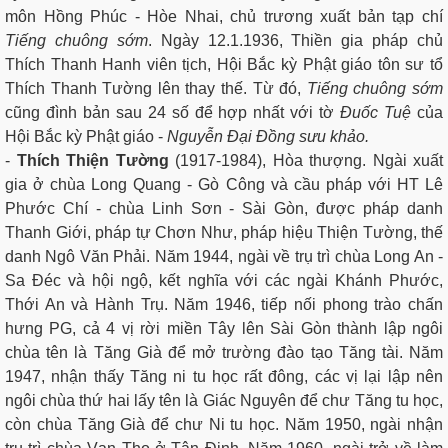
môn Hồng Phúc - Hòe Nhai, chủ trương xuất bản tạp chí
Tiếng chuông sớm
. Ngày 12.1.1936, Thiền gia pháp chủ
Thích Thanh Hanh viên tịch, Hội Bắc kỳ Phật giáo tôn sư tổ
Thích Thanh Tường lên thay thế. Từ đó,
Tiếng chuông sớm
cũng đình bản sau 24 số để hợp nhất với tờ
Đuốc Tuệ
của
Hội Bắc kỳ Phật giáo -
Nguyễn Đại Đồng sưu khảo.
-
Thích Thiện Tường
(1917-1984), Hòa thượng. Ngài xuất
gia ở chùa Long Quang - Gò Công và cầu pháp với HT Lê
Phước Chí - chùa Linh Sơn - Sài Gòn, được pháp danh
Thanh Giới, pháp tự Chơn Như, pháp hiệu Thiện Tường, thế
danh Ngô Văn Phải. Năm 1944, ngài về trụ trì chùa Long An -
Sa Đéc và hội ngộ, kết nghĩa với các ngài Khánh Phước,
Thới An và Hành Trụ. Năm 1946, tiếp nối phong trào chấn
hưng PG, cả 4 vị rời miền Tây lên Sài Gòn thành lập ngôi
chùa tên là Tăng Già để mở trường đào tạo Tăng tài. Năm
1947, nhận thấy Tăng ni tu học rất đông, các vị lại lập nên
ngôi chùa thứ hai lấy tên là Giác Nguyên để chư Tăng tu học,
còn chùa Tăng Già để chư Ni tu học. Năm 1950, ngài nhận