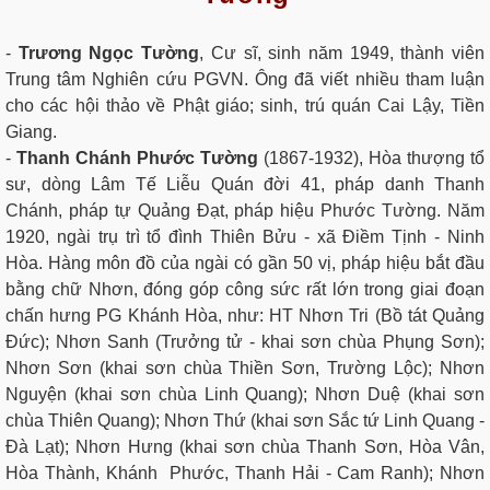
-
Trương Ngọc Tường
, Cư sĩ, sinh năm 1949, thành viên
Trung tâm Nghiên cứu PGVN. Ông đã viết nhiều tham luận
cho các hội thảo về Phật giáo; sinh, trú quán Cai Lậy, Tiền
Giang.
-
Thanh Chánh Phước Tường
(1867-1932), Hòa thượng tổ
sư, dòng Lâm Tế Liễu Quán đời 41, pháp danh Thanh
Chánh, pháp tự Quảng Đạt, pháp hiệu Phước Tường. Năm
1920, ngài trụ trì tổ đình Thiên Bửu - xã Điềm Tịnh - Ninh
Hòa. Hàng môn đồ của ngài có gần 50 vị, pháp hiệu bắt đầu
bằng chữ Nhơn, đóng góp công sức rất lớn trong giai đoạn
chấn hưng PG Khánh Hòa, như: HT Nhơn Tri (Bồ tát Quảng
Đức); Nhơn Sanh (Trưởng tử - khai sơn chùa Phụng Sơn);
Nhơn Sơn (khai sơn chùa Thiền Sơn, Trường Lộc); Nhơn
Nguyện (khai sơn chùa Linh Quang); Nhơn Duệ (khai sơn
chùa Thiên Quang); Nhơn Thứ (khai sơn Sắc tứ Linh Quang -
Đà Lạt); Nhơn Hưng (khai sơn chùa Thanh Sơn, Hòa Vân,
Hòa Thành, Khánh Phước, Thanh Hải - Cam Ranh); Nhơn