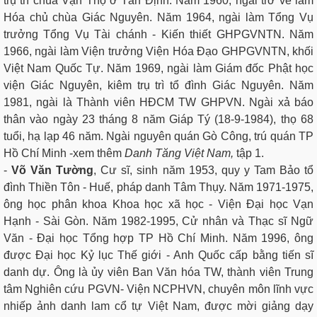
trụ trì chùa Vạn Thọ ở Tân Định. Năm 1960, ngài trở về làm
Hóa chủ chùa Giác Nguyên. Năm 1964, ngài làm Tổng Vụ
trưởng Tổng Vụ Tài chánh - Kiến thiết GHPGVNTN. Năm
1966, ngài làm Viện trưởng Viện Hóa Đạo GHPGVNTN, khối
Việt Nam Quốc Tự. Năm 1969, ngài làm Giám đốc Phật học
viện Giác Nguyên, kiêm trụ trì tổ đình Giác Nguyên. Năm
1981, ngài là Thành viên HĐCM TW GHPVN. Ngài xả báo
thân vào ngày 23 tháng 8 năm Giáp Tý (18-9-1984), thọ 68
tuổi, hạ lạp 46 năm. Ngài nguyên quán Gò Công, trú quán TP
Hồ Chí Minh -xem thêm
Danh Tăng Việt Nam,
tập 1.
-
Võ Văn Tường
, Cư sĩ, sinh năm 1953, quy y Tam Bảo tổ
đình Thiền Tôn - Huế, pháp danh Tâm Thụy. Năm 1971-1975,
ông học phân khoa Khoa học xã học - Viện Đại học Vạn
Hạnh - Sài Gòn. Năm 1982-1995, Cử nhân và Thạc sĩ Ngữ
Văn - Đại học Tổng hợp TP Hồ Chí Minh. Năm 1996, ông
được Đại học Kỷ lục Thế giới - Anh Quốc cấp bằng tiến sĩ
danh dự. Ông là ủy viên Ban Văn hóa TW, thành viên Trung
tâm Nghiên cứu PGVN- Viện NCPHVN, chuyên môn lĩnh vực
nhiếp ảnh danh lam cổ tự Việt Nam, được mời giảng dạy