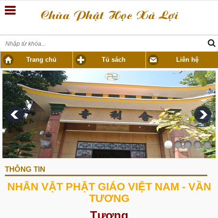
Trang chủ
Tủ sách
Liên hệ
THÔNG TIN
NHÂN VẬT PHẬT GIÁO VIỆT NAM - VẦN
TƯƠNG
Tương