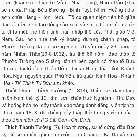
Trực (khai sơn chùa Từ Vân - Nha Trang); Nhơn Bảo (khai
sơn chùa Pháp Bửu Đường - Bình Tuy); Nhơn Hoằng (khai
sơn chùa Hang - Hòn Hèo)... Tổ có quan niệm tiến bộ giữa
đạo và đời, xem lao động sản xuất và sự tu hành của người
tu sĩ là một, thể hiện tinh thần nhập thế của Phật giáo Việt
Nam. Sau hơn nửa thế kỷ hoằng dương chánh pháp, tổ
Phước Tường đã an tường viên tịch vào ngày 28 tháng 7
năm Nhâm Thân(19-8-1932), trụ thế 66 năm. Bảo tháp tổ
Phước Tường cao 5 tầng, tôn trí bên cạnh cổ tháp tổ Bửu
Dương, tại tổ đình Thiên Bửu - thị xã Ninh Hòa - tỉnh Khánh
Hòa. Ngài nguyên quán Phú Yên, trú quán Ninh Hòa - Khánh
Hòa -
TK Thích Trí Bửu sưu khảo.
-
Thiệt Thoại - Tánh Tường
(?-1813), Thiền sư, danh tăng
miền Nam thế kỷ 19, khai sơn chùa Huê Nghiêm - Thủ Đức
và hoằng hóa nơi đây thành đạo tràng danh tiếng, viên tịch tại
chùa năm 1813, đồ chúng xây tháp thờ trong vườn chùa -
theo
Biên niên sử PG Sài Gòn - Gia Định.
-
Thích Thanh Tường
(?), Hòa thượng, sư tổ đứng đầu Bắc
kỳ Cổ sơn môn, gồm sơn môn Linh Quang - Bà Đá và sơn