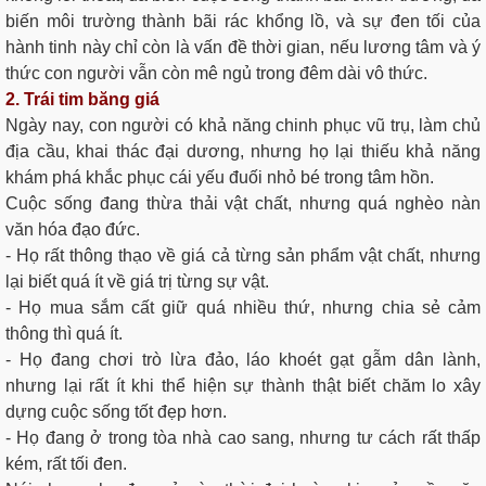
biến môi trường thành bãi rác khổng lồ, và sự đen tối của
hành tinh này chỉ còn là vấn đề thời gian, nếu lương tâm và ý
thức con người vẫn còn mê ngủ trong đêm dài vô thức.
2. Trái tim băng giá
Ngày nay, con người có khả năng chinh phục vũ trụ, làm chủ
địa cầu, khai thác đại dương, nhưng họ lại thiếu khả năng
khám phá khắc phục cái yếu đuối nhỏ bé trong tâm hồn.
Cuộc sống đang thừa thải vật chất, nhưng quá nghèo nàn
văn hóa đạo đức.
- Họ rất thông thạo về giá cả từng sản phẩm vật chất, nhưng
lại biết quá ít về giá trị từng sự vật.
- Họ mua sắm cất giữ quá nhiều thứ, nhưng chia sẻ cảm
thông thì quá ít.
- Họ đang chơi trò lừa đảo, láo khoét gạt gẫm dân lành,
nhưng lại rất ít khi thể hiện sự thành thật biết chăm lo xây
dựng cuộc sống tốt đẹp hơn.
- Họ đang ở trong tòa nhà cao sang, nhưng tư cách rất thấp
kém, rất tối đen.