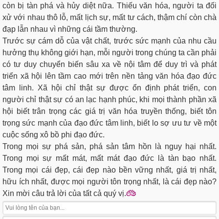
còn bị tàn phá và hủy diệt nữa. Thiếu văn hóa, người ta đối
xử với nhau thô lỗ, mất lịch sự, mất tư cách, thậm chí còn chà
đạp lẫn nhau vì những cái tầm thường.
Trước sự cám dỗ của vật chất, trước sức mạnh của nhu cầu
hưởng thụ không giới hạn, mỗi người trong chúng ta cần phải
có tư duy chuyển biến sâu xa về nội tâm để duy trì và phát
triển xã hội lên tầm cao mới trên nền tảng văn hóa đạo đức
tâm linh. Xã hội chỉ thật sự được ổn định phát triển, con
người chỉ thật sự có an lạc hạnh phúc, khi mọi thành phần xã
hội biết trân trọng các giá trị văn hóa truyền thống, biết tôn
trọng sức mạnh của đạo đức tâm linh, biết lo sợ ưu tư về một
cuộc sống xô bồ phi đạo đức.
Trong mọi sự phá sản, phá sản tâm hồn là nguy hại nhất.
Trong mọi sự mất mát, mất mát đạo đức là tàn bạo nhất.
Trong mọi cái đẹp, cái đẹp nào bền vững nhất, giá trị nhất,
hữu ích nhất, được mọi người tôn trọng nhất, là cái đẹp nào?
Xin mời câu trả lời của tất cả quý vị.