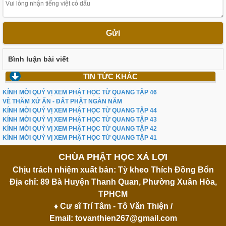
Gửi
Bình luận bài viết
TIN TỨC KHÁC
KÍNH MỜI QUÝ VỊ XEM PHẬT HỌC TỪ QUANG TẬP 46
VỀ THĂM XỨ ẤN - ĐẤT PHẬT NGÀN NĂM
KÍNH MỜI QUÝ VỊ XEM PHẬT HỌC TỪ QUANG TẬP 44
KÍNH MỜI QUÝ VỊ XEM PHẬT HỌC TỪ QUANG TẬP 43
KÍNH MỜI QUÝ VỊ XEM PHẬT HỌC TỪ QUANG TẬP 42
KÍNH MỜI QUÝ VỊ XEM PHẬT HỌC TỪ QUANG TẬP 41
CHÙA PHẬT HỌC XÁ LỢI
Chịu trách nhiệm xuất bản: Tỳ kheo Thích Đồng Bổn
Địa chỉ: 89 Bà Huyện Thanh Quan, Phường Xuân Hòa,
TPHCM
♦ Cư sĩ Trí Tâm - Tô Văn Thiện /
Email:
tovanthien267@gmail.com