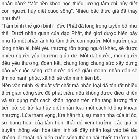
nhân bản? “Một nền khoa học thiếu lương tâm chỉ hủy diệt
con người, hủy diệt cuộc sống”. Nhiều bậc thức giả đã thấy
như thế!
“Tâm bình thế giới bình”, đức Phật đã long trọng tuyên bố như
thế. Dưới nhãn quan của đạo Phật, thế giới được hiển bày
như là một phản ánh từ tâm thức con người. Một người giàu
lòng nhân ái, biết yêu thương tôn trọng người khác, sẽ được
nhiều người yêu thương giúp đỡ. Một đất nước, mọi người
đều yêu thương, đoàn kết, chung lòng chung sức xây dựng
bảo vệ cuộc sống, đất nước đó sẽ giàu mạnh, nhân dân sẽ
ấm no hạnh phúc, xã hội sẽ văn minh tiến bộ.
Nền văn minh kỹ thuật vật chất mà nhân loại đã tốn rất nhiều
thời gian công sức để phát triển, nếu không được điều khiển
và sử dụng một cách khôn ngoan trên nền tảng lương tâm
tiến bộ, sẽ trở lại hủy diệt nhân loại một cách không khoan
nhượng. Lửa tham vọng, lửa hận thù, sự manh nha của trí óc,
sự băng hoại của tâm hồn, thái độ xem thường các giá trị
truyền thống văn hóa tâm linh sẽ đẩy nhân loại vào bế tắc
không lối thoát, đã biến cuộc sống thành bãi chiến trường, đã