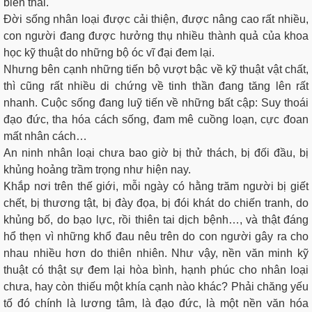
biến thái.
Đời sống nhân loại được cải thiện, được nâng cao rất nhiều,
con người đang được hưởng thụ nhiều thành quả của khoa
học kỹ thuật do những bộ óc vĩ đại đem lại.
Nhưng bên cạnh những tiến bộ vượt bậc về kỹ thuật vật chất,
thì cũng rất nhiều di chứng về tinh thần đang tăng lên rất
nhanh. Cuộc sống đang luỹ tiến về những bất cập: Suy thoái
đạo đức, tha hóa cách sống, đam mê cuồng loạn, cực đoan
mất nhân cách…
An ninh nhân loại chưa bao giờ bị thử thách, bị đối đầu, bị
khủng hoảng trầm trọng như hiện nay.
Khắp nơi trên thế giới, mỗi ngày có hằng trăm người bị giết
chết, bị thương tật, bị đày đọa, bị đói khát do chiến tranh, do
khủng bố, do bạo lực, rồi thiên tai dịch bệnh…, và thật đáng
hổ thẹn vì những khổ đau nêu trên do con người gây ra cho
nhau nhiều hơn do thiên nhiên. Như vậy, nền văn minh kỹ
thuật có thật sự đem lại hòa bình, hạnh phúc cho nhân loại
chưa, hay còn thiếu một khía cạnh nào khác? Phải chăng yếu
tố đó chính là lương tâm, là đạo đức, là một nền văn hóa