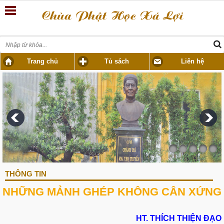
Trang chủ
Tủ sách
Liên hệ
THÔNG TIN
NHỮNG MẢNH GHÉP KHÔNG CÂN XỨNG
HT. THÍCH THIỆN ĐẠO