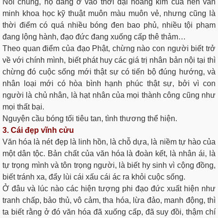
Nói chung, họ đang ở vào thời đại hoàng kim của nền văn
minh khoa học kỹ thuật muôn màu muôn vẻ, nhưng cũng là
thời điểm có quá nhiều bóng đen bao phủ, nhiều tội phạm
đang lộng hành, đạo đức đang xuống cấp thê thảm…
Theo quan điểm của đạo Phật, chừng nào con người biết trở
về với chính mình, biết phát huy các giá trị nhân bản nội tại thì
chừng đó cuộc sống mới thật sự có tiến bộ đúng hướng, và
nhân loại mới có hòa bình hạnh phúc thật sự, bởi vì con
người là chủ nhân, là hạt nhân của mọi thành công cũng như
mọi thất bại.
Nguyện cầu bóng tối tiêu tan, tình thương thể hiện.
3. Cái đẹp vĩnh cửu
Văn hóa là nét đẹp là linh hồn, là chỗ dựa, là niềm tự hào của
một dân tộc. Bản chất của văn hóa là đoàn kết, là nhân ái, là
tự trọng mình và tôn trọng người, là biết hy sinh vì cộng đồng,
biết tránh xa, đẩy lùi cái xấu cái ác ra khỏi cuộc sống.
Ở đâu và lúc nào các hiện tượng phi đạo đức xuất hiện như
tranh chấp, bảo thủ, vô cảm, tha hóa, lừa đảo, manh động, thì
ta biết rằng ở đó văn hóa đã xuống cấp, đã suy đồi, thậm chí