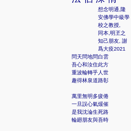
想念明通,隆
安佛學中級學
校之教授,
同本,明玊之
知己朋友, 謝
爲大疫2021
問天問地問白雲
吾心和汝住此方
重波輪轉乎人世
趣得林泉道路彰
萬里無明多疲倦
一旦誤心氣煖催
是我沈淪生死路
輪廻朋友與吾時