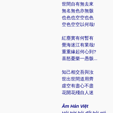
世間自有無去來
無名無色亦無骸
也色也空空也色
空色空空以何哉!
紅塵實有何暫有
覺海迷江有業哉!
重重緣起何心到?
喜怒憂樂一愚骸...
知己相交吾與汝
世出世間道用齊
虛空有盡心不盡
花開花殘自人迷
Âm Hán Việt