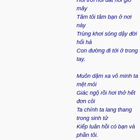
Hỏi trời hỏi đất hỏi gió
mây
Tâm tôi tâm bạn ở nơi
này
Trùng khơi sóng dậy đời
hối hả
Con đường đi tới ở trong
tay.
Muôn dặm xa vô minh ta
mệt mỏi
Giác ngộ rồi hơi thở hết
đơn côi
Ta chính ta lang thang
trong sinh tử
Kiếp luân hồi có bạn và
phần tôi.