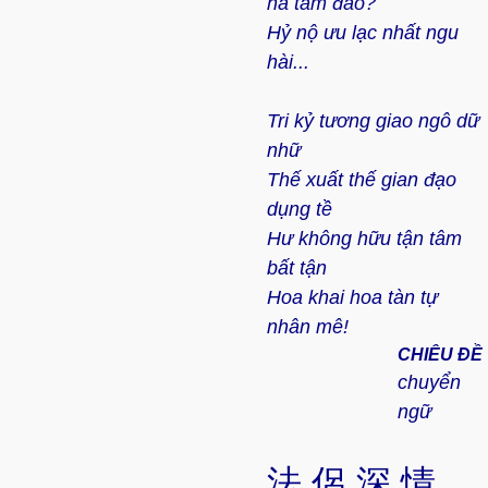
hà tâm đáo?
Hỷ nộ ưu lạc nhất ngu
hài...
Tri kỷ tương giao ngô dữ
nhữ
Thế xuất thế gian đạo
dụng tề
Hư không hữu tận tâm
bất tận
Hoa khai hoa tàn tự
nhân mê!
CHIÊU ĐỀ
chuyển
ngữ
法 侶 深 情