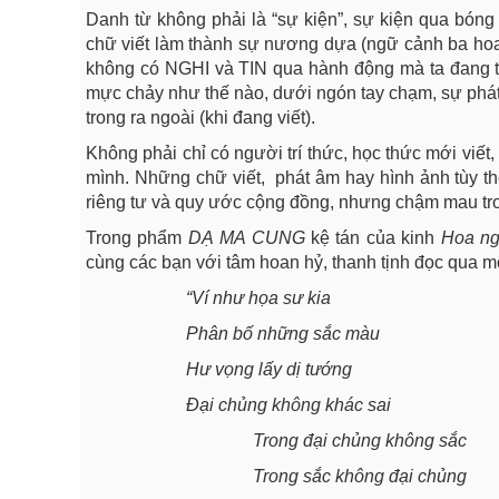
Danh từ không phải là “sự kiện”, sự kiện qua bóng
chữ viết làm thành sự nương dựa (ngữ cảnh ba hoa, 
không có NGHI và TIN qua hành động mà ta đang tung
mực chảy như thế nào, dưới ngón tay chạm, sự phát
trong ra ngoài (khi đang viết).
Không phải chỉ có người trí thức, học thức mới viết
mình. Những chữ viết, phát âm hay hình ảnh tùy th
riêng tư và quy ước cộng đồng, nhưng chậm mau tron
Trong phẩm
DẠ MA CUNG
kệ tán của kinh
Hoa ng
cùng các bạn với tâm hoan hỷ, thanh tịnh đọc qua mộ
“Ví như họa sư kia
Phân bố những sắc màu
Hư vọng lấy dị tướng
Đại chủng không khác sai
Trong đại chủng không sắc
Trong sắc không đại chủng