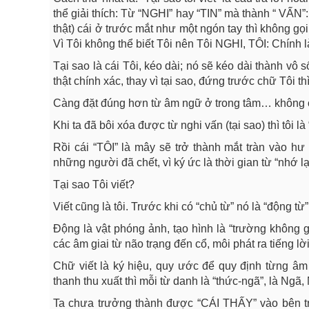
thể giải thích: Từ “NGHI” hay “TIN” mà thành “ VẤN”:
thật) cái ở trước mắt như một ngón tay thì không gọi 
Vì Tôi không thể biết Tôi nên Tôi NGHI, TÔI: Chính 
Tại sao là cái Tôi, kéo dài; nó sẽ kéo dài thành vô s
thật chính xác, thay vì tại sao, đứng trước chữ Tôi thì
Càng đặt đúng hơn từ âm ngữ ở trong tâm… không có 
Khi ta đã bôi xóa được từ nghi vấn (tại sao) thì tôi 
Rồi cái “TÔI” là mây sẽ trở thành mắt tràn vào hư 
những người đã chết, vì ký ức là thời gian từ “nhớ lạ
Tại sao Tôi viết?
Viết cũng là tôi. Trước khi có “chủ từ” nó là “động từ
Động là vật phóng ảnh, tạo hình là “trường không gi
các âm giai từ não trạng đến cổ, môi phát ra tiếng lờ
Chữ viết là ký hiệu, quy ước để quy định từng âm 
thanh thu xuất thì mỗi từ danh là “thức-ngã”, là Ngã,
Ta chưa trưởng thành được “CÁI THẤY” vào bên trong