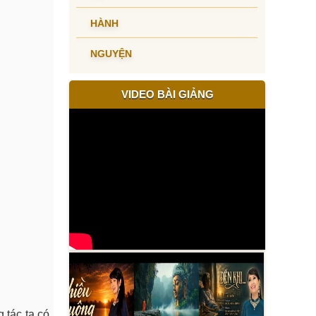
HÀNH
NGUYỆN
VIDEO BÀI GIẢNG
g tác ta có