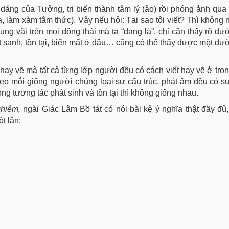
 dáng của Tưởng, tri biến thành tâm lý (ảo) rồi phóng ảnh qu
làm xàm tâm thức). Vậy nếu hỏi: Tại sao tôi viết? Thì không nê
 vãi trên mọi động thái mà ta “đang là”, chỉ cần thấy rõ dướ
 sanh, tồn tại, biến mất ở đâu… cũng có thể thấy được một đư
, hay vẽ mà tất cả từng lớp người đều có cách viết hay vẽ ở tro
eo mỗi giống người chủng loại sự cấu trúc, phát âm đều có s
g tương tác phát sinh và tồn tại thì không giống nhau.
hiêm,
ngài Giác Lâm Bồ tát có nói bài kệ ý nghĩa thật đầy đủ
t lần: