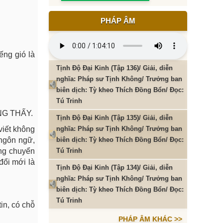
PHÁP ÂM
ếng gió là
Tịnh Độ Đại Kinh (Tập 136)/ Giải, diễn
nghĩa: Pháp sư Tịnh Không/ Trưởng ban
biên dịch: Tỳ kheo Thích Đồng Bổn/ Đọc:
Tú Trinh
ÔNG THẤY.
Tịnh Độ Đại Kinh (Tập 135)/ Giải, diễn
viết không
nghĩa: Pháp sư Tịnh Không/ Trưởng ban
 ngôn ngữ,
biên dịch: Tỳ kheo Thích Đồng Bổn/ Đọc:
ong chuyển
Tú Trinh
đổi mới là
Tịnh Độ Đại Kinh (Tập 134)/ Giải, diễn
nghĩa: Pháp sư Tịnh Không/ Trưởng ban
biên dịch: Tỳ kheo Thích Đồng Bổn/ Đọc:
Tú Trinh
in, có chỗ
PHÁP ÂM KHÁC >>