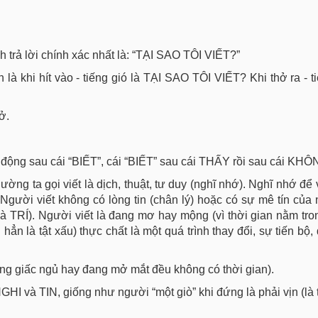
h trả lời chính xác nhất là: “TẠI SAO TÔI VIẾT?”
à khi hít vào - tiếng gió là TẠI SAO TÔI VIẾT? Khi thở ra - ti
ở.
động sau cái “BIẾT”, cái “BIẾT” sau cái THẤY rồi sau cái KH
ờng ta gọi viết là dịch, thuật, tư duy (nghĩ nhớ). Nghĩ nhớ để 
 Người viết không có lòng tin (chân lý) hoặc có sự mê tín của
à TRÍ). Người viết là đang mơ hay mộng (vì thời gian nằm tr
n là tật xấu) thực chất là một quá trình thay đổi, sự tiến bộ, 
rong giấc ngủ hay đang mở mắt đều không có thời gian).
GHI và TIN, giống như người “một giò” khi đứng là phải vịn (là t