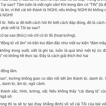
 Tại sao? Tâm luôn là một nghi vấn! Khi trong tâm có “TIN” (là 
là tin, vì thế cái trở thành là NGHI, nếu không NGHI thì không c
là NGHI!
ố từ. Nếu ai đó biết cách hỏi thì biết cách đáp đúng, đó là cách
 phải viết là Tôi tại sao?
tại sao (thức) mà chỉ có từ tôi (hoạt tưởng).
là “động từ vô âm” nó trần trụi đậm đặc như một sự kiện “đám mây
không trong suốt; viết là ghi lại, luôn là quá khứ một ký ức 
i” nó không hề thực tại. Đây là cách giải thích thứ hai
” động tâm.
an”, trường không gian co dãn nối tiết âm thành từ, danh từ. S
i, danh từ, âm từ, ngữ cảnh.
thành sắc, hình, tướng, vật. Nếu không thấy “cái đang là” c
 Ngã sở.
 thì ta sẽ tự tạo (hay khẳng định) vô số cái Tôi của bài viế