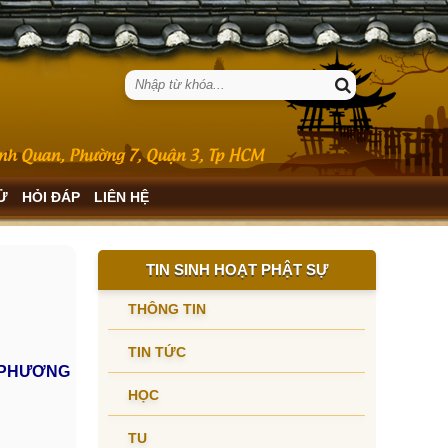
SỬ
HỎI ĐÁP
LIÊN HỆ
TIN SINH HOẠT PHẬT SỰ
THÔNG TIN
TIN TỨC
N PHƯƠNG
HỌC
TU