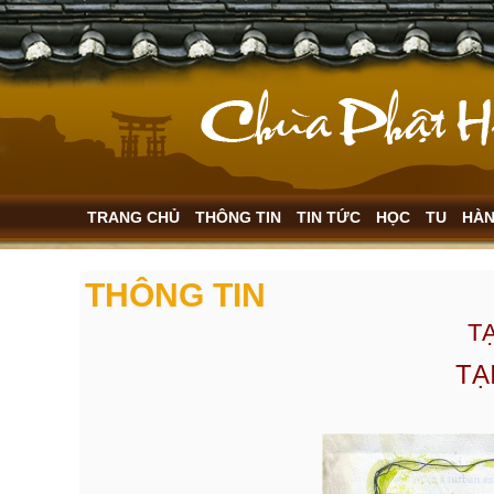
TRANG CHỦ
THÔNG TIN
TIN TỨC
HỌC
TU
HÀ
THÔNG TIN
TẠ
TẠ