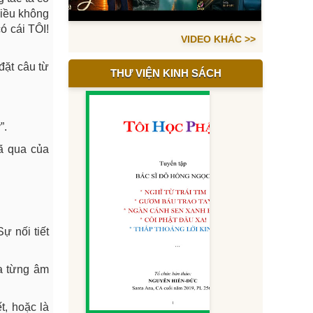
điều không
ó cái TÔI!
VIDEO KHÁC >>
 đặt câu từ
THƯ VIỆN KINH SÁCH
”.
đã qua của
ự nối tiết
ủa từng âm
t, hoặc là