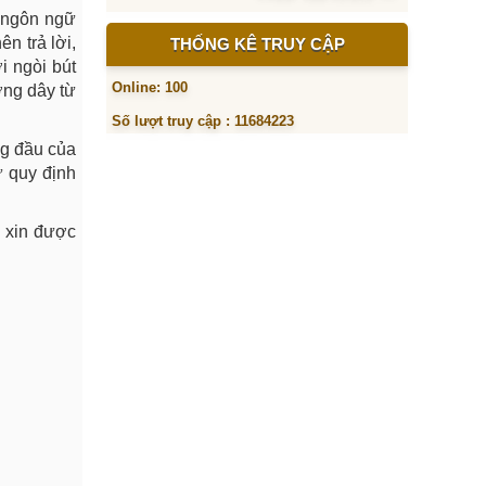
a ngôn ngữ
n trả lời,
THỐNG KÊ TRUY CẬP
i ngòi bút
Online: 100
ờng dây từ
Số lượt truy cập : 11684223
ng đầu của
ự quy định
, xin được