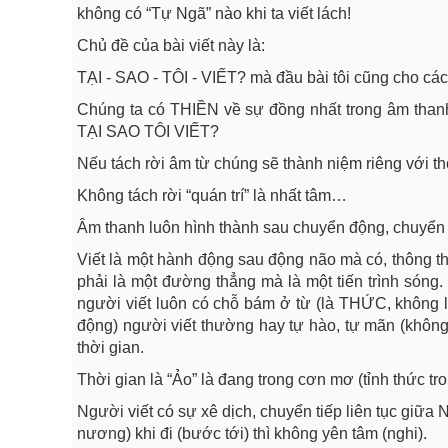
không có “Tự Ngã” nào khi ta viết lách!
Chủ đề của bài viết này là:
TẠI - SAO - TÔI - VIẾT? mà đầu bài tôi cũng cho các
Chúng ta có THIỀN về sự đồng nhất trong âm thanh l
TẠI SAO TÔI VIẾT?
Nếu tách rời âm từ chúng sẽ thành niệm riêng với th
Không tách rời “quán trí” là nhất tâm…
Âm thanh luôn hình thành sau chuyển động, chuyển 
Viết là một hành động sau động não mà có, thông thư
phải là một đường thẳng mà là một tiến trình sóng.
người viết luôn có chỗ bám ở từ (là THỨC, không l
động) người viết thường hay tự hào, tự mãn (không hẳ
thời gian.
Thời gian là “Ảo” là đang trong cơn mơ (tỉnh thức t
Người viết có sự xê dịch, chuyển tiếp liên tục giữa N
nương) khi đi (bước tới) thì không yên tâm (nghi).