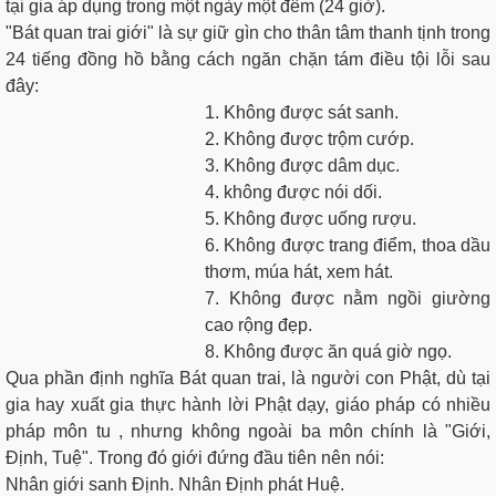
tại gia áp dụng trong một ngày một đêm (24 giờ).
"Bát quan trai giới" là sự giữ gìn cho thân tâm thanh tịnh trong
24 tiếng đồng hồ bằng cách ngăn chặn tám điều tội lỗi sau
đây:
1. Không được sát sanh.
2. Không được trộm cướp.
3. Không được dâm dục.
4. không được nói dối.
5. Không được uống rượu.
6. Không được trang điểm, thoa dầu
thơm, múa hát, xem hát.
7. Không được nằm ngồi giường
cao rộng đẹp.
8. Không được ăn quá giờ ngọ.
Qua phần định nghĩa Bát quan trai, là người con Phật, dù tại
gia hay xuất gia thực hành lời Phật dạy, giáo pháp có nhiều
pháp môn tu , nhưng không ngoài ba môn chính là "Giới,
Định, Tuệ". Trong đó giới đứng đầu tiên nên nói:
Nhân giới sanh Định. Nhân Định phát Huệ.