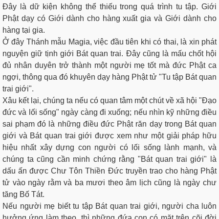
Đây là dữ kiện không thể thiếu trong quá trình tu tập. Giới
Phật dạy có Giới dành cho hàng xuất gia và Giới dành cho
hàng tại gia.
Ở đây Thánh mẫu Magia, việc đầu tiên khi có thai, là xin phát
nguyện giữ tịnh giới Bát quan trai. Đây cũng là mấu chốt hội
đủ nhân duyên trở thành một người mẹ tốt mà đức Phật ca
ngợi, thông qua đó khuyên dạy hàng Phật tử "Tu tập Bát quan
trai giới".
Xâu kết lại, chúng ta nếu có quan tâm một chút về xã hội "Đạo
đức và lối sống" ngày càng đi xuống; nếu nhìn kỹ những điều
sai phạm đó là những điều đức Phật răn dạy trong Bát quan
giới và Bát quan trai giới được xem như một giải pháp hữu
hiệu nhất xây dựng con người có lối sống lành mạnh, và
chúng ta cũng cần minh chứng rằng "Bát quan trai giới" là
dấu ấn được Chư Tôn Thiền Đức truyền trao cho hàng Phật
tử vào ngày rằm và ba mươi theo âm lịch cũng là ngày chư
tăng Bố Tát.
Nếu người mẹ biết tu tập Bát quan trai giới, người cha luôn
hưởng ứng làm theo, thì những đứa con có mặt trên cõi đời