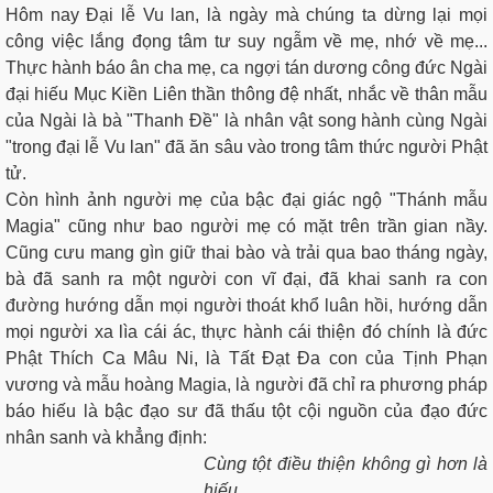
Hôm nay Đại lễ Vu lan, là ngày mà chúng ta dừng lại mọi
công việc lắng đọng tâm tư suy ngẫm về mẹ, nhớ về mẹ...
Thực hành báo ân cha mẹ, ca ngợi tán dương công đức Ngài
đại hiếu Mục Kiền Liên thần thông đệ nhất, nhắc về thân mẫu
của Ngài là bà "Thanh Đề" là nhân vật song hành cùng Ngài
"trong đại lễ Vu lan" đã ăn sâu vào trong tâm thức người Phật
tử.
Còn hình ảnh người mẹ của bậc đại giác ngộ "Thánh mẫu
Magia" cũng như bao người mẹ có mặt trên trần gian nầy.
Cũng cưu mang gìn giữ thai bào và trải qua bao tháng ngày,
bà đã sanh ra một người con vĩ đại, đã khai sanh ra con
đường hướng dẫn mọi người thoát khổ luân hồi, hướng dẫn
mọi người xa lìa cái ác, thực hành cái thiện đó chính là đức
Phật Thích Ca Mâu Ni, là Tất Đạt Đa con của Tịnh Phạn
vương và mẫu hoàng Magia, là người đã chỉ ra phương pháp
báo hiếu là bậc đạo sư đã thấu tột cội nguồn của đạo đức
nhân sanh và khẳng định:
Cùng tột điều thiện không gì hơn là
hiếu