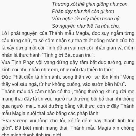
Thương xót thế gian giống như con
Pháp dạy như thế còn gì hơn
Vừa nghe lới nấy thêm hoan hỷ
Sở nguyện như thế Ta hứa cho.
Lời phát nguyện của Thánh mẫu Magia, đọc suy ngẫm từng
câu từng chữ, ta sẽ cảm nhận sự tha thiết dõng mãnh của bà
là xây dựng một cõi Tịnh độ an vui nơi cõi nhân gian và điểm
nhấn là thực hành "Tịnh giới Bát quan trai".
Vua Tịnh Phạn vội vàng đứng dậy, tâm bặt dục tưởng, cung
kính coi phu nhân như em, như một đại thiện tri thức.
Đức Phật diễn tả hình ảnh, song thân với sự tôn kính "Mộng
thấy voi sáu ngà, từ hư không xuống, vào sườn bên hữu".
Thánh mẫu đã cảm nhận có thai, thông thường khi người mẹ
mang thai đấy là tin vui, người ta thường bồi bổ thai nhi thông
qua người mẹ... nuôi dưỡng bằng vật thực, còn ở đây Thánh
mẫu Magia nuôi thai bào bằng các pháp lành.
"Đại vương vui lòng cho tôi, kể từ đêm nay thanh tịnh trai
giới". Đã biết mình mang thai, Thánh mẫu Magia xin chồng
cho mình thanh tịnh trai giới.