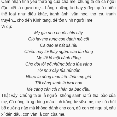
Cảm nhận tình yêu thương của cha mẹ, chúng ta đã ca ngợi
đặc biệt là người mẹ... bằng những lời hay ý đẹp, quá nhiều
thể loại như điêu khắc, tranh ảnh, văn học, thơ ca, tranh
truyện... cho đến Kinh tạng, để tôn vinh người mẹ.
Ví dụ:
Mẹ già như chuối chín cây
Gió lay mẹ rụng con đành mồ côi
Ca dao ai hát đã lâu
Chiều nay tôi thấy ngấm sâu tận lòng
Mẹ tôi là một cánh đồng
Cho đời tôi trổ những bông lúa vàng
Tôi như cây lúa hút dần
Nhựa là dòng máu trên thân mẹ già
Tôi càng xanh lá tươi hoa
Mẹ càng cằn cỗi nhăn da bạc đầu.
Thật vậy! Chúng ta ai là người không sanh ra từ thai bào của
mẹ, đã uống từng dòng máu tinh trắng từ sữa mẹ, mẹ có chút
bổ dưỡng nào mà không dành cho con, dù con có ngu si, xấu
xí đến đâu, con vẫn là con của mẹ.