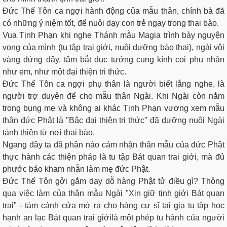
Đức Thế Tôn ca ngợi hành động của mẫu thân, chính bà đã
có những ý niệm tốt, để nuôi dạy con trẻ ngay trong thai bào.
Vua Tịnh Phạn khi nghe Thánh mẫu Magia trình bày nguyện
vọng của mình (tu tập trai giới, nuôi dưỡng bào thai), ngài vội
vàng đứng dậy, tâm bắt dục tưởng cung kính coi phu nhân
như em, như một đại thiện tri thức.
Đức Thế Tôn ca ngợi phụ thân là người biết lắng nghe, là
người trợ duyên để cho mẫu thân Ngài. Khi Ngài còn nằm
trong bụng mẹ và không ai khác Tịnh Phạn vương xem mẫu
thân đức Phật là "Bậc đại thiện tri thức" đã dưỡng nuôi Ngài
tánh thiện từ nơi thai bào.
Ngang đây ta đã phần nào cảm nhận thân mẫu của đức Phật
thực hành các thiện pháp là tu tập Bát quan trai giới, mà đủ
phước báo kham nhẫn làm mẹ đức Phật.
Đức Thế Tôn gởi gắm dạy dỗ hàng Phật tử điều gì? Thông
qua việc làm của thân mẫu Ngài "Xin giữ tịnh giới Bát quan
trai" - tám cánh cửa mở ra cho hàng cư sĩ tại gia tu tập học
hạnh an lạc Bát quan trai giớilà một phép tu hành của người