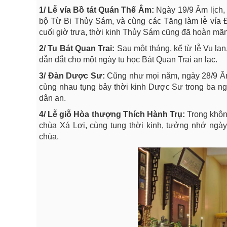
1/ Lễ vía Bồ tát Quán Thế Âm:
Ngày 19/9 Âm lịch, 
bộ Từ Bi Thủy Sám, và cùng các Tăng làm lễ vía Đ
cuối giờ trưa, thời kinh Thủy Sám cũng đã hoàn mã
2/ Tu Bát Quan Trai:
Sau một tháng, kể từ lễ Vu lan,
dẫn dắt cho một ngày tu học Bát Quan Trai an lạc.
3/ Đàn Dược Sư:
Cũng như mọi năm, ngày 28/9 Âm l
cùng nhau tụng bảy thời kinh Dược Sư trong ba ngày, 
dân an.
4/ Lễ giỗ Hòa thượng Thích Hành Trụ:
Trong không
chùa Xá Lợi, cùng tụng thời kinh, tưởng nhớ ngà
chùa.