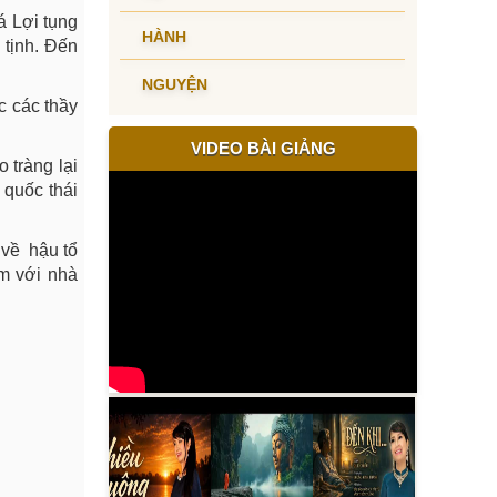
á Lợi tụng
HÀNH
 tịnh. Đến
NGUYỆN
c các thầy
VIDEO BÀI GIẢNG
 tràng lại
 quốc thái
 về hậu tổ
m với nhà