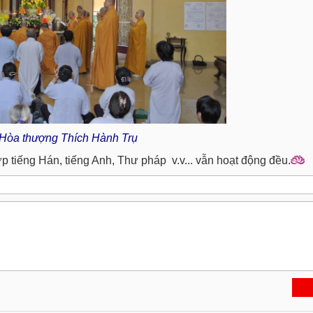
 Hòa thượng Thích Hành Trụ
ớp tiếng Hán, tiếng Anh, Thư pháp v.v... vẫn hoạt động đều.