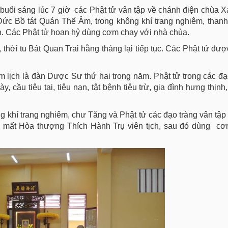
buổi sáng lúc 7 giờ các Phật tử vân tập về chánh điện chùa X
ức Bồ tát Quán Thế Âm, trong không khí trang nghiêm, thanh
n. Các Phật tử hoan hỷ dùng cơm chay với nhà chùa.
 thời tu Bát Quan Trai hằng tháng lại tiếp tục. Các Phật tử đượ
ịch là đàn Dược Sư thứ hai trong năm. Phật tử trong các đạo
cầu tiêu tai, tiêu nạn, tật bệnh tiêu trừ, gia đình hưng thịnh,
 khí trang nghiêm, chư Tăng và Phật tử các đạo tràng vân tập
y mất Hòa thượng Thích Hành Trụ viên tịch, sau đó dùng cơ