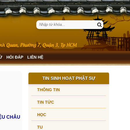
SỬ
HỎI ĐÁP
LIÊN HỆ
TIN SINH HOẠT PHẬT SỰ
THÔNG TIN
TIN TỨC
HỌC
ỆU CHÂU
TU