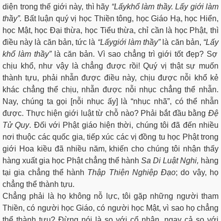
diện trong thế giới này, thì hãy
“Lấy
khổ làm thầy. Lấy giới làm
thầy”.
Bất luận quý vị học Thiền tông, học Giáo Hạ, học Hiển,
học Mật, học Đại thừa, học Tiểu thừa, chỉ cần là học Phật, thì
điều này là căn bản, tức là
“Lấy
giới làm thầy”
là căn bản,
“Lấy
khổ làm thầy”
là căn bản. Vì sao chẳng trì giới tốt đẹp? Sợ
chịu khổ, như vậy là chẳng được rồi! Quý vị thật sự muốn
thành tựu, phải nhẫn được điều này, chịu được nỗi khổ kẻ
khác chẳng thể chịu, nhẫn được nỗi nhục chẳng thể nhẫn.
Nay, chúng ta gọi [nỗi nhục ấy] là “nhục nhã”, có thể nhẫn
được. Thực hiện giới luật từ chỗ nào? Phải bắt đầu bằng
Đệ
Tử Quy
. Đối với Phật giáo hiện thời, chúng tôi đã đến nhiều
nơi thuộc các quốc gia, tiếp xúc các vị đồng tu học Phật trong
giới Hoa kiều đã nhiều năm, khiến cho chúng tôi nhận thấy
hàng xuất gia học Phật chẳng thể hành
Sa Di Luật Nghi,
hàng
tại gia chẳng thể hành
Thập Thiện Nghiệp Đạo
; do vậy, họ
chẳng thể thành tựu.
Chẳng phải là họ không nỗ lực, tôi gặp những người tham
Thiền, có người học Giáo, có người học Mật, vì sao họ chẳng
thể thành tựu? Đừng nói là so với cổ nhân, ngay cả so với