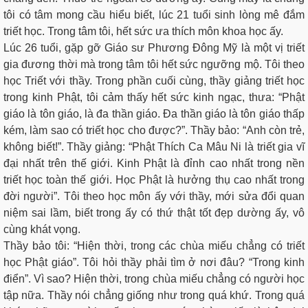
tôi có tâm mong cầu hiểu biết, lúc 21 tuổi sinh lòng mê đắm
triết học. Trong tâm tôi, hết sức ưa thích môn khoa học ấy.
Lúc 26 tuổi, gặp gỡ Giáo sư Phương Đông Mỹ là một vị triết
gia đương thời mà trong tâm tôi hết sức ngưỡng mộ. Tôi theo
học Triết với thầy. Trong phần cuối cùng, thầy giảng triết học
trong kinh Phật, tôi cảm thấy hết sức kinh ngạc, thưa: “Phật
giáo là tôn giáo, là đa thần giáo. Đa thần giáo là tôn giáo thấp
kém, làm sao có triết học cho được?”. Thầy bảo: “Anh còn trẻ,
không biết!”. Thầy giảng: “Phật Thích Ca Mâu Ni là triết gia vĩ
đại nhất trên thế giới. Kinh Phật là đỉnh cao nhất trong nền
triết học toàn thế giới. Học Phật là hưởng thụ cao nhất trong
đời người”. Tôi theo học môn ấy với thầy, mới sửa đổi quan
niệm sai lầm, biết trong ấy có thứ thật tốt đẹp dường ấy, vô
cùng khát vọng.
Thầy bảo tôi: “Hiện thời, trong các chùa miếu chẳng có triết
học Phật giáo”. Tôi hỏi thầy phải tìm ở nơi đâu? “Trong kinh
điển”. Vì sao? Hiện thời, trong chùa miếu chẳng có người học
tập nữa. Thầy nói chẳng giống như trong quá khứ. Trong quá