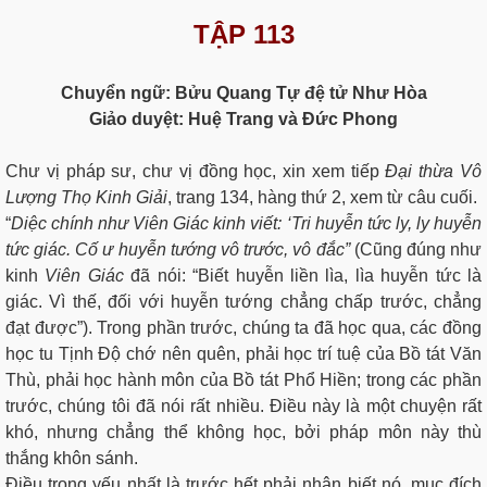
TẬP 113
Chuyển ngữ: Bửu Quang Tự đệ tử Như Hòa
Giảo duyệt: Huệ Trang và Đức Phong
Chư vị pháp sư, chư vị đồng học, xin xem tiếp
Đại thừa Vô
Lượng Thọ Kinh Giải
, trang 134, hàng thứ 2, xem từ câu cuối.
“
Diệc chính như Viên Giác kinh viết: ‘Tri huyễn tức ly, ly huyễn
tức giác. Cố ư huyễn tướng vô trước, vô đắc”
(Cũng đúng như
kinh
Viên Giác
đã nói: “Biết huyễn liền lìa, lìa huyễn tức là
giác. Vì thế, đối với huyễn tướng chẳng chấp trước, chẳng
đạt được”). Trong phần trước, chúng ta đã học qua, các đồng
học tu Tịnh Độ chớ nên quên, phải học trí tuệ của Bồ tát Văn
Thù, phải học hành môn của Bồ tát Phổ Hiền; trong các phần
trước, chúng tôi đã nói rất nhiều. Điều này là một chuyện rất
khó, nhưng chẳng thể không học, bởi pháp môn này thù
thắng khôn sánh.
Điều trọng yếu nhất là trước hết phải nhận biết nó, mục đích