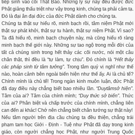
tiếp sinh vào cõi Thật Báo. Những lý sự này đều được đức
Phật giảng thấu triệt như vậy trong kinh, chúng ta phải cảm tạ.
Đó là đại ân đại đức của đức Phật dành cho chúng ta.
Chúng ta thật sự hiểu rõ, minh bạch rồi, tâm niệm Phật mới
thật sự phát khởi, thật sự tu hành, thật sự niệm Phật. Vì sao?
Ta đã hiểu rõ, minh bạch chuyện này, mà cũng hiểu rõ ràng
minh bạch thế giới này. Những sự tao ngộ trong mỗi đời của
tất cả chúng sinh trong hết thảy các cõi nước, nói một câu
chân thật, thì đều là “tự làm, tự chịu”. Đó chính là
“Hết thảy
các pháp sinh từ tâm tưởng”
. Trong tâm quý vị nghĩ như thế
nào, hoàn cảnh bên ngoài biến hiện như thế ấy. Ai là chủ tể?
Chính mình là chủ tể! Trong ngàn kinh muôn luận, đức Phật
đã dạy điều này chẳng biết bao nhiêu lần.
“Duy
tâm
sở hiện”
.
Tâm của ai? Tâm của chính mình;
“Duy
thức
sở biến”
. Thức
của ai? Phân biệt và chấp trước của chính mình, chẳng liên
can đến ai khác! Chớ nên chẳng biết chân tướng sự thật này!
Nếu tâm người trên địa cầu chúng ta đều thiện, chẳng trái
phạm tam học Giới - Định - Tuệ như Phật đã dạy trong kinh
giáo, còn người chẳng học Phật, như người Trung Quốc