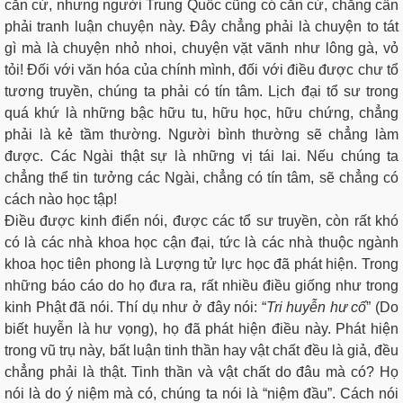
căn cứ, nhưng người Trung Quốc cũng có căn cứ, chẳng cần
phải tranh luận chuyện này. Đây chẳng phải là chuyện to tát
gì mà là chuyện nhỏ nhoi, chuyện vặt vãnh như lông gà, vỏ
tỏi! Đối với văn hóa của chính mình, đối với điều được chư tổ
tương truyền, chúng ta phải có tín tâm. Lịch đại tổ sư trong
quá khứ là những bậc hữu tu, hữu học, hữu chứng, chẳng
phải là kẻ tầm thường. Người bình thường sẽ chẳng làm
được. Các Ngài thật sự là những vị tái lai. Nếu chúng ta
chẳng thể tin tưởng các Ngài, chẳng có tín tâm, sẽ chẳng có
cách nào học tập!
Điều được kinh điển nói, được các tổ sư truyền, còn rất khó
có là các nhà khoa học cận đại, tức là các nhà thuộc ngành
khoa học tiên phong là Lượng tử lực học đã phát hiện. Trong
những báo cáo do họ đưa ra, rất nhiều điều giống như trong
kinh Phật đã nói. Thí dụ như ở đây nói: “
Tri
huyễn
hư cố
” (Do
biết huyễn là hư vọng), họ đã phát hiện điều này. Phát hiện
trong vũ trụ này, bất luận tinh thần hay vật chất đều là giả, đều
chẳng phải là thật. Tinh thần và vật chất do đâu mà có? Họ
nói là do ý niệm mà có, chúng ta nói là “niệm đầu”. Cách nói