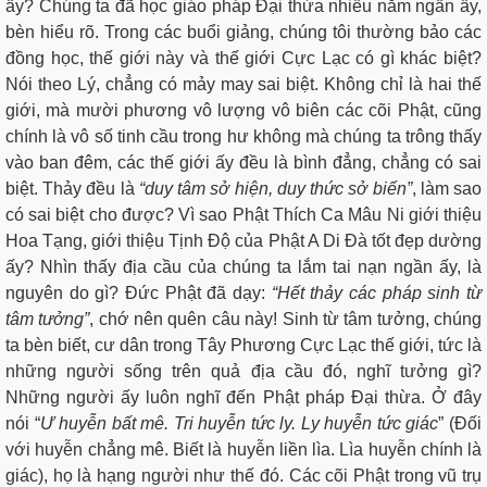
ấy? Chúng ta đã học giáo pháp Đại thừa nhiều năm ngần ấy,
bèn hiểu rõ. Trong các buổi giảng, chúng tôi thường bảo các
đồng học, thế giới này và thế giới Cực Lạc có gì khác biệt?
Nói theo Lý, chẳng có mảy may sai biệt. Không chỉ là hai thế
giới, mà mười phương vô lượng vô biên các cõi Phật, cũng
chính là vô số tinh cầu trong hư không mà chúng ta trông thấy
vào ban đêm, các thế giới ấy đều là bình đẳng, chẳng có sai
biệt. Thảy đều là
“duy
tâm
sở hiện, duy thức sở biến”
, làm sao
có sai biệt cho được? Vì sao Phật Thích Ca Mâu Ni giới thiệu
Hoa Tạng, giới thiệu Tịnh Độ của Phật A Di Đà tốt đẹp dường
ấy? Nhìn thấy địa cầu của chúng ta lắm tai nạn ngần ấy, là
nguyên do gì? Đức Phật đã dạy:
“Hết thảy các pháp sinh từ
tâm tưởng”
, chớ nên quên câu này! Sinh từ tâm tưởng, chúng
ta bèn biết, cư dân trong Tây Phương Cực Lạc thế giới, tức là
những người sống trên quả địa cầu đó, nghĩ tưởng gì?
Những người ấy luôn nghĩ đến Phật pháp Đại thừa. Ở đây
nói “
Ư huyễn bất mê. Tri huyễn tức ly. Ly huyễn tức giác
” (Đối
với huyễn chẳng mê. Biết là huyễn liền lìa. Lìa huyễn chính là
giác), họ là hạng người như thế đó. Các cõi Phật trong vũ trụ