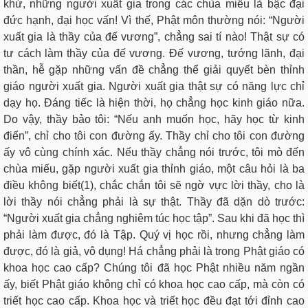
khứ, những người xuất gia trong các chùa miếu là bậc đại
đức hạnh, đại học vấn! Vì thế, Phật môn thường nói: “Người
xuất gia là thầy của đế vương”, chẳng sai tí nào! Thật sự có
tư cách làm thầy của đế vương. Đế vương, tướng lãnh, đại
thần, hễ gặp những vấn đề chẳng thể giải quyết bèn thỉnh
giáo người xuất gia. Người xuất gia thật sự có năng lực chỉ
dạy họ. Đáng tiếc là hiện thời, họ chẳng học kinh giáo nữa.
Do vậy, thầy bảo tôi: “Nếu anh muốn học, hãy học từ kinh
điển”, chỉ cho tôi con đường ấy. Thầy chỉ cho tôi con đường
ấy vô cùng chính xác. Nếu thầy chẳng nói trước, tôi mò đến
chùa miếu, gặp người xuất gia thỉnh giáo, một câu hỏi là ba
điều không biết(1), chắc chắn tôi sẽ ngờ vực lời thầy, cho là
lời thầy nói chẳng phải là sự thật. Thầy đã dặn dò trước:
“Người xuất gia chẳng nghiêm túc học tập”. Sau khi đã học thì
phải làm được, đó là Tập. Quý vị học rồi, nhưng chẳng làm
được, đó là giả, vô dụng! Há chẳng phải là trong Phật giáo có
khoa học cao cấp? Chúng tôi đã học Phật nhiều năm ngần
ấy, biết Phật giáo không chỉ có khoa học cao cấp, mà còn có
triết học cao cấp. Khoa học và triết học đều đạt tới đỉnh cao