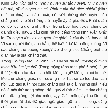
Kinh
Bảo Tích
giảng: “
Như huyễn sư tác huyễn, tự ư huyễn
bất mê, dĩ tri huyễn hư cố, Phật quán thế diệc nhiên”
(Như
nhà ảo thuật làm ảo thuật, đối với những thứ huyễn bèn
chẳng mê, vì biết những thứ huyễn ấy là giả. Đức Phật quán
cõi đời cũng giống như thế). Trong buổi học trước, chúng tôi
đã nói điều này. 2 câu kinh rất nổi tiếng trong kinh
Viên Giác
là
“Tri huyễn tức ly. Ly huyễn tức giác”.
2 câu ấy nói hay quá!
Vì sao người thế gian chẳng thể lìa? “Lìa” là buông xuống. Vì
sao chẳng thể buông xuống? Do không biết. Chẳng biết thế
gian này là giả, chẳng thật.
Trong
Chứng Đạo Ca
, Vĩnh Gia Đại sư đã nói: “
Mộng lý minh
minh hữu lục lục thú
” (Trong mộng rành rành phô 6 nẻo), “Lục
thú” (六趣) là lục đạo luân hồi. Mộng là gì? Mộng là nói tới mê.
Mê chứ chẳng giác, nên dường như thật sự có lục đạo luân
hồi. Lục đạo luân hồi cũng chẳng phải là giả, nhưng phải hiểu
nó là một thứ trong mộng! Nếu quý vị tỉnh giấc, lục đạo chẳng
còn nữa, giống hệt như mộng vậy! Giấc mộng ấy khá lâu dài,
thời gian rất dài. Đã giác ngộ, giác ngộ là tỉnh mộng, cũng
chẳng còn lưu luyến lục đạo nữa, cũng chẳng còn lưu tâm