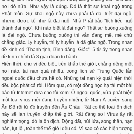
nơi đó nữa. Như vậy là đúng. Đó là thật sự khai ngộ trong
Phật môn. Sự khai ngộ này chưa phải là đại triệt đại ngộ,
nhưng được kể như là đại ngộ. Nhà Phật bảo “tích tiểu ngộ
thành đại ngộ”. Khi nào biết là đại ngộ? Thật sự buông xuống
là đại ngộ. Chưa buông xuống thì vẫn đang mê, mê chứ
chẳng giác. Ly huyễn, thì ly huyễn là đã giác ngộ. Trong nhan
đề kinh có “Thanh tịnh, Bình đẳng, Giác”. 5 từ ấy trong nhan
đề kinh chính là 3 giai đoạn tu hành.
Hiện thời, chư vị đều biết, trên khắp thế giới, chẳng riêng một
nơi nào, tai nạn quá nhiều, trong lịch sử Trung Quốc lẫn
ngoại quốc đều chưa hề có. Những tai nạn kỳ quái hiện thời
đều bộc phát cả rồi. Hôm qua, có một đồng học hạ tải một bài
báo từ Internet đưa cho tôi xem: Ở ngoại quốc, vừa phát hiện
một loại virus mới đang truyền nhiễm, từ Nam Á truyền sang
Ấn Độ rồi từ đó truyền đến Âu Châu. Rất có thể loại ôn dịch
này sẽ lan truyền khắp thế giới. Rất đáng sợ! Virus ấy rất
nghiêm trọng, đó là ôn dịch. Động đất, núi lửa, sóng thần, hạn
hán, lụt lội, toàn thể thế giới đều có. Vì sao có các hiện tượng