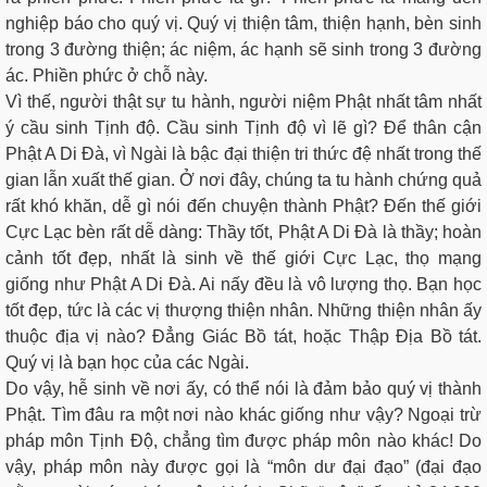
nghiệp báo cho quý vị. Quý vị thiện tâm, thiện hạnh, bèn sinh
trong 3 đường thiện; ác niệm, ác hạnh sẽ sinh trong 3 đường
ác. Phiền phức ở chỗ này.
Vì thế, người thật sự tu hành, người niệm Phật nhất tâm nhất
ý cầu sinh Tịnh độ. Cầu sinh Tịnh độ vì lẽ gì? Để thân cận
Phật A Di Đà, vì Ngài là bậc đại thiện tri thức đệ nhất trong thế
gian lẫn xuất thế gian. Ở nơi đây, chúng ta tu hành chứng quả
rất khó khăn, dễ gì nói đến chuyện thành Phật? Đến thế giới
Cực Lạc bèn rất dễ dàng: Thầy tốt, Phật A Di Đà là thầy; hoàn
cảnh tốt đẹp, nhất là sinh về thế giới Cực Lạc, thọ mạng
giống như Phật A Di Đà. Ai nấy đều là vô lượng thọ. Bạn học
tốt đẹp, tức là các vị thượng thiện nhân. Những thiện nhân ấy
thuộc địa vị nào? Đẳng Giác Bồ tát, hoặc Thập Địa Bồ tát.
Quý vị là bạn học của các Ngài.
Do vậy, hễ sinh về nơi ấy, có thể nói là đảm bảo quý vị thành
Phật. Tìm đâu ra một nơi nào khác giống như vậy? Ngoại trừ
pháp môn Tịnh Độ, chẳng tìm được pháp môn nào khác! Do
vậy, pháp môn này được gọi là “môn dư đại đạo” (đại đạo