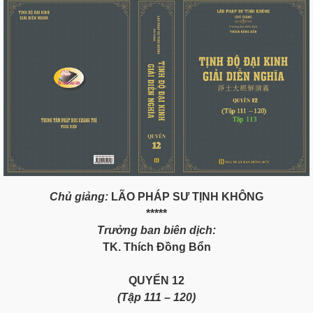
Chủ giảng:
LÃO PHÁP SƯ TỊNH KHÔNG
*****
Trưởng ban biên dịch:
TK. Thích Đồng Bổn
QUYỂN
12
(Tập
11
1 – 1
2
0)