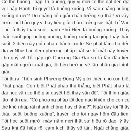
Có thể buông Thập Trụ xuống, quý vị mới có thể đạt đến địa
vị Thập Hạnh, bí quyết là buông xuống. Vì sao chẳng buông
xuống được? Do chẳng liễu giải chân tướng sự thật! Vì vậy,
trước hết bảo quý vị hãy liễu giải chân tướng sự thật. Trí Văn
Thù là thấy thấu suốt, hạnh Phổ Hiền là buông xuống. Thấy
thấu suốt giúp buông xuống, buông xuống lại giúp thấy thấu
suốt, 2 điều này giúp nhau thành tựu từ Sơ phát tâm cho đến
địa vị Như Lai, đem phương pháp thật sự bí mật này truyền
cho quý vị! Tôi gặp gỡ Chương Gia Đại sư là lần đầu tiên
gặp mặt người xuất gia, tôi bèn hướng về lão nhân gia thỉnh
giáo.
Tôi thưa: “Tiên sinh Phương Đông Mỹ giới thiệu cho con biết
Phật pháp. Con biết Phật pháp thù thắng, biết Phật pháp là
đại học vấn có thể giải quyết hết thảy vấn đề”. Tôi thỉnh giáo
lão nhân gia: “Có phương pháp tốt đẹp nào khiến cho con có
thể khế nhập rất nhanh chóng hay chăng?”. Ngài dạy tôi “thấy
thấu suốt, buông xuống”, truyền cho tôi ngay hôm đầu tiên.
Tôi học suốt mười mấy năm mới thật sự hiểu rõ đạo lý ấy.
Sau khi đã hiểu rõ, cảm kích thầy vô tận. Ngài chẳng giấu