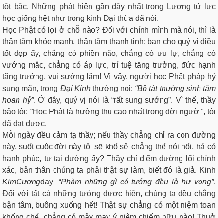
tột bậc. Những phát hiện gần đây nhất trong Lượng tử lực
học giống hệt như trong kinh Đại thừa đã nói.
Học Phật có lợi ở chỗ nào? Đối với chính mình mà nói, thì là
thân tâm khỏe mạnh, thân tâm thanh tịnh; ban cho quý vị điều
tốt đẹp ấy, chẳng có phiền não, chẳng có ưu lự, chẳng có
vướng mắc, chẳng có áp lực, trí tuệ tăng trưởng, đức hạnh
tăng trưởng, vui sướng lắm! Vì vậy, người học Phật pháp hỷ
sung mãn, trong
Đại Kinh
thường nói:
“Bồ tát thường sinh tâm
hoan hỷ”
. Ở đây, quý vị nói là “rất sung sướng”. Vì thế, thầy
bảo tôi: “Học Phật là hưởng thụ cao nhất trong đời người”, tôi
đã đạt được.
Mỗi ngày đều cảm tạ thầy; nếu thầy chẳng chỉ ra con đường
này, suốt cuộc đời này tôi sẽ khổ sở chẳng thể nói nổi, há có
hạnh phúc, tự tại dường ấy? Thầy chỉ điểm đường lối chính
xác, bản thân chúng ta phải thật sự làm, biết đó là giả. Kinh
Kim
Cương
dạy:
“Phàm những gì có tướng đều là hư vọng”
.
Đối với tất cả những tướng được hiện, chúng ta đều chẳng
bận tâm, buông xuống hết! Thật sự chẳng có một niệm toan
khống chế, chẳng có mảy may ý niệm chiếm hữu nào! Thuở