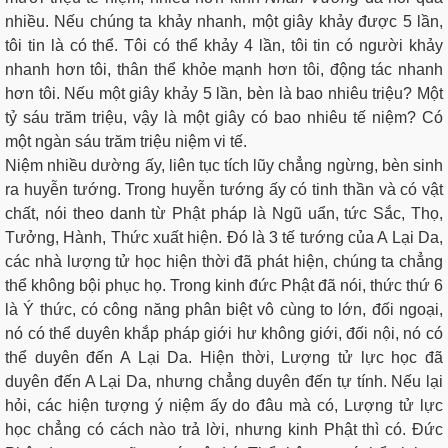
nhiều. Nếu chúng ta khảy nhanh, một giây khảy được 5 lần,
tôi tin là có thể. Tôi có thể khảy 4 lần, tôi tin có người khảy
nhanh hơn tôi, thân thể khỏe mạnh hơn tôi, động tác nhanh
hơn tôi. Nếu một giây khảy 5 lần, bèn là bao nhiêu triệu? Một
tỷ sáu trăm triệu, vậy là một giây có bao nhiêu tế niệm? Có
một ngàn sáu trăm triệu niệm vi tế.
Niệm nhiều dường ấy, liên tục tích lũy chẳng ngừng, bèn sinh
ra huyễn tướng. Trong huyễn tướng ấy có tinh thần và có vật
chất, nói theo danh từ Phật pháp là Ngũ uẩn, tức Sắc, Thọ,
Tưởng, Hành, Thức xuất hiện. Đó là 3 tế tướng của A Lại Da,
các nhà lượng tử học hiện thời đã phát hiện, chúng ta chẳng
thể không bội phục họ. Trong kinh đức Phật đã nói, thức thứ 6
là Ý thức, có công năng phân biệt vô cùng to lớn, đối ngoại,
nó có thể duyên khắp pháp giới hư không giới, đối nội, nó có
thể duyên đến A Lại Da. Hiện thời, Lượng tử lực học đã
duyên đến A Lại Da, nhưng chẳng duyên đến tự tính. Nếu lại
hỏi, các hiện tượng ý niệm ấy do đâu mà có, Lượng tử lực
học chẳng có cách nào trả lời, nhưng kinh Phật thì có. Đức