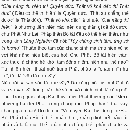
“
Giai năng thị hiện thị Quyền đức. Thật vô khả đắc thị Thật
đức
” (“Đều có thể thị hiện” là Quyền đức. “Thật sự chẳng thể
được” là Thật đức).
“Thật vô khả đắc”
là trí tuệ.
“Giai năng thị
hiện”
là phương tiện thiện xảo, nên dùng thân gì để độ được,
chư Phật Như Lai, Pháp thân Bồ tát đều có thể hiện thân, như
trong kinh
Lăng Nghiêm
đã nói: “
Tùy
chúng sinh tâm, ứng sở
tri lượng
” (Thuận theo tâm của chúng sinh mà ứng hiện xứng
với khả năng hiểu biết của họ). Chư Phật, Bồ tát hiện thân,
xác thực là chẳng hề khởi tâm động niệm, hiện như thế nào?
Tự nhiên hiện, thuật ngữ trong Phật pháp là “pháp nhĩ như
thị”, tức là “vốn là như vậy”.
Nếu hỏi, vì sao vốn là như vậy? Do cùng một tự tính! Chỉ rõ
vạn sự vạn vật trong toàn thể vũ trụ và chính mình là cùng một
Thể. Trong giáo pháp Đại thừa, đức Phật thường nói: “Mười
phương ba đời Phật, cùng chung một Pháp thân”, thật vậy,
chẳng giả tí nào! Do đó nói: “Vô duyên Đại Từ, đồng thể Đại
Bi”. Pháp thân Bồ tát biết, nhận thức, khẳng định hết thảy các
pháp và ta là một Thể, phàm phu chẳng biết, phân chia tự và