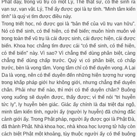
Phật dạy, trong vũ trụ có một Lý, Thể thật sự, có thể sinh ra
vạn sự, vạn vật. Lý, Thể ấy được gọi là tự tính. “Minh tâm kiến
tính” là quý vị tìm được điều này.
Trong triết học, nó được gọi là “bản thể của vũ trụ vạn hữu”.
Nó có thể sinh, có thể hiện, có thể biến; muôn hình muôn vẻ
trong toàn thể vũ trụ là cái được sinh, cái được hiện, cái được
biến. Khoa học chẳng tìm được cái “có thể sinh, có thể hiện,
có thể biến” này. Vì sao? Vì chẳng thể dùng phân biệt, càng
chẳng thể dùng chấp trước. Quý vị có phân biệt, có chấp
trước, bèn là vọng tâm. Vọng tâm chỉ có thể duyên vọng. A Lại
Da là vọng, nên có thể duyên đến những hiện tượng hư vọng
trong khắp pháp giới hư không giới, nhưng chẳng thể duyên
chân. Phải như thế nào, thì mới có thể duyên chân? Buông
vọng xuống sẽ duyên được, thấy được; vì thế nói “tri huyễn
tức ly”, ly huyễn bèn giác. Giác ấy chính là đại triệt đại ngộ,
minh tâm kiến tính, người ấy (người ly huyễn) đã chứng đắc
cảnh giới ấy. Trong Phật pháp, người ấy được gọi là Phật Đà,
đã thành Phật. Nhà khoa học, nhà khoa học lượng tử hãy còn
cách biệt Phật một khoảng, tùy thuộc người ấy có thể buông