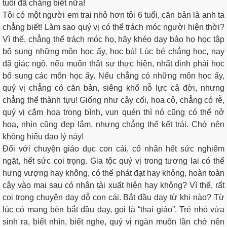
tuổi đã chẳng biết nữa!
Tôi có một người em trai nhỏ hơn tôi 6 tuổi, căn bản là anh ta
chẳng biết! Làm sao quý vị có thể trách móc người hiện thời?
Vì thế, chẳng thể trách móc họ, hãy khéo dạy bảo họ học tập
bổ sung những môn học ấy, học bù! Lúc bé chẳng học, nay
đã giác ngộ, nếu muốn thật sự thực hiện, nhất định phải học
bổ sung các môn học ấy. Nếu chẳng có những môn học ấy,
quý vị chẳng có căn bản, siêng khổ nỗ lực cả đời, nhưng
chẳng thể thành tựu! Giống như cây cối, hoa cỏ, chẳng có rễ,
quý vị cắm hoa trong bình, vun quén thì nó cũng có thể nở
hoa, nhìn cũng đẹp lắm, nhưng chẳng thể kết trái. Chớ nên
không hiểu đạo lý này!
Đối với chuyện giáo dục con cái, cổ nhân hết sức nghiêm
ngặt, hết sức coi trọng. Gia tộc quý vị trong tương lai có thể
hưng vượng hay không, có thể phát đạt hay không, hoàn toàn
cậy vào mai sau có nhân tài xuất hiện hay không? Vì thế, rất
coi trọng chuyện dạy dỗ con cái. Bắt đầu dạy từ khi nào? Từ
lúc có mang bèn bắt đầu dạy, gọi là “thai giáo”. Trẻ nhỏ vừa
sinh ra, biết nhìn, biết nghe, quý vị ngàn muôn lần chớ nên