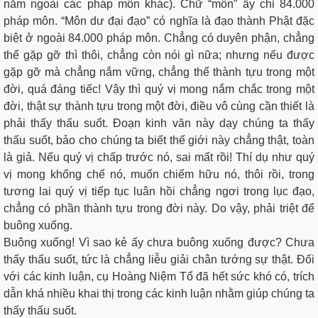
nằm ngoài các pháp môn khác). Chữ “môn” ấy chỉ 84.000
pháp môn. “Môn dư đại đạo” có nghĩa là đạo thành Phật đặc
biệt ở ngoài 84.000 pháp môn. Chẳng có duyên phận, chẳng
thể gặp gỡ thì thôi, chẳng còn nói gì nữa; nhưng nếu được
gặp gỡ mà chẳng nắm vững, chẳng thể thành tựu trong một
đời, quá đáng tiếc! Vậy thì quý vị mong nắm chắc trong một
đời, thật sự thành tựu trong một đời, điều vô cùng cần thiết là
phải thấy thấu suốt. Đoạn kinh văn này dạy chúng ta thấy
thấu suốt, bảo cho chúng ta biết thế giới này chẳng thật, toàn
là giả. Nếu quý vị chấp trước nó, sai mất rồi! Thí dụ như quý
vị mong khống chế nó, muốn chiếm hữu nó, thôi rồi, trong
tương lai quý vị tiếp tục luân hồi chẳng ngơi trong lục đạo,
chẳng có phần thành tựu trong đời này. Do vậy, phải triệt để
buông xuống.
Buông xuống! Vì sao kẻ ấy chưa buông xuống được? Chưa
thấy thấu suốt, tức là chẳng liễu giải chân tướng sự thật. Đối
với các kinh luận, cụ Hoàng Niệm Tổ đã hết sức khó có, trích
dẫn khá nhiều khai thị trong các kinh luận nhằm giúp chúng ta
thấy thấu suốt.