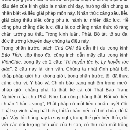
đầu tiên của kinh giáo là nhằm chỉ dạy, hướng dẫn chúng ta
nhận biết và liễu giải pháp môn này. Nhận thức càng sâu, liễu
giải càng thấu triệt, công phu tu hành tự nhiên đắc lực. Hễ
công phu chẳng đắc lực, đều là do chẳng nhận thức rõ ràng
chân tướng sự thật. Trong kinh luận, Phật, Bồ tát, tổ sư đại
đức thường khuyên dạy chúng ta điều này.
Trong phần trước, sách
Chú
Giải
đã dẫn thí dụ trong kinh
Bảo
Tí
́ch
, tiếp theo đó, cũng trích dẫn mấy câu trong kinh
Viên
Giác
, trong ấy có 2 câu: “
Tri
huyễn tức ly. Ly huyễn tức
giác
”. 2 câu này là kinh văn. Chúng ta nhất định phải biết
khắp pháp giới hư không giới, trong phần trước, tôi đã thưa
cùng chư vị, Y báo và Chính báo trang nghiêm trong mười
pháp giới chẳng phải là thật, kể cả cõi Thật Báo Trang
Nghiêm của chư Phật Như Lai cũng chẳng thật. Đối với tiêu
chuẩn “chân - vọng”, Phật pháp có một tiêu chuẩn tuyệt đối:
Thật sự vĩnh hằng bất biến, thì là chân; nếu có biến hóa, đó là
giả. Vậy thì chúng hãy ta suy nghĩ, trong thế giới hiện thời, đối
với các đối tượng tiếp xúc của 6 căn, có thứ nào mắt trông