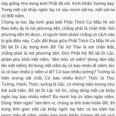
này giống như trong kinh Phật đã nói. Kinh
Nhân Vương
dạy:
Trong một cái khảy ngón tay có sáu mươi sát-na, một sát-na
có 900 niệm.
Chúng ta học tập kinh giáo biết Phật Thích Ca Mâu Ni nói
theo kiểu ấy là nói phương tiện, chẳng phải là chân thật. Nói
phương tiện thì được, vì người bình phàm chẳng có cách nào
lý giải điều này. Cuộc đối thoại giữa Phật Thích Ca Mâu Ni và
Bồ tát Di Lặc trong kinh
Bồ Tát Xử Thai
là nói chân thật,
chẳng phải là nói phương tiện. Đức Phật hỏi Bồ tát Di Lặc,
phàm phu khởi một niệm, “
tâm
hữu sở niệm
” (trong tâm dấy
lên một niệm), thì trong một niệm ấy có bao nhiêu tế niệm, tức
là có bao nhiêu ý niệm vi tế? Có bao nhiêu tướng? Tướng là
hiện tượng vật chất. Có bao nhiêu thức? Thức là Thọ,
Tưởng, Hành, Thức; tướng là Sắc, có những hiện tượng như
thế xuất hiện. Bồ tát Di Lặc trả lời, cũng dùng một cái khảy
ngón tay, bao nhiêu niệm? Ba mươi hai ức trăm ngàn niệm.
Dùng “trăm ngàn” làm đơn vị, chúng ta tính toán hoán đổi, thì
trong thời gian một cái khảy ngón tay bèn có ba trăm hai
mươi triệu tế niệm, nhiều hơn kinh
Nhân Vương
đã nói quá