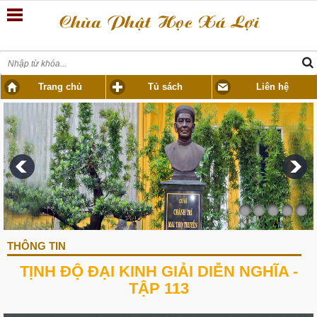
Trang chủ
Tủ sách
Liên hệ
THÔNG TIN
TỊNH ĐỘ ĐẠI KINH GIẢI DIỄN NGHĨA -
TẬP 113