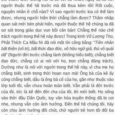
người thuộc thế hệ trước mà đã thua kém rồi! Rốt cuộc,
nguyên nhân ở chỗ nào? Vì sao người trước kia có thể làm
được, nhưng người hiện thời chẳng làm được? Thâm nhập
quan sát mới bèn phát hiện, người thuộc thế hệ chúng ta đã
sơ sót trong giáo dục vun bồi căn bản! Chẳng thể nào chê
trách người trong thế hệ này được! Trong kinh
Vô
Lượng
Thọ,
Phật Thích Ca Mâu Ni đã nói một lời công bằng: “
Tiên nhân
bất thiện (vô tri), bất thức đạo đức, vô hữu ngữ giả, thù vô quái
dã
” (Người đời trước chẳng lành (không hiểu biết), chẳng biết
đạo đức, chẳng có ai nói với họ, trọn chẳng đáng trách).
Dường như là nói với người trong thế hệ này, vì cha mẹ họ
chẳng biết, sinh trong thời hoạn nạn mà! Ông bà của kẻ ấy
cũng chẳng biết, dẫu là ông bà cố của họ, gần như thuộc vào
lớp tuổi tôi, vẫn chưa hoàn toàn biết. Vẫn phải là đời trước
của tôi, tức là kể đến đời cha của tôi, thì mới biết. Họ sống
vào thời đầu Dân Quốc, tuy văn hóa truyền thống đã bị coi
nhẹ, nhưng vẫn còn ảnh hưởng. Đến thế hệ chúng tôi, hãy
còn chịu ảnh hưởng đôi chút, chứ người trẻ hơn tôi đôi ba