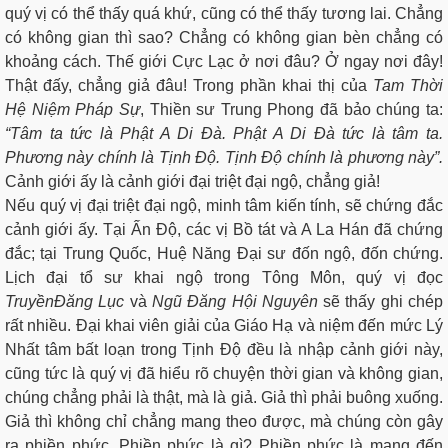
quý vị có thể thấy quá khứ, cũng có thể thấy tương lai. Chẳng
có không gian thì sao? Chẳng có không gian bèn chẳng có
khoảng cách. Thế giới Cực Lạc ở nơi đâu? Ở ngay nơi đây!
Thật đấy, chẳng giả đâu! Trong phần khai thị của
Tam Thời
Hệ Niệm Pháp Sự
, Thiền sư Trung Phong đã bảo chúng ta:
“Tâm ta tức là Phật A Di Đà. Phật A Di Đà tức là tâm ta.
Phương này chính là Tịnh Độ. Tịnh Độ chính là phương này”.
Cảnh giới ấy là cảnh giới đại triệt đại ngộ, chẳng giả!
Nếu quý vị đại triệt đại ngộ, minh tâm kiến tính, sẽ chứng đắc
cảnh giới ấy. Tại Ấn Độ, các vị Bồ tát và A La Hán đã chứng
đắc; tại Trung Quốc, Huệ Năng Đại sư đốn ngộ, đốn chứng.
Lịch đại tổ sư khai ngộ trong Tông Môn, quý vị đọc
Truyền
Đăng Lục
và
Ngũ Đăng Hội Nguyên
sẽ thấy ghi chép
rất nhiều. Đại khai viên giải của Giáo Hạ và niệm đến mức Lý
Nhất tâm bất loạn trong Tịnh Độ đều là nhập cảnh giới này,
cũng tức là quý vị đã hiểu rõ chuyện thời gian và không gian,
chúng chẳng phải là thật, mà là giả. Giả thì phải buông xuống.
Giả thì không chỉ chẳng mang theo được, mà chúng còn gây
ra phiền phức. Phiền phức là gì? Phiền phức là mang đến