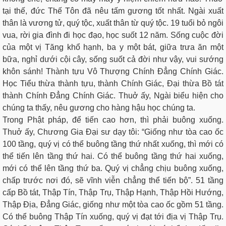
tại thế, đức Thế Tôn đã nêu tấm gương tốt nhất. Ngài xuất
thân là vương tử, quý tộc, xuất thân từ quý tộc. 19 tuổi bỏ ngôi
vua, rời gia đình đi học đạo, học suốt 12 năm. Sống cuộc đời
của một vị Tăng khổ hạnh, ba y một bát, giữa trưa ăn một
bữa, nghỉ dưới cội cây, sống suốt cả đời như vậy, vui sướng
khôn sánh! Thành tựu Vô Thượng Chính Đẳng Chính Giác.
Học Tiểu thừa thành tựu, thành Chính Giác, Đại thừa Bồ tát
thành Chính Đẳng Chính Giác. Thuở ấy, Ngài biểu hiện cho
chúng ta thấy, nêu gương cho hàng hậu học chúng ta.
Trong Phật pháp, để tiến cao hơn, thì phải buông xuống.
Thuở ấy, Chương Gia Đại sư dạy tôi: “Giống như tòa cao ốc
100 tầng, quý vị có thể buông tầng thứ nhất xuống, thì mới có
thể tiến lên tầng thứ hai. Có thể buông tầng thứ hai xuống,
mới có thể lên tầng thứ ba. Quý vị chẳng chịu buông xuống,
chấp trước nơi đó, sẽ vĩnh viễn chẳng thể tiến bộ”. 51 tầng
cấp Bồ tát, Thập Tín, Thập Trụ, Thập Hạnh, Thập Hồi Hướng,
Thập Địa, Đẳng Giác, giống như một tòa cao ốc gồm 51 tầng.
Có thể buông Thập Tín xuống, quý vị đạt tới địa vị Thập Trụ.