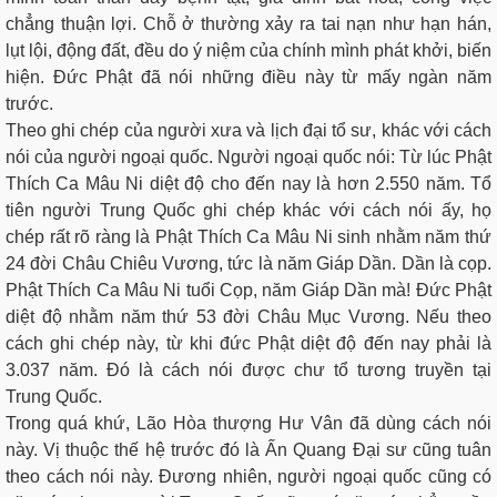
chẳng thuận lợi. Chỗ ở thường xảy ra tai nạn như hạn hán,
lụt lội, động đất, đều do ý niệm của chính mình phát khởi, biến
hiện. Đức Phật đã nói những điều này từ mấy ngàn năm
trước.
Theo ghi chép của người xưa và lịch đại tổ sư, khác với cách
nói của người ngoại quốc. Người ngoại quốc nói: Từ lúc Phật
Thích Ca Mâu Ni diệt độ cho đến nay là hơn 2.550 năm. Tổ
tiên người Trung Quốc ghi chép khác với cách nói ấy, họ
chép rất rõ ràng là Phật Thích Ca Mâu Ni sinh nhằm năm thứ
24 đời Châu Chiêu Vương, tức là năm Giáp Dần. Dần là cọp.
Phật Thích Ca Mâu Ni tuổi Cọp, năm Giáp Dần mà! Đức Phật
diệt độ nhằm năm thứ 53 đời Châu Mục Vương. Nếu theo
cách ghi chép này, từ khi đức Phật diệt độ đến nay phải là
3.037 năm. Đó là cách nói được chư tổ tương truyền tại
Trung Quốc.
Trong quá khứ, Lão Hòa thượng Hư Vân đã dùng cách nói
này. Vị thuộc thế hệ trước đó là Ấn Quang Đại sư cũng tuân
theo cách nói này. Đương nhiên, người ngoại quốc cũng có