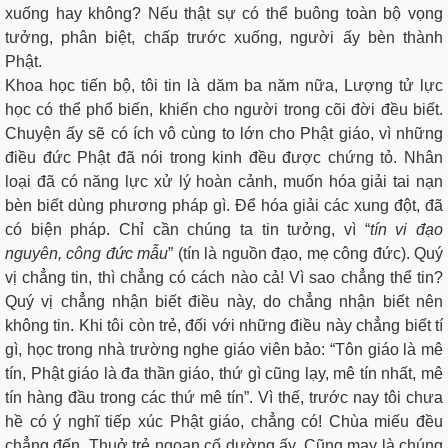
xuống hay không? Nếu thật sự có thể buông toàn bộ vọng
tưởng, phân biệt, chấp trước xuống, người ấy bèn thành
Phật.
Khoa học tiến bộ, tôi tin là dăm ba năm nữa, Lượng tử lực
học có thể phổ biến, khiến cho người trong cõi đời đều biết.
Chuyện ấy sẽ có ích vô cùng to lớn cho Phật giáo, vì những
điều đức Phật đã nói trong kinh đều được chứng tỏ. Nhân
loại đã có năng lực xử lý hoàn cảnh, muốn hóa giải tai nạn
bèn biết dùng phương pháp gì. Để hóa giải các xung đột, đã
có biện pháp. Chỉ cần chúng ta tin tưởng, vì “
tín vi đạo
nguyên, công đức mẫu
” (tín là nguồn đạo, mẹ công đức). Quý
vị chẳng tin, thì chẳng có cách nào cả! Vì sao chẳng thể tin?
Quý vị chẳng nhận biết điều này, do chẳng nhận biết nên
không tin. Khi tôi còn trẻ, đối với những điều này chẳng biết tí
gì, học trong nhà trường nghe giáo viên bảo: “Tôn giáo là mê
tín, Phật giáo là đa thần giáo, thứ gì cũng lạy, mê tín nhất, mê
tín hàng đầu trong các thứ mê tín”. Vì thế, trước nay tôi chưa
hề có ý nghĩ tiếp xúc Phật giáo, chẳng có! Chùa miếu đều
chẳng đến. Thuở trẻ ngoan cố dường ấy. Cũng may là chúng