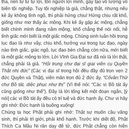
tha, nên tự tư tự lợi, tổn người lợi mình, gây tạo vô lượng vô
biên tội nghiệp. Tuy tội nghiệp là giả, chẳng thật, nhưng nếu
kẻ ấy không tỉnh ngộ, thì phải hứng chịu! Hứng chịu rất khổ,
giống như mơ thấy ác mộng. Khi kẻ ấy gặp ác mộng, chẳng
biết chính mình đang nằm mộng, khổ chẳng thể nói nổi, hễ
tỉnh giấc mới biết là một giấc mộng. Chúng sinh luân hồi trong
lục đạo là như vậy, chịu khổ, hưởng vui trong lục đạo, ngày
nào tỉnh giấc, giác ngộ, lục đạo bèn chẳng còn nữa, mới biết
là một giấc mộng to lớn. Lời Vĩnh Gia Đại sư đã nói là lời thật,
chẳng phải là giả. “
Hội trung chư đại sĩ giai viên cụ Quyền
Thật nhị đức”
(Các vị đại sĩ trong hội đều đầy đủ trọn vẹn 2
đức Quyền và Thật), viên mãn trọn đủ 2 đức ấy.
“Cố
vân:
Thử
chư Bồ tát, diệc phục như thị”
(Vì thế nói: “Các vị Bồ tát ấy
cũng giống như thế”). Đây là lời tổng kết một đoạn ngắn, [ý
nói] các vị Bồ tát ấy đều có trí tuệ và đức hạnh ấy. Chư vị hãy
ghi nhớ: Đức hạnh là buông xuống!
Chúng ta học Phật phải ghi nhớ: Thật sự muốn cầu vãng
sinh, thì phải trì giới, phải khổ hạnh. Trước khi diệt độ, Phật
Thích Ca Mâu Ni răn dạy đệ tử, đức Phật chẳng còn hiện