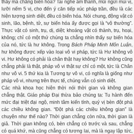
thấy mà chẳng biến hóa? Tai nghe âm thanh, mũi ngửi mùi vị,
lưỡi nếm 5 vị, cho đến ý căn tiếp xúc pháp trần, đều là các
hiện tượng sinh diệt, đều có biến hóa. Nói chung, động vật có
sinh, lão, bệnh, tử, sự biến hóa ấy được gọi là “vô thường”.
Thực vật có sinh, trụ, dị, diệt; khoáng vật có thành, trụ, hoại,
không; chỉ có một thứ chúng ta chẳng nhìn thấy sự biến hóa
của nó, tức là hư không. Trong
Bách
Pháp
Minh
Môn
Luận
,
hư không được xếp vào loại vô vi pháp, tức là Hư không vô
vi. Hư không có phải là chân thật hay không? Hư không cũng
chẳng phải là thật, pháp vô vi thật sự chỉ có một, tức là Chân
như vô vi. 5 thứ kia là Tương tự vô vi, có nghĩa là giống như
pháp vô vi, nhưng trên thực tế, chúng vẫn có sinh diệt.
Các nhà khoa học hiện thời nói thời gian và không gian
chẳng thật. Giáo pháp Đại thừa bảo chúng ta: Tu hành đến
mức đại triệt đại ngộ, minh tâm kiến tính, quý vị bèn đột phá
các chiều không gian. “Đột phá các chiều không gian” là
chuyện như thế nào? Thời gian chẳng còn nữa, thời gian là
giả. Thời gian không có, bèn chẳng có trước và sau, chẳng
có quá khứ, mà cũng chẳng có tương lai, mà là ngay lập tức,