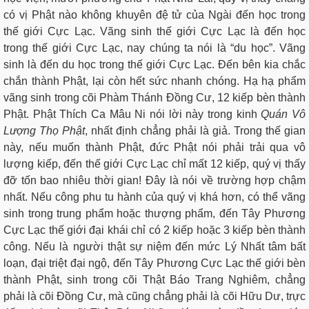
có vị Phật nào không khuyên đệ tử của Ngài đến học trong
thế giới Cực Lạc. Vãng sinh thế giới Cực Lạc là đến học
trong thế giới Cực Lạc, nay chúng ta nói là “du học”. Vãng
sinh là đến du học trong thế giới Cực Lạc. Đến bên kia chắc
chắn thành Phật, lại còn hết sức nhanh chóng. Hạ hạ phẩm
vãng sinh trong cõi Phàm Thánh Đồng Cư, 12 kiếp bèn thành
Phật. Phật Thích Ca Mâu Ni nói lời này trong kinh
Quán Vô
Lượng Thọ Phật
, nhất định chẳng phải là giả. Trong thế gian
này, nếu muốn thành Phật, đức Phật nói phải trải qua vô
lượng kiếp, đến thế giới Cực Lạc chỉ mất 12 kiếp, quý vị thấy
đỡ tốn bao nhiêu thời gian! Đây là nói về trường hợp chậm
nhất. Nếu công phu tu hành của quý vị khá hơn, có thể vãng
sinh trong trung phẩm hoặc thượng phẩm, đến Tây Phương
Cực Lạc thế giới đại khái chỉ có 2 kiếp hoặc 3 kiếp bèn thành
công. Nếu là người thật sự niệm đến mức Lý Nhất tâm bất
loạn, đại triệt đại ngộ, đến Tây Phương Cực Lạc thế giới bèn
thành Phật, sinh trong cõi Thật Báo Trang Nghiêm, chẳng
phải là cõi Đồng Cư, mà cũng chẳng phải là cõi Hữu Dư, trực