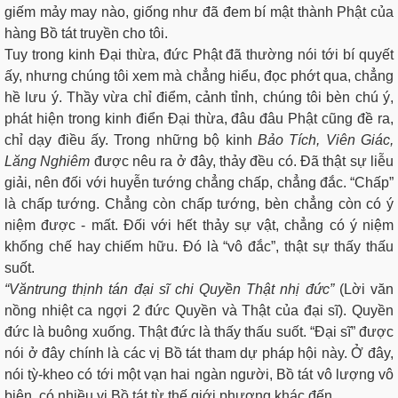
giếm mảy may nào, giống như đã đem bí mật thành Phật của
hàng Bồ tát truyền cho tôi.
Tuy trong kinh Đại thừa, đức Phật đã thường nói tới bí quyết
ấy, nhưng chúng tôi xem mà chẳng hiểu, đọc phớt qua, chẳng
hề lưu ý. Thầy vừa chỉ điểm, cảnh tỉnh, chúng tôi bèn chú ý,
phát hiện trong kinh điển Đại thừa, đâu đâu Phật cũng đề ra,
chỉ dạy điều ấy. Trong những bộ kinh
Bảo Tích, Viên Giác,
Lăng Nghiêm
được nêu ra ở đây, thảy đều có. Đã thật sự liễu
giải, nên đối với huyễn tướng chẳng chấp, chẳng đắc. “Chấp”
là chấp tướng. Chẳng còn chấp tướng, bèn chẳng còn có ý
niệm được - mất. Đối với hết thảy sự vật, chẳng có ý niệm
khống chế hay chiếm hữu. Đó là “vô đắc”, thật sự thấy thấu
suốt.
“Văn
trung thịnh tán đại sĩ chi Quyền Thật nhị đức”
(Lời văn
nồng nhiệt ca ngợi 2 đức Quyền và Thật của đại sĩ). Quyền
đức là buông xuống. Thật đức là thấy thấu suốt. “Đại sĩ” được
nói ở đây chính là các vị Bồ tát tham dự pháp hội này. Ở đây,
nói tỳ-kheo có tới một vạn hai ngàn người, Bồ tát vô lượng vô
biên, có nhiều vị Bồ tát từ thế giới phương khác đến.