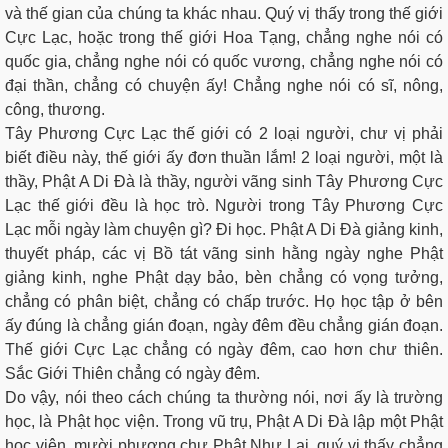
và thế gian của chúng ta khác nhau. Quý vị thấy trong thế giới
Cực Lạc, hoặc trong thế giới Hoa Tạng, chẳng nghe nói có
quốc gia, chẳng nghe nói có quốc vương, chẳng nghe nói có
đại thần, chẳng có chuyện ấy! Chẳng nghe nói có sĩ, nông,
công, thương.
Tây Phương Cực Lạc thế giới có 2 loại người, chư vị phải
biết điều này, thế giới ấy đơn thuần lắm! 2 loại người, một là
thầy, Phật A Di Đà là thầy, người vãng sinh Tây Phương Cực
Lạc thế giới đều là học trò. Người trong Tây Phương Cực
Lạc mỗi ngày làm chuyện gì? Đi học. Phật A Di Đà giảng kinh,
thuyết pháp, các vị Bồ tát vãng sinh hằng ngày nghe Phật
giảng kinh, nghe Phật dạy bảo, bèn chẳng có vọng tưởng,
chẳng có phân biệt, chẳng có chấp trước. Họ học tập ở bên
ấy đúng là chẳng gián đoạn, ngày đêm đều chẳng gián đoạn.
Thế giới Cực Lạc chẳng có ngày đêm, cao hơn chư thiên.
Sắc Giới Thiên chẳng có ngày đêm.
Do vậy, nói theo cách chúng ta thường nói, nơi ấy là trường
học, là Phật học viện. Trong vũ trụ, Phật A Di Đà lập một Phật
học viện, mười phương chư Phật Như Lai, quý vị thấy chẳng