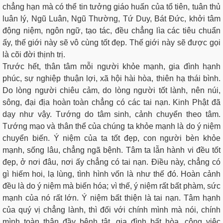
chẳng hạn mà có thể tin tưởng giáo huấn của tổ tiên, tuân thủ
luân lý, Ngũ Luân, Ngũ Thường, Tứ Duy, Bát Đức, khởi tâm
động niệm, ngôn ngữ, tạo tác, đều chẳng lìa các tiêu chuẩn
ấy, thế giới này sẽ vô cùng tốt đẹp. Thế giới này sẽ được gọi
là cõi đời thịnh trị.
Trước hết, thân tâm mỗi người khỏe mạnh, gia đình hạnh
phúc, sự nghiệp thuận lợi, xã hội hài hòa, thiên hạ thái bình.
Do lòng người chiêu cảm, do lòng người tốt lành, nên núi,
sông, đại địa hoàn toàn chẳng có các tai nạn. Kinh Phật đã
dạy như vậy. Tướng do tâm sinh, cảnh chuyển theo tâm.
Tướng mạo và thân thể của chúng ta khỏe mạnh là do ý niệm
chuyển biến. Ý niệm của ta tốt đẹp, con người bèn khỏe
mạnh, sống lâu, chẳng ngã bệnh. Tâm ta lẫn hành vi đều tốt
đẹp, ở nơi đâu, nơi ấy chẳng có tai nạn. Điều này, chẳng có
gì hiếm hoi, lạ lùng, tình hình vốn là như thế đó. Hoàn cảnh
đều là do ý niệm mà biến hóa; vì thế, ý niệm rất bất phàm, sức
mạnh của nó rất lớn. Ý niệm bất thiện là tai nạn. Tâm hạnh
của quý vị chẳng lành, thì đối với chính mình mà nói, chính
mình toàn thân đầy bệnh tật, gia đình bất hòa, công việc