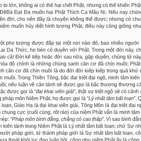
 to lớn, không ai có thể hại chết Phật, nhưng có thể khiến Phậ
. ĐềBà Đạt Đa muốn hại Phật Thích Ca Mâu Ni. Nếu nay chú
rên đời, cho nên đây là chuyện không thể được; nhưng có ch
c niệm muốn hủy diệt hình tượng Phật, điều này cũng giống nh
Một pho tượng được đắp tại một nơi nào đó, bao nhiêu người 
Lại Da Thức, họ bèn có duyên với Phật. Trong một đời này, c
ao cả! Đời kế tiếp hoặc đời sau nữa, gặp duyên, chủng tử nà
hóa độ chính là những chúng sanh căn cơ đã chín muồi; Phật
 căn cơ đã chín muồi là do đời đời kiếp kiếp trong quá khứ đã
 muồi. Trong Thiền Tông, bậc đại triệt đại ngộ, minh tâm kiến 
uồi; nếu luận về căn tánh sẽ được gọi là bậc thượng thượng că
ậc được gọi là “
đại khai viên giải
”, thật sự triệt ngộ sẽ có cảnh
g pháp môn Niệm Phật, họ được gọi là “
Lý nhất tâm bất loạn
”. 
oạn, Giáo Hạ là đại khai viên giải, Tông Môn là đại triệt đại 
êu chung cực (cuối cùng, rốt ráo) của niệm Phật vẫn là minh tâm 
hép: “
Pháp môn bình đẳng, chẳng có cao thấp
”. Vì sao bình đẳ
m kiến tánh trong Niệm Phật là Lý nhất tâm bất loạn; chứ Sự nh
mười pháp giới, tứ thánh pháp giới là Sự nhất tâm bất loạn, c
hưa thoát khỏi lục đạo luân hồi, công phu niệm Phật ấy là công