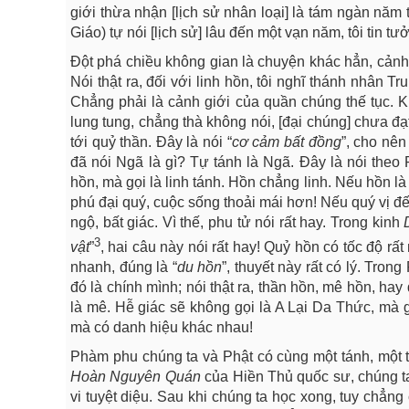
giới thừa nhận [lịch sử nhân loại] là tám ngàn n
Giáo) tự nói [lịch sử] lâu đến một vạn năm, tôi tin t
Đột phá chiều không gian là chuyện khác hẳn, cảnh
Nói thật ra, đối với linh hồn, tôi nghĩ thánh nhân
Chẳng phải là cảnh giới của quần chúng thế tục. Kh
lung tung, chẳng thà không nói, [đại chúng] chưa đạt 
tới quỷ thần. Đây là nói “
cơ cảm bất đồng
”, cho nê
đã nói Ngã là gì? Tự tánh là Ngã. Đây là nói theo P
hồn, mà gọi là linh tánh. Hồn chẳng linh. Nếu hồn là 
phú đại quý, cuộc sống thoải mái hơn! Nếu quý vị đ
ngộ, bất giác. Vì thế, phu tử nói rất hay. Trong kinh
3
vật
”
, hai câu này nói rất hay! Quỷ hồn có tốc độ r
nhanh, đúng là “
du hồn
”, thuyết này rất có lý. Tron
đó là chính mình; nói thật ra, thần hồn, mê hồn, ha
là mê. Hễ giác sẽ không gọi là A Lại Da Thức, mà 
mà có danh hiệu khác nhau!
Phàm phu chúng ta và Phật có cùng một tánh, một t
Hoàn Nguyên Quán
của Hiền Thủ quốc sư, chúng ta
vi tuyệt diệu. Sau khi chúng ta học xong, tuy chẳn