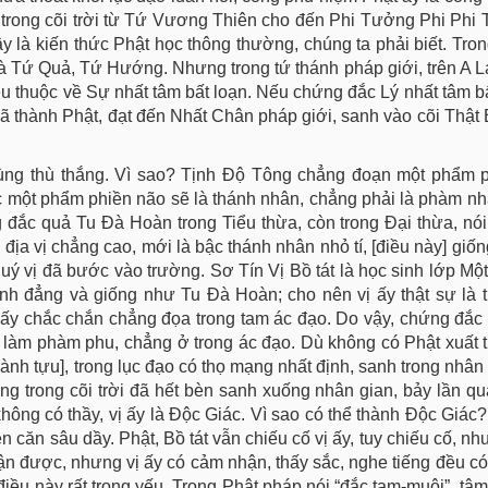
ì trong cõi trời từ Tứ Vương Thiên cho đến Phi Tưởng Phi Ph
y là kiến thức Phật học thông thường, chúng ta phải biết. Tro
a là Tứ Quả, Tứ Hướng. Nhưng trong tứ thánh pháp giới, trên A 
ều thuộc về Sự nhất tâm bất loạn. Nếu chứng đắc Lý nhất tâm bấ
đã thành Phật, đạt đến Nhất Chân pháp giới, sanh vào cõi Thật
 cùng thù thắng. Vì sao? Tịnh Độ Tông chẳng đoạn một phẩm p
 một phẩm phiền não sẽ là thánh nhân, chẳng phải là phàm nh
đắc quả Tu Đà Hoàn trong Tiểu thừa, còn trong Đại thừa, nói
uy địa vị chẳng cao, mới là bậc thánh nhân nhỏ tí, [điều này] gi
uý vị đã bước vào trường. Sơ Tín Vị Bồ tát là học sinh lớp Một
ình đẳng và giống như Tu Đà Hoàn; cho nên vị ấy thật sự là t
vị ấy chắc chắn chẳng đọa trong tam ác đạo. Do vậy, chứng đắc 
a làm phàm phu, chẳng ở trong ác đạo. Dù không có Phật xuất 
thành tựu], trong lục đạo có thọ mạng nhất định, sanh trong nhân
ạng trong cõi trời đã hết bèn sanh xuống nhân gian, bảy lần qua
 không có thầy, vị ấy là Độc Giác. Vì sao có thể thành Độc Giác
ện căn sâu dầy. Phật, Bồ tát vẫn chiếu cố vị ấy, tuy chiếu cố, n
n được, nhưng vị ấy có cảm nhận, thấy sắc, nghe tiếng đều có
điều này rất trọng yếu. Trong Phật pháp nói “đắc tam-muội”, tâm