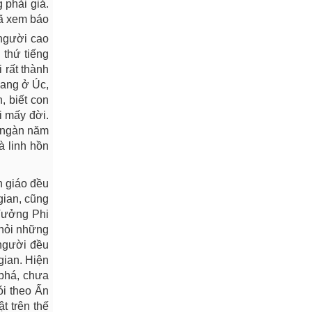
 phải giả.
đã xem báo
 người cao
 thứ tiếng
 rất thành
đang ở Úc,
, biết con
i mấy đời.
n ngàn năm
à linh hồn
n giáo đều
 gian, cũng
 Tưởng Phi
 hỏi những
người đều
gian. Hiện
 phá, chưa
ói theo Ấn
t trên thế