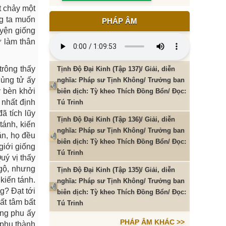
t chảy một
ng ta muốn
PHÁP ÂM
uyện giống
ư làm thân
trông thấy
Tịnh Độ Đại Kinh (Tập 137)/ Giải, diễn
hủng tử ấy
nghĩa: Pháp sư Tịnh Không/ Trưởng ban
y bèn khởi
biên dịch: Tỳ kheo Thích Đồng Bổn/ Đọc:
 nhất định
Tú Trinh
 tích lũy
Tịnh Độ Đại Kinh (Tập 136)/ Giải, diễn
tánh, kiến
nghĩa: Pháp sư Tịnh Không/ Trưởng ban
n, họ đều
biên dịch: Tỳ kheo Thích Đồng Bổn/ Đọc:
 giới giống
Tú Trinh
Quý vị thấy
ngộ, nhưng
Tịnh Độ Đại Kinh (Tập 135)/ Giải, diễn
kiến tánh.
nghĩa: Pháp sư Tịnh Không/ Trưởng ban
ng? Đạt tới
biên dịch: Tỳ kheo Thích Đồng Bổn/ Đọc:
ất tâm bất
Tú Trinh
ông phu ấy
PHÁP ÂM KHÁC >>
 phu thành