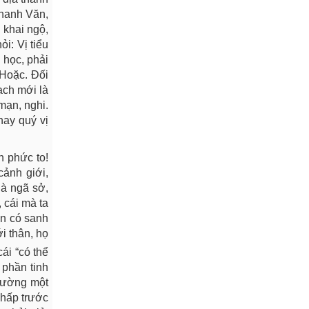
Thanh Văn,
 khai ngộ,
i: Vị tiểu
 học, phải
 Hoặc. Đối
ạch mới là
mạn, nghi.
nay quý vị
n phức to!
cảnh giới,
là ngã sở,
 cái mà ta
ân có sanh
i thân, họ
ái “có thể
, phần tinh
thường một
chấp trước