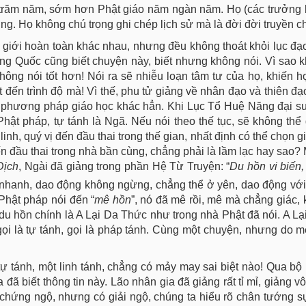
ăm trăm năm, sớm hơn Phật giáo năm ngàn năm. Họ (các trưởng
ưởng. Họ không chú trọng ghi chép lịch sử mà là đời đời truyền 
 giới hoàn toàn khác nhau, nhưng đều không thoát khỏi lục đạo
 Trung Quốc cũng biết chuyện này, biết nhưng không nói. Vì sao 
ông nói tốt hơn! Nói ra sẽ nhiễu loạn tâm tư của họ, khiến họ
đến trình độ mà! Vì thế, phu tử giảng về nhân đạo và thiên đạo, 
n phương pháp giáo học khác hẳn. Khi Lục Tổ Huệ Năng đại s
hật pháp, tự tánh là Ngã. Nếu nói theo thế tục, sẽ không thể g
linh, quý vị đến đầu thai trong thế gian, nhất định có thể chọn g
ến đầu thai trong nhà bần cùng, chẳng phải là lầm lạc hay sao?
Dịch
, Ngài đã giảng trong phần Hệ Từ Truyện: “
Du hồn vi biến, 
ất nhanh, dao động không ngừng, chẳng thể ở yên, dao động với 
g Phật pháp nói đến “
mê hồn
”, nó đã mê rồi, mê mà chẳng giác, 
y du hồn chính là A Lại Da Thức như trong nhà Phật đã nói. A L
gọi là tự tánh, gọi là pháp tánh. Cùng một chuyện, nhưng do 
ự tánh, một linh tánh, chẳng có mảy may sai biệt nào! Qua bộ
 đã biết thông tin này. Lão nhân gia đã giảng rất tỉ mỉ, giảng v
g chứng ngộ, nhưng có giải ngộ, chúng ta hiểu rõ chân tướng sự