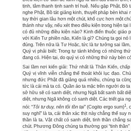
tịnh, tâm thanh tịnh sanh trí huệ. Nếu gặp Phật, Bồ
nghe Phật, Bồ tát giảng kinh, thuyết pháp bèn khai 
tuy thời gian lâu hơn một chút, khổ cực hơn một chú
thánh như vậy, nếu xét theo điều kiện trong hiện tại
có đủ những điều kiện nào? Kinh điển thuộc giáo 
với Kiến Tư phiền não, Kiến là gì? Chúng ta gọi nó 
đúng. Trên nữa là Tư Hoặc, tức là tư tưởng sai lầm, h
Quý vị phải biết: Trong tự tánh không có những thứ
đang có. Hiện tại, do quý vị có những thứ này bèn có
Sai lầm nơi kiến giải: Thứ nhất là Thân Kiến, chấp t
Quý vị vĩnh viễn chẳng thể thoát khỏi lục đạo. C
nhưng đức Phật đã giảng quá nhiều, chúng ta cũng 
tức là cái mà ta có. Quần áo ta mặc trên người do ta
sở hữu sẽ có sanh diệt, nhưng Ngã bất sanh bất diệ
diệt, nhưng Ngã không có sanh diệt. Các triết gia ng
1
nói: “
Tôi tư duy, nên tôi tồn tại
” (Cogito ergo sum)
, 
suy nghĩ” là ta, cái thân xác thịt này chẳng thể suy n
thần là ta. Vật chất có sanh diệt, tinh thần chẳn
chút. Phương Đông chúng ta thường gọi “tinh thần” là