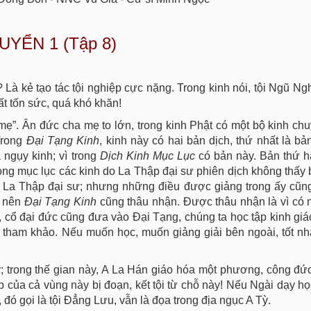
UYỂN 1 (Tập 8)
Là kẻ tạo tác tội nghiệp cực nặng. Trong kinh nói, tội Ngũ Ng
rất tốn sức, quá khó khăn!
t mẹ”. Ân đức cha mẹ to lớn, trong kinh Phật có một bộ kinh ch
Trong
Đại Tạng Kinh
, kinh này có hai bản dịch, thứ nhất là bả
ngụy kinh; vì trong
Dịch Kinh Mục Lục
có bản này. Bản thứ h
ong mục lục các kinh do La Thập đại sư phiên dịch không thấy b
n La Thập đại sư; nhưng những điều được giảng trong ấy cũn
, nên
Đại Tạng Kinh
cũng thâu nhận. Được thâu nhận là vì có
ốt, cổ đại đức cũng đưa vào Đại Tạng, chúng ta học tập kinh gi
u tham khảo. Nếu muốn học, muốn giảng giải bên ngoài, tốt nh
y; trong thế gian này, A La Hán giáo hóa một phương, công đứ
p của cả vùng này bị đoạn, kết tội từ chỗ này! Nếu Ngài dạy học
g, đó gọi là tội Đẳng Lưu, vẫn là đọa trong địa ngục A Tỳ.