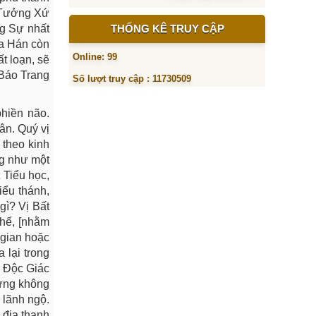
i Tưởng Xứ
ng Sự nhất
THỐNG KÊ TRUY CẬP
La Hán còn
Online: 99
t loạn, sẽ
 Báo Trang
Số lượt truy cập : 11730509
hiền não.
ân. Quý vị
 theo kinh
ống như một
 Tiểu học,
iểu thánh,
gì? Vị Bất
thế, [nhằm
 gian hoặc
 lại trong
? Độc Giác
hưng không
 lãnh ngộ.
 địa thanh