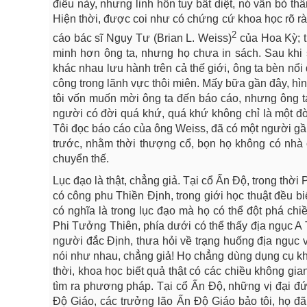
điều này, nhưng linh hồn tuy bất diệt, nó vẫn bỏ thâ
Hiện thời, được coi như có chứng cứ khoa học rõ rà
2
cáo bác sĩ Ngụy Tư (Brian L. Weiss)
của Hoa Kỳ; th
minh hơn ông ta, nhưng họ chưa in sách. Sau khi
khác nhau lưu hành trên cả thế giới, ông ta bèn nổi
công trong lãnh vực thôi miên. Mấy bữa gần đây, hì
tôi vốn muốn mời ông ta đến báo cáo, nhưng ông ta 
người có đời quá khứ, quá khứ không chỉ là một đ
Tôi đọc báo cáo của ông Weiss, đã có một người gầ
trước, nhằm thời thượng cổ, bọn họ không có nhà ở
chuyển thế.
Lục đạo là thật, chẳng giả. Tại cổ Ấn Độ, trong thời 
có công phu Thiền Định, trong giới học thuật đều bi
có nghĩa là trong lục đạo mà họ có thể đột phá ch
Phi Tưởng Thiên, phía dưới có thể thấy địa ngục A 
người đắc Định, thưa hỏi về trạng huống địa ngục 
nói như nhau, chẳng giả! Họ chẳng dùng dụng cụ kho
thời, khoa học biết quả thật có các chiều không g
tìm ra phương pháp. Tại cổ Ấn Độ, những vị đại đức
Độ Giáo, các trưởng lão Ấn Độ Giáo bảo tôi, họ đã 