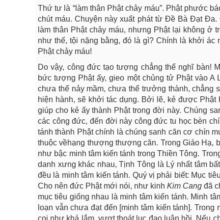
Thứ tư là “làm thân Phật chảy máu”. Phật phước báo
chút máu. Chuyện này xuất phát từ Đề Bà Đạt Đa
làm thân Phật chảy máu, nhưng Phật lại không ở t
như thế, tội nặng bằng, đó là gì? Chính là khởi á
Phật chảy máu!
Do vậy, công đức tạo tượng chẳng thể nghĩ bàn! 
bức tượng Phật ấy, gieo một chủng tử Phật vào A 
chưa thể nảy mầm, chưa thể trưởng thành, chẳng s
hiện hành, sẽ khởi tác dụng. Bởi lẽ, kẻ được Phật 
giúp cho kẻ ấy thành Phật trong đời này. Chúng sanh
các công đức, đến đời này công đức tu học bèn chín
tánh thành Phật chính là chúng sanh căn cơ chín m
thuộc vềhạng thượng thượng căn. Trong Giáo Hạ, b
như bậc minh tâm kiến tánh trong Thiền Tông. Tron
danh xưng khác nhau, Tịnh Tông là Lý nhất tâm bất l
đều là minh tâm kiến tánh. Quý vị phải biết: Mục ti
Cho nên đức Phật mới nói, như kinh
Kim Cang
đã c
mục tiêu giống nhau là minh tâm kiến tánh. Minh tâ
loạn vẫn chưa đạt đến [minh tâm kiến tánh]. Trong 
coi như khá lắm, vượt thoát lục đạo luân hồi. Nếu c