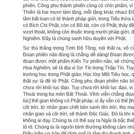
phiến. Công phu thành phiến cũng có chín phẩm, v
Thiên là hai mươi tám tầng, mỗi tầng khác nhau! Đâ
tâm bất loạn có tứ thánh pháp giới, trong Tiểu thừ
có Bích Chi Phật, còn có Bồ tát, còn có Phật, thảy đ
vượt thoát, không còn thuộc trong mười pháp giới, 
Nghiêm. Đây là chúng sanh hữu duyên với Phật.
Sự thù thắng trong Tịnh Độ Tông, nói thật ra, vô
Đoạn phiền não đúng là chẳng dễ dàng! Đoạn được
đoạn được một phẩm Kiến Tư phiền não, sẽ chứng 
Hoa Nghiêm
, sẽ là địa vị Sơ Tín trong Thập Tín. T
trường học trong Phật giáo: Học lớp Một Tiểu học, q
thật sự là đệ tử Phật. Công phu đoạn phiền não b
chưa rời khỏi lục đạo. Tuy chưa rời khỏi lục đạo, 
Thoái trong ba món Bất Thoái. Vĩnh viễn chẳng đọ
lúc] thế gian không có Phật pháp, vị ấy vẫn có thể [
cõi trời, từ nhân gian chết bèn sanh lên trời, thọ m
nhân gian và cõi trời, sẽ thành Độc Giác. Đó là khi
không ai dạy. Chúng ta có thể suy ra Ngài là bậc thi
lộ rõ. Chúng ta là người bình thường không cảm nhậ
Điều kiện cơ bản để lãnh ngộ là tâm địa thanh tịnh, 