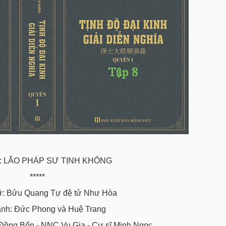
g: LÃO PHÁP SƯ TỊNH KHÔNG
*****
: Bửu Quang Tự đệ tử Như Hòa
ánh: Đức Phong và Huệ Trang
 Đồng Bổn - NNC Vu Gia - Cư sĩ Minh Ngọc