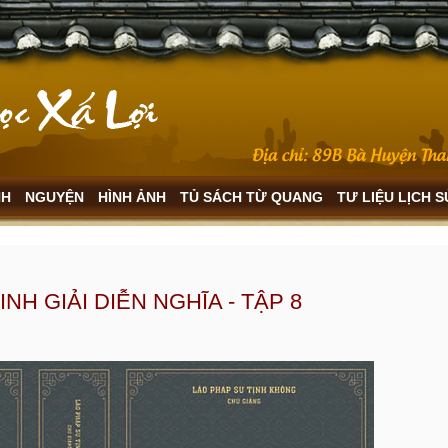
NH
NGUYỆN
HÌNH ẢNH
TỦ SÁCH TỪ QUANG
TƯ LIỆU LỊCH 
INH GIẢI DIỄN NGHĨA - TẬP 8