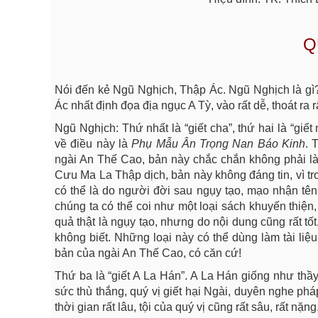
Q
Nói đến kẻ Ngũ Nghịch, Thập Ác. Ngũ Nghịch là gì? 
Ác nhất định đọa địa ngục A Tỳ, vào rất dễ, thoát ra 
Ngũ Nghịch: Thứ nhất là “giết cha”, thứ hai là “giế
về điều này là
Phụ Mẫu Ân Trọng Nan Báo Kinh
. 
ngài An Thế Cao, bản này chắc chắn không phải là 
Cưu Ma La Thập dịch, bản này không đáng tin, vì tr
có thể là do người đời sau ngụy tạo, mạo nhận tê
chúng ta có thể coi như một loại sách khuyến thiện
quả thật là ngụy tạo, nhưng do nội dung cũng rất t
không biết. Những loại này có thể dùng làm tài liệ
bản của ngài An Thế Cao, có căn cứ!
Thứ ba là “giết A La Hán”. A La Hán giống như thầ
sức thù thắng, quý vị giết hại Ngài, duyên nghe phá
thời gian rất lâu, tội của quý vị cũng rất sâu, rất nặn