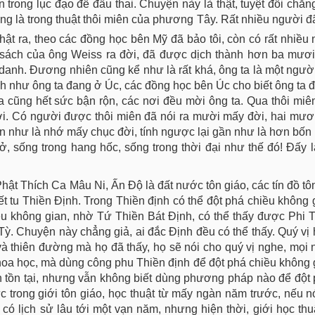
n trong lục đạo để đầu thai. Chuyện này là thật, tuyệt đối chẳng
ng là trong thuật thôi miên của phương Tây. Rất nhiều người 
ật ra, theo các đồng học bên Mỹ đã bảo tôi, còn có rất nhiều
 sách của ông Weiss ra đời, đã được dịch thành hơn ba mươi
 danh. Đương nhiên cũng kể như là rất khá, ông ta là một người
nh như ông ta đang ở Úc, các đồng học bên Úc cho biết ông ta 
cũng hết sức bận rộn, các nơi đều mời ông ta. Qua thôi miên
ời. Có người được thôi miên đã nói ra mười mấy đời, hai mươ
n như là nhớ mấy chục đời, tính ngược lại gần như là hơn bố
, sống trong hang hốc, sống trong thời đại như thế đó! Đấy l
Phật Thích Ca Mâu Ni, Ấn Độ là đất nước tôn giáo, các tín đồ tô
ết tu Thiền Định. Trong Thiền định có thể đột phá chiều không
iều không gian, nhờ Tứ Thiền Bát Định, có thể thấy được Phi
Tỳ. Chuyện này chẳng giả, ai đắc Định đều có thể thấy. Quý vị
và thiên đường mà họ đã thấy, họ sẽ nói cho quý vị nghe, mọi 
a học, mà dùng công phu Thiền định để đột phá chiều không 
ian tồn tại, nhưng vẫn không biết dùng phương pháp nào để đột
 trong giới tôn giáo, học thuật từ mấy ngàn năm trước, nếu n
có lịch sử lâu tới một vạn năm, nhưng hiện thời, giới học thuậ