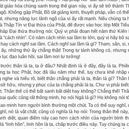
 tát giáo hóa chúng sanh trong thế gian này, vị ấy sẽ trở thành 
ngộ. Không gặp Phật, Bồ tát giảng kinh, thuyết pháp, vẫn có thể
t, nhưng năng lực lãnh ngộ của vị ấy rất mạnh. Nếu chúng ta hỏ
 là Thập Tín vị Đại thừa của Phật, để được vào học lớp Một Tiểu
pháp Đại thừa thường nói: Quý vị phải đoạn hết năm thứ Kiến
là “cách nhìn”. Có năm cách nhìn sai lầm to lớn, quý vị hãy bỏ s
ay cách nghĩ sai lầm. Cách nghĩ sai lầm là gì? Tham, sân, si, 
 ấy, những thứ ấy chẳng thật! Trong tự tánh không có, nhưng 
 lục đạo luân hồi, sai lầm nơi tư tưởng!
rước thân là ta, ta ở đâu? Nhất định là ở đây, đây là ta. Phiề
húng ta học Phật, học đã lâu năm như thế, tuy chưa khế nhập 
nghe và hiểu rõ, biết thân chẳng phải là ta, thân là gì? Thân 
 sở hữu, nhưng y phục của ta chẳng phải là ta. Chư vị phải biết,
t. Thân thể có thể bất sanh bất diệt hay không? Chẳng thể! Th
oại quốc cũng rất thông minh, họ nói Ngã là gì? Họ không nói tớ
cao minh hơn người bình thường một chút. Ta có thể suy nghĩ, c
ghĩ, nó là vật chất; cũng có nghĩa là họ nói: Trong thân thể này
g sanh diệt, quan điểm này cao hơn cách nhìn của người bình 
 “linh hồn”, linh hồn là ta, chấp trước điều này. Tuy chúng ta 