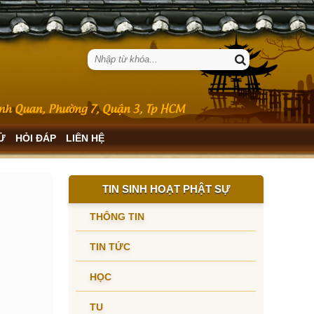
SỬ
HỎI ĐÁP
LIÊN HỆ
TIN SINH HOẠT PHẬT SỰ
THÔNG TIN
TIN TỨC
HỌC
TU