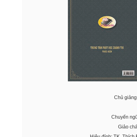
Chủ giản
Chuyển ngữ
Giảo ch
Hiệu đính: TK. Thích