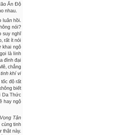
 lão Ấn Độ
cho nhau.
 luân hồi.
không nói?
 suy nghĩ
rất ít nói
ư khai ngộ
ọi là linh
ia đình đại
 Mê, chẳng
tinh khí vi
tốc độ rất
không biết
ại Da Thức
mê hay ngộ
Vọng Tận
ô cùng tinh
 thật này.