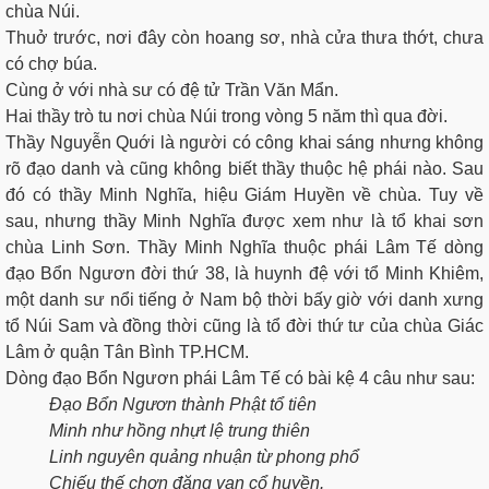
chùa Núi.
Thuở trước, nơi đây còn hoang sơ, nhà cửa thưa thớt, chưa
có chợ búa.
Cùng ở với nhà sư có đệ tử Trần Văn Mẩn.
Hai thầy trò tu nơi chùa Núi trong vòng 5 năm thì qua đời.
Thầy Nguyễn Quới là người có công khai sáng nhưng không
rõ đạo danh và cũng không biết thầy thuộc hệ phái nào. Sau
đó có thầy Minh Nghĩa, hiệu Giám Huyền về chùa. Tuy về
sau, nhưng thầy Minh Nghĩa được xem như là tổ khai sơn
chùa Linh Sơn. Thầy Minh Nghĩa thuộc phái Lâm Tế dòng
đạo Bổn Ngươn đời thứ 38, là huynh đệ với tổ Minh Khiêm,
một danh sư nổi tiếng ở Nam bộ thời bấy giờ với danh xưng
tổ Núi Sam và đồng thời cũng là tổ đời thứ tư của chùa Giác
Lâm ở quận Tân Bình TP.HCM.
Dòng đạo Bổn Ngươn phái Lâm Tế có bài kệ 4 câu như sau:
Đạo Bổn Ngươn thành Phật tổ tiên
Minh như hồng nhựt lệ trung thiên
Linh nguyên quảng nhuận từ phong phổ
Chiếu thế chơn đăng vạn cổ huyền.