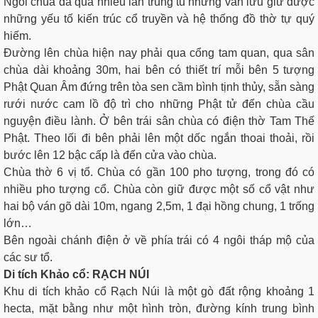
Ngôi chùa đã qua nhiều lần trùng tu nhưng vẫn lưu giữ được
những yếu tố kiến trúc cổ truyền và hệ thống đồ thờ tự quý
hiếm.
Đường lên chùa hiện nay phải qua cổng tam quan, qua sân
chùa dài khoảng 30m, hai bên có thiết trí mỗi bên 5 tượng
Phật Quan Âm đứng trên tòa sen cầm bình tịnh thủy, sẵn sàng
rưới nước cam lồ độ trì cho những Phật tử đến chùa cầu
nguyện điều lành. Ở bên trái sân chùa có điện thờ Tam Thế
Phật. Theo lối đi bên phải lên một dốc ngắn thoai thoải, rồi
bước lên 12 bậc cấp là đến cửa vào chùa.
Chùa thờ 6 vị tổ. Chùa có gần 100 pho tượng, trong đó có
nhiều pho tượng cổ. Chùa còn giữ được một số cổ vật như
hai bộ ván gõ dài 10m, ngang 2,5m, 1 đại hồng chung, 1 trống
lớn…
Bên ngoài chánh điện ở về phía trái có 4 ngôi tháp mộ của
các sư tổ.
Di tích Khảo cổ: RẠCH NÚI
Khu di tích khảo cổ Rạch Núi là một gò đất rộng khoảng 1
hecta, mặt bằng như một hình tròn, đường kính trung bình