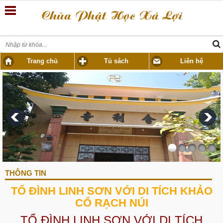
Trang chủ
Tủ sách
Liên hệ
THÔNG TIN
TỔ ĐÌNH LINH SƠN VỚI DI TÍCH KHẢO
CỔ RẠCH NÚI
TỔ ĐÌNH LINH SƠN VỚI DI TÍCH