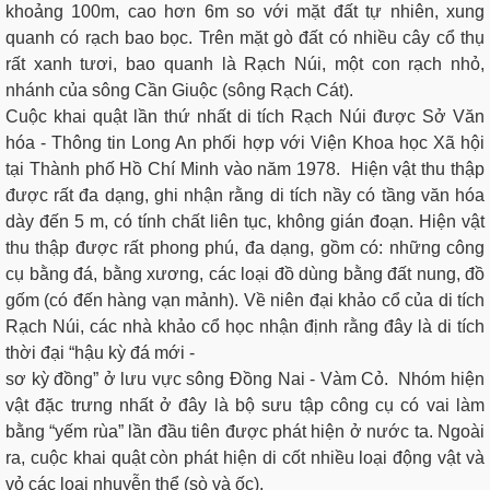
khoảng 100m, cao hơn 6m so với mặt đất tự nhiên, xung
quanh có rạch bao bọc. Trên mặt gò đất có nhiều cây cổ thụ
rất xanh tươi, bao quanh là Rạch Núi, một con rạch nhỏ,
nhánh của sông Cần Giuộc (sông Rạch Cát).
Cuộc khai quật lần thứ nhất di tích Rạch Núi được Sở Văn
hóa - Thông tin Long An phối hợp với Viện Khoa học Xã hội
tại Thành phố Hồ Chí Minh vào năm 1978. Hiện vật thu thập
được rất đa dạng, ghi nhận rằng di tích nầy có tầng văn hóa
dày đến 5 m, có tính chất liên tục, không gián đoạn. Hiện vật
thu thập được rất phong phú, đa dạng, gồm có: những công
cụ bằng đá, bằng xương, các loại đồ dùng bằng đất nung, đồ
gốm (có đến hàng vạn mảnh). Về niên đại khảo cổ của di tích
Rạch Núi, các nhà khảo cổ học nhận định rằng đây là di tích
thời đại “hậu kỳ đá mới -
sơ kỳ đồng” ở lưu vực sông Đồng Nai - Vàm Cỏ. Nhóm hiện
vật đặc trưng nhất ở đây là bộ sưu tập công cụ có vai làm
bằng “yếm rùa” lần đầu tiên được phát hiện ở nước ta. Ngoài
ra, cuộc khai quật còn phát hiện di cốt nhiều loại động vật và
vỏ các loại nhuyễn thể (sò và ốc).