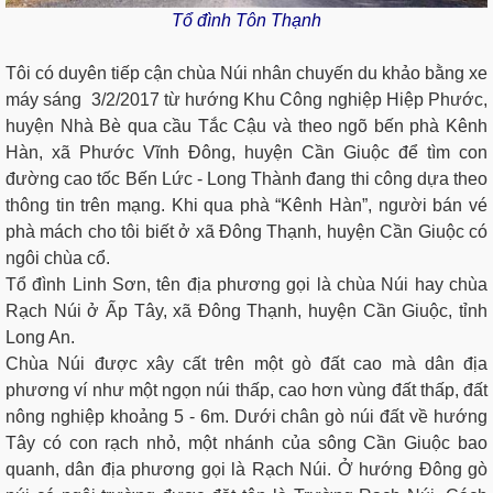
Tổ đình Tôn Thạnh
Tôi có duyên tiếp cận chùa Núi nhân chuyến du khảo bằng xe
máy sáng 3/2/2017 từ hướng Khu Công nghiệp Hiệp Phước,
huyện Nhà Bè qua cầu Tắc Cậu và theo ngõ bến phà Kênh
Hàn, xã Phước Vĩnh Đông, huyện Cần Giuộc để tìm con
đường cao tốc Bến Lức - Long Thành đang thi công dựa theo
thông tin trên mạng. Khi qua phà “Kênh Hàn”, người bán vé
phà mách cho tôi biết ở xã Đông Thạnh, huyện Cần Giuộc có
ngôi chùa cổ.
Tổ đình Linh Sơn, tên địa phương gọi là chùa Núi hay chùa
Rạch Núi ở Ấp Tây, xã Đông Thạnh, huyện Cần Giuộc, tỉnh
Long An.
Chùa Núi được xây cất trên một gò đất cao mà dân địa
phương ví như một ngọn núi thấp, cao hơn vùng đất thấp, đất
nông nghiệp khoảng 5 - 6m. Dưới chân gò núi đất về hướng
Tây có con rạch nhỏ, một nhánh của sông Cần Giuộc bao
quanh, dân địa phương gọi là Rạch Núi. Ở hướng Đông gò