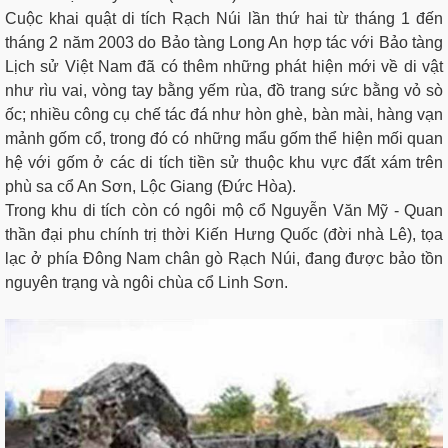
Cuộc khai quật di tích Rạch Núi lần thứ hai từ tháng 1 đến
tháng 2 năm 2003 do Bảo tàng Long An hợp tác với Bảo tàng
Lịch sử Việt Nam đã có thêm những phát hiện mới về di vật
như rìu vai, vòng tay bằng yếm rùa, đồ trang sức bằng vỏ sò
ốc; nhiều công cụ chế tác đá như hòn ghè, bàn mài, hàng vạn
mảnh gốm cổ, trong đó có những mẩu gốm thể hiện mối quan
hệ với gốm ở các di tích tiền sử thuộc khu vực đất xám trên
phù sa cổ An Sơn, Lộc Giang (Đức Hòa).
Trong khu di tích còn có ngôi mộ cổ Nguyễn Văn Mỹ - Quan
thần đại phu chính trị thời Kiến Hưng Quốc (đời nhà Lê), tọa
lạc ở phía Đông Nam chân gò Rạch Núi, đang được bảo tồn
nguyên trạng và ngôi chùa cổ Linh Sơn.