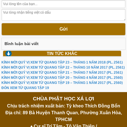
Gửi
Bình luận bài viết
TIN TỨC KHÁC
KÍNH MỜI QUÝ VỊ XEM TỪ QUANG TẬP 23 – THÁNG 1 NĂM 2018 (PL. 2561)
KÍNH MỜI QUÝ VỊ XEM TỪ QUANG TẬP 22 – THÁNG 10 NĂM 2017 (PL. 2561)
KÍNH MỜI QUÝ VỊ XEM TỪ QUANG TẬP 21 – THÁNG 7 NĂM 2017 (PL. 2561)
KÍNH MỜI QUÝ VỊ XEM TỪ QUANG TẬP 20 – THÁNG 4 NĂM 2017 (PL. 2560)
KÍNH MỜI QUÝ VỊ XEM TỪ QUANG TẬP 19 – THÁNG 1 NĂM 2017 (PL. 2560)
ĐÓN XEM TỪ QUANG TẬP 19
CHÙA PHẬT HỌC XÁ LỢI
Chịu trách nhiệm xuất bản: Tỳ kheo Thích Đồng Bổn
Địa chỉ: 89 Bà Huyện Thanh Quan, Phường Xuân Hòa,
TPHCM
♦ Cư sĩ Trí Tâm - Tô Văn Thiện /