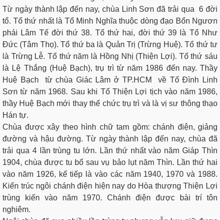
Từ ngày thành lập đến nay, chùa Linh Sơn đã trải qua 6 đời
tổ. Tổ thứ nhất là Tổ Minh Nghĩa thuộc dòng đạo Bổn Ngươn
phái Lâm Tế đời thứ 38. Tổ thứ hai, đời thứ 39 là Tổ Như
Đức (Tâm Thọ). Tổ thứ ba là Quản Trị (Trừng Huệ). Tổ thứ tư
là Trừng Lễ. Tổ thứ năm là Hồng Nhị (Thiện Lợi). Tổ thứ sáu
là Lệ Thắng (Huệ Bạch), trụ trì từ năm 1986 đến nay. Thầy
Huệ Bạch từ chùa Giác Lâm ở TP.HCM về Tổ Đình Linh
Sơn từ năm 1968. Sau khi Tổ Thiện Lợi tịch vào năm 1986,
thầy Huệ Bạch mới thay thế chức trụ trì và là vị sư thông thạo
Hán tự.
Chùa được xây theo hình chữ tam gồm: chánh điện, giảng
đường và hậu đường. Từ ngày thành lập đến nay, chùa đã
trải qua 4 lần trùng tu lớn. Lần thứ nhất vào năm Giáp Thìn
1904, chùa được tu bổ sau vụ bảo lụt năm Thìn. Lần thứ hai
vào năm 1926, kế tiếp là vào các năm 1940, 1970 và 1988.
Kiến trúc ngôi chánh điện hiện nay do Hòa thượng Thiện Lợi
trùng kiến vào năm 1970. Chánh điện được bài trí tôn
nghiêm.