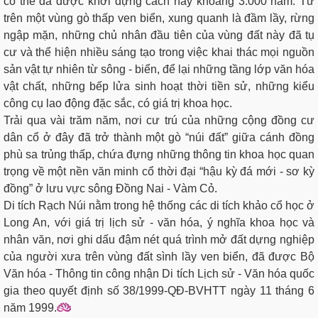
có thể đã được khởi dựng cách nay khoảng 3.000 năm. Từ
trên một vùng gò thấp ven biển, xung quanh là đầm lầy, rừng
ngập mặn, những chủ nhân đầu tiên của vùng đất này đã tụ
cư và thể hiện nhiều sáng tạo trong việc khai thác mọi nguồn
sản vật tự nhiên từ sông - biển, để lại những tầng lớp văn hóa
vật chất, những bếp lửa sinh hoạt thời tiền sử, những kiểu
công cụ lao động đặc sắc, có giá trị khoa học.
Trải qua vài trăm năm, nơi cư trú của những cộng đồng cư
dân cổ ở đây đã trở thành một gò “núi đất” giữa cánh đồng
phù sa trủng thấp, chứa đựng những thông tin khoa học quan
trọng về một nền văn minh cổ thời đại “hậu kỳ đá mới - sơ kỳ
đồng” ở lưu vực sông Đồng Nai - Vàm Cỏ.
Di tích Rạch Núi nằm trong hệ thống các di tích khảo cổ học ở
Long An, với giá trị lịch sử - văn hóa, ý nghĩa khoa học và
nhân văn, nơi ghi dấu đậm nét quá trình mở đất dựng nghiệp
của người xưa trên vùng đất sình lầy ven biển, đã được Bộ
Văn hóa - Thông tin công nhận Di tích Lịch sử - Văn hóa quốc
gia theo quyết định số 38/1999-QĐ-BVHTT ngày 11 tháng 6
năm 1999.