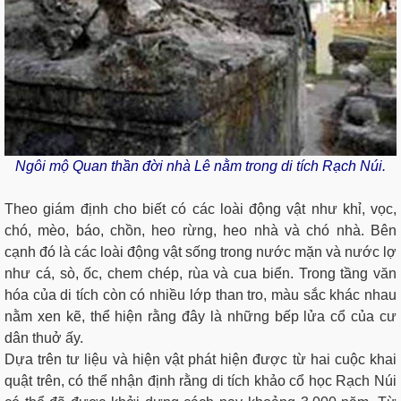
Ngôi mộ Quan thần đời nhà Lê nằm trong di tích Rạch Núi.
Theo giám định cho biết có các loài động vật như khỉ, vọc,
chó, mèo, báo, chồn, heo rừng, heo nhà và chó nhà. Bên
cạnh đó là các loài động vật sống trong nước mặn và nước lợ
như cá, sò, ốc, chem chép, rùa và cua biển. Trong tầng văn
hóa của di tích còn có nhiều lớp than tro, màu sắc khác nhau
nằm xen kẽ, thể hiện rằng đây là những bếp lửa cổ của cư
dân thuở ấy.
Dựa trên tư liệu và hiện vật phát hiện được từ hai cuộc khai
quật trên, có thể nhận định rằng di tích khảo cổ học Rạch Núi