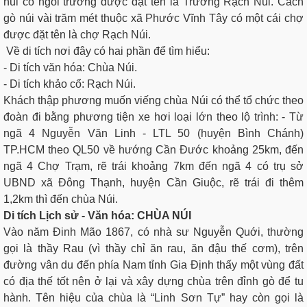
núi có ngôi trường được đặt tên là Trường Rạch Núi. Cách
gò núi vài trăm mét thuộc xã Phước Vĩnh Tây có một cái chợ
được đặt tên là chợ Rạch Núi.
Về di tích nơi đây có hai phần để tìm hiểu:
- Di tích văn hóa: Chùa Núi.
- Di tích khảo cổ: Rạch Núi.
Khách thập phương muốn viếng chùa Núi có thể tổ chức theo
đoàn đi bằng phương tiện xe hơi loại lớn theo lộ trình: - Từ
ngã 4 Nguyễn Văn Linh - LTL 50 (huyện Bình Chánh)
TP.HCM theo QL50 về hướng Cần Đước khoảng 25km, đến
ngã 4 Chợ Trạm, rẽ trái khoảng 7km đến ngã 4 có trụ sở
UBND xã Đông Thạnh, huyện Cần Giuộc, rẽ trái đi thêm
1,2km thì đến chùa Núi.
Di tích Lịch sử - Văn hóa: CHÙA NÚI
Vào năm Đinh Mão 1867, có nhà sư Nguyễn Quới, thường
gọi là thầy Rau (vì thầy chỉ ăn rau, ăn đậu thế cơm), trên
đường vân du đến phía Nam tỉnh Gia Định thấy một vùng đất
có địa thế tốt nên ở lại và xây dựng chùa trên đỉnh gò để tu
hành. Tên hiệu của chùa là “Linh Sơn Tự” hay còn gọi là