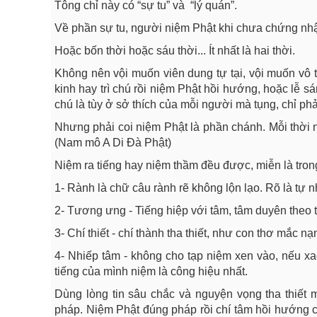
Tông chỉ này có “sự tu” và “lý quán”.
Về phần sự tu, người niệm Phật khi chưa chứng nhậ
Hoặc bốn thời hoặc sáu thời... Ít nhất là hai thời.
Không nên vội muốn viên dung tự tại, vội muốn vô 
kinh hay trì chú rồi niệm Phật hồi hướng, hoặc lễ 
chú là tùy ở sở thích của mỗi người mà tụng, chỉ phả
Nhưng phải coi niệm Phật là phần chánh. Mỗi thời n
(Nam mô A Di Đà Phật)
Niệm ra tiếng hay niệm thầm đều được, miễn là trong
1- Rành là chữ câu rành rẽ không lộn lạo. Rõ là tự 
2- Tương ưng - Tiếng hiệp với tâm, tâm duyên theo t
3- Chí thiết - chí thành tha thiết, như con thơ mắc n
4- Nhiếp tâm - không cho tạp niệm xen vào, nếu xao
tiếng của mình niệm là công hiệu nhất.
Dùng lòng tin sâu chắc và nguyện vọng tha thiết 
pháp. Niệm Phật đúng pháp rồi chí tâm hồi hướng c