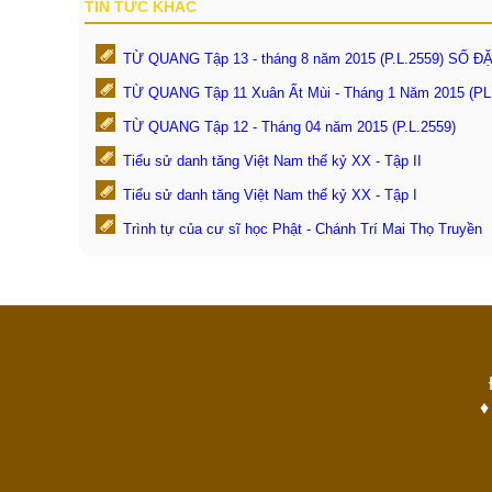
TIN TỨC KHÁC
TỪ QUANG Tập 13 - tháng 8 năm 2015 (P.L.2559) SỐ 
TỪ QUANG Tập 11 Xuân Ất Mùi - Tháng 1 Năm 2015 (PL.
TỪ QUANG Tập 12 - Tháng 04 năm 2015 (P.L.2559)
Tiểu sử danh tăng Việt Nam thế kỷ XX - Tập II
Tiểu sử danh tăng Việt Nam thế kỷ XX - Tập I
Trình tự của cư sĩ học Phật - Chánh Trí Mai Thọ Truyền
♦