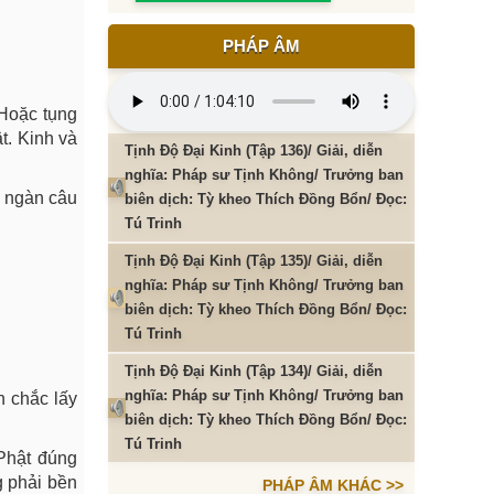
PHÁP ÂM
 Hoặc tụng
t. Kinh và
Tịnh Độ Đại Kinh (Tập 136)/ Giải, diễn
nghĩa: Pháp sư Tịnh Không/ Trưởng ban
t ngàn câu
biên dịch: Tỳ kheo Thích Đồng Bổn/ Đọc:
Tú Trinh
Tịnh Độ Đại Kinh (Tập 135)/ Giải, diễn
nghĩa: Pháp sư Tịnh Không/ Trưởng ban
biên dịch: Tỳ kheo Thích Đồng Bổn/ Đọc:
Tú Trinh
Tịnh Độ Đại Kinh (Tập 134)/ Giải, diễn
nghĩa: Pháp sư Tịnh Không/ Trưởng ban
n chắc lấy
biên dịch: Tỳ kheo Thích Đồng Bổn/ Đọc:
Tú Trinh
 Phật đúng
g phải bền
PHÁP ÂM KHÁC >>