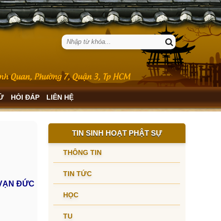
SỬ
HỎI ĐÁP
LIÊN HỆ
TIN SINH HOẠT PHẬT SỰ
THÔNG TIN
TIN TỨC
VẠN ĐỨC
HỌC
TU