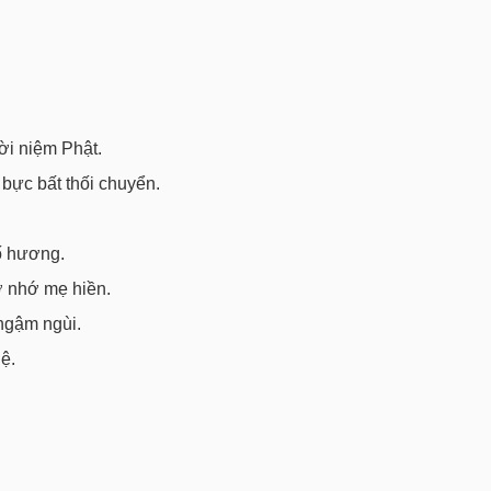
ời niệm Phật.
bực bất thối chuyển.
ố hương.
ơ nhớ mẹ hiền.
ngậm ngùi.
ệ.