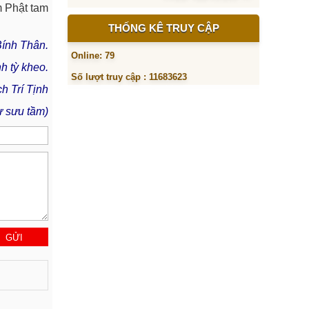
m Phật tam
THỐNG KÊ TRUY CẬP
Bính Thân.
Online: 79
h tỳ kheo.
Số lượt truy cập : 11683623
ịnh
 sưu tầm)