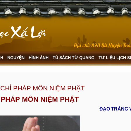
NH
NGUYỆN
HÌNH ẢNH
TỦ SÁCH TỪ QUANG
TƯ LIỆU LỊCH 
 CHỈ PHÁP MÔN NIỆM PHẬT
 PHÁP MÔN NIỆM PHẬT
ĐẠO TRÀNG 