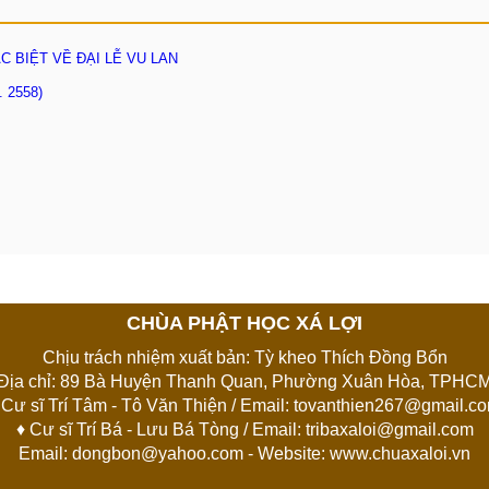
ĐẶC BIỆT VỀ ĐẠI LỄ VU LAN
 2558)
CHÙA PHẬT HỌC XÁ LỢI
Chịu trách nhiệm xuất bản: Tỳ kheo Thích Đồng Bổn
Địa chỉ: 89 Bà Huyện Thanh Quan, Phường Xuân Hòa, TPHC
 Cư sĩ Trí Tâm - Tô Văn Thiện / Email:
tovanthien267@gmail.c
♦ Cư sĩ Trí Bá - Lưu Bá Tòng / Email:
tribaxaloi@gmail.com
Email:
dongbon@yahoo.com
- Website: www.chuaxaloi.vn