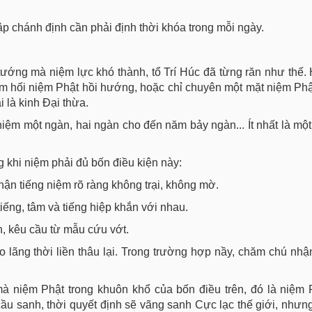
p chánh định cần phải định thời khóa trong mỗi ngày.
tướng mà niệm lực khó thành, tổ Trí Húc đã từng răn như thế.
sám hối niệm Phật hồi hướng, hoặc chỉ chuyên một mặt niệm Phậ
i là kinh Đại thừa.
iệm một ngàn, hai ngàn cho đến năm bảy ngàn... Ít nhất là mộ
 khi niệm phải đủ bốn điều kiện này:
nhận tiếng niệm rõ ràng không trại, không mờ.
iếng, tâm và tiếng hiệp khắn với nhau.
ạn, kêu cầu từ mẫu cứu vớt.
 lãng thời liền thâu lại. Trong trường hợp nầy, chăm chú nhậ
mà niệm Phật trong khuôn khổ của bốn điều trên, đó là niệm
ầu sanh, thời quyết định sẽ vãng sanh Cực lạc thế giới, nhưn