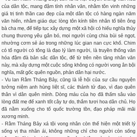
của dân tộc, mang đậm tính nhân văn, nhằm tôn vinh những
giá trị tinh thần cao đẹp của một dân tộc có hàng ngàn năm
văn hiến, nhằm giáo dục lòng tôn kính tiền nhân tổ tiên ông
bà cha mẹ, để tiếp tục xây dựng một xã hội có hiếu nghĩa thủy
chung thương yêu gắn bó, mọi người cùng chia bùi sẻ ngọt,
nhường cơm sẻ áo trong những lúc gian nan cực khổ. Chim
có tổ người có tông là đạo lý làm người, là truyền thống văn
hóa đậm đà bản sắc dân tộc, để từ trên nền tảng nhân văn
này, mà xây dựng một cuộc sống không có người vong ân bội
nghĩa, mất gốc quên nguồn, phản dân hại nước.
- Vu lan Rằm Tháng Bảy, cũng là lễ hội của sự cầu nguyện
tưởng niệm anh hùng liệt sĩ, các thánh tử đạo, vì đạo quên
thân vì dân quên mình. Dòng máu của họ đã thấm sâu vào
lòng đất mẹ để xanh tốt cây tự do, thắm tươi hoa dân chủ. Họ
đã nằm xuống cho tổ quốc trường tồn, đạo pháp mãi mãi
xương minh.
- Rằm Tháng Bảy xá tội vong nhân còn thể hiện một triết lý
sống vị tha nhân ái, không những chỉ cho người còn sống