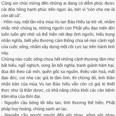
Cũng xin chúc mừng đến những ai đang có diễm phúc được
cài đóa hồng hạnh phúc trên ngực áo, bởi vì “
còn cha mẹ là
còn tất cả
”.
- Hôm nay, một lần nữa mùa Vu lan Báo Hiếu lại trở về, nhằm
nhắc nhở chúng ta, những người con Phật yêu đạo mến đời
luôn luôn ghi nhớ và thể hiện nét đẹp tình người, hiếu trung
nhân nghĩa, biết yêu thương cảm thông chia sẻ mọi cảnh ngộ
của cuộc sống, nhằm xây dựng một cõi cực lạc trên hành tinh
này.
Chừng nào cuộc sống chưa hết những cảnh thương tâm như
bất hiếu, ngỗ nghịch, vong ân bội nghĩa, tranh giành hãm hại,
đua đòi theo cái mới, quên gốc xa nguồn, thiếu văn hoá, mất
đạo đức, coi nhẹ các giá trị tâm linh, thì chừng đó, tinh thần
nhân bản của mùa Vu lan Báo hiếu vẫn còn có giá trị thiết
thực như là thần dược, có khả năng chữa khỏi các căn bệnh
trầm kha của thời đại.
- Nguyện cầu bóng tối tiêu tan, tình thương thể hiện, Phật
pháp huy hoàng, chúng sanh an lạc.
- Nguyện cầu người người đến với nhau, sống với nhau