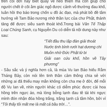
trên cõi đời này biết quay về nẻo thiện mà còn giúp cho
người chết ở cõi âm giác ngộ được cảnh vô thường đau khổ,
luân hồi thọ báo trong chốn u đồ ác đạo, mà phát bồ đề tâm
hướng về Tam Bảo nương nhờ thần lực của chư Phật, thánh
tăng để được siêu sanh thoát khổ.Trong bài
Văn Tế Thập
Loại Chúng Sanh
, cụ Nguyễn Du có diễn tả nội dung này như
sau:
“Tiết đầu thu lập đàn giải thoát
Nước tịnh bình rưới hạt dương chi
Muôn nhờ Đức Phật từ bi
Giải oan cứu khổ, hồn về Tây
phương”
- Sâu sắc và ý nghĩa hơn cả, là mùa Vu lan Báo hiếu Rằm
Tháng Bảy, còn nói lên tinh thần cảm thông chia sẻ với
những ai đã thiếu may mắn không còn cha mẹ ở đời, để mỗi
độ Vu lan về, nhìn người khác có diễm phúc được cài hoa
hồng trên ngực áo, mà lòng bỗng lạnh đau tê tái khi ngực
mình đón nhận đóa hồng trắng, trắng lạnh cả tâm hồn, bởi vì
“
Tôi thấy tôi mất mẹ là mất cả bầu trời
…”.