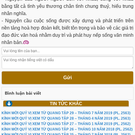
bằng tất cả tình yêu thương chân tình chung thuỷ, hiếu trung
nhân nghĩa.
- Nguyện cầu cuộc sống được xây dựng và phát triển trên
nền tảng hoà hợp đoàn kết, biết tôn trọng và bảo vệ các giá trị
đạo đức văn hoá nhằm duy trì và phát huy nếp sống văn minh
nhân bản.
Gửi
Bình luận bài viết
TIN TỨC KHÁC
KÍNH MỜI QUÝ VỊ XEM TỪ QUANG TẬP 29 – THÁNG 7 NĂM 2019 (PL. 2563)
KÍNH MỜI QUÝ VỊ XEM TỪ QUANG TẬP 28 – THÁNG 4 NĂM 2019 (PL. 2563)
KÍNH MỜI QUÝ VỊ XEM TỪ QUANG TẬP 27 – THÁNG 1 NĂM 2019 (PL. 2562)
KÍNH MỜI QUÝ VỊ XEM TỪ QUANG TẬP 26 – THÁNG 10 NĂM 2018 (PL. 2562)
KÍNH MỜI QUÝ VỊ XEM TỪ QUANG TẬP 25 – THÁNG 7 NĂM 2018 (PL. 2562)