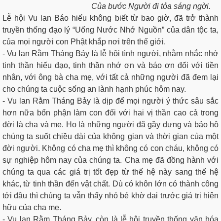
Của bước Người đi tỏa sáng ngời.
Lễ hội Vu lan Báo hiếu không biết từ bao giờ, đã trở thành
truyền thống đạo lý “Uống Nước Nhớ Nguồn” của dân tộc ta,
của mọi người con Phật khắp nơi trên thế giới.
- Vu lan Rằm Tháng Bảy là lễ hội tình người, nhằm nhắc nhở
tinh thần hiếu đạo, tinh thần nhớ ơn và báo ơn đối với tiền
nhân, với ông bà cha mẹ, với tất cả những người đã đem lại
cho chúng ta cuộc sống an lành hạnh phúc hôm nay.
- Vu lan Rằm Tháng Bảy là dịp để mọi người ý thức sâu sắc
hơn nữa bổn phận làm con đối với hai vị thần cao cả trong
đời là cha và mẹ. Họ là những người đã gầy dựng và bảo hộ
chúng ta suốt chiều dài của không gian và thời gian của một
đời người. Không có cha mẹ thì không có con cháu, không có
sự nghiệp hôm nay của chúng ta. Cha mẹ đã đồng hành với
chúng ta qua các giá trị tốt đẹp từ thế hệ này sang thế hệ
khác, từ tinh thần đến vật chất. Dù có khôn lớn có thành công
tới đâu thì chúng ta vẫn thấy nhỏ bé khờ dại trước giá trị hiện
hữu của cha mẹ.
- Vu lan Rằm Tháng Bảy, còn là lễ hội truyền thống văn hóa