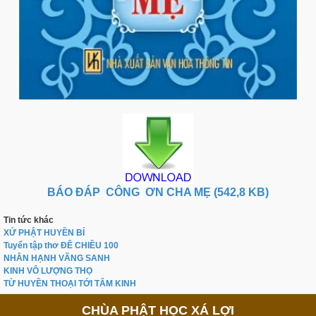
BÁO ĐÁP CÔNG ƠN CHA MẸ (542,8 KB)
Tin tức khác
XỨ PHẬT HUYỀN BÍ
Tuyển tập thơ ĐÊ CHIỀU 100
NHÂN HẠNH VÃNG SANH
KINH VÔ LƯỢNG THỌ
TỪ HUYỀN THOẠI TỚI TÂM KINH
CHÙA PHẬT HỌC XÁ LỢI