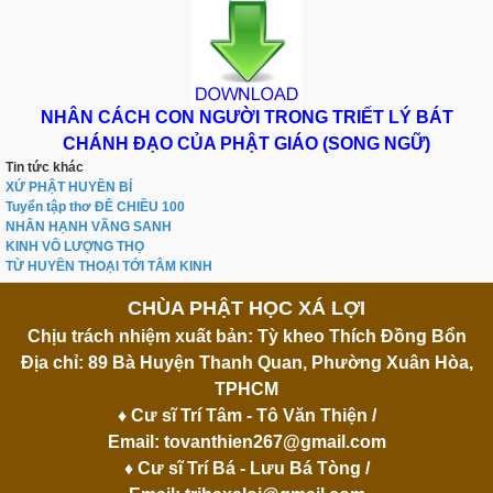
NHÂN CÁCH CON NGƯỜI TRONG TRIẾT LÝ BÁT
CHÁNH ĐẠO CỦA PHẬT GIÁO (SONG NGỮ)
Tin tức khác
XỨ PHẬT HUYỀN BÍ
Tuyển tập thơ ĐÊ CHIỀU 100
NHÂN HẠNH VÃNG SANH
KINH VÔ LƯỢNG THỌ
TỪ HUYỀN THOẠI TỚI TÂM KINH
CHÙA PHẬT HỌC XÁ LỢI
Chịu trách nhiệm xuất bản: Tỳ kheo Thích Đồng Bổn
Địa chỉ: 89 Bà Huyện Thanh Quan, Phường Xuân Hòa,
TPHCM
♦ Cư sĩ Trí Tâm - Tô Văn Thiện /
Email:
tovanthien267@gmail.com
♦ Cư sĩ Trí Bá - Lưu Bá Tòng /