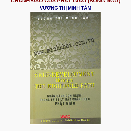
CHÁNH ĐẠO CỦA PHẬT GIÁO (SONG NGỮ)
VƯƠNG THỊ MINH TÂM