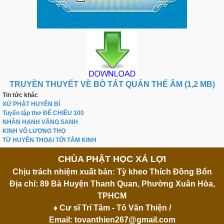
TRUYỀN THUYẾT VỀ BỒ TÁT QUÁN THẾ ÂM (1,2 MB)
Tin tức khác
XỨ PHẬT HUYỀN BÍ
Tuyển tập thơ ĐÊ CHIỀU 100
NHÂN HẠNH VÃNG SANH
KINH VÔ LƯỢNG THỌ
TỪ HUYỀN THOẠI TỚI TÂM KINH
CHÙA PHẬT HỌC XÁ LỢI
Chịu trách nhiệm xuất bản: Tỳ kheo Thích Đồng Bổn
Địa chỉ: 89 Bà Huyện Thanh Quan, Phường Xuân Hòa,
TPHCM
♦ Cư sĩ Trí Tâm - Tô Văn Thiện /
Email:
tovanthien267@gmail.com